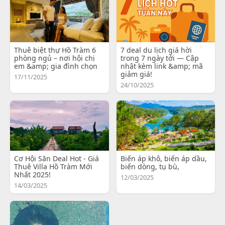
Thuê biệt thự Hồ Tràm 6
7 deal du lịch giá hời
phòng ngủ – nơi hội chị
trong 7 ngày tới — Cập
em &amp; gia đình chọn
nhật kèm link &amp; mã
giảm giá!
17/11/2025
24/10/2025
Cơ Hội Săn Deal Hot - Giá
Biến áp khô, biến áp dầu,
Thuê Villa Hồ Tràm Mới
biến dòng, tụ bù,
Nhất 2025!
12/03/2025
14/03/2025