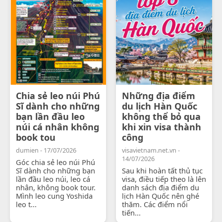
Chia sẻ leo núi Phú
Những địa điểm
Sĩ dành cho những
du lịch Hàn Quốc
bạn lần đầu leo
không thể bỏ qua
núi cá nhân không
khi xin visa thành
book tou
công
dumien - 17/07/2026
visavietnam.net.vn -
14/07/2026
Góc chia sẻ leo núi Phú
Sĩ dành cho những bạn
Sau khi hoàn tất thủ tục
lần đầu leo núi, leo cá
visa, điều tiếp theo là lên
nhân, không book tour.
danh sách địa điểm du
Mình leo cung Yoshida
lịch Hàn Quốc nên ghé
leo t...
thăm. Các điểm nổi
tiến...