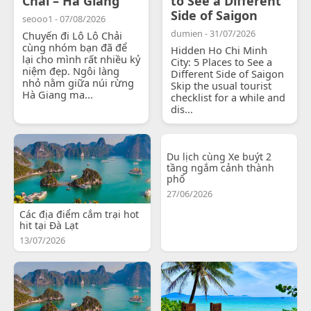
Chải – Hà Giang
to See a Different
Side of Saigon
seooo1 - 07/08/2026
dumien - 31/07/2026
Chuyến đi Lô Lô Chải
cùng nhóm bạn đã để
Hidden Ho Chi Minh
lại cho mình rất nhiều kỷ
City: 5 Places to See a
niệm đẹp. Ngôi làng
Different Side of Saigon
nhỏ nằm giữa núi rừng
Skip the usual tourist
Hà Giang ma...
checklist for a while and
dis...
Du lịch cùng Xe buýt 2
tầng ngắm cảnh thành
phố
27/06/2026
Các địa điểm cắm trại hot
hit tại Đà Lạt
13/07/2026