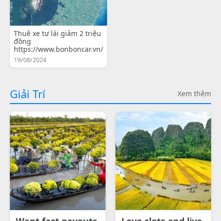
Thuê xe tự lái giảm 2 triệu
đồng
https://www.bonboncar.vn/
19/08/2024
Giải Trí
Xem thêm
Want fast payouts
Love slots and live