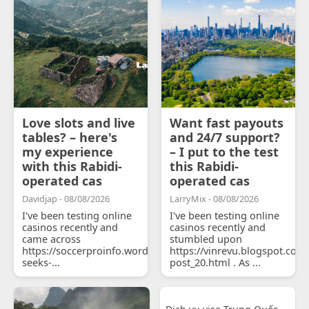
Love slots and live
Want fast payouts
tables? – here's
and 24/7 support?
my experience
– I put to the test
with this Rabidi-
this Rabidi-
operated cas
operated cas
Davidjap - 08/08/2026
LarryMix - 08/08/2026
I've been testing online
I've been testing online
casinos recently and
casinos recently and
came across
stumbled upon
https://soccerproinfo.wordpress.com/2026/07/11/courtois-
https://vinrevu.blogspot.com
seeks-...
post_20.html . As ...