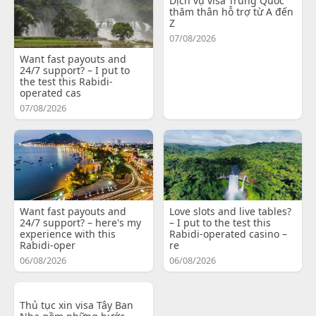
Dịch vụ visa Trung Quốc
thăm thân hỗ trợ từ A đến
Z
07/08/2026
Want fast payouts and
24/7 support? – I put to
the test this Rabidi-
operated cas
07/08/2026
Want fast payouts and
Love slots and live tables?
24/7 support? – here's my
– I put to the test this
experience with this
Rabidi-operated casino –
Rabidi-oper
re
06/08/2026
06/08/2026
Thủ tục xin visa Tây Ban