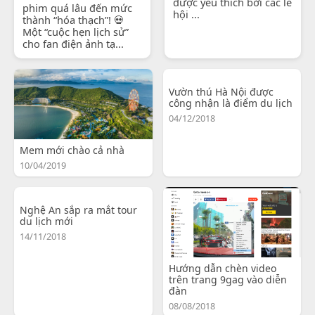
được yêu thích bởi các lễ
phim quá lâu đến mức
hội ...
thành “hóa thạch”! 💀
Một “cuộc hẹn lịch sử”
cho fan điện ảnh tạ...
Vườn thú Hà Nội được
công nhận là điểm du lịch
04/12/2018
Mem mới chào cả nhà
10/04/2019
Nghệ An sắp ra mắt tour
du lịch mới
14/11/2018
Hướng dẫn chèn video
trên trang 9gag vào diễn
đàn
08/08/2018