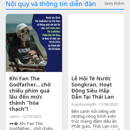
Nội quy và thông tin diễn đàn
Xem thêm
Khi Fan The
Lễ Hội Té Nước
Godfather… chờ
Songkran, Hoạt
chiếu phim quá
Động Siêu Hấp
lâu đến mức
Dẫn Tại Thái Lan
thành “hóa
Xuanhuong06 - 12/04/2022
thạch”!
Bên cạnh nổi tiếng với
những công trình kiến
caotri - 12/10/2025
trúc mang đậm dấu ấn
🕶� Khi Fan The
Phật giáo, Thái Lan còn
Godfather… chờ chiếu