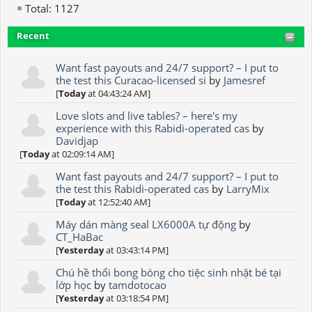
Total: 1127
Recent
Want fast payouts and 24/7 support? – I put to
the test this Curacao-licensed si
by
Jamesref
[
Today
at 04:43:24 AM]
Love slots and live tables? – here's my
experience with this Rabidi-operated cas
by
Davidjap
[
Today
at 02:09:14 AM]
Want fast payouts and 24/7 support? – I put to
the test this Rabidi-operated cas
by
LarryMix
[
Today
at 12:52:40 AM]
Máy dán màng seal LX6000A tự động
by
CT_HaBac
[
Yesterday
at 03:43:14 PM]
Chú hề thổi bong bóng cho tiệc sinh nhật bé tại
lớp học
by
tamdotocao
[
Yesterday
at 03:18:54 PM]