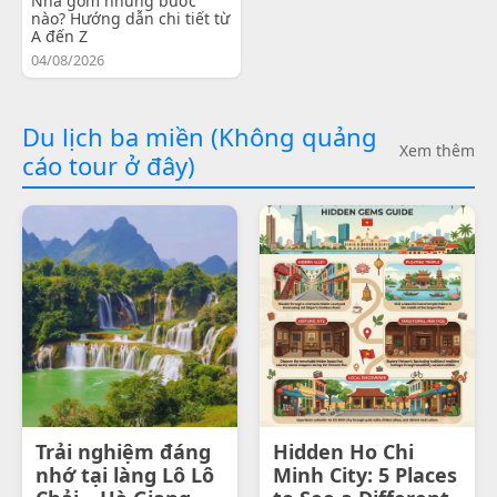
Nha gồm những bước
nào? Hướng dẫn chi tiết từ
A đến Z
04/08/2026
Du lịch ba miền (Không quảng
Xem thêm
cáo tour ở đây)
Trải nghiệm đáng
Hidden Ho Chi
nhớ tại làng Lô Lô
Minh City: 5 Places