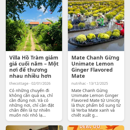
Villa Hồ Tràm giảm
Mate Chanh Gừng
giá cuối năm – Một
Unimate Lemon
nơi để thương
Ginger Flavored
nhau nhiều hơn
Mate
thecottage - 02/01/2026
nutrihac - 13/12/2025
Có những chuyến đi
Mate Chanh Gừng
không cần quá xa, chỉ
Unimate Lemon Ginger
cần đúng nơi. Và có
Flavored Mate từ Unicity
những nơi, chỉ cần đặt
là thực phẩm bổ sung từ
chân đến là tự nhiên
lá Yerba Mate xanh và
muốn nói nhỏ lạ...
chiết xuất g...