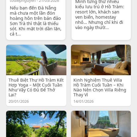
todiepnguyen - 21/03/2026
Mình từng thử nhiều
kiểu lưu trú ở Hồ Tràm:
Nếu bạn đến Đà Nẵng
resort lớn, khách sạn
mà chưa một lần đón
ven biển, homestay
hoàng hôn trên bán đảo
nhỏ… Nhưng chỉ khi đi
Sơn Trà thì thật là thiếu
vào ngày thườ...
sót. Khi mặt trời dần lặn,
cả t...
Thuê Biệt Thự Hồ Tràm Kết
Kinh Nghiệm Thuê Villa
Hợp Yoga – Một Cuối Tuần
Hồ Tràm Cuối Tuần – Khi
Như Vậy Có Đủ Để Thở
Nào Nên Chọn Villa Riêng
Lại?
Thay Vì
20/01/2026
14/01/2026