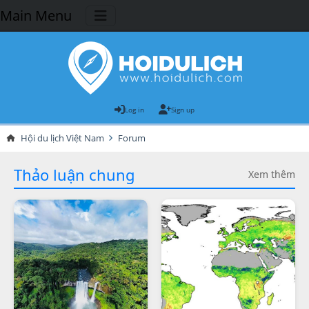
Main Menu
Log in
Sign up
Hội du lịch Việt Nam
Forum
Thảo luận chung
Xem thêm