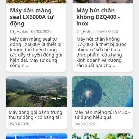
Máy dán màng
Máy hút chân
seal LX6000A tự
không DZQ400 -
động
inox
CT_HaBac - 07/08/2026
CT_HaBac - 06/08/2026
Máy dán màng seal tự
Máy hút chân không
động LX6000A là thiết bị
DZQ400 là thiết bị được
không thể thiếu trong
nhiều cơ sở chế biến
các dây chuyền đóng gói
thực phẩm, cửa hàng
hiện đại. Máy sử dụng
kinh doanh và xưởng
công n...
sản xuất lựa chọ...
Máy đóng gói bánh trung
Máy hàn miệng túi SF150 -
thu tự động - có băng tải
sử dụng hiệu quả
05/08/2026
04/08/2026