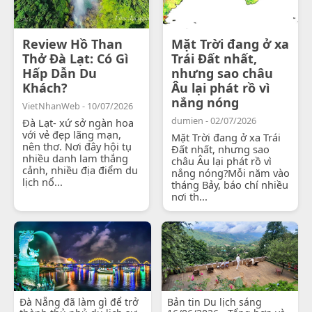
Review Hồ Than
Mặt Trời đang ở xa
Thở Đà Lạt: Có Gì
Trái Đất nhất,
Hấp Dẫn Du
nhưng sao châu
Khách?
Âu lại phát rồ vì
nắng nóng
VietNhanWeb - 10/07/2026
dumien - 02/07/2026
Đà Lạt- xứ sở ngàn hoa
với vẻ đẹp lãng mạn,
Mặt Trời đang ở xa Trái
nên thơ. Nơi đây hội tụ
Đất nhất, nhưng sao
nhiều danh lam thắng
châu Âu lại phát rồ vì
cảnh, nhiều địa điểm du
nắng nóng?Mỗi năm vào
lịch nổ...
tháng Bảy, báo chí nhiều
nơi th...
Đà Nẵng đã làm gì để trở
Bản tin Du lịch sáng