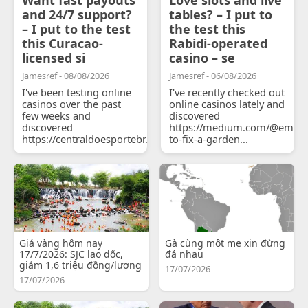
and 24/7 support?
tables? – I put to
– I put to the test
the test this
this Curacao-
Rabidi-operated
licensed si
casino – se
Jamesref - 08/08/2026
Jamesref - 06/08/2026
I've been testing online
I've recently checked out
casinos over the past
online casinos lately and
few weeks and
discovered
discovered
https://medium.com/@emily
https://centraldoesportebr.substack.com/p/cucure...
to-fix-a-garden...
Giá vàng hôm nay
Gà cùng một mẹ xin đừng
17/7/2026: SJC lao dốc,
đá nhau
giảm 1,6 triệu đồng/lượng
17/07/2026
17/07/2026