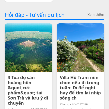
Hỏi đáp - Tư vấn du lịch
Xem thêm
3 Tọa độ săn
Villa Hồ Tràm nên
hoàng hôn
chọn nếu đi trong
&quot;cực
tuần: Đi để nghỉ
phẩm&quot; tại
hay để tìm lại nhịp
Sơn Trà và lưu ý di
sống ch
chuyển
Khang - 26/01/2026