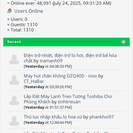
Online ever: 48,991 (July 24, 2025, 09:31:20 AM)
Users Online
Users: 0
Guests: 1310
Total: 1310
Recent
Điện trở nhiệt, điện trở lò hơi, điện trở bể hóa
chất
by
tramanh09
[
Yesterday
at 04:38:33 PM]
Máy hút chân không DZQ400 - inox
by
CT_HaBac
[
Yesterday
at 03:39:26 PM]
Lắp Đặt Máy Lạnh Treo Tường Toshiba Cho
Phòng Khách
by
tinhtrieuan
[
Yesterday
at 01:51:37 PM]
Thủ tục nhập khẩu lọ hoa sứ
by
phankhoi97
[
Yesterday
at 12:44:44 PM]