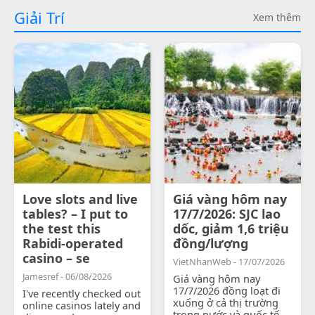
Giải Trí
Xem thêm
Love slots and live
Giá vàng hôm nay
tables? – I put to
17/7/2026: SJC lao
the test this
dốc, giảm 1,6 triệu
Rabidi-operated
đồng/lượng
casino – se
VietNhanWeb - 17/07/2026
Jamesref - 06/08/2026
Giá vàng hôm nay
17/7/2026 đồng loạt đi
I've recently checked out
xuống ở cả thị trường
online casinos lately and
trong nước và quốc tế.