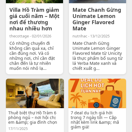
Villa Hồ Tràm giảm
Mate Chanh Gừng
giá cuối năm – Một
Unimate Lemon
nơi để thương
Ginger Flavored
nhau nhiều hơn
Mate
thecottage - 02/01/2026
nutrihac - 13/12/2025
Có những chuyến đi
Mate Chanh Gừng
không cần quá xa, chỉ
Unimate Lemon Ginger
cần đúng nơi. Và có
Flavored Mate từ Unicity
những nơi, chỉ cần đặt
là thực phẩm bổ sung từ
chân đến là tự nhiên
lá Yerba Mate xanh và
muốn nói nhỏ lạ...
chiết xuất g...
Thuê biệt thự Hồ Tràm 6
7 deal du lịch giá hời
phòng ngủ – nơi hội chị
trong 7 ngày tới — Cập
em &amp; gia đình chọn
nhật kèm link &amp; mã
giảm giá!
17/11/2025