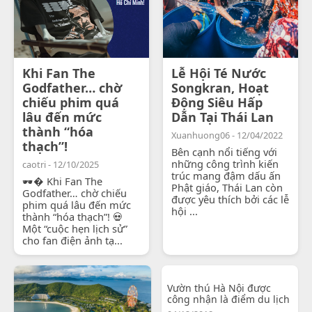
Khi Fan The
Lễ Hội Té Nước
Godfather… chờ
Songkran, Hoạt
chiếu phim quá
Động Siêu Hấp
lâu đến mức
Dẫn Tại Thái Lan
thành “hóa
Xuanhuong06 - 12/04/2022
thạch”!
Bên cạnh nổi tiếng với
những công trình kiến
caotri - 12/10/2025
trúc mang đậm dấu ấn
🕶� Khi Fan The
Phật giáo, Thái Lan còn
Godfather… chờ chiếu
được yêu thích bởi các lễ
phim quá lâu đến mức
hội ...
thành “hóa thạch”! 💀
Một “cuộc hẹn lịch sử”
cho fan điện ảnh tạ...
Vườn thú Hà Nội được
công nhận là điểm du lịch