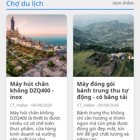
Chợ du lịch
Xem thêm
Máy hút chân
Máy đóng gói
không DZQ400 -
bánh trung thu tự
inox
động - có băng tải
CT_HaBac - 06/08/2026
CT_HaBac - 05/08/2026
Máy hút chân không
Bánh trung thu không
DZQ400 là thiết bị được
chỉ cần hương vị thơm
nhiều cơ sở chế biến
ngon mà còn phải được
thực phẩm, cửa hàng
đóng gói đẹp mắt, kín
kinh doanh và xưởng
khí để giữ chất lượng và
sản xuất lựa chọ...
nâng cao...