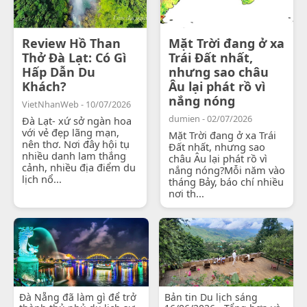
Review Hồ Than
Mặt Trời đang ở xa
Thở Đà Lạt: Có Gì
Trái Đất nhất,
Hấp Dẫn Du
nhưng sao châu
Khách?
Âu lại phát rồ vì
nắng nóng
VietNhanWeb - 10/07/2026
dumien - 02/07/2026
Đà Lạt- xứ sở ngàn hoa
với vẻ đẹp lãng mạn,
Mặt Trời đang ở xa Trái
nên thơ. Nơi đây hội tụ
Đất nhất, nhưng sao
nhiều danh lam thắng
châu Âu lại phát rồ vì
cảnh, nhiều địa điểm du
nắng nóng?Mỗi năm vào
lịch nổ...
tháng Bảy, báo chí nhiều
nơi th...
Đà Nẵng đã làm gì để trở
Bản tin Du lịch sáng