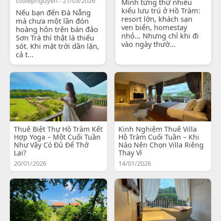
todiepnguyen - 21/03/2026
Mình từng thử nhiều
kiểu lưu trú ở Hồ Tràm:
Nếu bạn đến Đà Nẵng
resort lớn, khách sạn
mà chưa một lần đón
ven biển, homestay
hoàng hôn trên bán đảo
nhỏ… Nhưng chỉ khi đi
Sơn Trà thì thật là thiếu
vào ngày thườ...
sót. Khi mặt trời dần lặn,
cả t...
Thuê Biệt Thự Hồ Tràm Kết
Kinh Nghiệm Thuê Villa
Hợp Yoga – Một Cuối Tuần
Hồ Tràm Cuối Tuần – Khi
Như Vậy Có Đủ Để Thở
Nào Nên Chọn Villa Riêng
Lại?
Thay Vì
20/01/2026
14/01/2026