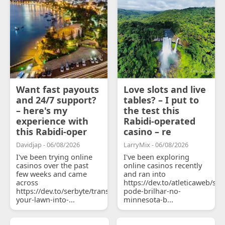
Want fast payouts
Love slots and live
and 24/7 support?
tables? – I put to
– here's my
the test this
experience with
Rabidi-operated
this Rabidi-oper
casino – re
Davidjap - 06/08/2026
LarryMix - 06/08/2026
I've been trying online
I've been exploring
casinos over the past
online casinos recently
few weeks and came
and ran into
across
https://dev.to/atleticaweb/sh
https://dev.to/serbyte/transform-
pode-brilhar-no-
your-lawn-into-...
minnesota-b...