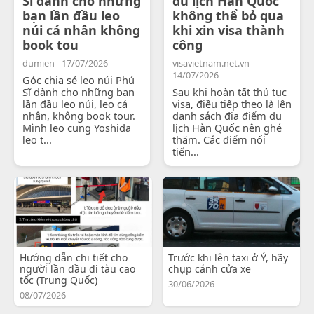
Sĩ dành cho những
du lịch Hàn Quốc
bạn lần đầu leo
không thể bỏ qua
núi cá nhân không
khi xin visa thành
book tou
công
dumien - 17/07/2026
visavietnam.net.vn -
14/07/2026
Góc chia sẻ leo núi Phú
Sĩ dành cho những bạn
Sau khi hoàn tất thủ tục
lần đầu leo núi, leo cá
visa, điều tiếp theo là lên
nhân, không book tour.
danh sách địa điểm du
Mình leo cung Yoshida
lịch Hàn Quốc nên ghé
leo t...
thăm. Các điểm nổi
tiến...
Hướng dẫn chi tiết cho
Trước khi lên taxi ở Ý, hãy
người lần đầu đi tàu cao
chụp cánh cửa xe
tốc (Trung Quốc)
30/06/2026
08/07/2026