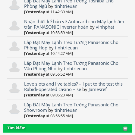
Lắp Đặt Máy Lạnh Treo Tường Toshiba Cho
Phòng Ngủ
by
tinhtrieuan
[
Yesterday
at 11:42:39 AM]
Nhận thiết kế bản vẽ Autocard cho Máy lạnh âm
trần PANASONIC Inverter hoàn
by
vinhphat
[
Yesterday
at 10:53:59 AM]
Lắp Đặt Máy Lạnh Treo Tường Panasonic Cho
Phòng Họp
by
tinhtrieuan
[
Yesterday
at 10:44:27 AM]
Lắp Đặt Máy Lạnh Treo Tường Panasonic Cho
Văn Phòng Nhỏ
by
tinhtrieuan
[
Yesterday
at 09:56:52 AM]
Love slots and live tables? – I put to the test this
Rabidi-operated casino – se
by
Jamesref
[
Yesterday
at 09:05:23 AM]
Lắp Đặt Máy Lạnh Treo Tường Panasonic Cho
Showroom
by
tinhtrieuan
[
Yesterday
at 08:56:55 AM]
Tìm kiếm