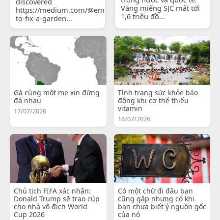
discovered
Vàng miếng SJC mất tới
https://medium.com/@emilyjohnsonready/how-
1,6 triệu đồ...
to-fix-a-garden...
Gà cùng một mẹ xin đừng
Tình trạng sức khỏe báo
đá nhau
động khi cơ thể thiếu
vitamin
17/07/2026
14/07/2026
Chủ tịch FIFA xác nhận:
Có một chữ đi đâu bạn
Donald Trump sẽ trao cúp
cũng gặp nhưng có khi
cho nhà vô địch World
bạn chưa biết ý nguồn gốc
Cup 2026
của nó