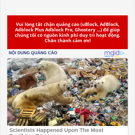
Vui lòng tắt chặn quảng cáo (uBlock, AdBlock,
Adblock Plus Adblock Pro, Ghostery ...) để giúp
chúng tôi có nguồn kinh phí duy trì hoạt động.
Chân thành cảm ơn!