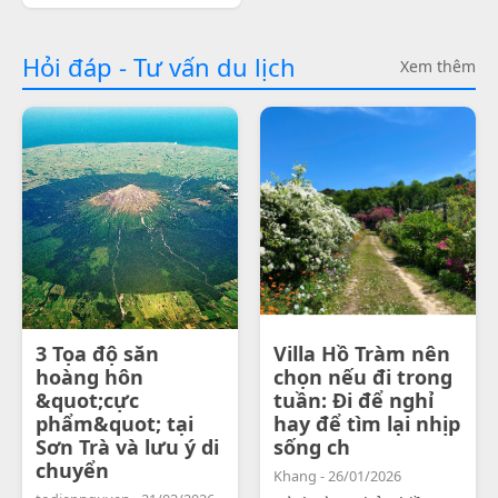
Hỏi đáp - Tư vấn du lịch
Xem thêm
3 Tọa độ săn
Villa Hồ Tràm nên
hoàng hôn
chọn nếu đi trong
&quot;cực
tuần: Đi để nghỉ
phẩm&quot; tại
hay để tìm lại nhịp
Sơn Trà và lưu ý di
sống ch
chuyển
Khang - 26/01/2026