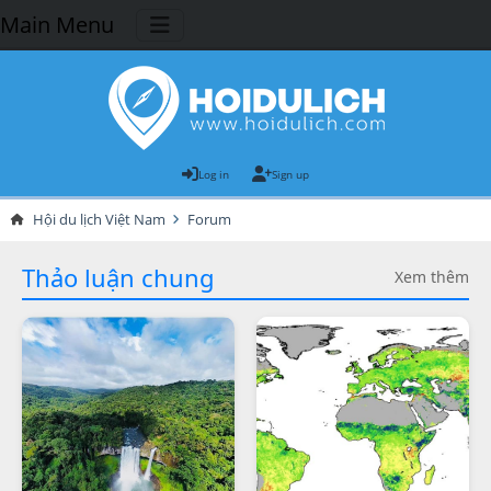
Main Menu
Log in
Sign up
Hội du lịch Việt Nam
Forum
Thảo luận chung
Xem thêm