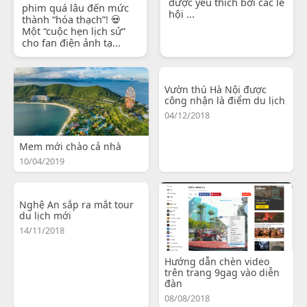
được yêu thích bởi các lễ
phim quá lâu đến mức
hội ...
thành “hóa thạch”! 💀
Một “cuộc hẹn lịch sử”
cho fan điện ảnh tạ...
Vườn thú Hà Nội được
công nhận là điểm du lịch
04/12/2018
Mem mới chào cả nhà
10/04/2019
Nghệ An sắp ra mắt tour
du lịch mới
14/11/2018
Hướng dẫn chèn video
trên trang 9gag vào diễn
đàn
08/08/2018