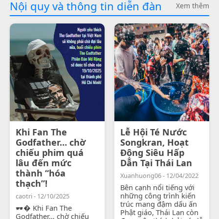
Nội quy và thông tin diễn đàn
Xem thêm
Khi Fan The
Lễ Hội Té Nước
Godfather… chờ
Songkran, Hoạt
chiếu phim quá
Động Siêu Hấp
lâu đến mức
Dẫn Tại Thái Lan
thành “hóa
Xuanhuong06 - 12/04/2022
thạch”!
Bên cạnh nổi tiếng với
những công trình kiến
caotri - 12/10/2025
trúc mang đậm dấu ấn
🕶� Khi Fan The
Phật giáo, Thái Lan còn
Godfather… chờ chiếu