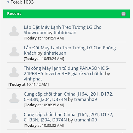
Total: 1093
Recent
Lắp Đặt Máy Lạnh Treo Tường LG Cho
Showroom
by
tinhtrieuan
[
Today
at 11:41:51 AM]
Lắp Đặt Máy Lạnh Treo Tường LG Cho Phòng
Khách
by
tinhtrieuan
[
Today
at 10:53:24 AM]
Thi công Máy lạnh tủ đứng PANASONIC S-
24PB3H5 Inverter 3HP giá rẻ và chất lư
by
vinhphat
[
Today
at 10:41:42 AM]
Cung cấp chổi than China: J164, J201, D172,
CH33N, J204, D374N
by
tramanh09
[
Today
at 10:36:35 AM]
Cung cấp chổi than China: J164, J201, D172,
CH33N, J204, D374N
by
tramanh09
[
Today
at 10:33:32 AM]