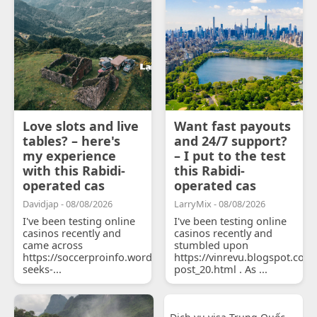
Love slots and live
Want fast payouts
tables? – here's
and 24/7 support?
my experience
– I put to the test
with this Rabidi-
this Rabidi-
operated cas
operated cas
Davidjap - 08/08/2026
LarryMix - 08/08/2026
I've been testing online
I've been testing online
casinos recently and
casinos recently and
came across
stumbled upon
https://soccerproinfo.wordpress.com/2026/07/11/courtois-
https://vinrevu.blogspot.com
seeks-...
post_20.html . As ...