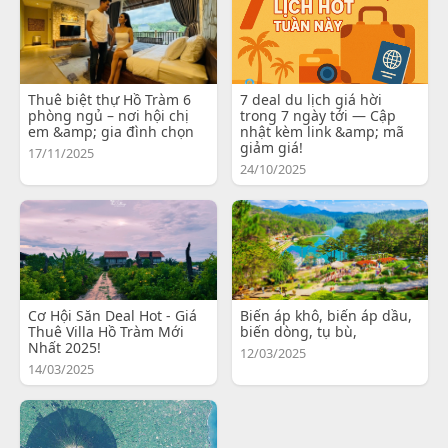
Thuê biệt thự Hồ Tràm 6
7 deal du lịch giá hời
phòng ngủ – nơi hội chị
trong 7 ngày tới — Cập
em &amp; gia đình chọn
nhật kèm link &amp; mã
giảm giá!
17/11/2025
24/10/2025
Cơ Hội Săn Deal Hot - Giá
Biến áp khô, biến áp dầu,
Thuê Villa Hồ Tràm Mới
biến dòng, tụ bù,
Nhất 2025!
12/03/2025
14/03/2025