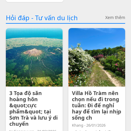
Hỏi đáp - Tư vấn du lịch
Xem thêm
3 Tọa độ săn
Villa Hồ Tràm nên
hoàng hôn
chọn nếu đi trong
&quot;cực
tuần: Đi để nghỉ
phẩm&quot; tại
hay để tìm lại nhịp
Sơn Trà và lưu ý di
sống ch
chuyển
Khang - 26/01/2026