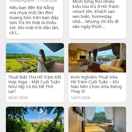
todiepnguyen - 21/03/2026
Mình từng thử nhiều
kiểu lưu trú ở Hồ Tràm:
Nếu bạn đến Đà Nẵng
resort lớn, khách sạn
mà chưa một lần đón
ven biển, homestay
hoàng hôn trên bán đảo
nhỏ… Nhưng chỉ khi đi
Sơn Trà thì thật là thiếu
vào ngày thườ...
sót. Khi mặt trời dần lặn,
cả t...
Thuê Biệt Thự Hồ Tràm Kết
Kinh Nghiệm Thuê Villa
Hợp Yoga – Một Cuối Tuần
Hồ Tràm Cuối Tuần – Khi
Như Vậy Có Đủ Để Thở
Nào Nên Chọn Villa Riêng
Lại?
Thay Vì
20/01/2026
14/01/2026