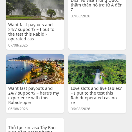
Dịch vụ visa Trung Quốc
thăm thân hỗ trợ từ A đến
Z
07/08/2026
Want fast payouts and
24/7 support? – I put to
the test this Rabidi-
operated cas
07/08/2026
Want fast payouts and
Love slots and live tables?
24/7 support? – here's my
– I put to the test this
experience with this
Rabidi-operated casino –
Rabidi-oper
re
06/08/2026
06/08/2026
Thủ tục xin visa Tây Ban