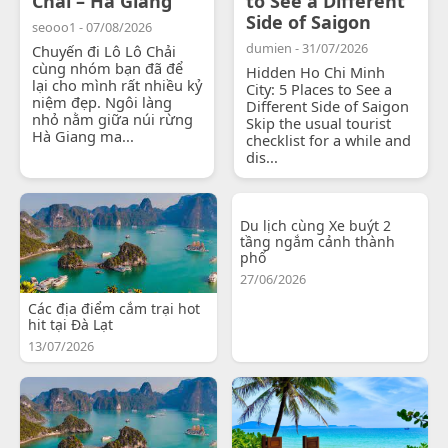
Chải – Hà Giang
to See a Different
Side of Saigon
seooo1 - 07/08/2026
dumien - 31/07/2026
Chuyến đi Lô Lô Chải
cùng nhóm bạn đã để
Hidden Ho Chi Minh
lại cho mình rất nhiều kỷ
City: 5 Places to See a
niệm đẹp. Ngôi làng
Different Side of Saigon
nhỏ nằm giữa núi rừng
Skip the usual tourist
Hà Giang ma...
checklist for a while and
dis...
Du lịch cùng Xe buýt 2
tầng ngắm cảnh thành
phố
27/06/2026
Các địa điểm cắm trại hot
hit tại Đà Lạt
13/07/2026