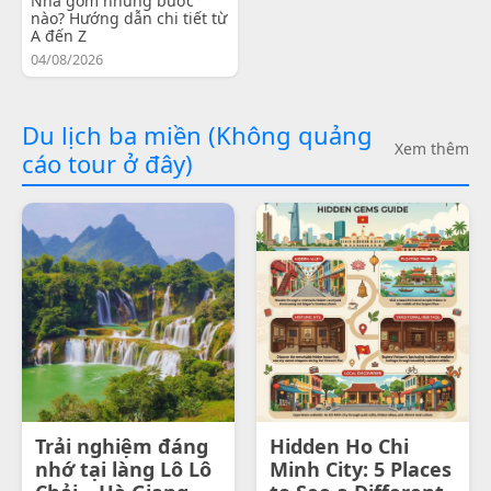
Nha gồm những bước
nào? Hướng dẫn chi tiết từ
A đến Z
04/08/2026
Du lịch ba miền (Không quảng
Xem thêm
cáo tour ở đây)
Trải nghiệm đáng
Hidden Ho Chi
nhớ tại làng Lô Lô
Minh City: 5 Places