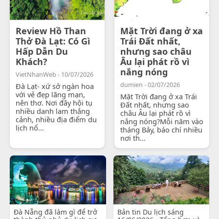
Review Hồ Than
Mặt Trời đang ở xa
Thở Đà Lạt: Có Gì
Trái Đất nhất,
Hấp Dẫn Du
nhưng sao châu
Khách?
Âu lại phát rồ vì
nắng nóng
VietNhanWeb - 10/07/2026
dumien - 02/07/2026
Đà Lạt- xứ sở ngàn hoa
với vẻ đẹp lãng mạn,
Mặt Trời đang ở xa Trái
nên thơ. Nơi đây hội tụ
Đất nhất, nhưng sao
nhiều danh lam thắng
châu Âu lại phát rồ vì
cảnh, nhiều địa điểm du
nắng nóng?Mỗi năm vào
lịch nổ...
tháng Bảy, báo chí nhiều
nơi th...
Đà Nẵng đã làm gì để trở
Bản tin Du lịch sáng