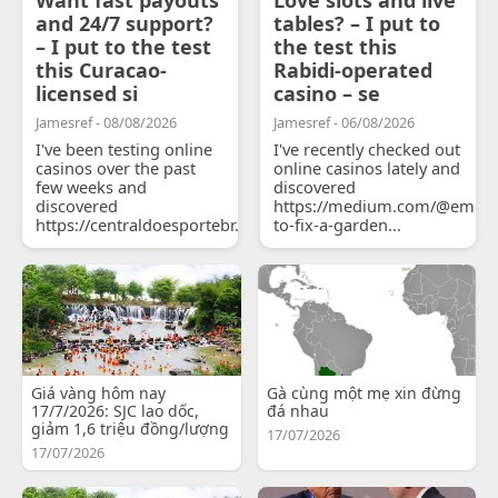
and 24/7 support?
tables? – I put to
– I put to the test
the test this
this Curacao-
Rabidi-operated
licensed si
casino – se
Jamesref - 08/08/2026
Jamesref - 06/08/2026
I've been testing online
I've recently checked out
casinos over the past
online casinos lately and
few weeks and
discovered
discovered
https://medium.com/@emily
https://centraldoesportebr.substack.com/p/cucure...
to-fix-a-garden...
Giá vàng hôm nay
Gà cùng một mẹ xin đừng
17/7/2026: SJC lao dốc,
đá nhau
giảm 1,6 triệu đồng/lượng
17/07/2026
17/07/2026