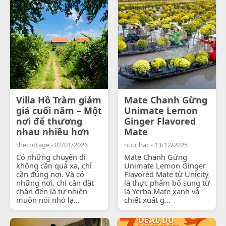
Villa Hồ Tràm giảm
Mate Chanh Gừng
giá cuối năm – Một
Unimate Lemon
nơi để thương
Ginger Flavored
nhau nhiều hơn
Mate
thecottage - 02/01/2026
nutrihac - 13/12/2025
Có những chuyến đi
Mate Chanh Gừng
không cần quá xa, chỉ
Unimate Lemon Ginger
cần đúng nơi. Và có
Flavored Mate từ Unicity
những nơi, chỉ cần đặt
là thực phẩm bổ sung từ
chân đến là tự nhiên
lá Yerba Mate xanh và
muốn nói nhỏ lạ...
chiết xuất g...