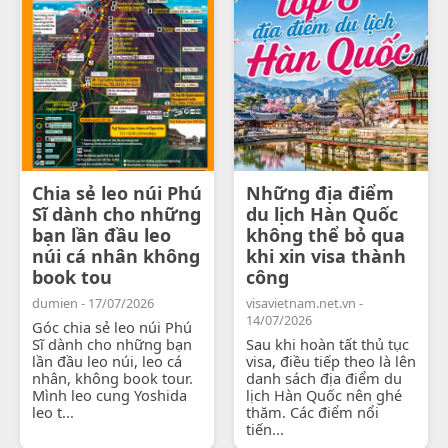
Chia sẻ leo núi Phú
Những địa điểm
Sĩ dành cho những
du lịch Hàn Quốc
bạn lần đầu leo
không thể bỏ qua
núi cá nhân không
khi xin visa thành
book tou
công
dumien - 17/07/2026
visavietnam.net.vn -
14/07/2026
Góc chia sẻ leo núi Phú
Sĩ dành cho những bạn
Sau khi hoàn tất thủ tục
lần đầu leo núi, leo cá
visa, điều tiếp theo là lên
nhân, không book tour.
danh sách địa điểm du
Mình leo cung Yoshida
lịch Hàn Quốc nên ghé
leo t...
thăm. Các điểm nổi
tiến...