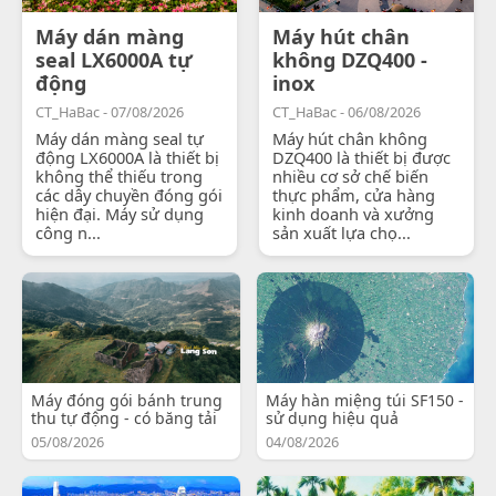
Máy dán màng
Máy hút chân
seal LX6000A tự
không DZQ400 -
động
inox
CT_HaBac - 07/08/2026
CT_HaBac - 06/08/2026
Máy dán màng seal tự
Máy hút chân không
động LX6000A là thiết bị
DZQ400 là thiết bị được
không thể thiếu trong
nhiều cơ sở chế biến
các dây chuyền đóng gói
thực phẩm, cửa hàng
hiện đại. Máy sử dụng
kinh doanh và xưởng
công n...
sản xuất lựa chọ...
Máy đóng gói bánh trung
Máy hàn miệng túi SF150 -
thu tự động - có băng tải
sử dụng hiệu quả
05/08/2026
04/08/2026