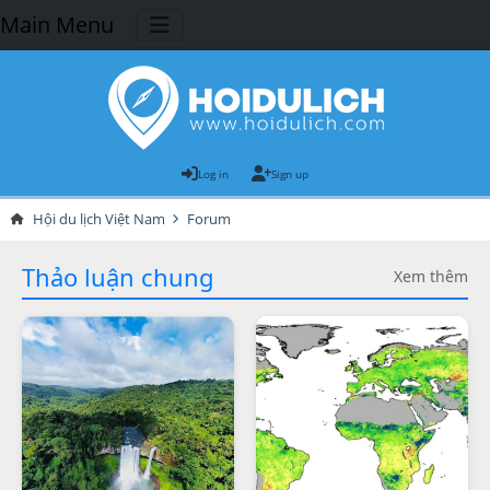
Main Menu
Log in
Sign up
Hội du lịch Việt Nam
Forum
Thảo luận chung
Xem thêm