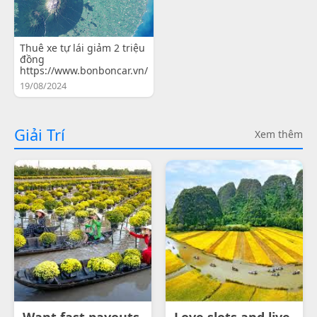
Thuê xe tự lái giảm 2 triệu
đồng
https://www.bonboncar.vn/
19/08/2024
Giải Trí
Xem thêm
Want fast payouts
Love slots and live