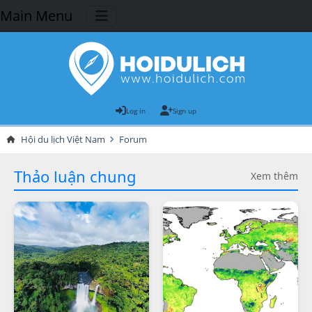
Main Menu
Log in
Sign up
Hội du lịch Việt Nam
Forum
Thảo luận chung
Xem thêm