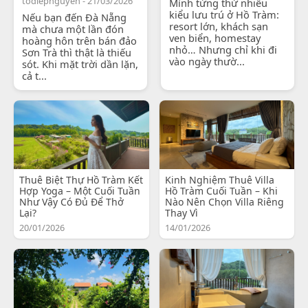
todiepnguyen - 21/03/2026
Mình từng thử nhiều
kiểu lưu trú ở Hồ Tràm:
Nếu bạn đến Đà Nẵng
resort lớn, khách sạn
mà chưa một lần đón
ven biển, homestay
hoàng hôn trên bán đảo
nhỏ… Nhưng chỉ khi đi
Sơn Trà thì thật là thiếu
vào ngày thườ...
sót. Khi mặt trời dần lặn,
cả t...
Thuê Biệt Thự Hồ Tràm Kết
Kinh Nghiệm Thuê Villa
Hợp Yoga – Một Cuối Tuần
Hồ Tràm Cuối Tuần – Khi
Như Vậy Có Đủ Để Thở
Nào Nên Chọn Villa Riêng
Lại?
Thay Vì
20/01/2026
14/01/2026