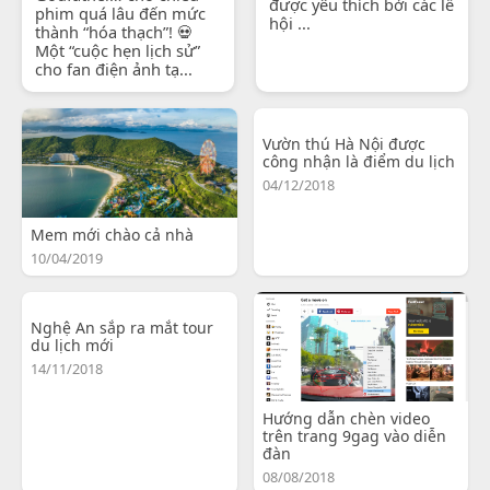
được yêu thích bởi các lễ
phim quá lâu đến mức
hội ...
thành “hóa thạch”! 💀
Một “cuộc hẹn lịch sử”
cho fan điện ảnh tạ...
Vườn thú Hà Nội được
công nhận là điểm du lịch
04/12/2018
Mem mới chào cả nhà
10/04/2019
Nghệ An sắp ra mắt tour
du lịch mới
14/11/2018
Hướng dẫn chèn video
trên trang 9gag vào diễn
đàn
08/08/2018