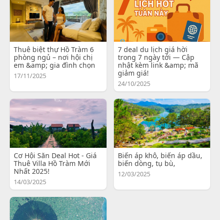
Thuê biệt thự Hồ Tràm 6
7 deal du lịch giá hời
phòng ngủ – nơi hội chị
trong 7 ngày tới — Cập
em &amp; gia đình chọn
nhật kèm link &amp; mã
giảm giá!
17/11/2025
24/10/2025
Cơ Hội Săn Deal Hot - Giá
Biến áp khô, biến áp dầu,
Thuê Villa Hồ Tràm Mới
biến dòng, tụ bù,
Nhất 2025!
12/03/2025
14/03/2025