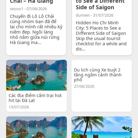
Chải – Hà Giang
to See a Different
Side of Saigon
seooo1 - 07/08/2026
dumien - 31/07/2026
Chuyến đi Lô Lô Chải
cùng nhóm bạn đã để
Hidden Ho Chi Minh
lại cho mình rất nhiều kỷ
City: 5 Places to See a
niệm đẹp. Ngôi làng
Different Side of Saigon
nhỏ nằm giữa núi rừng
Skip the usual tourist
Hà Giang ma...
checklist for a while and
dis...
Du lịch cùng Xe buýt 2
tầng ngắm cảnh thành
phố
27/06/2026
Các địa điểm cắm trại hot
hit tại Đà Lạt
13/07/2026