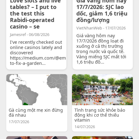
Love slots and live
Giá vàng hôm nay
tables? – I put to
17/7/2026: SJC lao
the test this
dốc, giảm 1,6 triệu
Rabidi-operated
đồng/lượng
casino – se
VietNhanWeb - 17/07/2026
Jamesref - 06/08/2026
Giá vàng hôm nay
17/7/2026 đồng loạt đi
I've recently checked out
xuống ở cả thị trường
online casinos lately and
trong nước và quốc tế.
discovered
Vàng miếng SJC mất tới
https://medium.com/@emilyjohnsonready/how-
1,6 triệu đồ...
to-fix-a-garden...
Gà cùng một mẹ xin đừng
Tình trạng sức khỏe báo
đá nhau
động khi cơ thể thiếu
vitamin
17/07/2026
14/07/2026