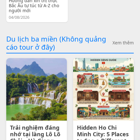
Hướng dẫn xin thị thực
Bắc Âu tự túc từ A-Z cho
người mới
04/08/2026
Du lịch ba miền (Không quảng
Xem thêm
cáo tour ở đây)
Trải nghiệm đáng
Hidden Ho Chi
nhớ tại làng Lô Lô
Minh City: 5 Places