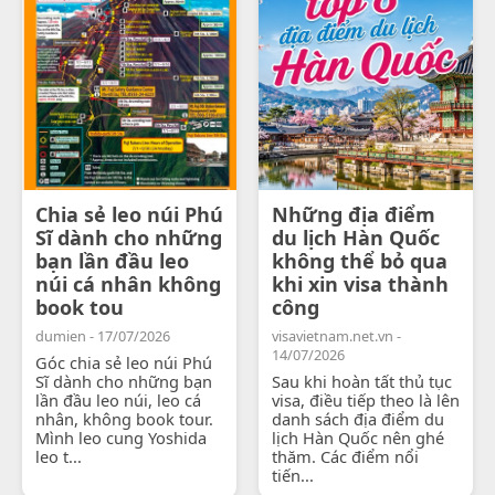
Chia sẻ leo núi Phú
Những địa điểm
Sĩ dành cho những
du lịch Hàn Quốc
bạn lần đầu leo
không thể bỏ qua
núi cá nhân không
khi xin visa thành
book tou
công
dumien - 17/07/2026
visavietnam.net.vn -
14/07/2026
Góc chia sẻ leo núi Phú
Sĩ dành cho những bạn
Sau khi hoàn tất thủ tục
lần đầu leo núi, leo cá
visa, điều tiếp theo là lên
nhân, không book tour.
danh sách địa điểm du
Mình leo cung Yoshida
lịch Hàn Quốc nên ghé
leo t...
thăm. Các điểm nổi
tiến...