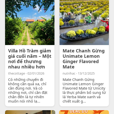
Villa Hồ Tràm giảm
Mate Chanh Gừng
giá cuối năm – Một
Unimate Lemon
nơi để thương
Ginger Flavored
nhau nhiều hơn
Mate
thecottage - 02/01/2026
nutrihac - 13/12/2025
Có những chuyến đi
Mate Chanh Gừng
không cần quá xa, chỉ
Unimate Lemon Ginger
cần đúng nơi. Và có
Flavored Mate từ Unicity
những nơi, chỉ cần đặt
là thực phẩm bổ sung từ
chân đến là tự nhiên
lá Yerba Mate xanh và
muốn nói nhỏ lạ...
chiết xuất g...