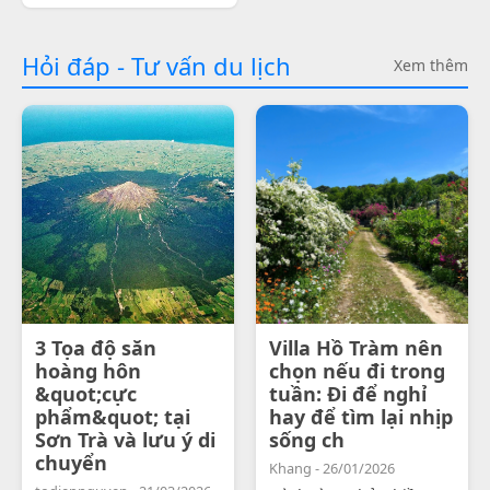
Hỏi đáp - Tư vấn du lịch
Xem thêm
3 Tọa độ săn
Villa Hồ Tràm nên
hoàng hôn
chọn nếu đi trong
&quot;cực
tuần: Đi để nghỉ
phẩm&quot; tại
hay để tìm lại nhịp
Sơn Trà và lưu ý di
sống ch
chuyển
Khang - 26/01/2026