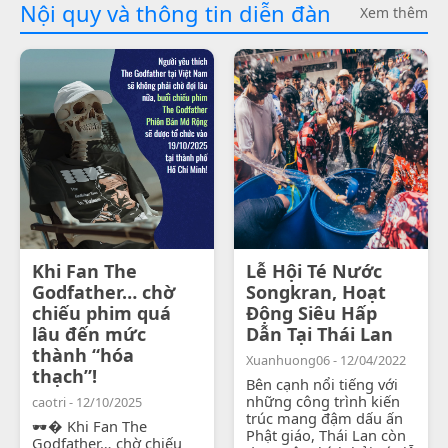
Nội quy và thông tin diễn đàn
Xem thêm
Khi Fan The
Lễ Hội Té Nước
Godfather… chờ
Songkran, Hoạt
chiếu phim quá
Động Siêu Hấp
lâu đến mức
Dẫn Tại Thái Lan
thành “hóa
Xuanhuong06 - 12/04/2022
thạch”!
Bên cạnh nổi tiếng với
những công trình kiến
caotri - 12/10/2025
trúc mang đậm dấu ấn
🕶� Khi Fan The
Phật giáo, Thái Lan còn
Godfather… chờ chiếu