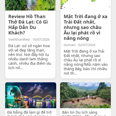
Review Hồ Than
Mặt Trời đang ở xa
Thở Đà Lạt: Có Gì
Trái Đất nhất,
Hấp Dẫn Du
nhưng sao châu
Khách?
Âu lại phát rồ vì
nắng nóng
VietNhanWeb - 10/07/2026
dumien - 02/07/2026
Đà Lạt- xứ sở ngàn hoa
với vẻ đẹp lãng mạn,
Mặt Trời đang ở xa Trái
nên thơ. Nơi đây hội tụ
Đất nhất, nhưng sao
nhiều danh lam thắng
châu Âu lại phát rồ vì
cảnh, nhiều địa điểm du
nắng nóng?Mỗi năm vào
lịch nổ...
tháng Bảy, báo chí nhiều
nơi th...
Đà Nẵng đã làm gì để trở
Bản tin Du lịch sáng