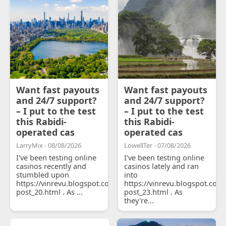
Want fast payouts
Want fast payouts
and 24/7 support?
and 24/7 support?
– I put to the test
– I put to the test
this Rabidi-
this Rabidi-
operated cas
operated cas
LarryMix - 08/08/2026
LowellTer - 07/08/2026
I've been testing online
I've been testing online
casinos recently and
casinos lately and ran
stumbled upon
into
https://vinrevu.blogspot.com/2026/06/blog-
https://vinrevu.blogspot.com
post_20.html . As ...
post_23.html . As
they're...