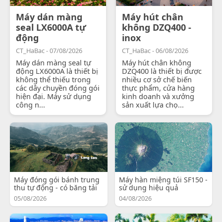
Máy dán màng
Máy hút chân
seal LX6000A tự
không DZQ400 -
động
inox
CT_HaBac - 07/08/2026
CT_HaBac - 06/08/2026
Máy dán màng seal tự
Máy hút chân không
động LX6000A là thiết bị
DZQ400 là thiết bị được
không thể thiếu trong
nhiều cơ sở chế biến
các dây chuyền đóng gói
thực phẩm, cửa hàng
hiện đại. Máy sử dụng
kinh doanh và xưởng
công n...
sản xuất lựa chọ...
Máy đóng gói bánh trung
Máy hàn miệng túi SF150 -
thu tự động - có băng tải
sử dụng hiệu quả
05/08/2026
04/08/2026