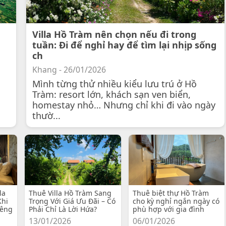
Villa Hồ Tràm nên chọn nếu đi trong
tuần: Đi để nghỉ hay để tìm lại nhịp sống
ch
Khang - 26/01/2026
Mình từng thử nhiều kiểu lưu trú ở Hồ
Tràm: resort lớn, khách sạn ven biển,
homestay nhỏ… Nhưng chỉ khi đi vào ngày
thườ...
la
Thuê Villa Hồ Tràm Sang
Thuê biệt thự Hồ Tràm
Khi
Trọng Với Giá Ưu Đãi – Có
cho kỳ nghỉ ngắn ngày có
iêng
Phải Chỉ Là Lời Hứa?
phù hợp với gia đình
13/01/2026
06/01/2026