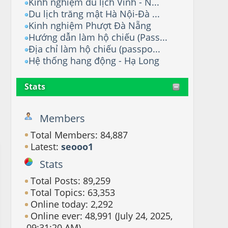
Kinh nghiệm du lịch Vinh - N...
Du lịch trăng mật Hà Nội-Đà ...
Kinh nghiệm Phượt Đà Nẵng
Hướng dẫn làm hộ chiếu (Pass...
Địa chỉ làm hộ chiếu (passpo...
Hệ thống hang động - Hạ Long
Stats
Members
Total Members: 84,887
Latest:
seooo1
Stats
Total Posts: 89,259
Total Topics: 63,353
Online today: 2,292
Online ever: 48,991 (July 24, 2025,
09:31:20 AM)