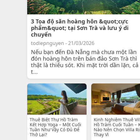
3 Tọa độ săn hoàng hôn &quot;cực
phẩm&quot; tại Sơn Trà và lưu ý di
chuyển
todiepnguyen - 21/03/2026
Nếu bạn đến Đà Nẵng mà chưa một lần
đón hoàng hôn trên bán đảo Sơn Trà thì
thật là thiếu sót. Khi mặt trời dần lặn, cả
t...
Thuê Biệt Thự Hồ Tràm
Kinh Nghiệm Thuê Vil
Kết Hợp Yoga – Một Cuối
Hồ Tràm Cuối Tuần – 
Tuần Như Vậy Có Đủ Để
Nào Nên Chọn Villa R
Thở Lại?
Thay Vì