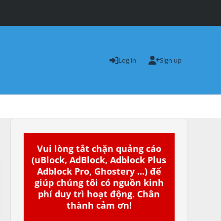
Log in
Sign up
Vui lòng tắt chặn quảng cáo
(uBlock, AdBlock, Adblock Plus
Adblock Pro, Ghostery ...) để
giúp chúng tôi có nguồn kinh
phí duy trì hoạt động. Chân
thành cảm ơn!