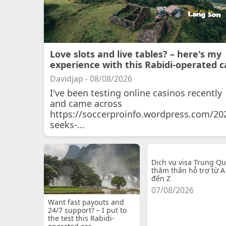
Love slots and live tables? – here's my
experience with this Rabidi-operated c
Davidjap - 08/08/2026
I've been testing online casinos recently
and came across
https://soccerproinfo.wordpress.com/20
seeks-...
Dịch vụ visa Trung Q
thăm thân hỗ trợ từ A
đến Z
07/08/2026
Want fast payouts and
24/7 support? – I put to
the test this Rabidi-