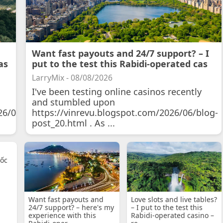
Want fast payouts and 24/7 support? – I
as
put to the test this Rabidi-operated cas
LarryMix - 08/08/2026
I've been testing online casinos recently
and stumbled upon
26/07/11/courtois-
https://vinrevu.blogspot.com/2026/06/blog-
post_20.html . As ...
uốc
Want fast payouts and
Love slots and live tables?
24/7 support? – here's my
– I put to the test this
experience with this
Rabidi-operated casino –