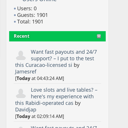
Users: 0
Guests: 1901
Total: 1901
Recent
Want fast payouts and 24/7
support? – I put to the test
this Curacao-licensed si
by
Jamesref
[
Today
at 04:43:24 AM]
Love slots and live tables? –
here's my experience with
this Rabidi-operated cas
by
Davidjap
[
Today
at 02:09:14 AM]
Want fast payouts and 24/7