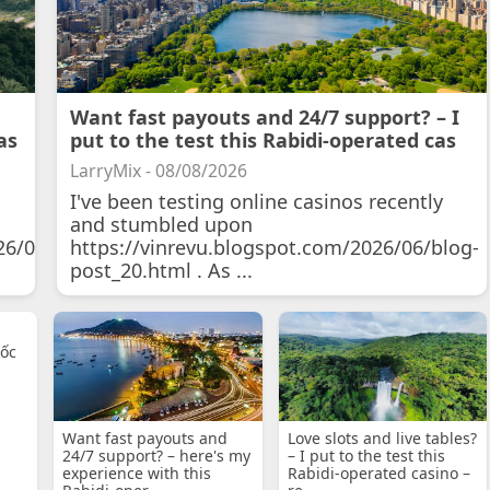
Want fast payouts and 24/7 support? – I
as
put to the test this Rabidi-operated cas
LarryMix - 08/08/2026
I've been testing online casinos recently
and stumbled upon
26/07/11/courtois-
https://vinrevu.blogspot.com/2026/06/blog-
post_20.html . As ...
uốc
Want fast payouts and
Love slots and live tables?
24/7 support? – here's my
– I put to the test this
experience with this
Rabidi-operated casino –