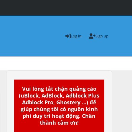
Log in
Sign up
Vui lòng tắt chặn quảng cáo
(uBlock, AdBlock, Adblock Plus
Adblock Pro, Ghostery ...) để
giúp chúng tôi có nguồn kinh
phí duy trì hoạt động. Chân
thành cảm ơn!