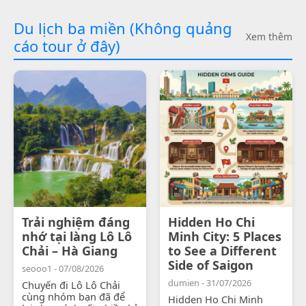
Du lịch ba miền (Không quảng
Xem thêm
cáo tour ở đây)
Trải nghiệm đáng
Hidden Ho Chi
nhớ tại làng Lô Lô
Minh City: 5 Places
Chải – Hà Giang
to See a Different
Side of Saigon
seooo1 - 07/08/2026
dumien - 31/07/2026
Chuyến đi Lô Lô Chải
cùng nhóm bạn đã để
Hidden Ho Chi Minh