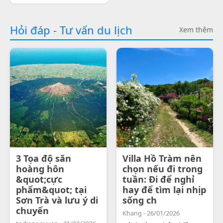
Hỏi đáp - Tư vấn du lịch
Xem thêm
3 Tọa độ săn
Villa Hồ Tràm nên
hoàng hôn
chọn nếu đi trong
&quot;cực
tuần: Đi để nghỉ
phẩm&quot; tại
hay để tìm lại nhịp
Sơn Trà và lưu ý di
sống ch
chuyển
Khang - 26/01/2026