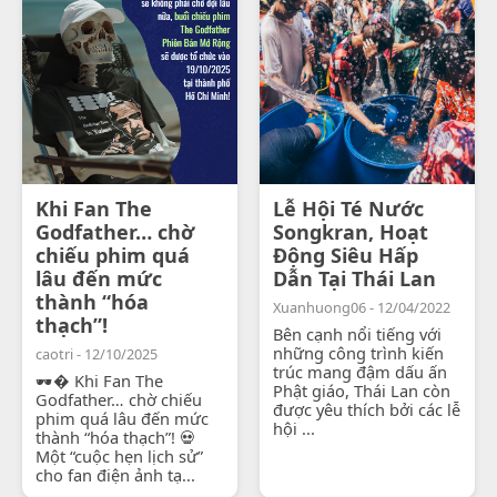
Khi Fan The
Lễ Hội Té Nước
Godfather… chờ
Songkran, Hoạt
chiếu phim quá
Động Siêu Hấp
lâu đến mức
Dẫn Tại Thái Lan
thành “hóa
Xuanhuong06 - 12/04/2022
thạch”!
Bên cạnh nổi tiếng với
những công trình kiến
caotri - 12/10/2025
trúc mang đậm dấu ấn
🕶� Khi Fan The
Phật giáo, Thái Lan còn
Godfather… chờ chiếu
được yêu thích bởi các lễ
phim quá lâu đến mức
hội ...
thành “hóa thạch”! 💀
Một “cuộc hẹn lịch sử”
cho fan điện ảnh tạ...