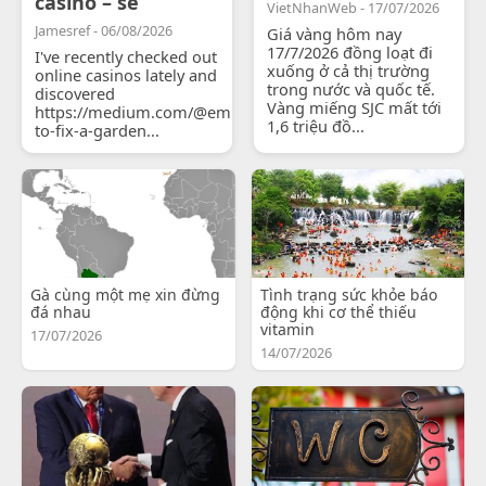
casino – se
VietNhanWeb - 17/07/2026
Jamesref - 06/08/2026
Giá vàng hôm nay
17/7/2026 đồng loạt đi
I've recently checked out
xuống ở cả thị trường
online casinos lately and
trong nước và quốc tế.
discovered
Vàng miếng SJC mất tới
https://medium.com/@emilyjohnsonready/how-
1,6 triệu đồ...
to-fix-a-garden...
Gà cùng một mẹ xin đừng
Tình trạng sức khỏe báo
đá nhau
động khi cơ thể thiếu
vitamin
17/07/2026
14/07/2026