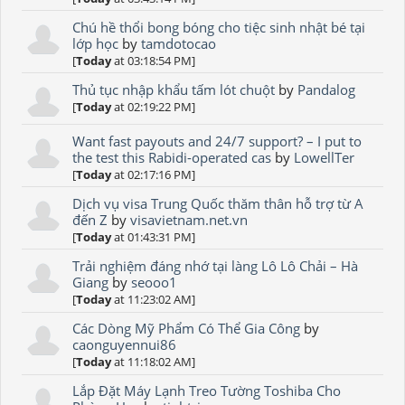
Chú hề thổi bong bóng cho tiệc sinh nhật bé tại
lớp học
by
tamdotocao
[
Today
at 03:18:54 PM]
Thủ tục nhập khẩu tấm lót chuột
by
Pandalog
[
Today
at 02:19:22 PM]
Want fast payouts and 24/7 support? – I put to
the test this Rabidi-operated cas
by
LowellTer
[
Today
at 02:17:16 PM]
Dịch vụ visa Trung Quốc thăm thân hỗ trợ từ A
đến Z
by
visavietnam.net.vn
[
Today
at 01:43:31 PM]
Trải nghiệm đáng nhớ tại làng Lô Lô Chải – Hà
Giang
by
seooo1
[
Today
at 11:23:02 AM]
Các Dòng Mỹ Phẩm Có Thể Gia Công
by
caonguyennui86
[
Today
at 11:18:02 AM]
Lắp Đặt Máy Lạnh Treo Tường Toshiba Cho