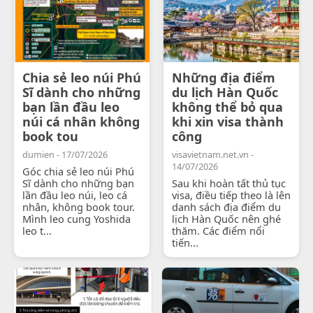
Chia sẻ leo núi Phú
Những địa điểm
Sĩ dành cho những
du lịch Hàn Quốc
bạn lần đầu leo
không thể bỏ qua
núi cá nhân không
khi xin visa thành
book tou
công
dumien - 17/07/2026
visavietnam.net.vn -
14/07/2026
Góc chia sẻ leo núi Phú
Sĩ dành cho những bạn
Sau khi hoàn tất thủ tục
lần đầu leo núi, leo cá
visa, điều tiếp theo là lên
nhân, không book tour.
danh sách địa điểm du
Mình leo cung Yoshida
lịch Hàn Quốc nên ghé
leo t...
thăm. Các điểm nổi
tiến...