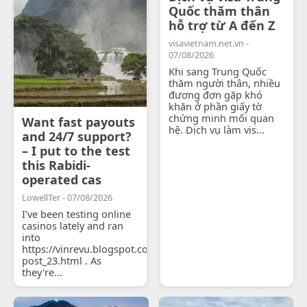
Quốc thăm thân
hỗ trợ từ A đến Z
visavietnam.net.vn -
07/08/2026
Khi sang Trung Quốc
thăm người thân, nhiều
đương đơn gặp khó
khăn ở phần giấy tờ
chứng minh mối quan
Want fast payouts
hệ. Dịch vụ làm vis...
and 24/7 support?
– I put to the test
this Rabidi-
operated cas
LowellTer - 07/08/2026
I've been testing online
casinos lately and ran
into
https://vinrevu.blogspot.com/2026/06/blog-
post_23.html . As
they're...