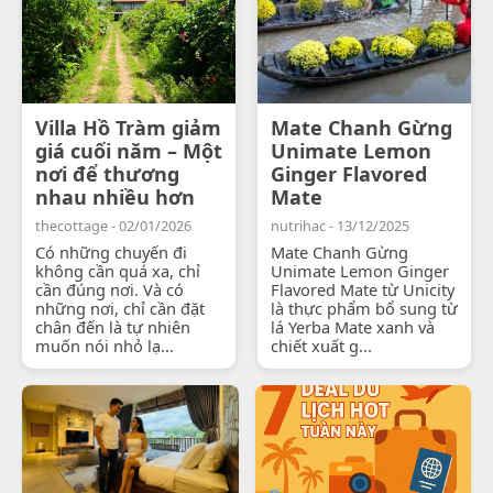
Villa Hồ Tràm giảm
Mate Chanh Gừng
giá cuối năm – Một
Unimate Lemon
nơi để thương
Ginger Flavored
nhau nhiều hơn
Mate
thecottage - 02/01/2026
nutrihac - 13/12/2025
Có những chuyến đi
Mate Chanh Gừng
không cần quá xa, chỉ
Unimate Lemon Ginger
cần đúng nơi. Và có
Flavored Mate từ Unicity
những nơi, chỉ cần đặt
là thực phẩm bổ sung từ
chân đến là tự nhiên
lá Yerba Mate xanh và
muốn nói nhỏ lạ...
chiết xuất g...