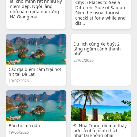
lại cho mình rất nhiều kỷ
City: 5 Places to See a
niệm đẹp. Ngôi làng
Different Side of Saigon
nhỏ nằm giữa núi rừng
Skip the usual tourist
Hà Giang ma...
checklist for a while and
dis...
Du lịch cùng Xe buýt 2
tầng ngắm cảnh thành
phố
27/06/2026
Các địa điểm cắm trại hot
hit tại Đà Lạt
13/07/2026
Bún bò má nấu
Đi Nha Trang rồi mới thấy
nơi cả nhà mình thích
19/06/2026
nhất lại không phải