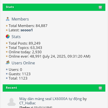
Stats
Members
Total Members: 84,887
Latest:
seooo1
Stats
Total Posts: 89,249
Total Topics: 63,343
Online today: 2,930
Online ever: 48,991 (July 24, 2025, 09:31:20 AM)
Users Online
Users: 0
Guests: 1123
Total: 1123
Recent
Máy dán màng seal LX6000A tự động
by
CT_HaBac
[
Today
at 03:43:14 PM]