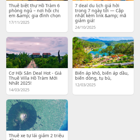
Thuê biệt thự Hồ Tràm 6
7 deal du lịch giá hời
phòng ngủ – nơi hội chị
trong 7 ngày tới — Cập
em &amp; gia đình chọn
nhật kèm link &amp; mã
giảm giá!
17/11/2025
24/10/2025
Cơ Hội Săn Deal Hot - Giá
Biến áp khô, biến áp dầu,
Thuê Villa Hồ Tràm Mới
biến dòng, tụ bù,
Nhất 2025!
12/03/2025
14/03/2025
Thuê xe tự lái giảm 2 triệu