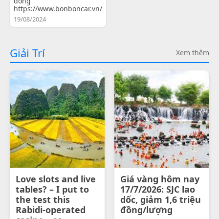
đồng
https://www.bonboncar.vn/
19/08/2024
Giải Trí
Xem thêm
Love slots and live
Giá vàng hôm nay
tables? – I put to
17/7/2026: SJC lao
the test this
dốc, giảm 1,6 triệu
Rabidi-operated
đồng/lượng