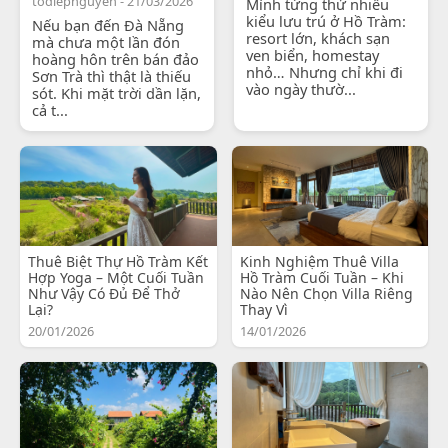
todiepnguyen - 21/03/2026
Mình từng thử nhiều
kiểu lưu trú ở Hồ Tràm:
Nếu bạn đến Đà Nẵng
resort lớn, khách sạn
mà chưa một lần đón
ven biển, homestay
hoàng hôn trên bán đảo
nhỏ… Nhưng chỉ khi đi
Sơn Trà thì thật là thiếu
vào ngày thườ...
sót. Khi mặt trời dần lặn,
cả t...
Thuê Biệt Thự Hồ Tràm Kết
Kinh Nghiệm Thuê Villa
Hợp Yoga – Một Cuối Tuần
Hồ Tràm Cuối Tuần – Khi
Như Vậy Có Đủ Để Thở
Nào Nên Chọn Villa Riêng
Lại?
Thay Vì
20/01/2026
14/01/2026