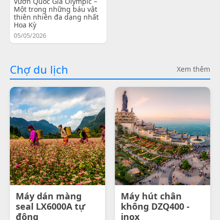
Vườn Quốc Gia Olympic –
Một trong những báu vật
thiên nhiên đa dạng nhất
Hoa Kỳ
05/05/2026
Chợ du lịch
Xem thêm
Máy dán màng
Máy hút chân
seal LX6000A tự
không DZQ400 -
động
inox