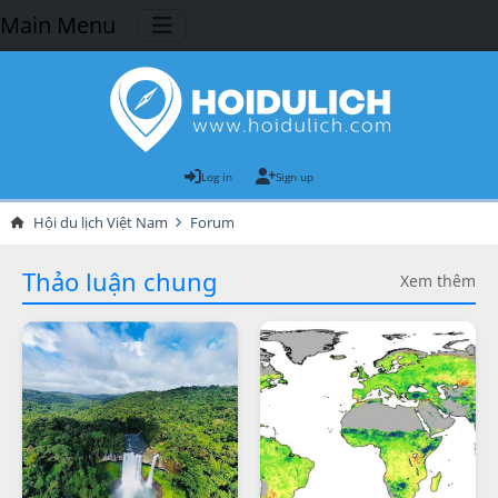
Main Menu
Log in
Sign up
Hội du lịch Việt Nam
Forum
Thảo luận chung
Xem thêm