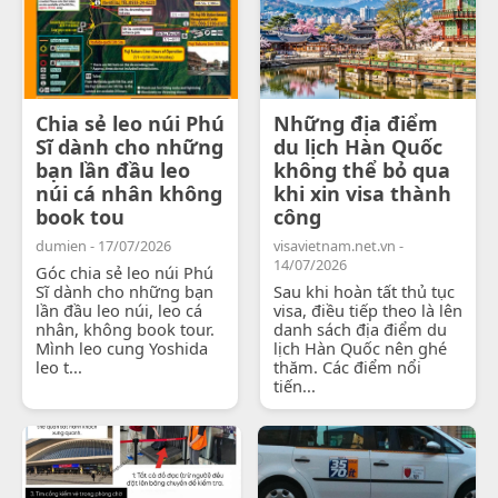
Chia sẻ leo núi Phú
Những địa điểm
Sĩ dành cho những
du lịch Hàn Quốc
bạn lần đầu leo
không thể bỏ qua
núi cá nhân không
khi xin visa thành
book tou
công
dumien - 17/07/2026
visavietnam.net.vn -
14/07/2026
Góc chia sẻ leo núi Phú
Sĩ dành cho những bạn
Sau khi hoàn tất thủ tục
lần đầu leo núi, leo cá
visa, điều tiếp theo là lên
nhân, không book tour.
danh sách địa điểm du
Mình leo cung Yoshida
lịch Hàn Quốc nên ghé
leo t...
thăm. Các điểm nổi
tiến...