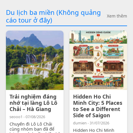
Du lịch ba miền (Không quảng
Xem thêm
cáo tour ở đây)
Trải nghiệm đáng
Hidden Ho Chi
nhớ tại làng Lô Lô
Minh City: 5 Places
Chải – Hà Giang
to See a Different
Side of Saigon
seooo1 - 07/08/2026
dumien - 31/07/2026
Chuyến đi Lô Lô Chải
cùng nhóm bạn đã để
Hidden Ho Chi Minh