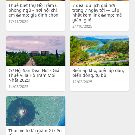
Thuê biệt thự Hồ Tràm 6
7 deal du lịch giá hời
phòng ngủ – nơi hội chị
trong 7 ngày tới — Cập
em &amp; gia đình chọn
nhật kèm link &amp; mã
giảm giá!
17/11/2025
24/10/2025
Cơ Hội Săn Deal Hot - Giá
Biến áp khô, biến áp dầu,
Thuê Villa Hồ Tràm Mới
biến dòng, tụ bù,
Nhất 2025!
12/03/2025
14/03/2025
Thuê xe tự lái giảm 2 triệu