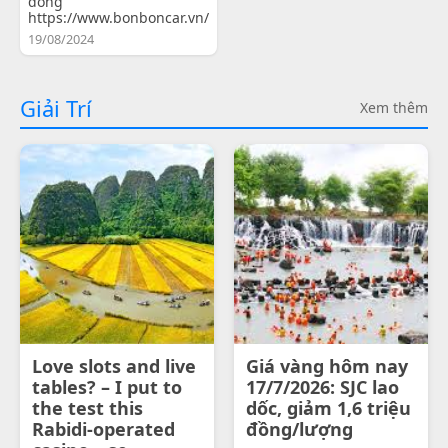
đồng
https://www.bonboncar.vn/
19/08/2024
Giải Trí
Xem thêm
Love slots and live
Giá vàng hôm nay
tables? – I put to
17/7/2026: SJC lao
the test this
dốc, giảm 1,6 triệu
Rabidi-operated
đồng/lượng