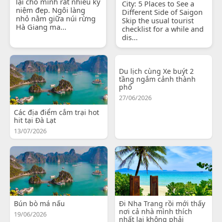
lại cho mình rất nhiều kỷ
City: 5 Places to See a
niệm đẹp. Ngôi làng
Different Side of Saigon
nhỏ nằm giữa núi rừng
Skip the usual tourist
Hà Giang ma...
checklist for a while and
dis...
Du lịch cùng Xe buýt 2
tầng ngắm cảnh thành
phố
27/06/2026
Các địa điểm cắm trại hot
hit tại Đà Lạt
13/07/2026
Bún bò má nấu
Đi Nha Trang rồi mới thấy
nơi cả nhà mình thích
19/06/2026
nhất lại không phải