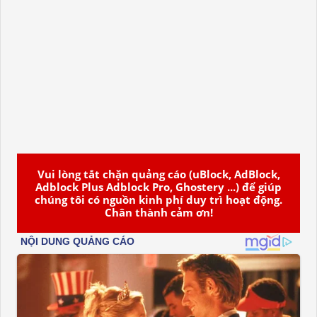
Vui lòng tắt chặn quảng cáo (uBlock, AdBlock,
Adblock Plus Adblock Pro, Ghostery ...) để giúp
chúng tôi có nguồn kinh phí duy trì hoạt động.
Chân thành cảm ơn!