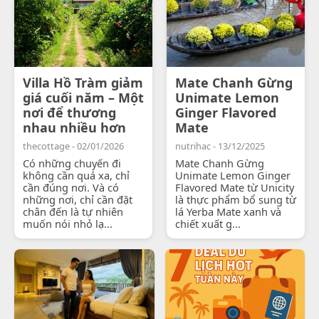
Villa Hồ Tràm giảm
Mate Chanh Gừng
giá cuối năm – Một
Unimate Lemon
nơi để thương
Ginger Flavored
nhau nhiều hơn
Mate
thecottage - 02/01/2026
nutrihac - 13/12/2025
Có những chuyến đi
Mate Chanh Gừng
không cần quá xa, chỉ
Unimate Lemon Ginger
cần đúng nơi. Và có
Flavored Mate từ Unicity
những nơi, chỉ cần đặt
là thực phẩm bổ sung từ
chân đến là tự nhiên
lá Yerba Mate xanh và
muốn nói nhỏ lạ...
chiết xuất g...