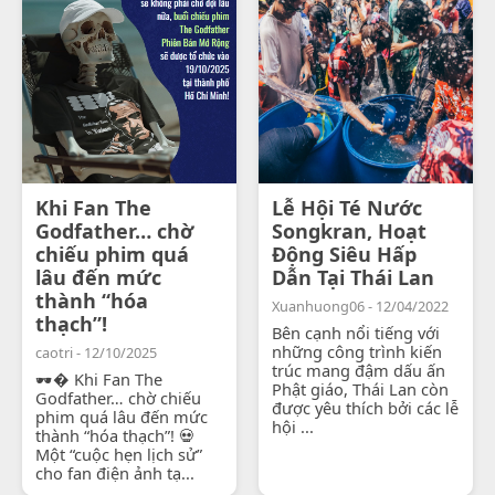
Khi Fan The
Lễ Hội Té Nước
Godfather… chờ
Songkran, Hoạt
chiếu phim quá
Động Siêu Hấp
lâu đến mức
Dẫn Tại Thái Lan
thành “hóa
Xuanhuong06 - 12/04/2022
thạch”!
Bên cạnh nổi tiếng với
những công trình kiến
caotri - 12/10/2025
trúc mang đậm dấu ấn
🕶� Khi Fan The
Phật giáo, Thái Lan còn
Godfather… chờ chiếu
được yêu thích bởi các lễ
phim quá lâu đến mức
hội ...
thành “hóa thạch”! 💀
Một “cuộc hẹn lịch sử”
cho fan điện ảnh tạ...