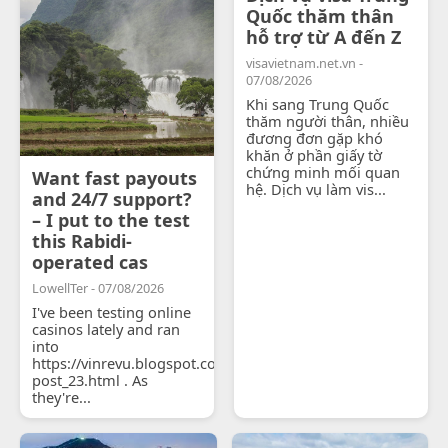
Quốc thăm thân
hỗ trợ từ A đến Z
visavietnam.net.vn -
07/08/2026
Khi sang Trung Quốc
thăm người thân, nhiều
đương đơn gặp khó
khăn ở phần giấy tờ
chứng minh mối quan
Want fast payouts
hệ. Dịch vụ làm vis...
and 24/7 support?
– I put to the test
this Rabidi-
operated cas
LowellTer - 07/08/2026
I've been testing online
casinos lately and ran
into
https://vinrevu.blogspot.com/2026/06/blog-
post_23.html . As
they're...