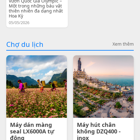
Vườn Quốc Gia Olympic –
Một trong những báu vật
thiên nhiên đa dạng nhất
Hoa Kỳ
05/05/2026
Chợ du lịch
Xem thêm
Máy dán màng
Máy hút chân
seal LX6000A tự
không DZQ400 -
động
inox