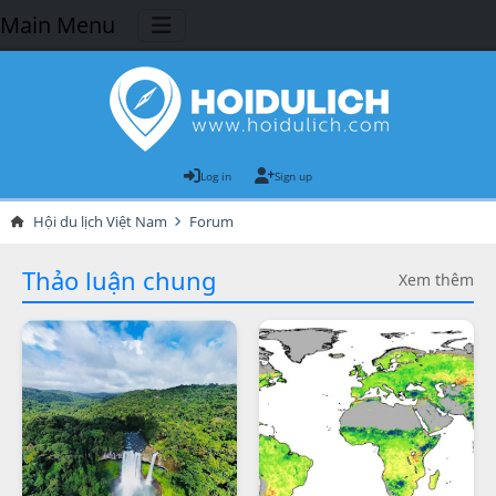
Main Menu
Log in
Sign up
Hội du lịch Việt Nam
Forum
Thảo luận chung
Xem thêm