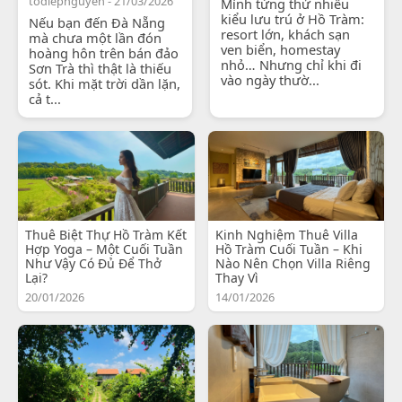
todiepnguyen - 21/03/2026
Mình từng thử nhiều
kiểu lưu trú ở Hồ Tràm:
Nếu bạn đến Đà Nẵng
resort lớn, khách sạn
mà chưa một lần đón
ven biển, homestay
hoàng hôn trên bán đảo
nhỏ… Nhưng chỉ khi đi
Sơn Trà thì thật là thiếu
vào ngày thườ...
sót. Khi mặt trời dần lặn,
cả t...
Thuê Biệt Thự Hồ Tràm Kết
Kinh Nghiệm Thuê Villa
Hợp Yoga – Một Cuối Tuần
Hồ Tràm Cuối Tuần – Khi
Như Vậy Có Đủ Để Thở
Nào Nên Chọn Villa Riêng
Lại?
Thay Vì
20/01/2026
14/01/2026