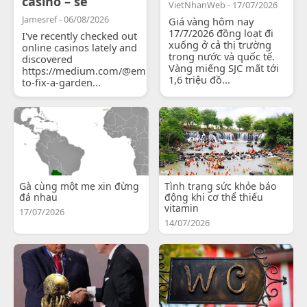
casino – se
VietNhanWeb - 17/07/2026
Jamesref - 06/08/2026
Giá vàng hôm nay
17/7/2026 đồng loạt đi
I've recently checked out
xuống ở cả thị trường
online casinos lately and
trong nước và quốc tế.
discovered
Vàng miếng SJC mất tới
https://medium.com/@emilyjohnsonready/how-
1,6 triệu đồ...
to-fix-a-garden...
Gà cùng một mẹ xin đừng
Tình trạng sức khỏe báo
đá nhau
động khi cơ thể thiếu
vitamin
17/07/2026
14/07/2026