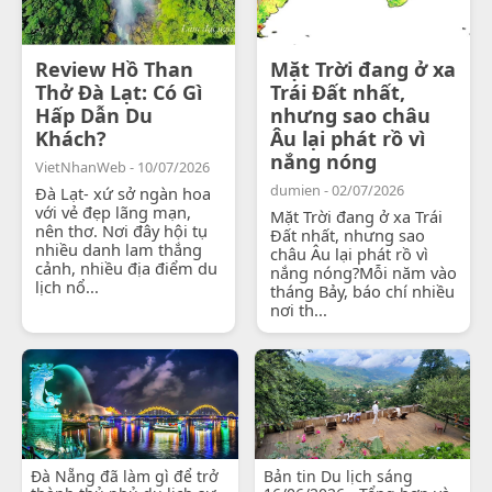
Review Hồ Than
Mặt Trời đang ở xa
Thở Đà Lạt: Có Gì
Trái Đất nhất,
Hấp Dẫn Du
nhưng sao châu
Khách?
Âu lại phát rồ vì
nắng nóng
VietNhanWeb - 10/07/2026
dumien - 02/07/2026
Đà Lạt- xứ sở ngàn hoa
với vẻ đẹp lãng mạn,
Mặt Trời đang ở xa Trái
nên thơ. Nơi đây hội tụ
Đất nhất, nhưng sao
nhiều danh lam thắng
châu Âu lại phát rồ vì
cảnh, nhiều địa điểm du
nắng nóng?Mỗi năm vào
lịch nổ...
tháng Bảy, báo chí nhiều
nơi th...
Đà Nẵng đã làm gì để trở
Bản tin Du lịch sáng