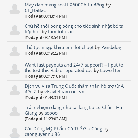
Máy dán màng seal LX6000A tự động
by
CT_HaBac
[
Today
at 03:43:14 PM]
Chú hề thổi bong bóng cho tiệc sinh nhật bé tại
lớp học
by
tamdotocao
[
Today
at 03:18:54 PM]
Thủ tục nhập khẩu tấm lót chuột
by
Pandalog
[
Today
at 02:19:22 PM]
Want fast payouts and 24/7 support? – I put to
the test this Rabidi-operated cas
by
LowellTer
[
Today
at 02:17:16 PM]
Dịch vụ visa Trung Quốc thăm thân hỗ trợ từ A
đến Z
by
visavietnam.net.vn
[
Today
at 01:43:31 PM]
Trải nghiệm đáng nhớ tại làng Lô Lô Chải – Hà
Giang
by
seooo1
[
Today
at 11:23:02 AM]
Các Dòng Mỹ Phẩm Có Thể Gia Công
by
caonguyennui86