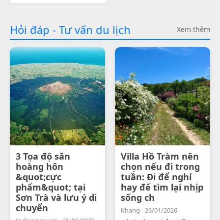
Hỏi đáp - Tư vấn du lịch
Xem thêm
3 Tọa độ săn
Villa Hồ Tràm nên
hoàng hôn
chọn nếu đi trong
&quot;cực
tuần: Đi để nghỉ
phẩm&quot; tại
hay để tìm lại nhịp
Sơn Trà và lưu ý di
sống ch
chuyển
Khang - 26/01/2026