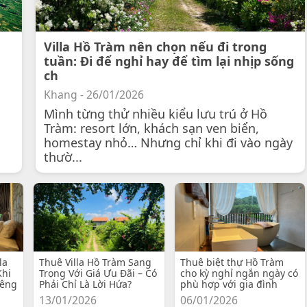
Villa Hồ Tràm nên chọn nếu đi trong
tuần: Đi để nghỉ hay để tìm lại nhịp sống
ch
Khang - 26/01/2026
Mình từng thử nhiều kiểu lưu trú ở Hồ
Tràm: resort lớn, khách sạn ven biển,
homestay nhỏ… Nhưng chỉ khi đi vào ngày
thườ...
la
Thuê Villa Hồ Tràm Sang
Thuê biệt thự Hồ Tràm
Khi
Trọng Với Giá Ưu Đãi – Có
cho kỳ nghỉ ngắn ngày có
iêng
Phải Chỉ Là Lời Hứa?
phù hợp với gia đình
13/01/2026
06/01/2026