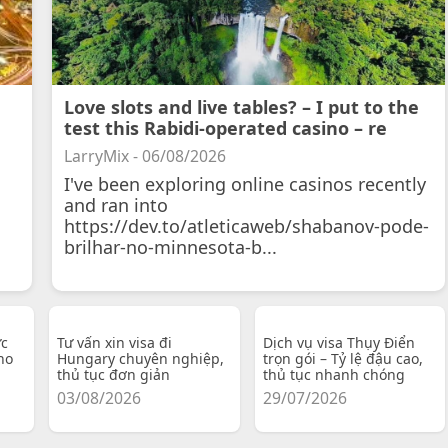
Love slots and live tables? – I put to the
test this Rabidi-operated casino – re
LarryMix - 06/08/2026
I've been exploring online casinos recently
and ran into
https://dev.to/atleticaweb/shabanov-pode-
brilhar-no-minnesota-b...
ực
Tư vấn xin visa đi
Dịch vụ visa Thụy Điển
ho
Hungary chuyên nghiệp,
trọn gói – Tỷ lệ đậu cao,
thủ tục đơn giản
thủ tục nhanh chóng
03/08/2026
29/07/2026