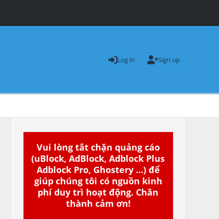
Log in
Sign up
Vui lòng tắt chặn quảng cáo
(uBlock, AdBlock, Adblock Plus
Adblock Pro, Ghostery ...) để
giúp chúng tôi có nguồn kinh
phí duy trì hoạt động. Chân
thành cảm ơn!