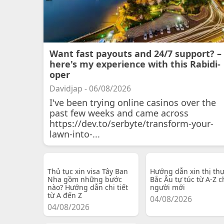
Want fast payouts and 24/7 support? –
here's my experience with this Rabidi-
oper
Davidjap - 06/08/2026
I've been trying online casinos over the
past few weeks and came across
https://dev.to/serbyte/transform-your-
lawn-into-...
Thủ tục xin visa Tây Ban
Hướng dẫn xin thị th
Nha gồm những bước
Bắc Âu tự túc từ A-Z c
nào? Hướng dẫn chi tiết
người mới
từ A đến Z
04/08/2026
04/08/2026