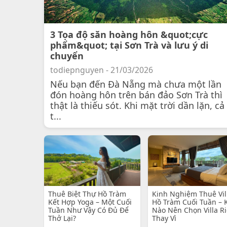
3 Tọa độ săn hoàng hôn &quot;cực
phẩm&quot; tại Sơn Trà và lưu ý di
chuyển
todiepnguyen - 21/03/2026
Nếu bạn đến Đà Nẵng mà chưa một lần
đón hoàng hôn trên bán đảo Sơn Trà thì
thật là thiếu sót. Khi mặt trời dần lặn, cả
t...
Thuê Biệt Thự Hồ Tràm
Kinh Nghiệm Thuê Vil
Kết Hợp Yoga – Một Cuối
Hồ Tràm Cuối Tuần – 
Tuần Như Vậy Có Đủ Để
Nào Nên Chọn Villa R
Thở Lại?
Thay Vì