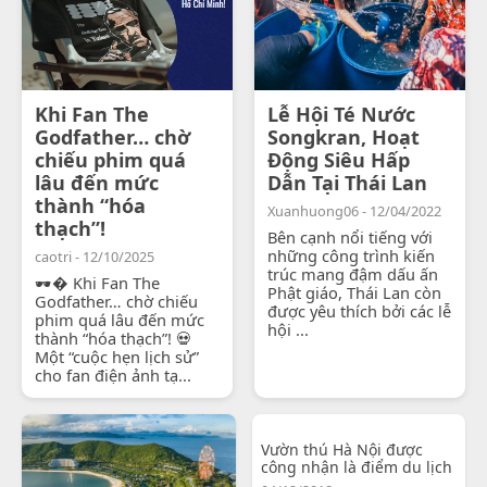
Khi Fan The
Lễ Hội Té Nước
Godfather… chờ
Songkran, Hoạt
chiếu phim quá
Động Siêu Hấp
lâu đến mức
Dẫn Tại Thái Lan
thành “hóa
Xuanhuong06 - 12/04/2022
thạch”!
Bên cạnh nổi tiếng với
những công trình kiến
caotri - 12/10/2025
trúc mang đậm dấu ấn
🕶� Khi Fan The
Phật giáo, Thái Lan còn
Godfather… chờ chiếu
được yêu thích bởi các lễ
phim quá lâu đến mức
hội ...
thành “hóa thạch”! 💀
Một “cuộc hẹn lịch sử”
cho fan điện ảnh tạ...
Vườn thú Hà Nội được
công nhận là điểm du lịch