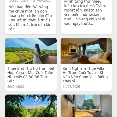
todiepnguyen - 21/03/2026
Mình từng thử nhiều
kiểu lưu trú ở Hồ Tràm:
Nếu bạn đến Đà Nẵng
resort lớn, khách sạn
mà chưa một lần đón
ven biển, homestay
hoàng hôn trên bán đảo
nhỏ… Nhưng chỉ khi đi
Sơn Trà thì thật là thiếu
vào ngày thườ...
sót. Khi mặt trời dần lặn,
cả t...
Thuê Biệt Thự Hồ Tràm Kết
Kinh Nghiệm Thuê Villa
Hợp Yoga – Một Cuối Tuần
Hồ Tràm Cuối Tuần – Khi
Như Vậy Có Đủ Để Thở
Nào Nên Chọn Villa Riêng
Lại?
Thay Vì
20/01/2026
14/01/2026