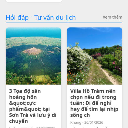
Hỏi đáp - Tư vấn du lịch
Xem thêm
3 Tọa độ săn
Villa Hồ Tràm nên
hoàng hôn
chọn nếu đi trong
&quot;cực
tuần: Đi để nghỉ
phẩm&quot; tại
hay để tìm lại nhịp
Sơn Trà và lưu ý di
sống ch
chuyển
Khang - 26/01/2026