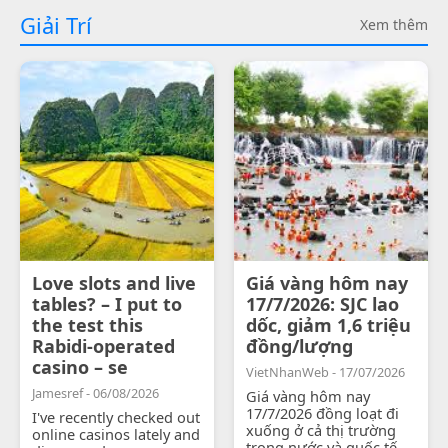
Giải Trí
Xem thêm
Love slots and live
Giá vàng hôm nay
tables? – I put to
17/7/2026: SJC lao
the test this
dốc, giảm 1,6 triệu
Rabidi-operated
đồng/lượng
casino – se
VietNhanWeb - 17/07/2026
Jamesref - 06/08/2026
Giá vàng hôm nay
17/7/2026 đồng loạt đi
I've recently checked out
xuống ở cả thị trường
online casinos lately and
trong nước và quốc tế.