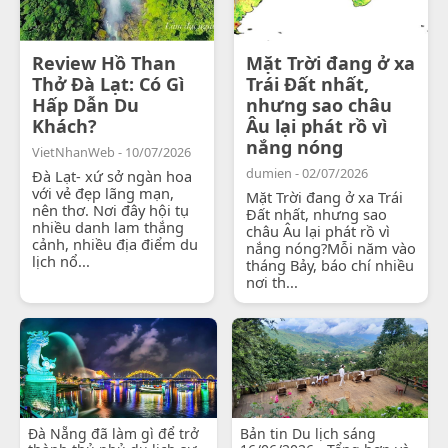
Review Hồ Than
Mặt Trời đang ở xa
Thở Đà Lạt: Có Gì
Trái Đất nhất,
Hấp Dẫn Du
nhưng sao châu
Khách?
Âu lại phát rồ vì
nắng nóng
VietNhanWeb - 10/07/2026
dumien - 02/07/2026
Đà Lạt- xứ sở ngàn hoa
với vẻ đẹp lãng mạn,
Mặt Trời đang ở xa Trái
nên thơ. Nơi đây hội tụ
Đất nhất, nhưng sao
nhiều danh lam thắng
châu Âu lại phát rồ vì
cảnh, nhiều địa điểm du
nắng nóng?Mỗi năm vào
lịch nổ...
tháng Bảy, báo chí nhiều
nơi th...
Đà Nẵng đã làm gì để trở
Bản tin Du lịch sáng