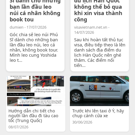
Sĩ dành cho những
du lịch Hàn Quốc
bạn lần đầu leo
không thể bỏ qua
núi cá nhân không
khi xin visa thành
book tou
công
dumien - 17/07/2026
visavietnam.net.vn -
14/07/2026
Góc chia sẻ leo núi Phú
Sĩ dành cho những bạn
Sau khi hoàn tất thủ tục
lần đầu leo núi, leo cá
visa, điều tiếp theo là lên
nhân, không book tour.
danh sách địa điểm du
Mình leo cung Yoshida
lịch Hàn Quốc nên ghé
leo t...
thăm. Các điểm nổi
tiến...
Hướng dẫn chi tiết cho
Trước khi lên taxi ở Ý, hãy
người lần đầu đi tàu cao
chụp cánh cửa xe
tốc (Trung Quốc)
30/06/2026
08/07/2026