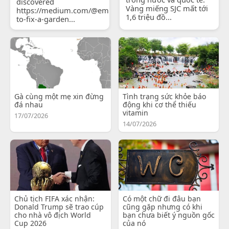
discovered
Vàng miếng SJC mất tới
https://medium.com/@emilyjohnsonready/how-
1,6 triệu đồ...
to-fix-a-garden...
Gà cùng một mẹ xin đừng
Tình trạng sức khỏe báo
đá nhau
động khi cơ thể thiếu
vitamin
17/07/2026
14/07/2026
Chủ tịch FIFA xác nhận:
Có một chữ đi đâu bạn
Donald Trump sẽ trao cúp
cũng gặp nhưng có khi
cho nhà vô địch World
bạn chưa biết ý nguồn gốc
Cup 2026
của nó