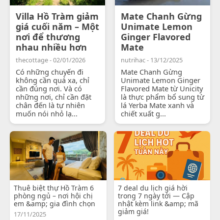
Villa Hồ Tràm giảm
Mate Chanh Gừng
giá cuối năm – Một
Unimate Lemon
nơi để thương
Ginger Flavored
nhau nhiều hơn
Mate
thecottage - 02/01/2026
nutrihac - 13/12/2025
Có những chuyến đi
Mate Chanh Gừng
không cần quá xa, chỉ
Unimate Lemon Ginger
cần đúng nơi. Và có
Flavored Mate từ Unicity
những nơi, chỉ cần đặt
là thực phẩm bổ sung từ
chân đến là tự nhiên
lá Yerba Mate xanh và
muốn nói nhỏ lạ...
chiết xuất g...
Thuê biệt thự Hồ Tràm 6
7 deal du lịch giá hời
phòng ngủ – nơi hội chị
trong 7 ngày tới — Cập
em &amp; gia đình chọn
nhật kèm link &amp; mã
giảm giá!
17/11/2025