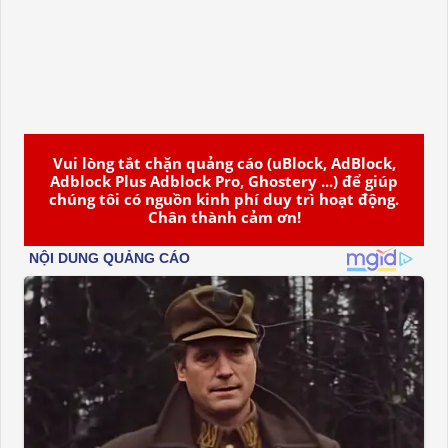
Vui lòng tắt chặn quảng cáo (uBlock, AdBlock,
Adblock Plus Adblock Pro, Ghostery ...) để giúp
chúng tôi có nguồn kinh phí duy trì hoạt động.
Chân thành cảm ơn!