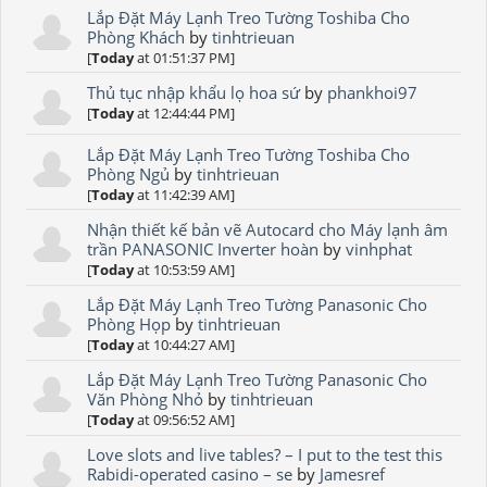
Lắp Đặt Máy Lạnh Treo Tường Toshiba Cho
Phòng Khách
by
tinhtrieuan
[
Today
at 01:51:37 PM]
Thủ tục nhập khẩu lọ hoa sứ
by
phankhoi97
[
Today
at 12:44:44 PM]
Lắp Đặt Máy Lạnh Treo Tường Toshiba Cho
Phòng Ngủ
by
tinhtrieuan
[
Today
at 11:42:39 AM]
Nhận thiết kế bản vẽ Autocard cho Máy lạnh âm
trần PANASONIC Inverter hoàn
by
vinhphat
[
Today
at 10:53:59 AM]
Lắp Đặt Máy Lạnh Treo Tường Panasonic Cho
Phòng Họp
by
tinhtrieuan
[
Today
at 10:44:27 AM]
Lắp Đặt Máy Lạnh Treo Tường Panasonic Cho
Văn Phòng Nhỏ
by
tinhtrieuan
[
Today
at 09:56:52 AM]
Love slots and live tables? – I put to the test this
Rabidi-operated casino – se
by
Jamesref