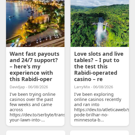
Want fast payouts
Love slots and live
and 24/7 support?
tables? – I put to
– here's my
the test this
experience with
Rabidi-operated
this Rabidi-oper
casino – re
Davidjap - 06/08/2026
LarryMix - 06/08/2026
I've been trying online
I've been exploring
casinos over the past
online casinos recently
few weeks and came
and ran into
across
https://dev.to/atleticaweb/sh
https://dev.to/serbyte/transform-
pode-brilhar-no-
your-lawn-into-...
minnesota-b...