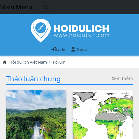
Main Menu
Log in
Sign up
Hội du lịch Việt Nam
Forum
Thảo luận chung
Xem thêm