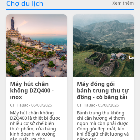
Chợ du lịch
Xem thêm
Máy hút chân
Máy đóng gói
không DZQ400 -
bánh trung thu tự
inox
động - có băng tải
CT_HaBac - 06/08/2026
CT_HaBac - 05/08/2026
Máy hút chân không
Bánh trung thu không
DZQ400 là thiết bị được
chỉ cần hương vị thơm
nhiều cơ sở chế biến
ngon mà còn phải được
thực phẩm, cửa hàng
đóng gói đẹp mắt, kín
kinh doanh và xưởng
khí để giữ chất lượng và
sản xuất lựa chọ...
nâng cao...