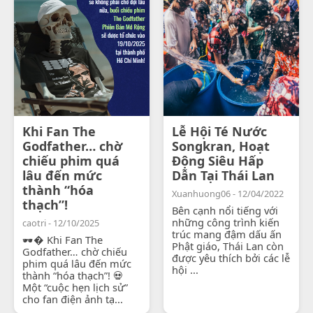
Khi Fan The
Lễ Hội Té Nước
Godfather… chờ
Songkran, Hoạt
chiếu phim quá
Động Siêu Hấp
lâu đến mức
Dẫn Tại Thái Lan
thành “hóa
Xuanhuong06 - 12/04/2022
thạch”!
Bên cạnh nổi tiếng với
những công trình kiến
caotri - 12/10/2025
trúc mang đậm dấu ấn
🕶� Khi Fan The
Phật giáo, Thái Lan còn
Godfather… chờ chiếu
được yêu thích bởi các lễ
phim quá lâu đến mức
hội ...
thành “hóa thạch”! 💀
Một “cuộc hẹn lịch sử”
cho fan điện ảnh tạ...