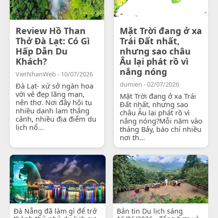
Review Hồ Than
Mặt Trời đang ở xa
Thở Đà Lạt: Có Gì
Trái Đất nhất,
Hấp Dẫn Du
nhưng sao châu
Khách?
Âu lại phát rồ vì
nắng nóng
VietNhanWeb - 10/07/2026
dumien - 02/07/2026
Đà Lạt- xứ sở ngàn hoa
với vẻ đẹp lãng mạn,
Mặt Trời đang ở xa Trái
nên thơ. Nơi đây hội tụ
Đất nhất, nhưng sao
nhiều danh lam thắng
châu Âu lại phát rồ vì
cảnh, nhiều địa điểm du
nắng nóng?Mỗi năm vào
lịch nổ...
tháng Bảy, báo chí nhiều
nơi th...
Đà Nẵng đã làm gì để trở
Bản tin Du lịch sáng