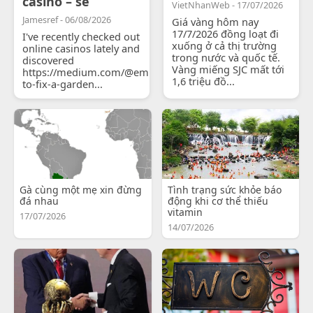
casino – se
VietNhanWeb - 17/07/2026
Jamesref - 06/08/2026
Giá vàng hôm nay
17/7/2026 đồng loạt đi
I've recently checked out
xuống ở cả thị trường
online casinos lately and
trong nước và quốc tế.
discovered
Vàng miếng SJC mất tới
https://medium.com/@emilyjohnsonready/how-
1,6 triệu đồ...
to-fix-a-garden...
Gà cùng một mẹ xin đừng
Tình trạng sức khỏe báo
đá nhau
động khi cơ thể thiếu
vitamin
17/07/2026
14/07/2026