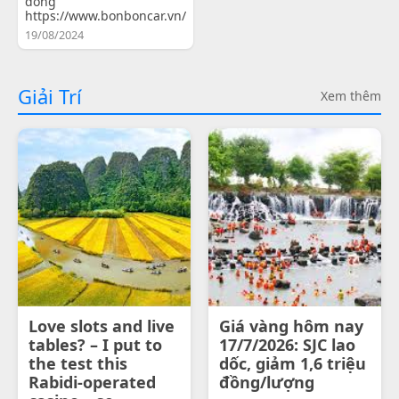
đồng
https://www.bonboncar.vn/
19/08/2024
Giải Trí
Xem thêm
Love slots and live
Giá vàng hôm nay
tables? – I put to
17/7/2026: SJC lao
the test this
dốc, giảm 1,6 triệu
Rabidi-operated
đồng/lượng