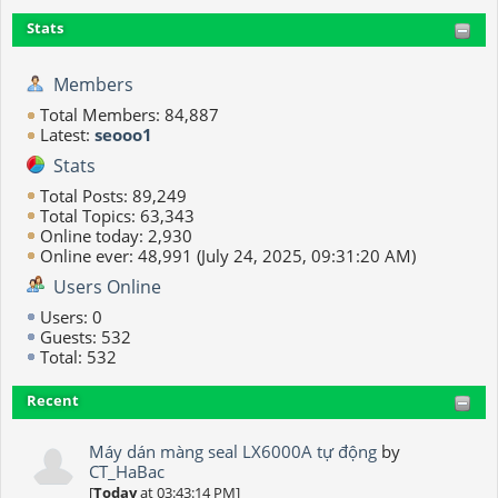
Stats
Members
Total Members: 84,887
Latest:
seooo1
Stats
Total Posts: 89,249
Total Topics: 63,343
Online today: 2,930
Online ever: 48,991 (July 24, 2025, 09:31:20 AM)
Users Online
Users: 0
Guests: 532
Total: 532
Recent
Máy dán màng seal LX6000A tự động
by
CT_HaBac
[
Today
at 03:43:14 PM]