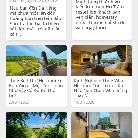
todiepnguyen - 21/03/2026
Mình từng thử nhiều
kiểu lưu trú ở Hồ Tràm:
Nếu bạn đến Đà Nẵng
resort lớn, khách sạn
mà chưa một lần đón
ven biển, homestay
hoàng hôn trên bán đảo
nhỏ… Nhưng chỉ khi đi
Sơn Trà thì thật là thiếu
vào ngày thườ...
sót. Khi mặt trời dần lặn,
cả t...
Thuê Biệt Thự Hồ Tràm Kết
Kinh Nghiệm Thuê Villa
Hợp Yoga – Một Cuối Tuần
Hồ Tràm Cuối Tuần – Khi
Như Vậy Có Đủ Để Thở
Nào Nên Chọn Villa Riêng
Lại?
Thay Vì
20/01/2026
14/01/2026