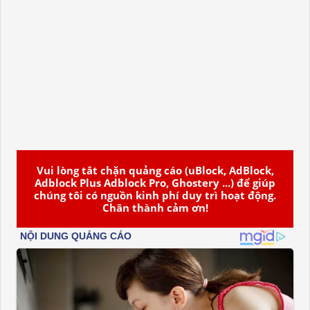
Vui lòng tắt chặn quảng cáo (uBlock, AdBlock,
Adblock Plus Adblock Pro, Ghostery ...) để giúp
chúng tôi có nguồn kinh phí duy trì hoạt động.
Chân thành cảm ơn!