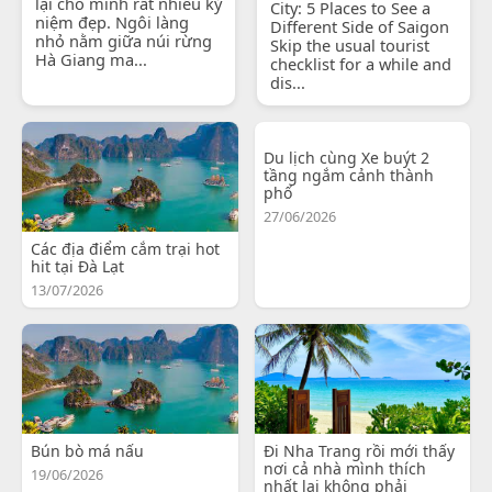
lại cho mình rất nhiều kỷ
City: 5 Places to See a
niệm đẹp. Ngôi làng
Different Side of Saigon
nhỏ nằm giữa núi rừng
Skip the usual tourist
Hà Giang ma...
checklist for a while and
dis...
Du lịch cùng Xe buýt 2
tầng ngắm cảnh thành
phố
27/06/2026
Các địa điểm cắm trại hot
hit tại Đà Lạt
13/07/2026
Bún bò má nấu
Đi Nha Trang rồi mới thấy
nơi cả nhà mình thích
19/06/2026
nhất lại không phải