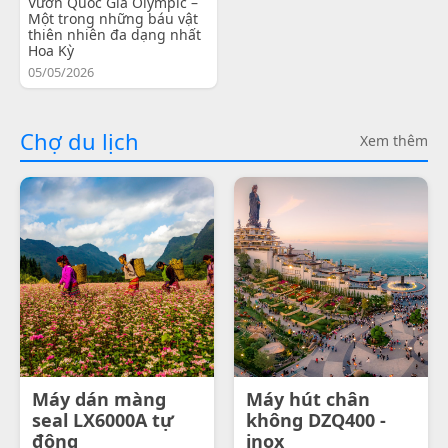
Vườn Quốc Gia Olympic –
Một trong những báu vật
thiên nhiên đa dạng nhất
Hoa Kỳ
05/05/2026
Chợ du lịch
Xem thêm
Máy dán màng
Máy hút chân
seal LX6000A tự
không DZQ400 -
động
inox