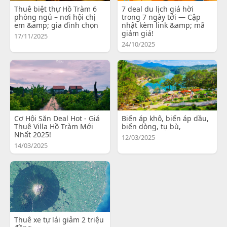
Thuê biệt thự Hồ Tràm 6
7 deal du lịch giá hời
phòng ngủ – nơi hội chị
trong 7 ngày tới — Cập
em &amp; gia đình chọn
nhật kèm link &amp; mã
giảm giá!
17/11/2025
24/10/2025
Cơ Hội Săn Deal Hot - Giá
Biến áp khô, biến áp dầu,
Thuê Villa Hồ Tràm Mới
biến dòng, tụ bù,
Nhất 2025!
12/03/2025
14/03/2025
Thuê xe tự lái giảm 2 triệu