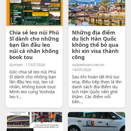
Chia sẻ leo núi Phú
Những địa điểm
Sĩ dành cho những
du lịch Hàn Quốc
bạn lần đầu leo
không thể bỏ qua
núi cá nhân không
khi xin visa thành
book tou
công
dumien - 17/07/2026
visavietnam.net.vn -
14/07/2026
Góc chia sẻ leo núi Phú
Sĩ dành cho những bạn
Sau khi hoàn tất thủ tục
lần đầu leo núi, leo cá
visa, điều tiếp theo là lên
nhân, không book tour.
danh sách địa điểm du
Mình leo cung Yoshida
lịch Hàn Quốc nên ghé
leo t...
thăm. Các điểm nổi
tiến...