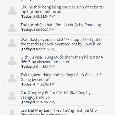
Chú hề thổi bong bóng cho tiệc sinh nhật bé tại
lớp học
by
tamdotocao
[
Today
at 03:18:54 PM]
Thủ tục nhập khẩu tấm lót chuột
by
Pandalog
[
Today
at 02:19:22 PM]
Want fast payouts and 24/7 support? – I put to
the test this Rabidi-operated cas
by
LowellTer
[
Today
at 02:17:16 PM]
Dịch vụ visa Trung Quốc thăm thân hỗ trợ từ A
đến Z
by
visavietnam.net.vn
[
Today
at 01:43:31 PM]
Trải nghiệm đáng nhớ tại làng Lô Lô Chải – Hà
Giang
by
seooo1
[
Today
at 11:23:02 AM]
Các Dòng Mỹ Phẩm Có Thể Gia Công
by
caonguyennui86
[
Today
at 11:18:02 AM]
Lắp Đặt Máy Lạnh Treo Tường Toshiba Cho
Phòng Học
by
tinhtrieuan