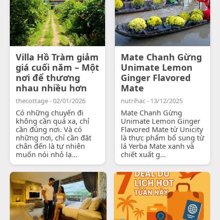
Villa Hồ Tràm giảm
Mate Chanh Gừng
giá cuối năm – Một
Unimate Lemon
nơi để thương
Ginger Flavored
nhau nhiều hơn
Mate
thecottage - 02/01/2026
nutrihac - 13/12/2025
Có những chuyến đi
Mate Chanh Gừng
không cần quá xa, chỉ
Unimate Lemon Ginger
cần đúng nơi. Và có
Flavored Mate từ Unicity
những nơi, chỉ cần đặt
là thực phẩm bổ sung từ
chân đến là tự nhiên
lá Yerba Mate xanh và
muốn nói nhỏ lạ...
chiết xuất g...