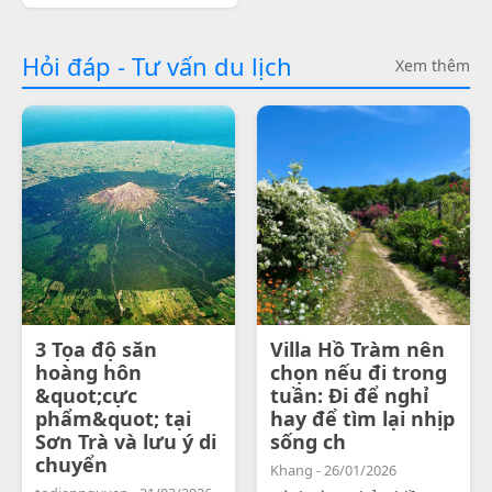
Hỏi đáp - Tư vấn du lịch
Xem thêm
3 Tọa độ săn
Villa Hồ Tràm nên
hoàng hôn
chọn nếu đi trong
&quot;cực
tuần: Đi để nghỉ
phẩm&quot; tại
hay để tìm lại nhịp
Sơn Trà và lưu ý di
sống ch
chuyển
Khang - 26/01/2026