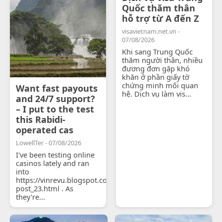
Quốc thăm thân
hỗ trợ từ A đến Z
visavietnam.net.vn -
07/08/2026
Khi sang Trung Quốc
thăm người thân, nhiều
đương đơn gặp khó
khăn ở phần giấy tờ
chứng minh mối quan
Want fast payouts
hệ. Dịch vụ làm vis...
and 24/7 support?
– I put to the test
this Rabidi-
operated cas
LowellTer - 07/08/2026
I've been testing online
casinos lately and ran
into
https://vinrevu.blogspot.com/2026/06/blog-
post_23.html . As
they're...