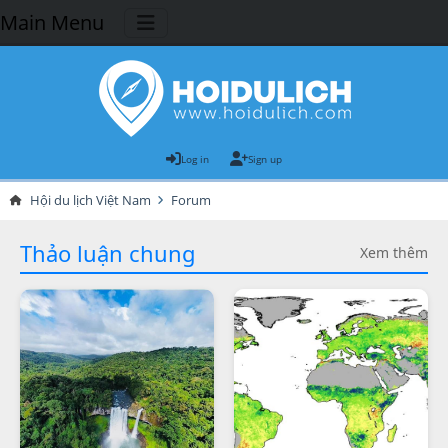
Main Menu
Log in
Sign up
Hội du lịch Việt Nam
Forum
Thảo luận chung
Xem thêm