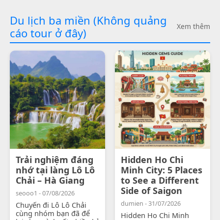
Du lịch ba miền (Không quảng
Xem thêm
cáo tour ở đây)
Trải nghiệm đáng
Hidden Ho Chi
nhớ tại làng Lô Lô
Minh City: 5 Places
Chải – Hà Giang
to See a Different
Side of Saigon
seooo1 - 07/08/2026
dumien - 31/07/2026
Chuyến đi Lô Lô Chải
cùng nhóm bạn đã để
Hidden Ho Chi Minh