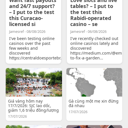
and 24/7 support?
tables? – I put to
– I put to the test
the test this
this Curacao-
Rabidi-operated
licensed si
casino – se
Jamesref - 08/08/2026
Jamesref - 06/08/2026
I've been testing online
I've recently checked out
casinos over the past
online casinos lately and
few weeks and
discovered
discovered
https://medium.com/@emily
https://centraldoesportebr.substack.com/p/cucure...
to-fix-a-garden...
Giá vàng hôm nay
Gà cùng một mẹ xin đừng
17/7/2026: SJC lao dốc,
đá nhau
giảm 1,6 triệu đồng/lượng
17/07/2026
17/07/2026