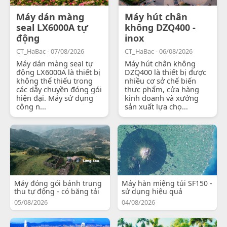
Máy dán màng
Máy hút chân
seal LX6000A tự
không DZQ400 -
động
inox
CT_HaBac - 07/08/2026
CT_HaBac - 06/08/2026
Máy dán màng seal tự
Máy hút chân không
động LX6000A là thiết bị
DZQ400 là thiết bị được
không thể thiếu trong
nhiều cơ sở chế biến
các dây chuyền đóng gói
thực phẩm, cửa hàng
hiện đại. Máy sử dụng
kinh doanh và xưởng
công n...
sản xuất lựa chọ...
Máy đóng gói bánh trung
Máy hàn miệng túi SF150 -
thu tự động - có băng tải
sử dụng hiệu quả
05/08/2026
04/08/2026