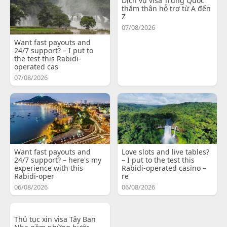
Dịch vụ visa Trung Quốc
thăm thân hỗ trợ từ A đến
Z
07/08/2026
Want fast payouts and
24/7 support? – I put to
the test this Rabidi-
operated cas
07/08/2026
Want fast payouts and
Love slots and live tables?
24/7 support? – here's my
– I put to the test this
experience with this
Rabidi-operated casino –
Rabidi-oper
re
06/08/2026
06/08/2026
Thủ tục xin visa Tây Ban