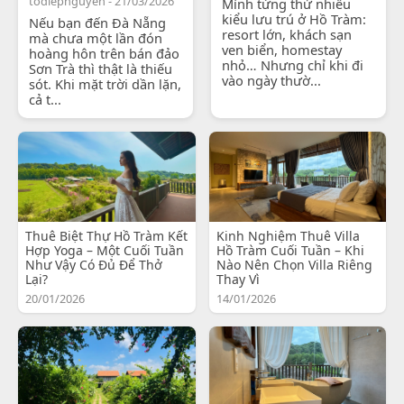
todiepnguyen - 21/03/2026
Mình từng thử nhiều
kiểu lưu trú ở Hồ Tràm:
Nếu bạn đến Đà Nẵng
resort lớn, khách sạn
mà chưa một lần đón
ven biển, homestay
hoàng hôn trên bán đảo
nhỏ… Nhưng chỉ khi đi
Sơn Trà thì thật là thiếu
vào ngày thườ...
sót. Khi mặt trời dần lặn,
cả t...
Thuê Biệt Thự Hồ Tràm Kết
Kinh Nghiệm Thuê Villa
Hợp Yoga – Một Cuối Tuần
Hồ Tràm Cuối Tuần – Khi
Như Vậy Có Đủ Để Thở
Nào Nên Chọn Villa Riêng
Lại?
Thay Vì
20/01/2026
14/01/2026