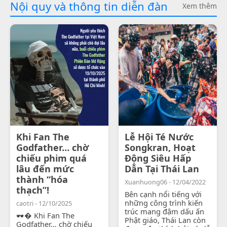
Nội quy và thông tin diễn đàn
Xem thêm
Khi Fan The
Lễ Hội Té Nước
Godfather… chờ
Songkran, Hoạt
chiếu phim quá
Động Siêu Hấp
lâu đến mức
Dẫn Tại Thái Lan
thành “hóa
Xuanhuong06 - 12/04/2022
thạch”!
Bên cạnh nổi tiếng với
những công trình kiến
caotri - 12/10/2025
trúc mang đậm dấu ấn
🕶� Khi Fan The
Phật giáo, Thái Lan còn
Godfather… chờ chiếu