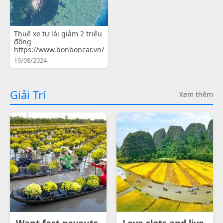
Thuê xe tự lái giảm 2 triệu
đồng
https://www.bonboncar.vn/
19/08/2024
Giải Trí
Xem thêm
Want fast payouts
Love slots and live