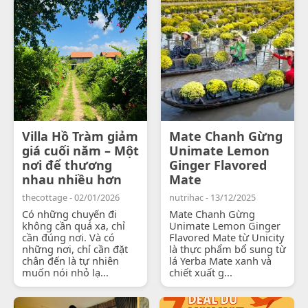
Villa Hồ Tràm giảm
Mate Chanh Gừng
giá cuối năm – Một
Unimate Lemon
nơi để thương
Ginger Flavored
nhau nhiều hơn
Mate
thecottage - 02/01/2026
nutrihac - 13/12/2025
Có những chuyến đi
Mate Chanh Gừng
không cần quá xa, chỉ
Unimate Lemon Ginger
cần đúng nơi. Và có
Flavored Mate từ Unicity
những nơi, chỉ cần đặt
là thực phẩm bổ sung từ
chân đến là tự nhiên
lá Yerba Mate xanh và
muốn nói nhỏ lạ...
chiết xuất g...