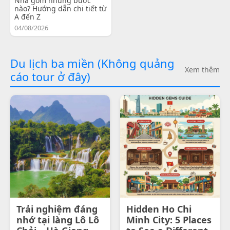
Nha gồm những bước
nào? Hướng dẫn chi tiết từ
A đến Z
04/08/2026
Du lịch ba miền (Không quảng
Xem thêm
cáo tour ở đây)
Trải nghiệm đáng
Hidden Ho Chi
nhớ tại làng Lô Lô
Minh City: 5 Places