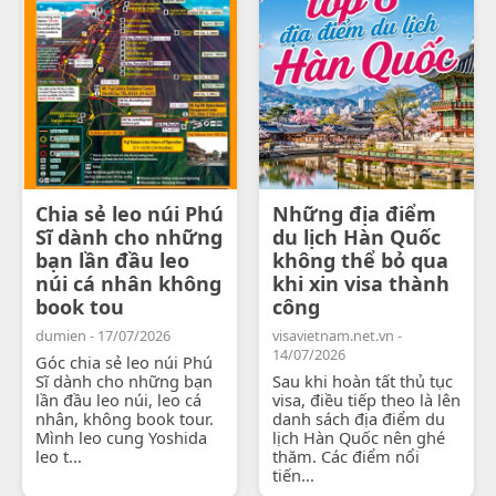
Chia sẻ leo núi Phú
Những địa điểm
Sĩ dành cho những
du lịch Hàn Quốc
bạn lần đầu leo
không thể bỏ qua
núi cá nhân không
khi xin visa thành
book tou
công
dumien - 17/07/2026
visavietnam.net.vn -
14/07/2026
Góc chia sẻ leo núi Phú
Sĩ dành cho những bạn
Sau khi hoàn tất thủ tục
lần đầu leo núi, leo cá
visa, điều tiếp theo là lên
nhân, không book tour.
danh sách địa điểm du
Mình leo cung Yoshida
lịch Hàn Quốc nên ghé
leo t...
thăm. Các điểm nổi
tiến...