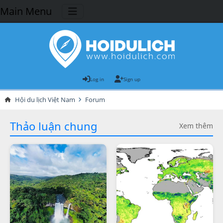
Main Menu
Log in
Sign up
Hội du lịch Việt Nam
Forum
Thảo luận chung
Xem thêm