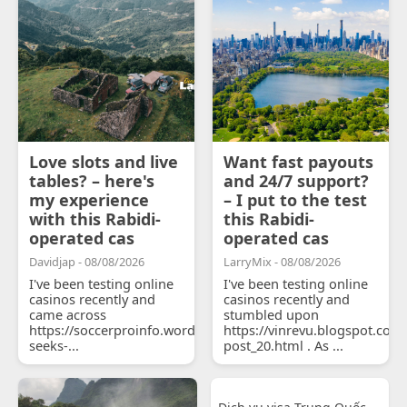
Love slots and live
Want fast payouts
tables? – here's
and 24/7 support?
my experience
– I put to the test
with this Rabidi-
this Rabidi-
operated cas
operated cas
Davidjap - 08/08/2026
LarryMix - 08/08/2026
I've been testing online
I've been testing online
casinos recently and
casinos recently and
came across
stumbled upon
https://soccerproinfo.wordpress.com/2026/07/11/courtois-
https://vinrevu.blogspot.com
seeks-...
post_20.html . As ...