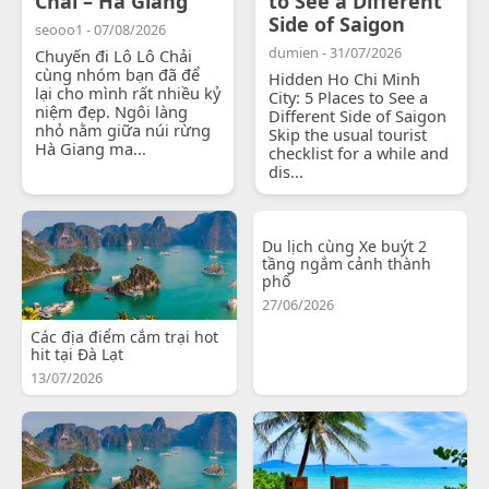
Chải – Hà Giang
to See a Different
Side of Saigon
seooo1 - 07/08/2026
dumien - 31/07/2026
Chuyến đi Lô Lô Chải
cùng nhóm bạn đã để
Hidden Ho Chi Minh
lại cho mình rất nhiều kỷ
City: 5 Places to See a
niệm đẹp. Ngôi làng
Different Side of Saigon
nhỏ nằm giữa núi rừng
Skip the usual tourist
Hà Giang ma...
checklist for a while and
dis...
Du lịch cùng Xe buýt 2
tầng ngắm cảnh thành
phố
27/06/2026
Các địa điểm cắm trại hot
hit tại Đà Lạt
13/07/2026