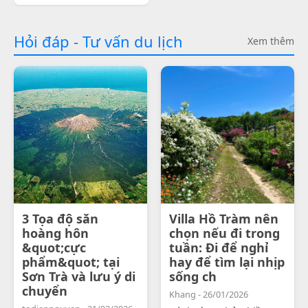
Hỏi đáp - Tư vấn du lịch
Xem thêm
3 Tọa độ săn
Villa Hồ Tràm nên
hoàng hôn
chọn nếu đi trong
&quot;cực
tuần: Đi để nghỉ
phẩm&quot; tại
hay để tìm lại nhịp
Sơn Trà và lưu ý di
sống ch
chuyển
Khang - 26/01/2026