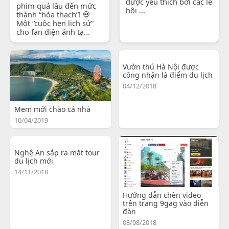
được yêu thích bởi các lễ
phim quá lâu đến mức
hội ...
thành “hóa thạch”! 💀
Một “cuộc hẹn lịch sử”
cho fan điện ảnh tạ...
Vườn thú Hà Nội được
công nhận là điểm du lịch
04/12/2018
Mem mới chào cả nhà
10/04/2019
Nghệ An sắp ra mắt tour
du lịch mới
14/11/2018
Hướng dẫn chèn video
trên trang 9gag vào diễn
đàn
08/08/2018