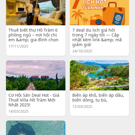
Thuê biệt thự Hồ Tràm 6
7 deal du lịch giá hời
phòng ngủ – nơi hội chị
trong 7 ngày tới — Cập
em &amp; gia đình chọn
nhật kèm link &amp; mã
giảm giá!
17/11/2025
24/10/2025
Cơ Hội Săn Deal Hot - Giá
Biến áp khô, biến áp dầu,
Thuê Villa Hồ Tràm Mới
biến dòng, tụ bù,
Nhất 2025!
12/03/2025
14/03/2025