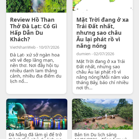
Review Hồ Than
Mặt Trời đang ở xa
Thở Đà Lạt: Có Gì
Trái Đất nhất,
Hấp Dẫn Du
nhưng sao châu
Khách?
Âu lại phát rồ vì
nắng nóng
VietNhanWeb - 10/07/2026
dumien - 02/07/2026
Đà Lạt- xứ sở ngàn hoa
với vẻ đẹp lãng mạn,
Mặt Trời đang ở xa Trái
nên thơ. Nơi đây hội tụ
Đất nhất, nhưng sao
nhiều danh lam thắng
châu Âu lại phát rồ vì
cảnh, nhiều địa điểm du
nắng nóng?Mỗi năm vào
lịch nổ...
tháng Bảy, báo chí nhiều
nơi th...
Đà Nẵng đã làm gì để trở
Bản tin Du lịch sáng