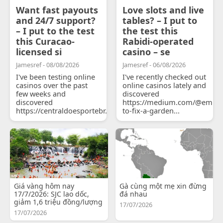
Want fast payouts
Love slots and live
and 24/7 support?
tables? – I put to
– I put to the test
the test this
this Curacao-
Rabidi-operated
licensed si
casino – se
Jamesref - 08/08/2026
Jamesref - 06/08/2026
I've been testing online
I've recently checked out
casinos over the past
online casinos lately and
few weeks and
discovered
discovered
https://medium.com/@emily
https://centraldoesportebr.substack.com/p/cucure...
to-fix-a-garden...
Giá vàng hôm nay
Gà cùng một mẹ xin đừng
17/7/2026: SJC lao dốc,
đá nhau
giảm 1,6 triệu đồng/lượng
17/07/2026
17/07/2026