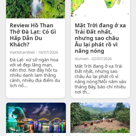
Review Hồ Than
Mặt Trời đang ở xa
Thở Đà Lạt: Có Gì
Trái Đất nhất,
Hấp Dẫn Du
nhưng sao châu
Khách?
Âu lại phát rồ vì
nắng nóng
VietNhanWeb - 10/07/2026
dumien - 02/07/2026
Đà Lạt- xứ sở ngàn hoa
với vẻ đẹp lãng mạn,
Mặt Trời đang ở xa Trái
nên thơ. Nơi đây hội tụ
Đất nhất, nhưng sao
nhiều danh lam thắng
châu Âu lại phát rồ vì
cảnh, nhiều địa điểm du
nắng nóng?Mỗi năm vào
lịch nổ...
tháng Bảy, báo chí nhiều
nơi th...