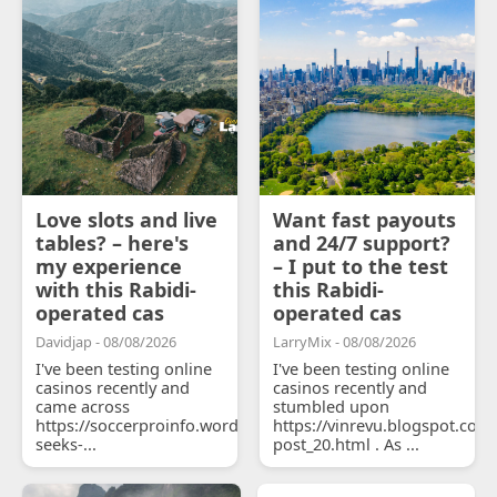
Love slots and live
Want fast payouts
tables? – here's
and 24/7 support?
my experience
– I put to the test
with this Rabidi-
this Rabidi-
operated cas
operated cas
Davidjap - 08/08/2026
LarryMix - 08/08/2026
I've been testing online
I've been testing online
casinos recently and
casinos recently and
came across
stumbled upon
https://soccerproinfo.wordpress.com/2026/07/11/courtois-
https://vinrevu.blogspot.com
seeks-...
post_20.html . As ...