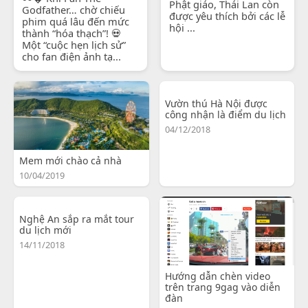
Phật giáo, Thái Lan còn
Godfather… chờ chiếu
được yêu thích bởi các lễ
phim quá lâu đến mức
hội ...
thành “hóa thạch”! 💀
Một “cuộc hẹn lịch sử”
cho fan điện ảnh tạ...
Vườn thú Hà Nội được
công nhận là điểm du lịch
04/12/2018
Mem mới chào cả nhà
10/04/2019
Nghệ An sắp ra mắt tour
du lịch mới
14/11/2018
Hướng dẫn chèn video
trên trang 9gag vào diễn
đàn