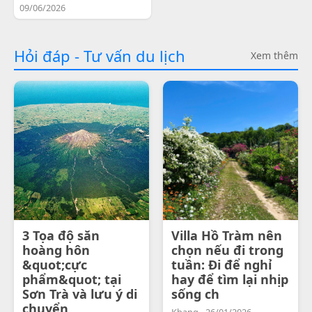
09/06/2026
Hỏi đáp - Tư vấn du lịch
Xem thêm
3 Tọa độ săn
Villa Hồ Tràm nên
hoàng hôn
chọn nếu đi trong
&quot;cực
tuần: Đi để nghỉ
phẩm&quot; tại
hay để tìm lại nhịp
Sơn Trà và lưu ý di
sống ch
chuyển
Khang - 26/01/2026