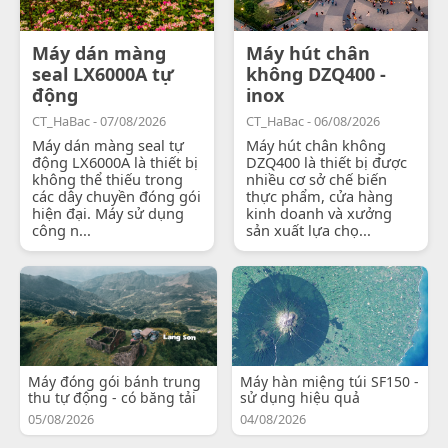
Máy dán màng
Máy hút chân
seal LX6000A tự
không DZQ400 -
động
inox
CT_HaBac - 07/08/2026
CT_HaBac - 06/08/2026
Máy dán màng seal tự
Máy hút chân không
động LX6000A là thiết bị
DZQ400 là thiết bị được
không thể thiếu trong
nhiều cơ sở chế biến
các dây chuyền đóng gói
thực phẩm, cửa hàng
hiện đại. Máy sử dụng
kinh doanh và xưởng
công n...
sản xuất lựa chọ...
Máy đóng gói bánh trung
Máy hàn miệng túi SF150 -
thu tự động - có băng tải
sử dụng hiệu quả
05/08/2026
04/08/2026