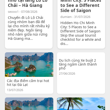
Chải – Hà Giang
to See a Different
Side of Saigon
seooo1 - 07/08/2026
dumien - 31/07/2026
Chuyến đi Lô Lô Chải
cùng nhóm bạn đã để
Hidden Ho Chi Minh
lại cho mình rất nhiều kỷ
City: 5 Places to See a
niệm đẹp. Ngôi làng
Different Side of Saigon
nhỏ nằm giữa núi rừng
Skip the usual tourist
Hà Giang ma...
checklist for a while and
dis...
Du lịch cùng Xe buýt 2
tầng ngắm cảnh thành
phố
27/06/2026
Các địa điểm cắm trại hot
hit tại Đà Lạt
13/07/2026