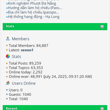
Kinh nghiệm Phượt Đà Nẵng
Hướng dẫn làm hộ chiếu (Pass...
Địa chỉ làm hộ chiếu (passpo...
Hệ thống hang động - Hạ Long
Stats
Members
Total Members: 84,887
Latest:
seooo1
Stats
Total Posts: 89,259
Total Topics: 63,353
Online today: 2,292
Online ever: 48,991 (July 24, 2025, 09:31:20 AM)
Users Online
Users: 0
Guests: 1040
Total: 1040
Recent