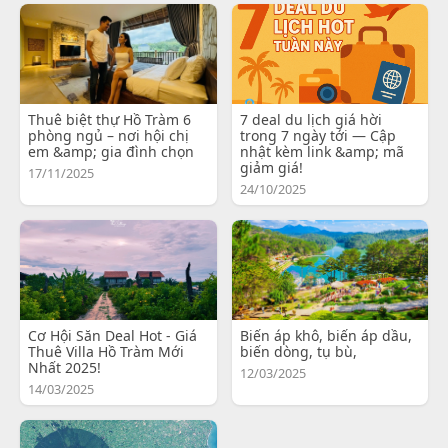
Thuê biệt thự Hồ Tràm 6
7 deal du lịch giá hời
phòng ngủ – nơi hội chị
trong 7 ngày tới — Cập
em &amp; gia đình chọn
nhật kèm link &amp; mã
giảm giá!
17/11/2025
24/10/2025
Cơ Hội Săn Deal Hot - Giá
Biến áp khô, biến áp dầu,
Thuê Villa Hồ Tràm Mới
biến dòng, tụ bù,
Nhất 2025!
12/03/2025
14/03/2025