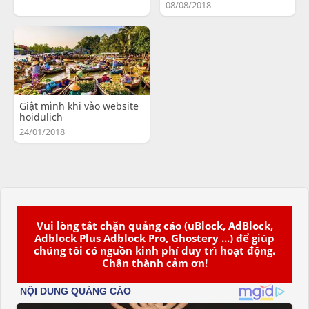
08/08/2018
Giật mình khi vào website
hoidulich
24/01/2018
Vui lòng tắt chặn quảng cáo (uBlock, AdBlock,
Adblock Plus Adblock Pro, Ghostery ...) để giúp
chúng tôi có nguồn kinh phí duy trì hoạt động.
Chân thành cảm ơn!