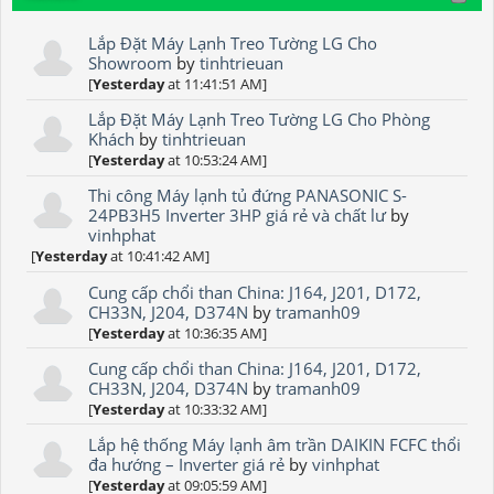
Lắp Đặt Máy Lạnh Treo Tường LG Cho
Showroom
by
tinhtrieuan
[
Yesterday
at 11:41:51 AM]
Lắp Đặt Máy Lạnh Treo Tường LG Cho Phòng
Khách
by
tinhtrieuan
[
Yesterday
at 10:53:24 AM]
Thi công Máy lạnh tủ đứng PANASONIC S-
24PB3H5 Inverter 3HP giá rẻ và chất lư
by
vinhphat
[
Yesterday
at 10:41:42 AM]
Cung cấp chổi than China: J164, J201, D172,
CH33N, J204, D374N
by
tramanh09
[
Yesterday
at 10:36:35 AM]
Cung cấp chổi than China: J164, J201, D172,
CH33N, J204, D374N
by
tramanh09
[
Yesterday
at 10:33:32 AM]
Lắp hệ thống Máy lạnh âm trần DAIKIN FCFC thổi
đa hướng – Inverter giá rẻ
by
vinhphat
[
Yesterday
at 09:05:59 AM]