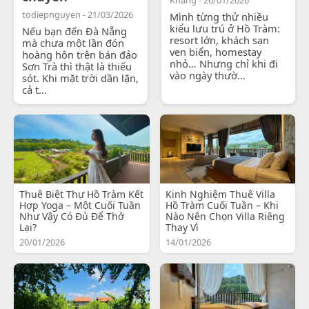
todiepnguyen - 21/03/2026
Mình từng thử nhiều
kiểu lưu trú ở Hồ Tràm:
Nếu bạn đến Đà Nẵng
resort lớn, khách sạn
mà chưa một lần đón
ven biển, homestay
hoàng hôn trên bán đảo
nhỏ… Nhưng chỉ khi đi
Sơn Trà thì thật là thiếu
vào ngày thườ...
sót. Khi mặt trời dần lặn,
cả t...
Thuê Biệt Thự Hồ Tràm Kết
Kinh Nghiệm Thuê Villa
Hợp Yoga – Một Cuối Tuần
Hồ Tràm Cuối Tuần – Khi
Như Vậy Có Đủ Để Thở
Nào Nên Chọn Villa Riêng
Lại?
Thay Vì
20/01/2026
14/01/2026