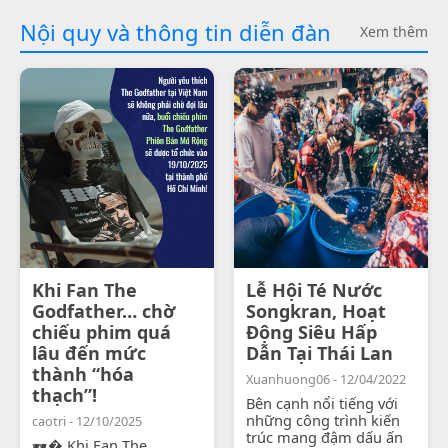
Nội quy và thông tin diễn đàn
Xem thêm
Khi Fan The
Lễ Hội Té Nước
Godfather… chờ
Songkran, Hoạt
chiếu phim quá
Động Siêu Hấp
lâu đến mức
Dẫn Tại Thái Lan
thành “hóa
Xuanhuong06 - 12/04/2022
thạch”!
Bên cạnh nổi tiếng với
những công trình kiến
caotri - 12/10/2025
trúc mang đậm dấu ấn
🕶� Khi Fan The