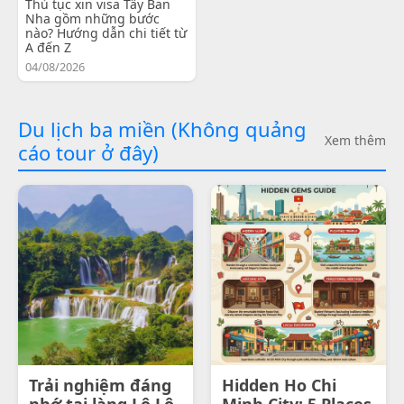
Thủ tục xin visa Tây Ban
Nha gồm những bước
nào? Hướng dẫn chi tiết từ
A đến Z
04/08/2026
Du lịch ba miền (Không quảng
Xem thêm
cáo tour ở đây)
Trải nghiệm đáng
Hidden Ho Chi
nhớ tại làng Lô Lô
Minh City: 5 Places