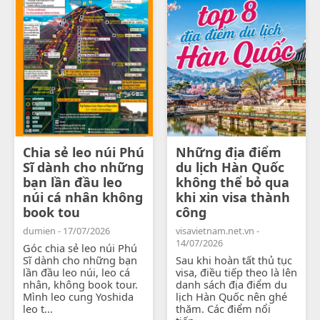
Chia sẻ leo núi Phú
Những địa điểm
Sĩ dành cho những
du lịch Hàn Quốc
bạn lần đầu leo
không thể bỏ qua
núi cá nhân không
khi xin visa thành
book tou
công
dumien - 17/07/2026
visavietnam.net.vn -
14/07/2026
Góc chia sẻ leo núi Phú
Sĩ dành cho những bạn
Sau khi hoàn tất thủ tục
lần đầu leo núi, leo cá
visa, điều tiếp theo là lên
nhân, không book tour.
danh sách địa điểm du
Mình leo cung Yoshida
lịch Hàn Quốc nên ghé
leo t...
thăm. Các điểm nổi