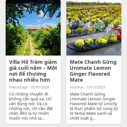
Villa Hồ Tràm giảm
Mate Chanh Gừng
giá cuối năm – Một
Unimate Lemon
nơi để thương
Ginger Flavored
nhau nhiều hơn
Mate
thecottage - 02/01/2026
nutrihac - 13/12/2025
Có những chuyến đi
Mate Chanh Gừng
không cần quá xa, chỉ
Unimate Lemon Ginger
cần đúng nơi. Và có
Flavored Mate từ Unicity
những nơi, chỉ cần đặt
là thực phẩm bổ sung từ
chân đến là tự nhiên
lá Yerba Mate xanh và
muốn nói nhỏ lạ...
chiết xuất g...