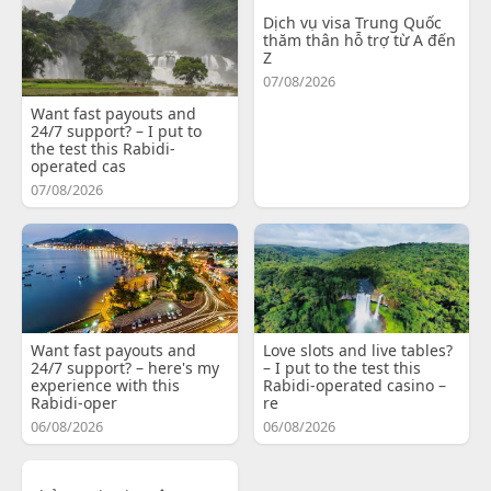
Dịch vụ visa Trung Quốc
thăm thân hỗ trợ từ A đến
Z
07/08/2026
Want fast payouts and
24/7 support? – I put to
the test this Rabidi-
operated cas
07/08/2026
Want fast payouts and
Love slots and live tables?
24/7 support? – here's my
– I put to the test this
experience with this
Rabidi-operated casino –
Rabidi-oper
re
06/08/2026
06/08/2026