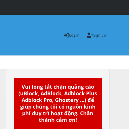
Log in
Sign up
Vui lòng tắt chặn quảng cáo
(uBlock, AdBlock, Adblock Plus
Adblock Pro, Ghostery ...) để
giúp chúng tôi có nguồn kinh
phí duy trì hoạt động. Chân
thành cảm ơn!