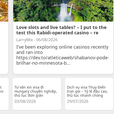
Love slots and live tables? – I put to the
test this Rabidi-operated casino – re
LarryMix - 06/08/2026
I've been exploring online casinos recently
and ran into
https://dev.to/atleticaweb/shabanov-pode-
brilhar-no-minnesota-b...
ực
Tư vấn xin visa đi
Dịch vụ visa Thụy Điển
ho
Hungary chuyên nghiệp,
trọn gói – Tỷ lệ đậu cao,
thủ tục đơn giản
thủ tục nhanh chóng
03/08/2026
29/07/2026