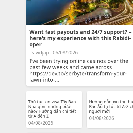
Want fast payouts and 24/7 support? –
here's my experience with this Rabidi-
oper
Davidjap - 06/08/2026
I've been trying online casinos over the
past few weeks and came across
https://dev.to/serbyte/transform-your-
lawn-into-...
Thủ tục xin visa Tây Ban
Hướng dẫn xin thị th
Nha gồm những bước
Bắc Âu tự túc từ A-Z c
nào? Hướng dẫn chi tiết
người mới
từ A đến Z
04/08/2026
04/08/2026