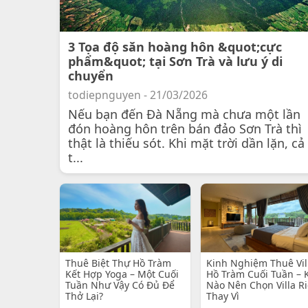
3 Tọa độ săn hoàng hôn &quot;cực
phẩm&quot; tại Sơn Trà và lưu ý di
chuyển
todiepnguyen - 21/03/2026
Nếu bạn đến Đà Nẵng mà chưa một lần
đón hoàng hôn trên bán đảo Sơn Trà thì
thật là thiếu sót. Khi mặt trời dần lặn, cả
t...
Thuê Biệt Thự Hồ Tràm
Kinh Nghiệm Thuê Vil
Kết Hợp Yoga – Một Cuối
Hồ Tràm Cuối Tuần – 
Tuần Như Vậy Có Đủ Để
Nào Nên Chọn Villa R
Thở Lại?
Thay Vì