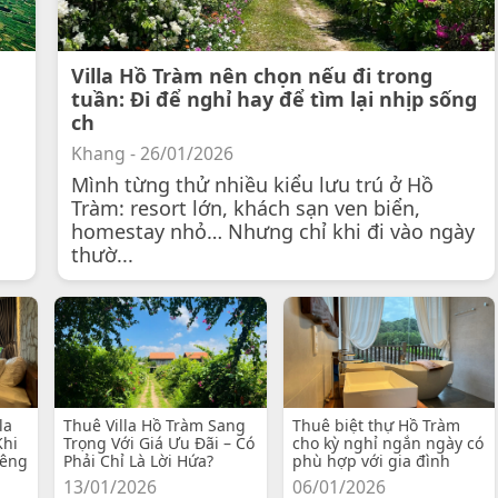
Villa Hồ Tràm nên chọn nếu đi trong
tuần: Đi để nghỉ hay để tìm lại nhịp sống
ch
Khang - 26/01/2026
Mình từng thử nhiều kiểu lưu trú ở Hồ
Tràm: resort lớn, khách sạn ven biển,
homestay nhỏ… Nhưng chỉ khi đi vào ngày
thườ...
la
Thuê Villa Hồ Tràm Sang
Thuê biệt thự Hồ Tràm
Khi
Trọng Với Giá Ưu Đãi – Có
cho kỳ nghỉ ngắn ngày có
iêng
Phải Chỉ Là Lời Hứa?
phù hợp với gia đình
13/01/2026
06/01/2026