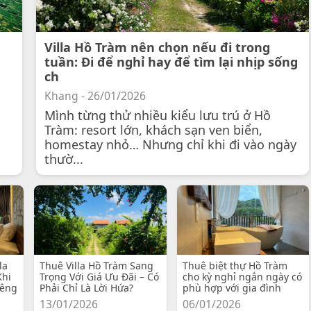
Villa Hồ Tràm nên chọn nếu đi trong
tuần: Đi để nghỉ hay để tìm lại nhịp sống
ch
Khang - 26/01/2026
Mình từng thử nhiều kiểu lưu trú ở Hồ
Tràm: resort lớn, khách sạn ven biển,
homestay nhỏ… Nhưng chỉ khi đi vào ngày
thườ...
la
Thuê Villa Hồ Tràm Sang
Thuê biệt thự Hồ Tràm
Khi
Trọng Với Giá Ưu Đãi – Có
cho kỳ nghỉ ngắn ngày có
iêng
Phải Chỉ Là Lời Hứa?
phù hợp với gia đình
13/01/2026
06/01/2026