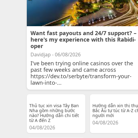
Want fast payouts and 24/7 support? –
here's my experience with this Rabidi-
oper
Davidjap - 06/08/2026
I've been trying online casinos over the
past few weeks and came across
https://dev.to/serbyte/transform-your-
lawn-into-...
Thủ tục xin visa Tây Ban
Hướng dẫn xin thị th
Nha gồm những bước
Bắc Âu tự túc từ A-Z c
nào? Hướng dẫn chi tiết
người mới
từ A đến Z
04/08/2026
04/08/2026