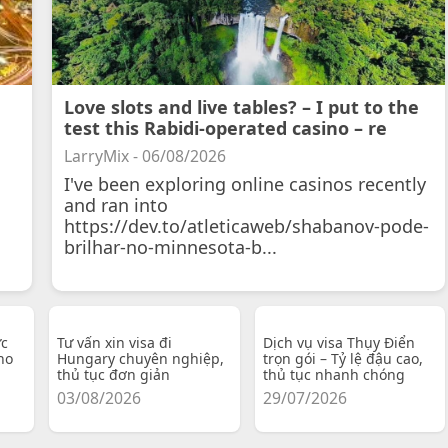
Love slots and live tables? – I put to the
test this Rabidi-operated casino – re
LarryMix - 06/08/2026
I've been exploring online casinos recently
and ran into
https://dev.to/atleticaweb/shabanov-pode-
brilhar-no-minnesota-b...
ực
Tư vấn xin visa đi
Dịch vụ visa Thụy Điển
ho
Hungary chuyên nghiệp,
trọn gói – Tỷ lệ đậu cao,
thủ tục đơn giản
thủ tục nhanh chóng
03/08/2026
29/07/2026