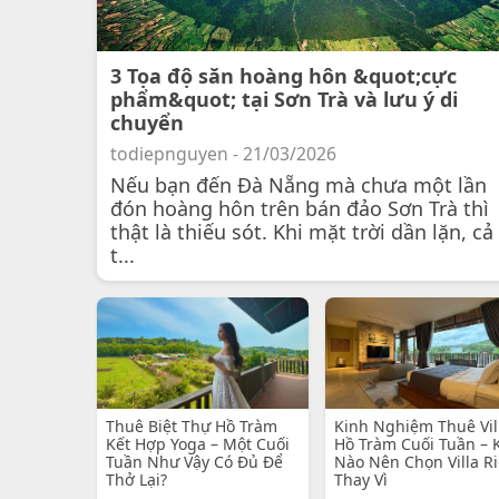
3 Tọa độ săn hoàng hôn &quot;cực
phẩm&quot; tại Sơn Trà và lưu ý di
chuyển
todiepnguyen - 21/03/2026
Nếu bạn đến Đà Nẵng mà chưa một lần
đón hoàng hôn trên bán đảo Sơn Trà thì
thật là thiếu sót. Khi mặt trời dần lặn, cả
t...
Thuê Biệt Thự Hồ Tràm
Kinh Nghiệm Thuê Vil
Kết Hợp Yoga – Một Cuối
Hồ Tràm Cuối Tuần – 
Tuần Như Vậy Có Đủ Để
Nào Nên Chọn Villa R
Thở Lại?
Thay Vì