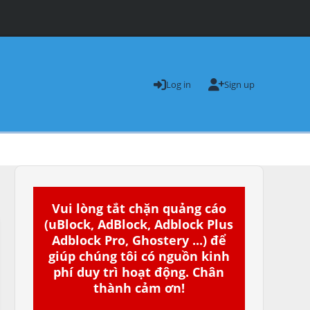
Log in
Sign up
Vui lòng tắt chặn quảng cáo
(uBlock, AdBlock, Adblock Plus
Adblock Pro, Ghostery ...) để
giúp chúng tôi có nguồn kinh
phí duy trì hoạt động. Chân
thành cảm ơn!