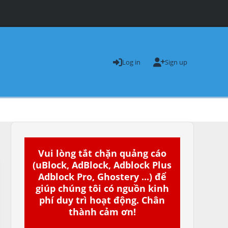
Log in
Sign up
Vui lòng tắt chặn quảng cáo
(uBlock, AdBlock, Adblock Plus
Adblock Pro, Ghostery ...) để
giúp chúng tôi có nguồn kinh
phí duy trì hoạt động. Chân
thành cảm ơn!