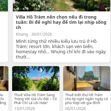
Villa Hồ Tràm nên chọn nếu đi trong
tuần: Đi để nghỉ hay để tìm lại nhịp sống
ch
Khang - 26/01/2026
Mình từng thử nhiều kiểu lưu trú ở Hồ
Tràm: resort lớn, khách sạn ven biển,
homestay nhỏ… Nhưng chỉ khi đi vào ngày
thườ...
la
Thuê Villa Hồ Tràm Sang
Thuê biệt thự Hồ Tràm
Khi
Trọng Với Giá Ưu Đãi – Có
cho kỳ nghỉ ngắn ngày có
iêng
Phải Chỉ Là Lời Hứa?
phù hợp với gia đình
13/01/2026
06/01/2026