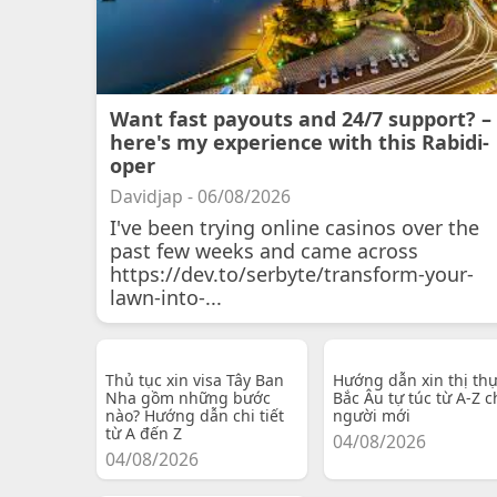
Want fast payouts and 24/7 support? –
here's my experience with this Rabidi-
oper
Davidjap - 06/08/2026
I've been trying online casinos over the
past few weeks and came across
https://dev.to/serbyte/transform-your-
lawn-into-...
Thủ tục xin visa Tây Ban
Hướng dẫn xin thị th
Nha gồm những bước
Bắc Âu tự túc từ A-Z c
nào? Hướng dẫn chi tiết
người mới
từ A đến Z
04/08/2026
04/08/2026