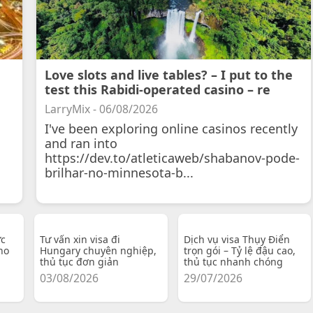
Love slots and live tables? – I put to the
test this Rabidi-operated casino – re
LarryMix - 06/08/2026
I've been exploring online casinos recently
and ran into
https://dev.to/atleticaweb/shabanov-pode-
brilhar-no-minnesota-b...
ực
Tư vấn xin visa đi
Dịch vụ visa Thụy Điển
ho
Hungary chuyên nghiệp,
trọn gói – Tỷ lệ đậu cao,
thủ tục đơn giản
thủ tục nhanh chóng
03/08/2026
29/07/2026