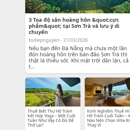
3 Tọa độ săn hoàng hôn &quot;cực
phẩm&quot; tại Sơn Trà và lưu ý di
chuyển
todiepnguyen - 21/03/2026
Nếu bạn đến Đà Nẵng mà chưa một lần
đón hoàng hôn trên bán đảo Sơn Trà thì
thật là thiếu sót. Khi mặt trời dần lặn, cả
t...
Thuê Biệt Thự Hồ Tràm
Kinh Nghiệm Thuê Vil
Kết Hợp Yoga – Một Cuối
Hồ Tràm Cuối Tuần – 
Tuần Như Vậy Có Đủ Để
Nào Nên Chọn Villa R
Thở Lại?
Thay Vì