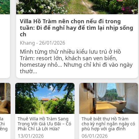
Villa Hồ Tràm nên chọn nếu đi trong
tuần: Đi để nghỉ hay để tìm lại nhịp sống
ch
Khang - 26/01/2026
Mình từng thử nhiều kiểu lưu trú ở Hồ
Tràm: resort lớn, khách sạn ven biển,
homestay nhỏ… Nhưng chỉ khi đi vào ngày
thườ...
la
Thuê Villa Hồ Tràm Sang
Thuê biệt thự Hồ Tràm
Khi
Trọng Với Giá Ưu Đãi – Có
cho kỳ nghỉ ngắn ngày có
iêng
Phải Chỉ Là Lời Hứa?
phù hợp với gia đình
13/01/2026
06/01/2026