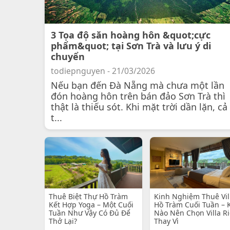
3 Tọa độ săn hoàng hôn &quot;cực
phẩm&quot; tại Sơn Trà và lưu ý di
chuyển
todiepnguyen - 21/03/2026
Nếu bạn đến Đà Nẵng mà chưa một lần
đón hoàng hôn trên bán đảo Sơn Trà thì
thật là thiếu sót. Khi mặt trời dần lặn, cả
t...
Thuê Biệt Thự Hồ Tràm
Kinh Nghiệm Thuê Vil
Kết Hợp Yoga – Một Cuối
Hồ Tràm Cuối Tuần – 
Tuần Như Vậy Có Đủ Để
Nào Nên Chọn Villa R
Thở Lại?
Thay Vì