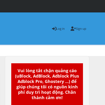
Log in
Sign up
Vui lòng tắt chặn quảng cáo
(uBlock, AdBlock, Adblock Plus
Adblock Pro, Ghostery ...) để
giúp chúng tôi có nguồn kinh
phí duy trì hoạt động. Chân
thành cảm ơn!