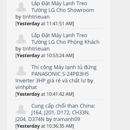
Lắp Đặt Máy Lạnh Treo
Tường LG Cho Showroom
by
tinhtrieuan
[
Yesterday
at 11:41:51 AM]
Lắp Đặt Máy Lạnh Treo
Tường LG Cho Phòng Khách
by
tinhtrieuan
[
Yesterday
at 10:53:24 AM]
Thi công Máy lạnh tủ đứng
PANASONIC S-24PB3H5
Inverter 3HP giá rẻ và chất lư
by
vinhphat
[
Yesterday
at 10:41:42 AM]
Cung cấp chổi than China:
J164, J201, D172, CH33N,
J204, D374N
by
tramanh09
[
Yesterday
at 10:36:35 AM]