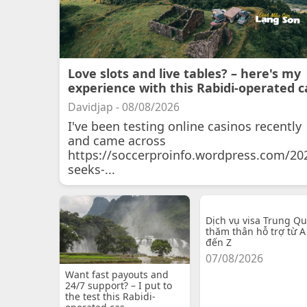
Love slots and live tables? – here's my
experience with this Rabidi-operated c
Davidjap - 08/08/2026
I've been testing online casinos recently
and came across
https://soccerproinfo.wordpress.com/20
seeks-...
Dịch vụ visa Trung Q
thăm thân hỗ trợ từ A
đến Z
07/08/2026
Want fast payouts and
24/7 support? – I put to
the test this Rabidi-