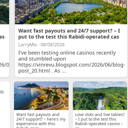
Want fast payouts and 24/7 support? – I
as
put to the test this Rabidi-operated cas
LarryMix - 08/08/2026
I've been testing online casinos recently
and stumbled upon
26/07/11/courtois-
https://vinrevu.blogspot.com/2026/06/blog-
post_20.html . As ...
uốc
Want fast payouts and
Love slots and live tables?
24/7 support? – here's my
– I put to the test this
experience with this
Rabidi-operated casino –