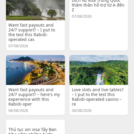
Dịch vụ visa Trung Quốc
thăm thân hỗ trợ từ A đến
Z
07/08/2026
Want fast payouts and
24/7 support? – I put to
the test this Rabidi-
operated cas
07/08/2026
Want fast payouts and
Love slots and live tables?
24/7 support? – here's my
– I put to the test this
experience with this
Rabidi-operated casino –
Rabidi-oper
re
06/08/2026
06/08/2026
Thủ tục xin visa Tây Ban