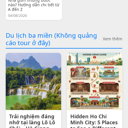
Nha gồm những bước
nào? Hướng dẫn chi tiết từ
A đến Z
04/08/2026
Du lịch ba miền (Không quảng
Xem thêm
cáo tour ở đây)
Trải nghiệm đáng
Hidden Ho Chi
nhớ tại làng Lô Lô
Minh City: 5 Places