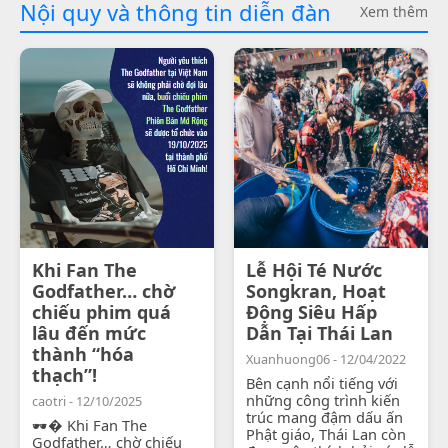
Nội quy và thông tin diễn đàn
Xem thêm
Khi Fan The
Lễ Hội Té Nước
Godfather… chờ
Songkran, Hoạt
chiếu phim quá
Động Siêu Hấp
lâu đến mức
Dẫn Tại Thái Lan
thành “hóa
Xuanhuong06 - 12/04/2022
thạch”!
Bên cạnh nổi tiếng với
những công trình kiến
caotri - 12/10/2025
trúc mang đậm dấu ấn
🕶� Khi Fan The
Phật giáo, Thái Lan còn
Godfather… chờ chiếu