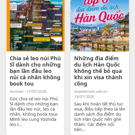
Chia sẻ leo núi Phú
Những địa điểm
Sĩ dành cho những
du lịch Hàn Quốc
bạn lần đầu leo
không thể bỏ qua
núi cá nhân không
khi xin visa thành
book tou
công
dumien - 17/07/2026
visavietnam.net.vn -
14/07/2026
Góc chia sẻ leo núi Phú
Sĩ dành cho những bạn
Sau khi hoàn tất thủ tục
lần đầu leo núi, leo cá
visa, điều tiếp theo là lên
nhân, không book tour.
danh sách địa điểm du
Mình leo cung Yoshida
lịch Hàn Quốc nên ghé
leo t...
thăm. Các điểm nổi
tiến...