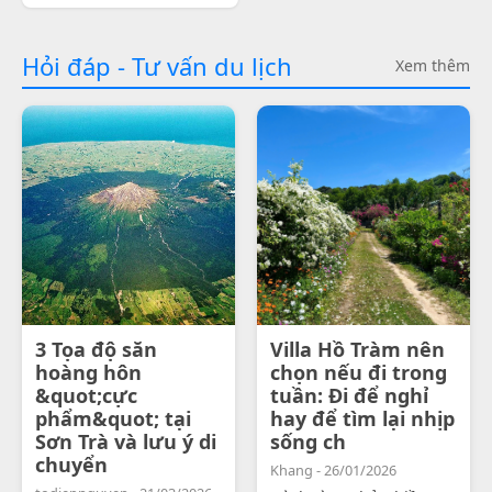
Hỏi đáp - Tư vấn du lịch
Xem thêm
3 Tọa độ săn
Villa Hồ Tràm nên
hoàng hôn
chọn nếu đi trong
&quot;cực
tuần: Đi để nghỉ
phẩm&quot; tại
hay để tìm lại nhịp
Sơn Trà và lưu ý di
sống ch
chuyển
Khang - 26/01/2026