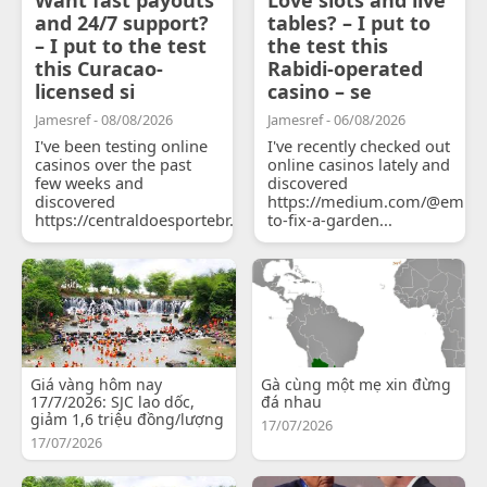
and 24/7 support?
tables? – I put to
– I put to the test
the test this
this Curacao-
Rabidi-operated
licensed si
casino – se
Jamesref - 08/08/2026
Jamesref - 06/08/2026
I've been testing online
I've recently checked out
casinos over the past
online casinos lately and
few weeks and
discovered
discovered
https://medium.com/@emily
https://centraldoesportebr.substack.com/p/cucure...
to-fix-a-garden...
Giá vàng hôm nay
Gà cùng một mẹ xin đừng
17/7/2026: SJC lao dốc,
đá nhau
giảm 1,6 triệu đồng/lượng
17/07/2026
17/07/2026