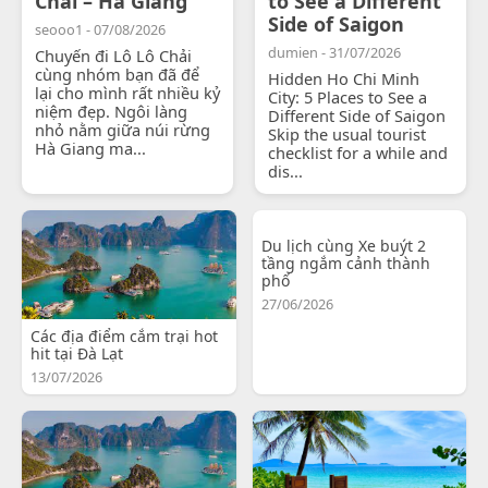
Chải – Hà Giang
to See a Different
Side of Saigon
seooo1 - 07/08/2026
dumien - 31/07/2026
Chuyến đi Lô Lô Chải
cùng nhóm bạn đã để
Hidden Ho Chi Minh
lại cho mình rất nhiều kỷ
City: 5 Places to See a
niệm đẹp. Ngôi làng
Different Side of Saigon
nhỏ nằm giữa núi rừng
Skip the usual tourist
Hà Giang ma...
checklist for a while and
dis...
Du lịch cùng Xe buýt 2
tầng ngắm cảnh thành
phố
27/06/2026
Các địa điểm cắm trại hot
hit tại Đà Lạt
13/07/2026