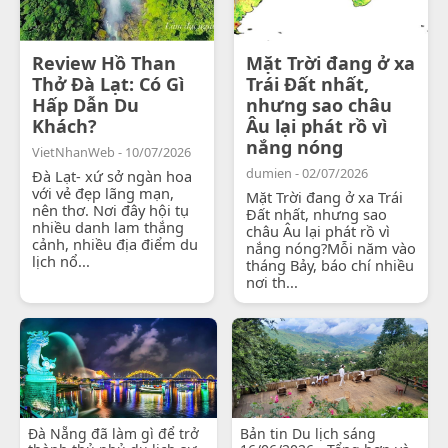
Review Hồ Than
Mặt Trời đang ở xa
Thở Đà Lạt: Có Gì
Trái Đất nhất,
Hấp Dẫn Du
nhưng sao châu
Khách?
Âu lại phát rồ vì
nắng nóng
VietNhanWeb - 10/07/2026
dumien - 02/07/2026
Đà Lạt- xứ sở ngàn hoa
với vẻ đẹp lãng mạn,
Mặt Trời đang ở xa Trái
nên thơ. Nơi đây hội tụ
Đất nhất, nhưng sao
nhiều danh lam thắng
châu Âu lại phát rồ vì
cảnh, nhiều địa điểm du
nắng nóng?Mỗi năm vào
lịch nổ...
tháng Bảy, báo chí nhiều
nơi th...
Đà Nẵng đã làm gì để trở
Bản tin Du lịch sáng