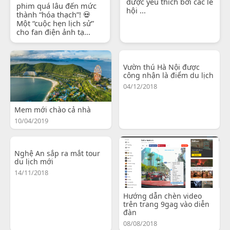
được yêu thích bởi các lễ
phim quá lâu đến mức
hội ...
thành “hóa thạch”! 💀
Một “cuộc hẹn lịch sử”
cho fan điện ảnh tạ...
Vườn thú Hà Nội được
công nhận là điểm du lịch
04/12/2018
Mem mới chào cả nhà
10/04/2019
Nghệ An sắp ra mắt tour
du lịch mới
14/11/2018
Hướng dẫn chèn video
trên trang 9gag vào diễn
đàn
08/08/2018