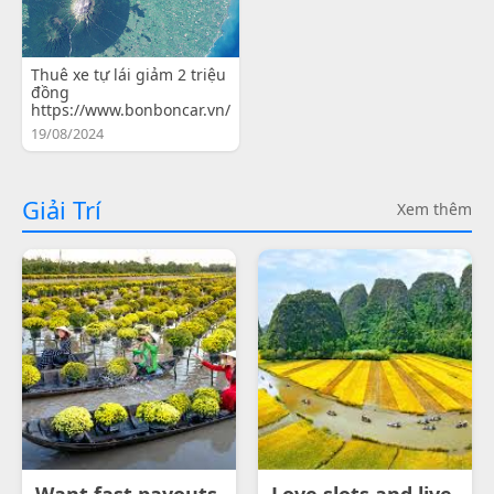
Thuê xe tự lái giảm 2 triệu
đồng
https://www.bonboncar.vn/
19/08/2024
Giải Trí
Xem thêm
Want fast payouts
Love slots and live