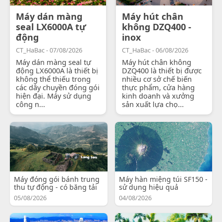
Máy dán màng
Máy hút chân
seal LX6000A tự
không DZQ400 -
động
inox
CT_HaBac - 07/08/2026
CT_HaBac - 06/08/2026
Máy dán màng seal tự
Máy hút chân không
động LX6000A là thiết bị
DZQ400 là thiết bị được
không thể thiếu trong
nhiều cơ sở chế biến
các dây chuyền đóng gói
thực phẩm, cửa hàng
hiện đại. Máy sử dụng
kinh doanh và xưởng
công n...
sản xuất lựa chọ...
Máy đóng gói bánh trung
Máy hàn miệng túi SF150 -
thu tự động - có băng tải
sử dụng hiệu quả
05/08/2026
04/08/2026