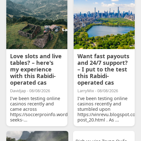
Love slots and live
Want fast payouts
tables? – here's
and 24/7 support?
my experience
– I put to the test
with this Rabidi-
this Rabidi-
operated cas
operated cas
Davidjap - 08/08/2026
LarryMix - 08/08/2026
I've been testing online
I've been testing online
casinos recently and
casinos recently and
came across
stumbled upon
https://soccerproinfo.wordpress.com/2026/07/11/courtois-
https://vinrevu.blogspot.com
seeks-...
post_20.html . As ...