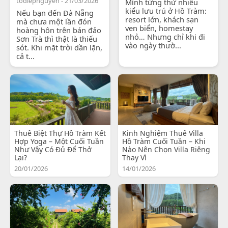
todiepnguyen - 21/03/2026
Mình từng thử nhiều
kiểu lưu trú ở Hồ Tràm:
Nếu bạn đến Đà Nẵng
resort lớn, khách sạn
mà chưa một lần đón
ven biển, homestay
hoàng hôn trên bán đảo
nhỏ… Nhưng chỉ khi đi
Sơn Trà thì thật là thiếu
vào ngày thườ...
sót. Khi mặt trời dần lặn,
cả t...
Thuê Biệt Thự Hồ Tràm Kết
Kinh Nghiệm Thuê Villa
Hợp Yoga – Một Cuối Tuần
Hồ Tràm Cuối Tuần – Khi
Như Vậy Có Đủ Để Thở
Nào Nên Chọn Villa Riêng
Lại?
Thay Vì
20/01/2026
14/01/2026