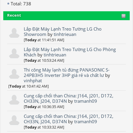
Total: 738
Recent
Lắp Đặt Máy Lạnh Treo Tường LG Cho
Showroom
by
tinhtrieuan
[
Today
at 11:41:51 AM]
Lắp Đặt Máy Lạnh Treo Tường LG Cho Phòng
Khách
by
tinhtrieuan
[
Today
at 10:53:24 AM]
Thi công Máy lạnh tủ đứng PANASONIC S-
24PB3H5 Inverter 3HP giá rẻ và chất lư
by
vinhphat
[
Today
at 10:41:42 AM]
Cung cấp chổi than China: J164, J201, D172,
CH33N, J204, D374N
by
tramanh09
[
Today
at 10:36:35 AM]
Cung cấp chổi than China: J164, J201, D172,
CH33N, J204, D374N
by
tramanh09
[
Today
at 10:33:32 AM]