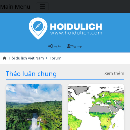
Main Menu
Log in
Sign up
Hội du lịch Việt Nam
Forum
Thảo luận chung
Xem thêm