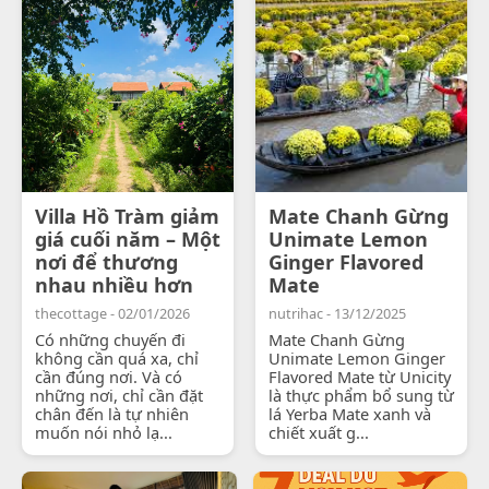
Villa Hồ Tràm giảm
Mate Chanh Gừng
giá cuối năm – Một
Unimate Lemon
nơi để thương
Ginger Flavored
nhau nhiều hơn
Mate
thecottage - 02/01/2026
nutrihac - 13/12/2025
Có những chuyến đi
Mate Chanh Gừng
không cần quá xa, chỉ
Unimate Lemon Ginger
cần đúng nơi. Và có
Flavored Mate từ Unicity
những nơi, chỉ cần đặt
là thực phẩm bổ sung từ
chân đến là tự nhiên
lá Yerba Mate xanh và
muốn nói nhỏ lạ...
chiết xuất g...