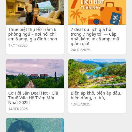
Thuê biệt thự Hồ Tràm 6
7 deal du lịch giá hời
phòng ngủ – nơi hội chị
trong 7 ngày tới — Cập
em &amp; gia đình chọn
nhật kèm link &amp; mã
giảm giá!
17/11/2025
24/10/2025
Cơ Hội Săn Deal Hot - Giá
Biến áp khô, biến áp dầu,
Thuê Villa Hồ Tràm Mới
biến dòng, tụ bù,
Nhất 2025!
12/03/2025
14/03/2025