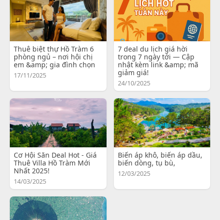
Thuê biệt thự Hồ Tràm 6
7 deal du lịch giá hời
phòng ngủ – nơi hội chị
trong 7 ngày tới — Cập
em &amp; gia đình chọn
nhật kèm link &amp; mã
giảm giá!
17/11/2025
24/10/2025
Cơ Hội Săn Deal Hot - Giá
Biến áp khô, biến áp dầu,
Thuê Villa Hồ Tràm Mới
biến dòng, tụ bù,
Nhất 2025!
12/03/2025
14/03/2025