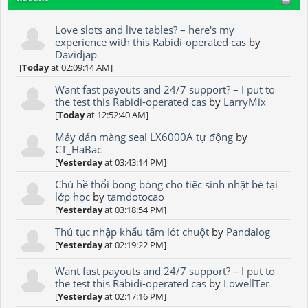
Love slots and live tables? – here's my
experience with this Rabidi-operated cas
by
Davidjap
[
Today
at 02:09:14 AM]
Want fast payouts and 24/7 support? – I put to
the test this Rabidi-operated cas
by
LarryMix
[
Today
at 12:52:40 AM]
Máy dán màng seal LX6000A tự động
by
CT_HaBac
[
Yesterday
at 03:43:14 PM]
Chú hề thổi bong bóng cho tiệc sinh nhật bé tại
lớp học
by
tamdotocao
[
Yesterday
at 03:18:54 PM]
Thủ tục nhập khẩu tấm lót chuột
by
Pandalog
[
Yesterday
at 02:19:22 PM]
Want fast payouts and 24/7 support? – I put to
the test this Rabidi-operated cas
by
LowellTer
[
Yesterday
at 02:17:16 PM]