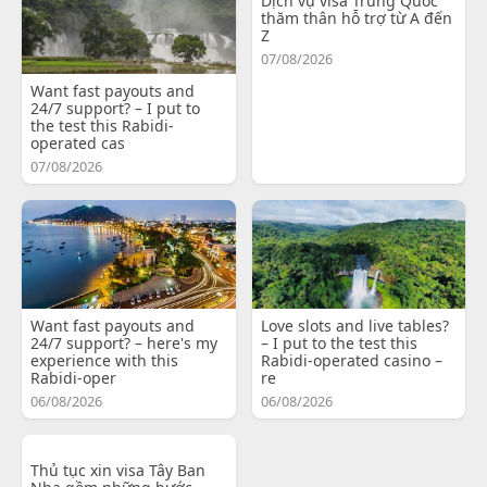
Dịch vụ visa Trung Quốc
thăm thân hỗ trợ từ A đến
Z
07/08/2026
Want fast payouts and
24/7 support? – I put to
the test this Rabidi-
operated cas
07/08/2026
Want fast payouts and
Love slots and live tables?
24/7 support? – here's my
– I put to the test this
experience with this
Rabidi-operated casino –
Rabidi-oper
re
06/08/2026
06/08/2026
Thủ tục xin visa Tây Ban