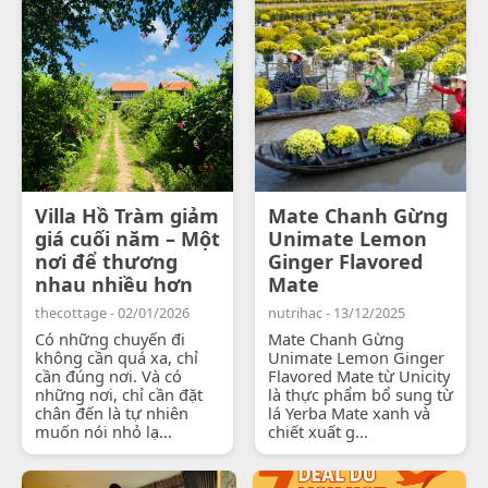
Villa Hồ Tràm giảm
Mate Chanh Gừng
giá cuối năm – Một
Unimate Lemon
nơi để thương
Ginger Flavored
nhau nhiều hơn
Mate
thecottage - 02/01/2026
nutrihac - 13/12/2025
Có những chuyến đi
Mate Chanh Gừng
không cần quá xa, chỉ
Unimate Lemon Ginger
cần đúng nơi. Và có
Flavored Mate từ Unicity
những nơi, chỉ cần đặt
là thực phẩm bổ sung từ
chân đến là tự nhiên
lá Yerba Mate xanh và
muốn nói nhỏ lạ...
chiết xuất g...