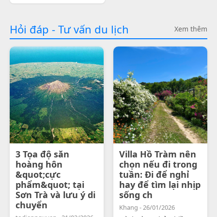
Hỏi đáp - Tư vấn du lịch
Xem thêm
3 Tọa độ săn
Villa Hồ Tràm nên
hoàng hôn
chọn nếu đi trong
&quot;cực
tuần: Đi để nghỉ
phẩm&quot; tại
hay để tìm lại nhịp
Sơn Trà và lưu ý di
sống ch
chuyển
Khang - 26/01/2026