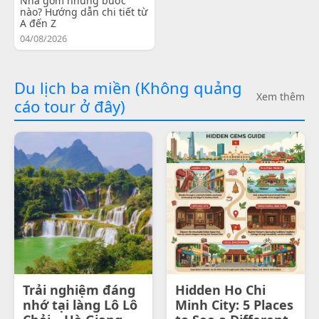
Nha gồm những bước
nào? Hướng dẫn chi tiết từ
A đến Z
04/08/2026
Du lịch ba miền (Không quảng
Xem thêm
cáo tour ở đây)
Trải nghiệm đáng
Hidden Ho Chi
nhớ tại làng Lô Lô
Minh City: 5 Places