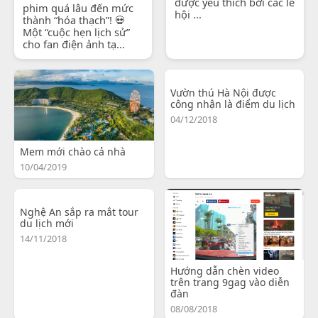
được yêu thích bởi các lễ
phim quá lâu đến mức
hội ...
thành “hóa thạch”! 💀
Một “cuộc hẹn lịch sử”
cho fan điện ảnh tạ...
Vườn thú Hà Nội được
công nhận là điểm du lịch
04/12/2018
Mem mới chào cả nhà
10/04/2019
Nghệ An sắp ra mắt tour
du lịch mới
14/11/2018
Hướng dẫn chèn video
trên trang 9gag vào diễn
đàn
08/08/2018