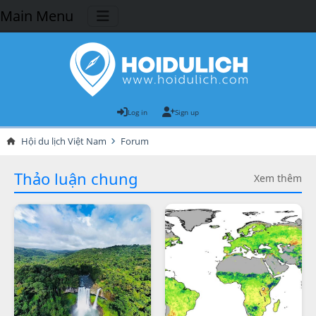
Main Menu
Log in
Sign up
Hội du lịch Việt Nam
Forum
Thảo luận chung
Xem thêm