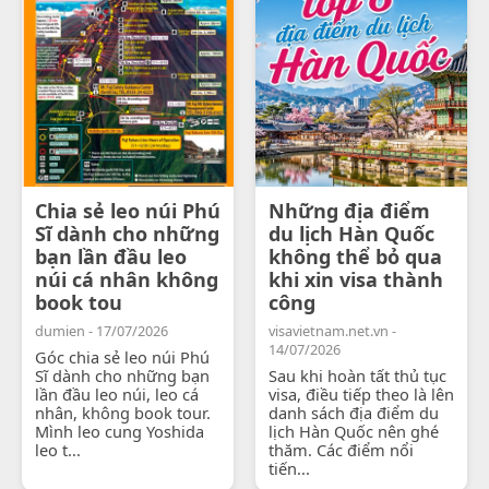
Chia sẻ leo núi Phú
Những địa điểm
Sĩ dành cho những
du lịch Hàn Quốc
bạn lần đầu leo
không thể bỏ qua
núi cá nhân không
khi xin visa thành
book tou
công
dumien - 17/07/2026
visavietnam.net.vn -
14/07/2026
Góc chia sẻ leo núi Phú
Sĩ dành cho những bạn
Sau khi hoàn tất thủ tục
lần đầu leo núi, leo cá
visa, điều tiếp theo là lên
nhân, không book tour.
danh sách địa điểm du
Mình leo cung Yoshida
lịch Hàn Quốc nên ghé
leo t...
thăm. Các điểm nổi
tiến...