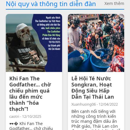
Nội quy và thông tin diễn đàn
Xem thêm
Khi Fan The
Lễ Hội Té Nước
Godfather… chờ
Songkran, Hoạt
chiếu phim quá
Động Siêu Hấp
lâu đến mức
Dẫn Tại Thái Lan
thành “hóa
Xuanhuong06 - 12/04/2022
thạch”!
Bên cạnh nổi tiếng với
những công trình kiến
caotri - 12/10/2025
trúc mang đậm dấu ấn
🕶� Khi Fan The
Phật giáo, Thái Lan còn
Godfather… chờ chiếu