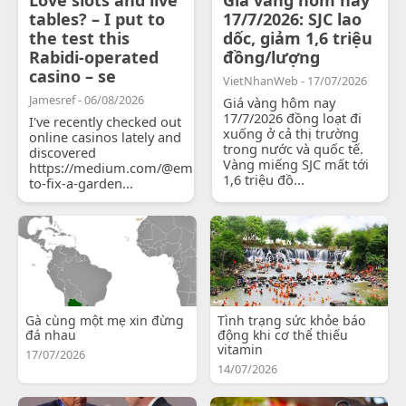
tables? – I put to
17/7/2026: SJC lao
the test this
dốc, giảm 1,6 triệu
Rabidi-operated
đồng/lượng
casino – se
VietNhanWeb - 17/07/2026
Jamesref - 06/08/2026
Giá vàng hôm nay
17/7/2026 đồng loạt đi
I've recently checked out
xuống ở cả thị trường
online casinos lately and
trong nước và quốc tế.
discovered
Vàng miếng SJC mất tới
https://medium.com/@emilyjohnsonready/how-
1,6 triệu đồ...
to-fix-a-garden...
Gà cùng một mẹ xin đừng
Tình trạng sức khỏe báo
đá nhau
động khi cơ thể thiếu
vitamin
17/07/2026
14/07/2026