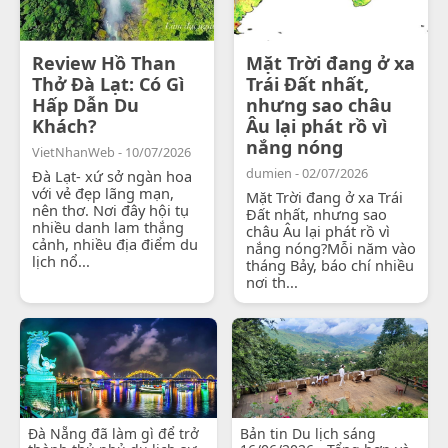
Review Hồ Than
Mặt Trời đang ở xa
Thở Đà Lạt: Có Gì
Trái Đất nhất,
Hấp Dẫn Du
nhưng sao châu
Khách?
Âu lại phát rồ vì
nắng nóng
VietNhanWeb - 10/07/2026
dumien - 02/07/2026
Đà Lạt- xứ sở ngàn hoa
với vẻ đẹp lãng mạn,
Mặt Trời đang ở xa Trái
nên thơ. Nơi đây hội tụ
Đất nhất, nhưng sao
nhiều danh lam thắng
châu Âu lại phát rồ vì
cảnh, nhiều địa điểm du
nắng nóng?Mỗi năm vào
lịch nổ...
tháng Bảy, báo chí nhiều
nơi th...
Đà Nẵng đã làm gì để trở
Bản tin Du lịch sáng