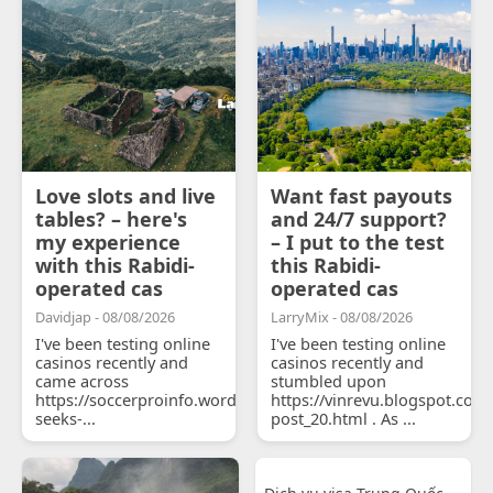
Love slots and live
Want fast payouts
tables? – here's
and 24/7 support?
my experience
– I put to the test
with this Rabidi-
this Rabidi-
operated cas
operated cas
Davidjap - 08/08/2026
LarryMix - 08/08/2026
I've been testing online
I've been testing online
casinos recently and
casinos recently and
came across
stumbled upon
https://soccerproinfo.wordpress.com/2026/07/11/courtois-
https://vinrevu.blogspot.com
seeks-...
post_20.html . As ...