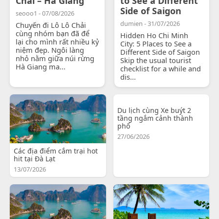
Chải – Hà Giang
to See a Different
Side of Saigon
seooo1 - 07/08/2026
dumien - 31/07/2026
Chuyến đi Lô Lô Chải
cùng nhóm bạn đã để
Hidden Ho Chi Minh
lại cho mình rất nhiều kỷ
City: 5 Places to See a
niệm đẹp. Ngôi làng
Different Side of Saigon
nhỏ nằm giữa núi rừng
Skip the usual tourist
Hà Giang ma...
checklist for a while and
dis...
Du lịch cùng Xe buýt 2
tầng ngắm cảnh thành
phố
27/06/2026
Các địa điểm cắm trại hot
hit tại Đà Lạt
13/07/2026