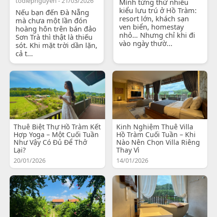
todiepnguyen - 21/03/2026
Mình từng thử nhiều
kiểu lưu trú ở Hồ Tràm:
Nếu bạn đến Đà Nẵng
resort lớn, khách sạn
mà chưa một lần đón
ven biển, homestay
hoàng hôn trên bán đảo
nhỏ… Nhưng chỉ khi đi
Sơn Trà thì thật là thiếu
vào ngày thườ...
sót. Khi mặt trời dần lặn,
cả t...
Thuê Biệt Thự Hồ Tràm Kết
Kinh Nghiệm Thuê Villa
Hợp Yoga – Một Cuối Tuần
Hồ Tràm Cuối Tuần – Khi
Như Vậy Có Đủ Để Thở
Nào Nên Chọn Villa Riêng
Lại?
Thay Vì
20/01/2026
14/01/2026