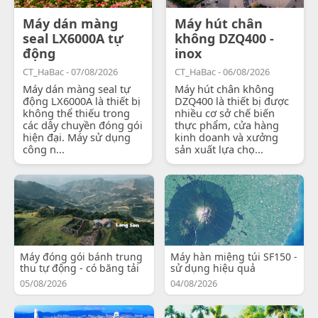
Máy dán màng
Máy hút chân
seal LX6000A tự
không DZQ400 -
động
inox
CT_HaBac - 07/08/2026
CT_HaBac - 06/08/2026
Máy dán màng seal tự
Máy hút chân không
động LX6000A là thiết bị
DZQ400 là thiết bị được
không thể thiếu trong
nhiều cơ sở chế biến
các dây chuyền đóng gói
thực phẩm, cửa hàng
hiện đại. Máy sử dụng
kinh doanh và xưởng
công n...
sản xuất lựa chọ...
Máy đóng gói bánh trung
Máy hàn miệng túi SF150 -
thu tự động - có băng tải
sử dụng hiệu quả
05/08/2026
04/08/2026