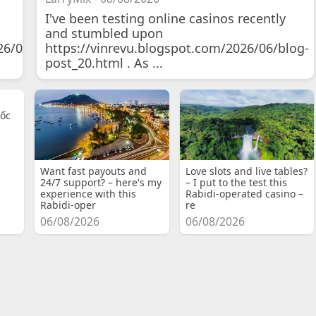
I've been testing online casinos recently
and stumbled upon
26/07/11/courtois-
https://vinrevu.blogspot.com/2026/06/blog-
post_20.html . As ...
uốc
Want fast payouts and
Love slots and live tables?
24/7 support? – here's my
– I put to the test this
experience with this
Rabidi-operated casino –
Rabidi-oper
re
06/08/2026
06/08/2026