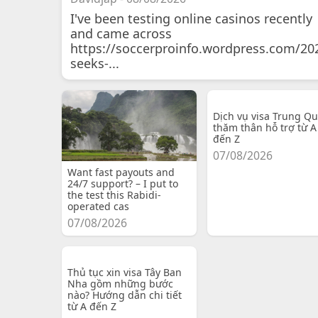
I've been testing online casinos recently
and came across
https://soccerproinfo.wordpress.com/20
seeks-...
Dịch vụ visa Trung Q
thăm thân hỗ trợ từ A
đến Z
07/08/2026
Want fast payouts and
24/7 support? – I put to
the test this Rabidi-
operated cas
07/08/2026
Thủ tục xin visa Tây Ban
Nha gồm những bước
nào? Hướng dẫn chi tiết
từ A đến Z