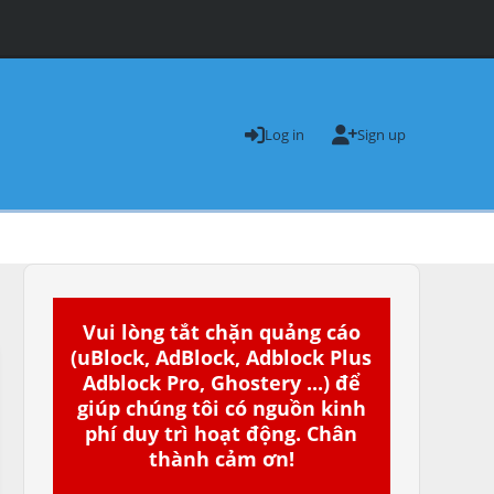
Log in
Sign up
Vui lòng tắt chặn quảng cáo
(uBlock, AdBlock, Adblock Plus
Adblock Pro, Ghostery ...) để
giúp chúng tôi có nguồn kinh
phí duy trì hoạt động. Chân
thành cảm ơn!