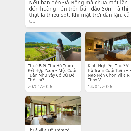
Nếu bạn đến Đà Nẵng mà chưa một lần
đón hoàng hôn trên bán đảo Sơn Trà thì
thật là thiếu sót. Khi mặt trời dần lặn, cả
t...
Thuê Biệt Thự Hồ Tràm
Kinh Nghiệm Thuê Vil
Kết Hợp Yoga – Một Cuối
Hồ Tràm Cuối Tuần – 
Tuần Như Vậy Có Đủ Để
Nào Nên Chọn Villa R
Thở Lại?
Thay Vì
20/01/2026
14/01/2026
Thuê villa Hồ Tràm tổ