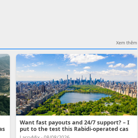
Xem thêm
Want fast payouts and 24/7 support? – I
as
put to the test this Rabidi-operated cas
LarryMix - 08/08/2026