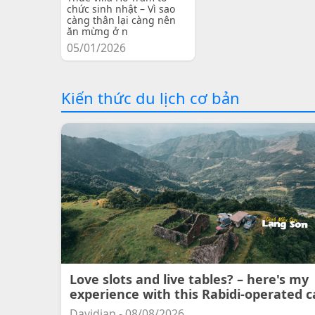
chức sinh nhật – Vì sao
càng thân lại càng nên
ăn mừng ở n
05/01/2026
Kiến thức du lịch cơ bản
Love slots and live tables? – here's my
experience with this Rabidi-operated c
Davidjap - 08/08/2026