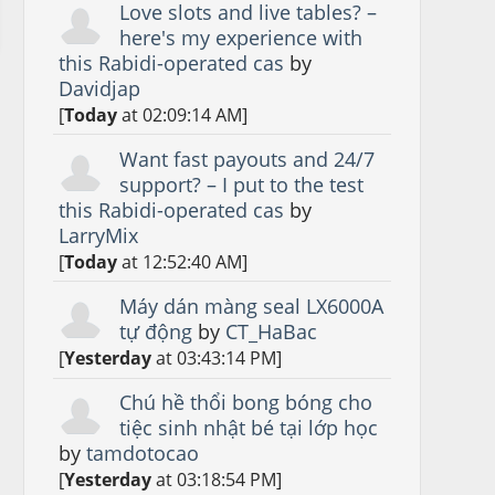
Love slots and live tables? –
here's my experience with
this Rabidi-operated cas
by
Davidjap
[
Today
at 02:09:14 AM]
Want fast payouts and 24/7
support? – I put to the test
this Rabidi-operated cas
by
LarryMix
[
Today
at 12:52:40 AM]
Máy dán màng seal LX6000A
tự động
by
CT_HaBac
[
Yesterday
at 03:43:14 PM]
Chú hề thổi bong bóng cho
tiệc sinh nhật bé tại lớp học
by
tamdotocao
[
Yesterday
at 03:18:54 PM]