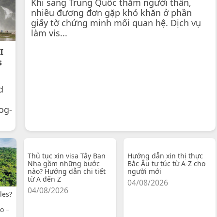
Khi sang Trung Quốc thăm người thân,
nhiều đương đơn gặp khó khăn ở phần
giấy tờ chứng minh mối quan hệ. Dịch vụ
làm vis...
I
s
d
og-
Thủ tục xin visa Tây Ban
Hướng dẫn xin thị thực
Nha gồm những bước
Bắc Âu tự túc từ A-Z cho
nào? Hướng dẫn chi tiết
người mới
từ A đến Z
04/08/2026
04/08/2026
les?
o –