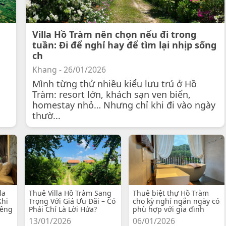
Villa Hồ Tràm nên chọn nếu đi trong
tuần: Đi để nghỉ hay để tìm lại nhịp sống
ch
Khang - 26/01/2026
Mình từng thử nhiều kiểu lưu trú ở Hồ
Tràm: resort lớn, khách sạn ven biển,
homestay nhỏ… Nhưng chỉ khi đi vào ngày
thườ...
la
Thuê Villa Hồ Tràm Sang
Thuê biệt thự Hồ Tràm
Khi
Trọng Với Giá Ưu Đãi – Có
cho kỳ nghỉ ngắn ngày có
iêng
Phải Chỉ Là Lời Hứa?
phù hợp với gia đình
13/01/2026
06/01/2026