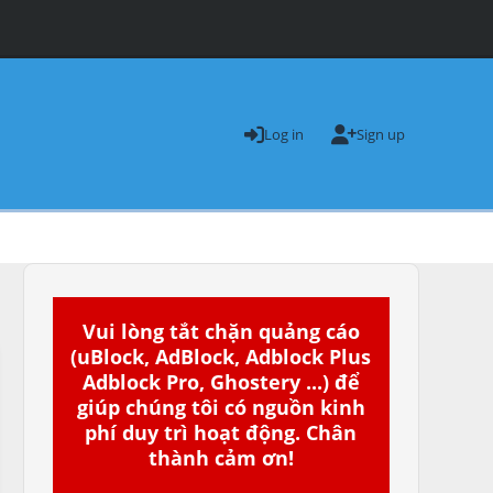
Log in
Sign up
Vui lòng tắt chặn quảng cáo
(uBlock, AdBlock, Adblock Plus
Adblock Pro, Ghostery ...) để
giúp chúng tôi có nguồn kinh
phí duy trì hoạt động. Chân
thành cảm ơn!