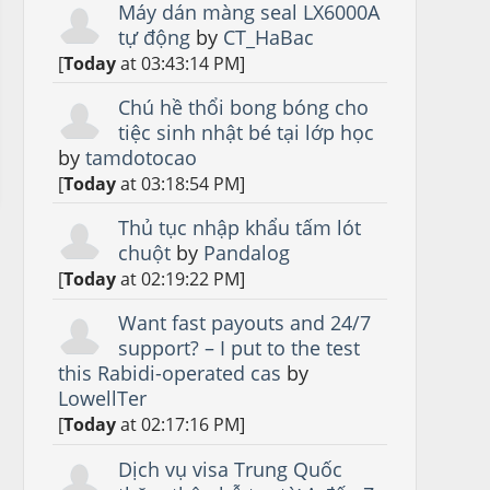
Máy dán màng seal LX6000A
tự động
by
CT_HaBac
[
Today
at 03:43:14 PM]
Chú hề thổi bong bóng cho
tiệc sinh nhật bé tại lớp học
by
tamdotocao
[
Today
at 03:18:54 PM]
Thủ tục nhập khẩu tấm lót
chuột
by
Pandalog
[
Today
at 02:19:22 PM]
Want fast payouts and 24/7
support? – I put to the test
this Rabidi-operated cas
by
LowellTer
[
Today
at 02:17:16 PM]
Dịch vụ visa Trung Quốc