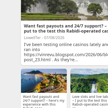
Want fast payouts and 24/7 support? – 
put to the test this Rabidi-operated ca
LowellTer - 07/08/2026
I've been testing online casinos lately an
ran into
https://vinrevu.blogspot.com/2026/06/bl
post_23.html . As they're...
Want fast payouts and
Love slots and live tab
24/7 support? – here's my
– I put to the test this
experience with this
Rabidi-operated casin