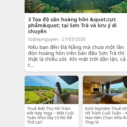
3 Tọa độ săn hoàng hôn &quot;cực
phẩm&quot; tại Sơn Trà và lưu ý di
chuyển
todiepnguyen - 21/03/2026
Nếu bạn đến Đà Nẵng mà chưa một lần
đón hoàng hôn trên bán đảo Sơn Trà thì
thật là thiếu sót. Khi mặt trời dần lặn, cả
t...
Thuê Biệt Thự Hồ Tràm
Kinh Nghiệm Thuê Vil
Kết Hợp Yoga – Một Cuối
Hồ Tràm Cuối Tuần – 
Tuần Như Vậy Có Đủ Để
Nào Nên Chọn Villa R
Thở Lại?
Thay Vì