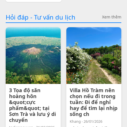
Hỏi đáp - Tư vấn du lịch
Xem thêm
3 Tọa độ săn
Villa Hồ Tràm nên
hoàng hôn
chọn nếu đi trong
&quot;cực
tuần: Đi để nghỉ
phẩm&quot; tại
hay để tìm lại nhịp
Sơn Trà và lưu ý di
sống ch
chuyển
Khang - 26/01/2026