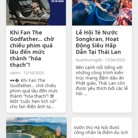
Khi Fan The
Lễ Hội Té Nước
Godfather… chờ
Songkran, Hoạt
chiếu phim quá
Động Siêu Hấp
lâu đến mức
Dẫn Tại Thái Lan
thành “hóa
Xuanhuong06 - 12/04/2022
thạch”!
Bên cạnh nổi tiếng với
những công trình kiến
caotri - 12/10/2025
trúc mang đậm dấu ấn
🕶� Khi Fan The
Phật giáo, Thái Lan còn
Godfather… chờ chiếu
được yêu thích bởi các lễ
phim quá lâu đến mức
hội ...
thành “hóa thạch”! 💀
Một “cuộc hẹn lịch sử”
cho fan điện ảnh tạ...
Vườn thú Hà Nội được
công nhận là điểm du lịch