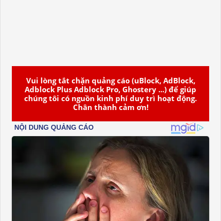
Vui lòng tắt chặn quảng cáo (uBlock, AdBlock,
Adblock Plus Adblock Pro, Ghostery ...) để giúp
chúng tôi có nguồn kinh phí duy trì hoạt động.
Chân thành cảm ơn!