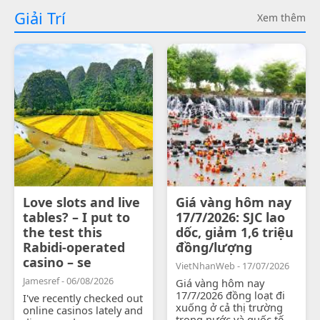
Giải Trí
Xem thêm
Love slots and live
Giá vàng hôm nay
tables? – I put to
17/7/2026: SJC lao
the test this
dốc, giảm 1,6 triệu
Rabidi-operated
đồng/lượng
casino – se
VietNhanWeb - 17/07/2026
Jamesref - 06/08/2026
Giá vàng hôm nay
17/7/2026 đồng loạt đi
I've recently checked out
xuống ở cả thị trường
online casinos lately and
trong nước và quốc tế.