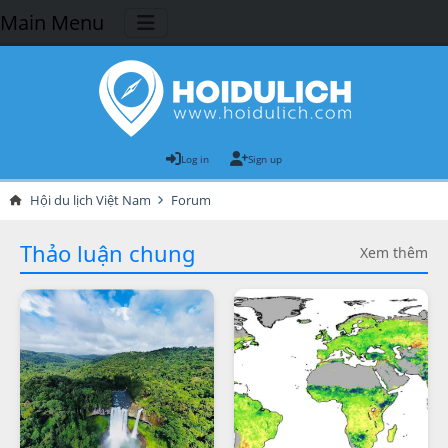
Main Menu
Log in
Sign up
Hội du lịch Việt Nam
Forum
Thảo luận chung
Xem thêm