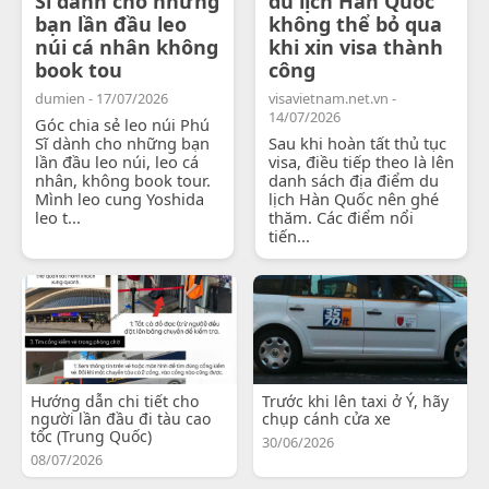
Sĩ dành cho những
du lịch Hàn Quốc
bạn lần đầu leo
không thể bỏ qua
núi cá nhân không
khi xin visa thành
book tou
công
dumien - 17/07/2026
visavietnam.net.vn -
14/07/2026
Góc chia sẻ leo núi Phú
Sĩ dành cho những bạn
Sau khi hoàn tất thủ tục
lần đầu leo núi, leo cá
visa, điều tiếp theo là lên
nhân, không book tour.
danh sách địa điểm du
Mình leo cung Yoshida
lịch Hàn Quốc nên ghé
leo t...
thăm. Các điểm nổi
tiến...
Hướng dẫn chi tiết cho
Trước khi lên taxi ở Ý, hãy
người lần đầu đi tàu cao
chụp cánh cửa xe
tốc (Trung Quốc)
30/06/2026
08/07/2026