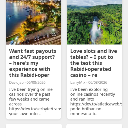
Want fast payouts
Love slots and live
and 24/7 support?
tables? – I put to
– here's my
the test this
experience with
Rabidi-operated
this Rabidi-oper
casino – re
Davidjap - 06/08/2026
LarryMix - 06/08/2026
I've been trying online
I've been exploring
casinos over the past
online casinos recently
few weeks and came
and ran into
across
https://dev.to/atleticaweb/sh
https://dev.to/serbyte/transform-
pode-brilhar-no-
your-lawn-into-...
minnesota-b...