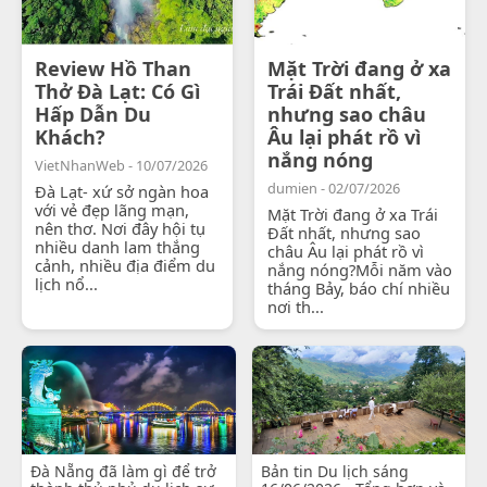
Review Hồ Than
Mặt Trời đang ở xa
Thở Đà Lạt: Có Gì
Trái Đất nhất,
Hấp Dẫn Du
nhưng sao châu
Khách?
Âu lại phát rồ vì
nắng nóng
VietNhanWeb - 10/07/2026
dumien - 02/07/2026
Đà Lạt- xứ sở ngàn hoa
với vẻ đẹp lãng mạn,
Mặt Trời đang ở xa Trái
nên thơ. Nơi đây hội tụ
Đất nhất, nhưng sao
nhiều danh lam thắng
châu Âu lại phát rồ vì
cảnh, nhiều địa điểm du
nắng nóng?Mỗi năm vào
lịch nổ...
tháng Bảy, báo chí nhiều
nơi th...
Đà Nẵng đã làm gì để trở
Bản tin Du lịch sáng