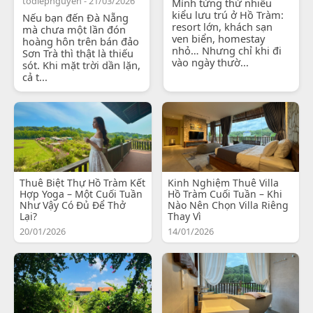
todiepnguyen - 21/03/2026
Mình từng thử nhiều
kiểu lưu trú ở Hồ Tràm:
Nếu bạn đến Đà Nẵng
resort lớn, khách sạn
mà chưa một lần đón
ven biển, homestay
hoàng hôn trên bán đảo
nhỏ… Nhưng chỉ khi đi
Sơn Trà thì thật là thiếu
vào ngày thườ...
sót. Khi mặt trời dần lặn,
cả t...
Thuê Biệt Thự Hồ Tràm Kết
Kinh Nghiệm Thuê Villa
Hợp Yoga – Một Cuối Tuần
Hồ Tràm Cuối Tuần – Khi
Như Vậy Có Đủ Để Thở
Nào Nên Chọn Villa Riêng
Lại?
Thay Vì
20/01/2026
14/01/2026