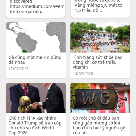
discovered
Vàng miếng SJC mất tới
https://medium.com/@emilyjohnsonready/how-
1,6 triệu đồ...
to-fix-a-garden...
Gà cùng một mẹ xin đừng
Tình trạng sức khỏe báo
đá nhau
động khi cơ thể thiếu
vitamin
17/07/2026
14/07/2026
Chủ tịch FIFA xác nhận:
Có một chữ đi đâu bạn
Donald Trump sẽ trao cúp
cũng gặp nhưng có khi
cho nhà vô địch World
bạn chưa biết ý nguồn gốc
Cup 2026
của nó