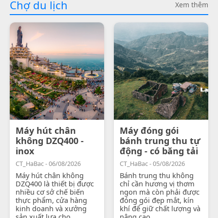
Chợ du lịch
Xem thêm
Máy hút chân
Máy đóng gói
không DZQ400 -
bánh trung thu tự
inox
động - có băng tải
CT_HaBac - 06/08/2026
CT_HaBac - 05/08/2026
Máy hút chân không
Bánh trung thu không
DZQ400 là thiết bị được
chỉ cần hương vị thơm
nhiều cơ sở chế biến
ngon mà còn phải được
thực phẩm, cửa hàng
đóng gói đẹp mắt, kín
kinh doanh và xưởng
khí để giữ chất lượng và
sản xuất lựa chọ...
nâng cao...