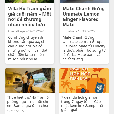
Villa Hồ Tràm giảm
Mate Chanh Gừng
giá cuối năm – Một
Unimate Lemon
nơi để thương
Ginger Flavored
nhau nhiều hơn
Mate
thecottage - 02/01/2026
nutrihac - 13/12/2025
Có những chuyến đi
Mate Chanh Gừng
không cần quá xa, chỉ
Unimate Lemon Ginger
cần đúng nơi. Và có
Flavored Mate từ Unicity
những nơi, chỉ cần đặt
là thực phẩm bổ sung từ
chân đến là tự nhiên
lá Yerba Mate xanh và
muốn nói nhỏ lạ...
chiết xuất g...
Thuê biệt thự Hồ Tràm 6
7 deal du lịch giá hời
phòng ngủ – nơi hội chị
trong 7 ngày tới — Cập
em &amp; gia đình chọn
nhật kèm link &amp; mã
giảm giá!
17/11/2025