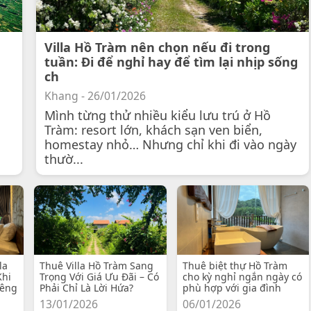
Villa Hồ Tràm nên chọn nếu đi trong
tuần: Đi để nghỉ hay để tìm lại nhịp sống
ch
Khang - 26/01/2026
Mình từng thử nhiều kiểu lưu trú ở Hồ
Tràm: resort lớn, khách sạn ven biển,
homestay nhỏ… Nhưng chỉ khi đi vào ngày
thườ...
la
Thuê Villa Hồ Tràm Sang
Thuê biệt thự Hồ Tràm
Khi
Trọng Với Giá Ưu Đãi – Có
cho kỳ nghỉ ngắn ngày có
iêng
Phải Chỉ Là Lời Hứa?
phù hợp với gia đình
13/01/2026
06/01/2026