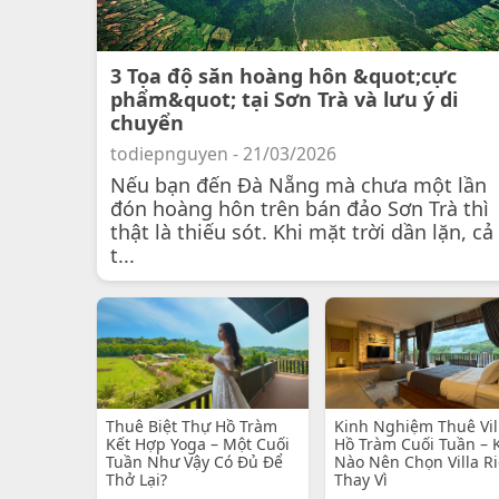
3 Tọa độ săn hoàng hôn &quot;cực
phẩm&quot; tại Sơn Trà và lưu ý di
chuyển
todiepnguyen - 21/03/2026
Nếu bạn đến Đà Nẵng mà chưa một lần
đón hoàng hôn trên bán đảo Sơn Trà thì
thật là thiếu sót. Khi mặt trời dần lặn, cả
t...
Thuê Biệt Thự Hồ Tràm
Kinh Nghiệm Thuê Vil
Kết Hợp Yoga – Một Cuối
Hồ Tràm Cuối Tuần – 
Tuần Như Vậy Có Đủ Để
Nào Nên Chọn Villa R
Thở Lại?
Thay Vì