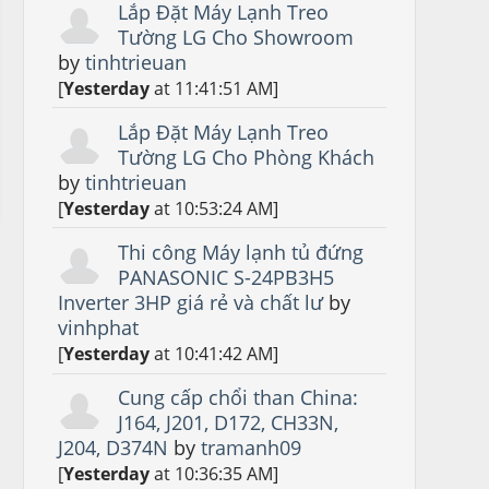
Lắp Đặt Máy Lạnh Treo
Tường LG Cho Showroom
by
tinhtrieuan
[
Yesterday
at 11:41:51 AM]
Lắp Đặt Máy Lạnh Treo
Tường LG Cho Phòng Khách
by
tinhtrieuan
[
Yesterday
at 10:53:24 AM]
Thi công Máy lạnh tủ đứng
PANASONIC S-24PB3H5
Inverter 3HP giá rẻ và chất lư
by
vinhphat
[
Yesterday
at 10:41:42 AM]
Cung cấp chổi than China:
J164, J201, D172, CH33N,
J204, D374N
by
tramanh09
[
Yesterday
at 10:36:35 AM]