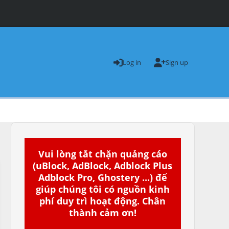
Log in
Sign up
Vui lòng tắt chặn quảng cáo
(uBlock, AdBlock, Adblock Plus
Adblock Pro, Ghostery ...) để
giúp chúng tôi có nguồn kinh
phí duy trì hoạt động. Chân
thành cảm ơn!