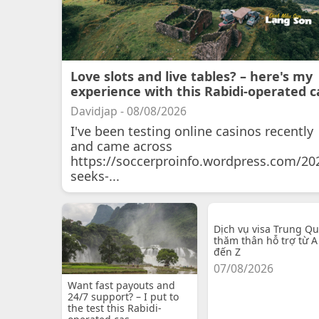
Love slots and live tables? – here's my
experience with this Rabidi-operated c
Davidjap - 08/08/2026
I've been testing online casinos recently
and came across
https://soccerproinfo.wordpress.com/20
seeks-...
Dịch vụ visa Trung Q
thăm thân hỗ trợ từ A
đến Z
07/08/2026
Want fast payouts and
24/7 support? – I put to
the test this Rabidi-