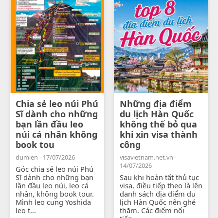
Chia sẻ leo núi Phú
Những địa điểm
Sĩ dành cho những
du lịch Hàn Quốc
bạn lần đầu leo
không thể bỏ qua
núi cá nhân không
khi xin visa thành
book tou
công
dumien - 17/07/2026
visavietnam.net.vn -
14/07/2026
Góc chia sẻ leo núi Phú
Sĩ dành cho những bạn
Sau khi hoàn tất thủ tục
lần đầu leo núi, leo cá
visa, điều tiếp theo là lên
nhân, không book tour.
danh sách địa điểm du
Mình leo cung Yoshida
lịch Hàn Quốc nên ghé
leo t...
thăm. Các điểm nổi