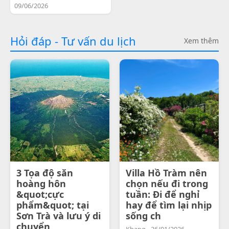
09/06/2026
Hỏi đáp - Tư vấn du lịch
Xem thêm
3 Tọa độ săn
Villa Hồ Tràm nên
hoàng hôn
chọn nếu đi trong
&quot;cực
tuần: Đi để nghỉ
phẩm&quot; tại
hay để tìm lại nhịp
Sơn Trà và lưu ý di
sống ch
chuyển
Khang - 26/01/2026