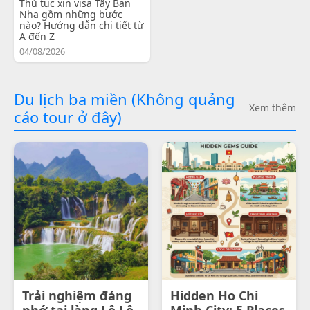
Thủ tục xin visa Tây Ban
Nha gồm những bước
nào? Hướng dẫn chi tiết từ
A đến Z
04/08/2026
Du lịch ba miền (Không quảng
Xem thêm
cáo tour ở đây)
Trải nghiệm đáng
Hidden Ho Chi
nhớ tại làng Lô Lô
Minh City: 5 Places