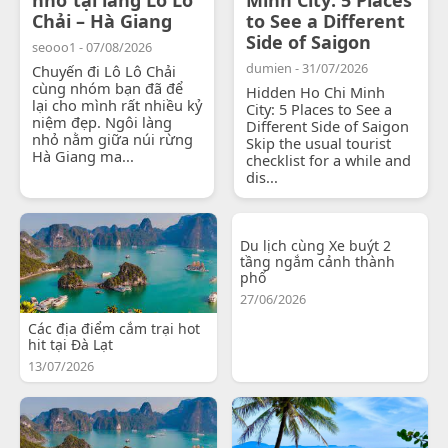
Chải – Hà Giang
to See a Different
Side of Saigon
seooo1 - 07/08/2026
dumien - 31/07/2026
Chuyến đi Lô Lô Chải
cùng nhóm bạn đã để
Hidden Ho Chi Minh
lại cho mình rất nhiều kỷ
City: 5 Places to See a
niệm đẹp. Ngôi làng
Different Side of Saigon
nhỏ nằm giữa núi rừng
Skip the usual tourist
Hà Giang ma...
checklist for a while and
dis...
Du lịch cùng Xe buýt 2
tầng ngắm cảnh thành
phố
27/06/2026
Các địa điểm cắm trại hot
hit tại Đà Lạt
13/07/2026