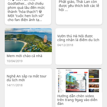
Phật giáo, Thái Lan còn
Godfather… chờ chiếu
được yêu thích bởi các lễ
phim quá lâu đến mức
hội ...
thành “hóa thạch”! 💀
Một “cuộc hẹn lịch sử”
cho fan điện ảnh tạ...
Vườn thú Hà Nội được
công nhận là điểm du lịch
04/12/2018
Mem mới chào cả nhà
10/04/2019
Nghệ An sắp ra mắt tour
du lịch mới
14/11/2018
Hướng dẫn chèn video
trên trang 9gag vào diễn
đàn