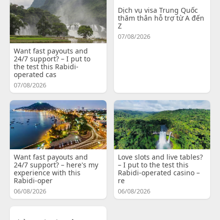
Dịch vụ visa Trung Quốc
thăm thân hỗ trợ từ A đến
Z
07/08/2026
Want fast payouts and
24/7 support? – I put to
the test this Rabidi-
operated cas
07/08/2026
Want fast payouts and
Love slots and live tables?
24/7 support? – here's my
– I put to the test this
experience with this
Rabidi-operated casino –
Rabidi-oper
re
06/08/2026
06/08/2026