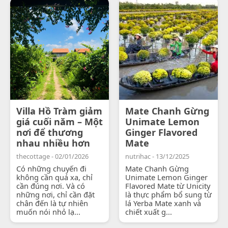
Villa Hồ Tràm giảm
Mate Chanh Gừng
giá cuối năm – Một
Unimate Lemon
nơi để thương
Ginger Flavored
nhau nhiều hơn
Mate
thecottage - 02/01/2026
nutrihac - 13/12/2025
Có những chuyến đi
Mate Chanh Gừng
không cần quá xa, chỉ
Unimate Lemon Ginger
cần đúng nơi. Và có
Flavored Mate từ Unicity
những nơi, chỉ cần đặt
là thực phẩm bổ sung từ
chân đến là tự nhiên
lá Yerba Mate xanh và
muốn nói nhỏ lạ...
chiết xuất g...