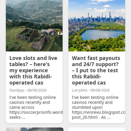
Love slots and live
Want fast payouts
tables? – here's
and 24/7 support?
my experience
– I put to the test
with this Rabidi-
this Rabidi-
operated cas
operated cas
Davidjap - 08/08/2026
LarryMix - 08/08/2026
I've been testing online
I've been testing online
casinos recently and
casinos recently and
came across
stumbled upon
https://soccerproinfo.wordpress.com/2026/07/11/courtois-
https://vinrevu.blogspot.com
seeks-...
post_20.html . As ...