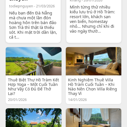
todiepnguyen - 21/03/2026
Mình từng thử nhiều
kiểu lưu trú ở Hồ Tràm:
Nếu bạn đến Đà Nẵng
resort lớn, khách sạn
mà chưa một lần đón
ven biển, homestay
hoàng hôn trên bán đảo
nhỏ… Nhưng chỉ khi đi
Sơn Trà thì thật là thiếu
vào ngày thườ...
sót. Khi mặt trời dần lặn,
cả t...
Thuê Biệt Thự Hồ Tràm Kết
Kinh Nghiệm Thuê Villa
Hợp Yoga – Một Cuối Tuần
Hồ Tràm Cuối Tuần – Khi
Như Vậy Có Đủ Để Thở
Nào Nên Chọn Villa Riêng
Lại?
Thay Vì
20/01/2026
14/01/2026