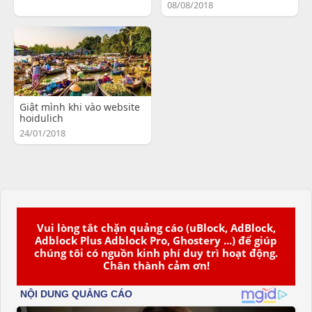
08/08/2018
Giật mình khi vào website
hoidulich
24/01/2018
Vui lòng tắt chặn quảng cáo (uBlock, AdBlock,
Adblock Plus Adblock Pro, Ghostery ...) để giúp
chúng tôi có nguồn kinh phí duy trì hoạt động.
Chân thành cảm ơn!