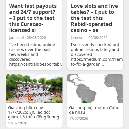
Want fast payouts
Love slots and live
and 24/7 support?
tables? – I put to
– I put to the test
the test this
this Curacao-
Rabidi-operated
licensed si
casino – se
Jamesref - 08/08/2026
Jamesref - 06/08/2026
I've been testing online
I've recently checked out
casinos over the past
online casinos lately and
few weeks and
discovered
discovered
https://medium.com/@emily
https://centraldoesportebr.substack.com/p/cucure...
to-fix-a-garden...
Giá vàng hôm nay
Gà cùng một mẹ xin đừng
17/7/2026: SJC lao dốc,
đá nhau
giảm 1,6 triệu đồng/lượng
17/07/2026
17/07/2026