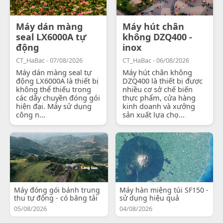
Máy dán màng
Máy hút chân
seal LX6000A tự
không DZQ400 -
động
inox
CT_HaBac - 07/08/2026
CT_HaBac - 06/08/2026
Máy dán màng seal tự
Máy hút chân không
động LX6000A là thiết bị
DZQ400 là thiết bị được
không thể thiếu trong
nhiều cơ sở chế biến
các dây chuyền đóng gói
thực phẩm, cửa hàng
hiện đại. Máy sử dụng
kinh doanh và xưởng
công n...
sản xuất lựa chọ...
Máy đóng gói bánh trung
Máy hàn miệng túi SF150 -
thu tự động - có băng tải
sử dụng hiệu quả
05/08/2026
04/08/2026