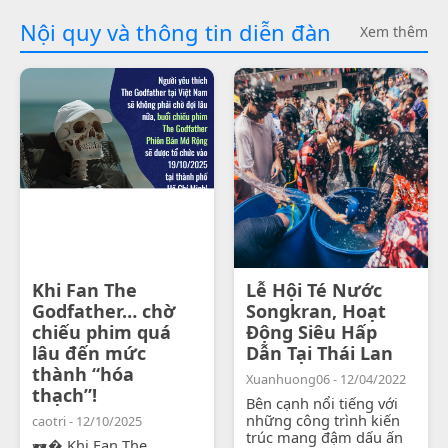
Nội quy và thông tin diễn đàn
Xem thêm
Khi Fan The
Lễ Hội Té Nước
Godfather… chờ
Songkran, Hoạt
chiếu phim quá
Động Siêu Hấp
lâu đến mức
Dẫn Tại Thái Lan
thành “hóa
Xuanhuong06 - 12/04/2022
thạch”!
Bên cạnh nổi tiếng với
những công trình kiến
caotri - 12/10/2025
trúc mang đậm dấu ấn
🕶� Khi Fan The