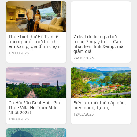
Thuê biệt thự Hồ Tràm 6
7 deal du lịch giá hời
phòng ngủ – nơi hội chị
trong 7 ngày tới — Cập
em &amp; gia đình chọn
nhật kèm link &amp; mã
giảm giá!
17/11/2025
24/10/2025
Cơ Hội Săn Deal Hot - Giá
Biến áp khô, biến áp dầu,
Thuê Villa Hồ Tràm Mới
biến dòng, tụ bù,
Nhất 2025!
12/03/2025
14/03/2025