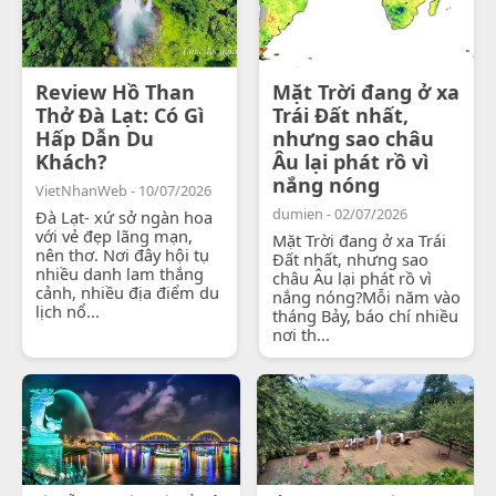
Review Hồ Than
Mặt Trời đang ở xa
Thở Đà Lạt: Có Gì
Trái Đất nhất,
Hấp Dẫn Du
nhưng sao châu
Khách?
Âu lại phát rồ vì
nắng nóng
VietNhanWeb - 10/07/2026
dumien - 02/07/2026
Đà Lạt- xứ sở ngàn hoa
với vẻ đẹp lãng mạn,
Mặt Trời đang ở xa Trái
nên thơ. Nơi đây hội tụ
Đất nhất, nhưng sao
nhiều danh lam thắng
châu Âu lại phát rồ vì
cảnh, nhiều địa điểm du
nắng nóng?Mỗi năm vào
lịch nổ...
tháng Bảy, báo chí nhiều
nơi th...