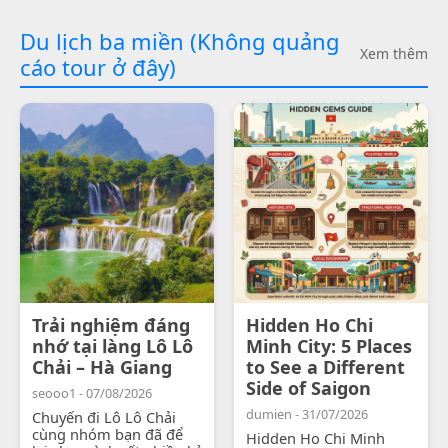
Du lịch ba miền (Không quảng
Xem thêm
cáo tour ở đây)
Trải nghiệm đáng
Hidden Ho Chi
nhớ tại làng Lô Lô
Minh City: 5 Places
Chải – Hà Giang
to See a Different
Side of Saigon
seooo1 - 07/08/2026
dumien - 31/07/2026
Chuyến đi Lô Lô Chải
cùng nhóm bạn đã để
Hidden Ho Chi Minh