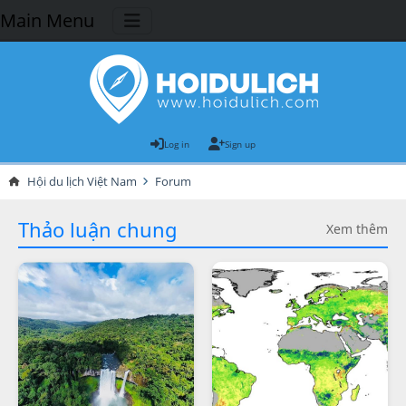
Main Menu
Log in
Sign up
Hội du lịch Việt Nam
Forum
Thảo luận chung
Xem thêm