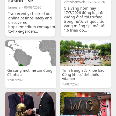
casino – se
VietNhanWeb - 17/07/2026
Jamesref - 06/08/2026
Giá vàng hôm nay
17/7/2026 đồng loạt đi
I've recently checked out
xuống ở cả thị trường
online casinos lately and
trong nước và quốc tế.
discovered
Vàng miếng SJC mất tới
https://medium.com/@emilyjohnsonready/how-
1,6 triệu đồ...
to-fix-a-garden...
Gà cùng một mẹ xin đừng
Tình trạng sức khỏe báo
đá nhau
động khi cơ thể thiếu
vitamin
17/07/2026
14/07/2026