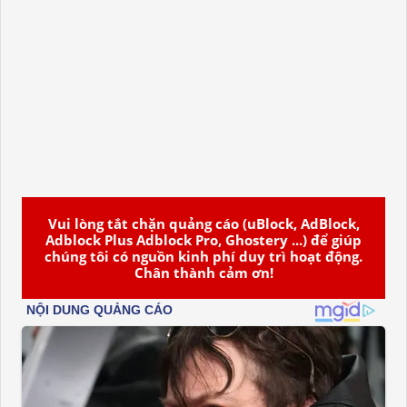
Vui lòng tắt chặn quảng cáo (uBlock, AdBlock,
Adblock Plus Adblock Pro, Ghostery ...) để giúp
chúng tôi có nguồn kinh phí duy trì hoạt động.
Chân thành cảm ơn!