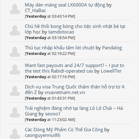
Máy dán màng seal LX6000A tự động
by
CT_HaBac
[
Yesterday
at 03:43:14 PM]
Chú hề thổi bong bóng cho tiệc sinh nhật bé tại
lớp học
by
tamdotocao
[
Yesterday
at 03:18:54 PM]
Thủ tục nhập khẩu tấm lót chuột
by
Pandalog
[
Yesterday
at 02:19:22 PM]
Want fast payouts and 24/7 support? – I put to
the test this Rabidi-operated cas
by
LowellTer
[
Yesterday
at 02:17:16 PM]
Dịch vụ visa Trung Quốc thăm thân hỗ trợ từ A
đến Z
by
visavietnam.net.vn
[
Yesterday
at 01:43:31 PM]
Trải nghiệm đáng nhớ tại làng Lô Lô Chải – Hà
Giang
by
seooo1
[
Yesterday
at 11:23:02 AM]
Các Dòng Mỹ Phẩm Có Thể Gia Công
by
caonguyennui86