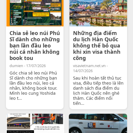
Chia sẻ leo núi Phú
Những địa điểm
Sĩ dành cho những
du lịch Hàn Quốc
bạn lần đầu leo
không thể bỏ qua
núi cá nhân không
khi xin visa thành
book tou
công
dumien - 17/07/2026
visavietnam.net.vn -
14/07/2026
Góc chia sẻ leo núi Phú
Sĩ dành cho những bạn
Sau khi hoàn tất thủ tục
lần đầu leo núi, leo cá
visa, điều tiếp theo là lên
nhân, không book tour.
danh sách địa điểm du
Mình leo cung Yoshida
lịch Hàn Quốc nên ghé
leo t...
thăm. Các điểm nổi
tiến...