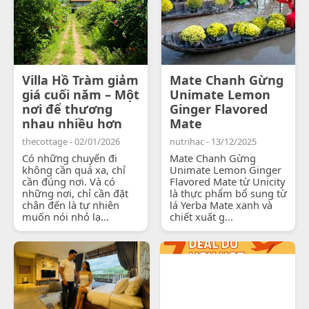
Villa Hồ Tràm giảm
Mate Chanh Gừng
giá cuối năm – Một
Unimate Lemon
nơi để thương
Ginger Flavored
nhau nhiều hơn
Mate
thecottage - 02/01/2026
nutrihac - 13/12/2025
Có những chuyến đi
Mate Chanh Gừng
không cần quá xa, chỉ
Unimate Lemon Ginger
cần đúng nơi. Và có
Flavored Mate từ Unicity
những nơi, chỉ cần đặt
là thực phẩm bổ sung từ
chân đến là tự nhiên
lá Yerba Mate xanh và
muốn nói nhỏ lạ...
chiết xuất g...