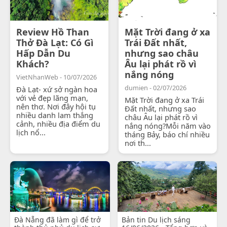
Review Hồ Than
Mặt Trời đang ở xa
Thở Đà Lạt: Có Gì
Trái Đất nhất,
Hấp Dẫn Du
nhưng sao châu
Khách?
Âu lại phát rồ vì
nắng nóng
VietNhanWeb - 10/07/2026
dumien - 02/07/2026
Đà Lạt- xứ sở ngàn hoa
với vẻ đẹp lãng mạn,
Mặt Trời đang ở xa Trái
nên thơ. Nơi đây hội tụ
Đất nhất, nhưng sao
nhiều danh lam thắng
châu Âu lại phát rồ vì
cảnh, nhiều địa điểm du
nắng nóng?Mỗi năm vào
lịch nổ...
tháng Bảy, báo chí nhiều
nơi th...
Đà Nẵng đã làm gì để trở
Bản tin Du lịch sáng