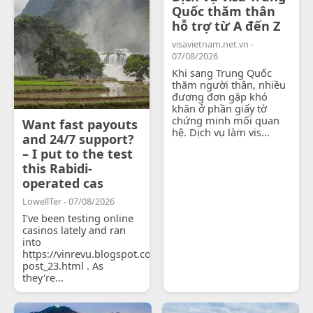
Quốc thăm thân
hỗ trợ từ A đến Z
visavietnam.net.vn -
07/08/2026
Khi sang Trung Quốc
thăm người thân, nhiều
đương đơn gặp khó
khăn ở phần giấy tờ
chứng minh mối quan
Want fast payouts
hệ. Dịch vụ làm vis...
and 24/7 support?
– I put to the test
this Rabidi-
operated cas
LowellTer - 07/08/2026
I've been testing online
casinos lately and ran
into
https://vinrevu.blogspot.com/2026/06/blog-
post_23.html . As
they're...