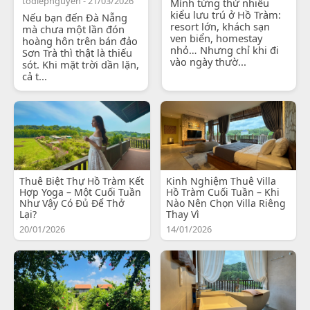
todiepnguyen - 21/03/2026
Mình từng thử nhiều
kiểu lưu trú ở Hồ Tràm:
Nếu bạn đến Đà Nẵng
resort lớn, khách sạn
mà chưa một lần đón
ven biển, homestay
hoàng hôn trên bán đảo
nhỏ… Nhưng chỉ khi đi
Sơn Trà thì thật là thiếu
vào ngày thườ...
sót. Khi mặt trời dần lặn,
cả t...
Thuê Biệt Thự Hồ Tràm Kết
Kinh Nghiệm Thuê Villa
Hợp Yoga – Một Cuối Tuần
Hồ Tràm Cuối Tuần – Khi
Như Vậy Có Đủ Để Thở
Nào Nên Chọn Villa Riêng
Lại?
Thay Vì
20/01/2026
14/01/2026