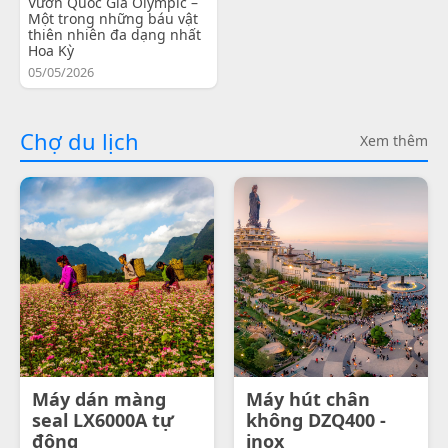
Vườn Quốc Gia Olympic –
Một trong những báu vật
thiên nhiên đa dạng nhất
Hoa Kỳ
05/05/2026
Chợ du lịch
Xem thêm
Máy dán màng
Máy hút chân
seal LX6000A tự
không DZQ400 -
động
inox