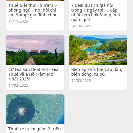
Thuê biệt thự Hồ Tràm 6
7 deal du lịch giá hời
phòng ngủ – nơi hội chị
trong 7 ngày tới — Cập
em &amp; gia đình chọn
nhật kèm link &amp; mã
giảm giá!
17/11/2025
24/10/2025
Cơ Hội Săn Deal Hot - Giá
Biến áp khô, biến áp dầu,
Thuê Villa Hồ Tràm Mới
biến dòng, tụ bù,
Nhất 2025!
12/03/2025
14/03/2025
Thuê xe tự lái giảm 2 triệu