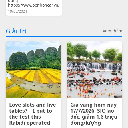
đồng
https://www.bonboncar.vn/
19/08/2024
Giải Trí
Xem thêm
Love slots and live
Giá vàng hôm nay
tables? – I put to
17/7/2026: SJC lao
the test this
dốc, giảm 1,6 triệu
Rabidi-operated
đồng/lượng