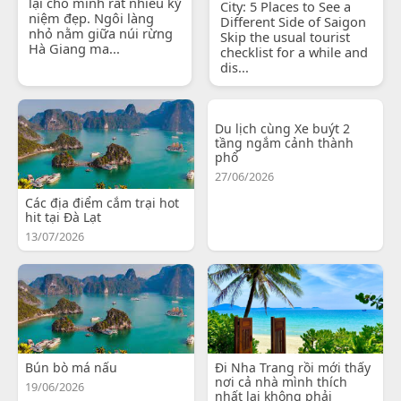
lại cho mình rất nhiều kỷ
City: 5 Places to See a
niệm đẹp. Ngôi làng
Different Side of Saigon
nhỏ nằm giữa núi rừng
Skip the usual tourist
Hà Giang ma...
checklist for a while and
dis...
Du lịch cùng Xe buýt 2
tầng ngắm cảnh thành
phố
27/06/2026
Các địa điểm cắm trại hot
hit tại Đà Lạt
13/07/2026
Bún bò má nấu
Đi Nha Trang rồi mới thấy
nơi cả nhà mình thích
19/06/2026
nhất lại không phải