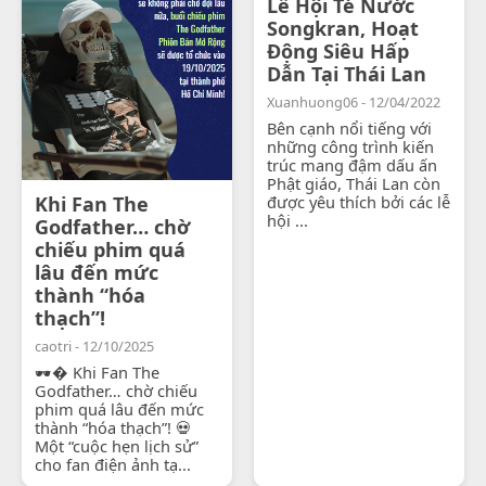
Lễ Hội Té Nước
Songkran, Hoạt
Động Siêu Hấp
Dẫn Tại Thái Lan
Xuanhuong06 - 12/04/2022
Bên cạnh nổi tiếng với
những công trình kiến
trúc mang đậm dấu ấn
Phật giáo, Thái Lan còn
Khi Fan The
được yêu thích bởi các lễ
hội ...
Godfather… chờ
chiếu phim quá
lâu đến mức
thành “hóa
thạch”!
caotri - 12/10/2025
🕶� Khi Fan The
Godfather… chờ chiếu
phim quá lâu đến mức
thành “hóa thạch”! 💀
Một “cuộc hẹn lịch sử”
cho fan điện ảnh tạ...