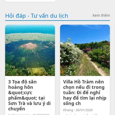
Hỏi đáp - Tư vấn du lịch
Xem thêm
3 Tọa độ săn
Villa Hồ Tràm nên
hoàng hôn
chọn nếu đi trong
&quot;cực
tuần: Đi để nghỉ
phẩm&quot; tại
hay để tìm lại nhịp
Sơn Trà và lưu ý di
sống ch
chuyển
Khang - 26/01/2026