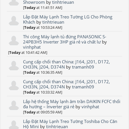
Showroom
by
tinhtrieuan
[
Today
at 11:41:51 AM]
Lắp Đặt Máy Lạnh Treo Tường LG Cho Phòng
Khách
by
tinhtrieuan
[
Today
at 10:53:24 AM]
Thi công Máy lạnh tủ đứng PANASONIC S-
24PB3H5 Inverter 3HP giá rẻ và chất lư
by
vinhphat
[
Today
at 10:41:42 AM]
Cung cấp chổi than China: J164, J201, D172,
CH33N, J204, D374N
by
tramanh09
[
Today
at 10:36:35 AM]
Cung cấp chổi than China: J164, J201, D172,
CH33N, J204, D374N
by
tramanh09
[
Today
at 10:33:32 AM]
Lắp hệ thống Máy lạnh âm trần DAIKIN FCFC thổi
đa hướng – Inverter giá rẻ
by
vinhphat
[
Today
at 09:05:59 AM]
Lắp Đặt Máy Lạnh Treo Tường Toshiba Cho Căn
Hộ Mini
by
tinhtrieuan