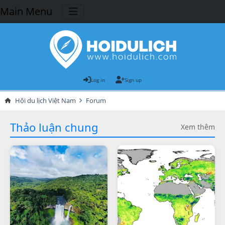
Main Menu
Log in
Sign up
Hội du lịch Việt Nam
Forum
Thảo luận chung
Xem thêm