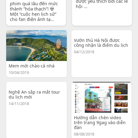
được yêu thích bởi các lễ
phim quá lâu đến mức
hội ...
thành “hóa thạch”! 💀
Một “cuộc hẹn lịch sử”
cho fan điện ảnh tạ...
Vườn thú Hà Nội được
công nhận là điểm du lịch
04/12/2018
Mem mới chào cả nhà
10/04/2019
Nghệ An sắp ra mắt tour
du lịch mới
14/11/2018
Hướng dẫn chèn video
trên trang 9gag vào diễn
đàn
08/08/2018