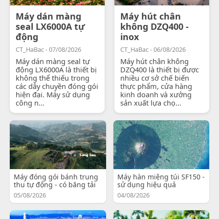
Máy dán màng
Máy hút chân
seal LX6000A tự
không DZQ400 -
động
inox
CT_HaBac - 07/08/2026
CT_HaBac - 06/08/2026
Máy dán màng seal tự
Máy hút chân không
động LX6000A là thiết bị
DZQ400 là thiết bị được
không thể thiếu trong
nhiều cơ sở chế biến
các dây chuyền đóng gói
thực phẩm, cửa hàng
hiện đại. Máy sử dụng
kinh doanh và xưởng
công n...
sản xuất lựa chọ...
Máy đóng gói bánh trung
Máy hàn miệng túi SF150 -
thu tự động - có băng tải
sử dụng hiệu quả
05/08/2026
04/08/2026