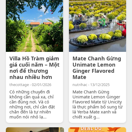
Villa Hồ Tràm giảm
Mate Chanh Gừng
giá cuối năm – Một
Unimate Lemon
nơi để thương
Ginger Flavored
nhau nhiều hơn
Mate
thecottage - 02/01/2026
nutrihac - 13/12/2025
Có những chuyến đi
Mate Chanh Gừng
không cần quá xa, chỉ
Unimate Lemon Ginger
cần đúng nơi. Và có
Flavored Mate từ Unicity
những nơi, chỉ cần đặt
là thực phẩm bổ sung từ
chân đến là tự nhiên
lá Yerba Mate xanh và
muốn nói nhỏ lạ...
chiết xuất g...