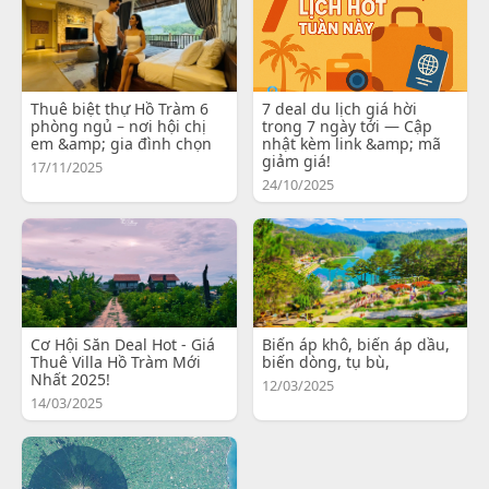
Thuê biệt thự Hồ Tràm 6
7 deal du lịch giá hời
phòng ngủ – nơi hội chị
trong 7 ngày tới — Cập
em &amp; gia đình chọn
nhật kèm link &amp; mã
giảm giá!
17/11/2025
24/10/2025
Cơ Hội Săn Deal Hot - Giá
Biến áp khô, biến áp dầu,
Thuê Villa Hồ Tràm Mới
biến dòng, tụ bù,
Nhất 2025!
12/03/2025
14/03/2025