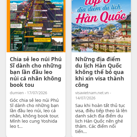
Chia sẻ leo núi Phú
Những địa điểm
Sĩ dành cho những
du lịch Hàn Quốc
bạn lần đầu leo
không thể bỏ qua
núi cá nhân không
khi xin visa thành
book tou
công
dumien - 17/07/2026
visavietnam.net.vn -
14/07/2026
Góc chia sẻ leo núi Phú
Sĩ dành cho những bạn
Sau khi hoàn tất thủ tục
lần đầu leo núi, leo cá
visa, điều tiếp theo là lên
nhân, không book tour.
danh sách địa điểm du
Mình leo cung Yoshida
lịch Hàn Quốc nên ghé
leo t...
thăm. Các điểm nổi
tiến...