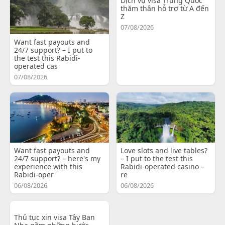
Dịch vụ visa Trung Quốc
thăm thân hỗ trợ từ A đến
Z
07/08/2026
Want fast payouts and
24/7 support? – I put to
the test this Rabidi-
operated cas
07/08/2026
Want fast payouts and
Love slots and live tables?
24/7 support? – here's my
– I put to the test this
experience with this
Rabidi-operated casino –
Rabidi-oper
re
06/08/2026
06/08/2026
Thủ tục xin visa Tây Ban