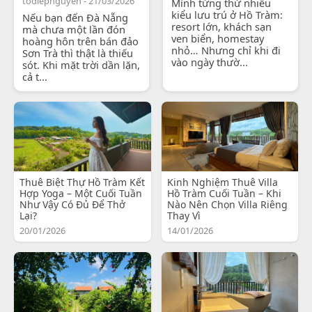
todiepnguyen - 21/03/2026
Mình từng thử nhiều
kiểu lưu trú ở Hồ Tràm:
Nếu bạn đến Đà Nẵng
resort lớn, khách sạn
mà chưa một lần đón
ven biển, homestay
hoàng hôn trên bán đảo
nhỏ… Nhưng chỉ khi đi
Sơn Trà thì thật là thiếu
vào ngày thườ...
sót. Khi mặt trời dần lặn,
cả t...
Thuê Biệt Thự Hồ Tràm Kết
Kinh Nghiệm Thuê Villa
Hợp Yoga – Một Cuối Tuần
Hồ Tràm Cuối Tuần – Khi
Như Vậy Có Đủ Để Thở
Nào Nên Chọn Villa Riêng
Lại?
Thay Vì
20/01/2026
14/01/2026