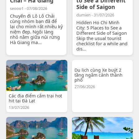
Chải – Hà Giang
to See a Different
Side of Saigon
seooo1 - 07/08/2026
dumien - 31/07/2026
Chuyến đi Lô Lô Chải
cùng nhóm bạn đã để
Hidden Ho Chi Minh
lại cho mình rất nhiều kỷ
City: 5 Places to See a
niệm đẹp. Ngôi làng
Different Side of Saigon
nhỏ nằm giữa núi rừng
Skip the usual tourist
Hà Giang ma...
checklist for a while and
dis...
Du lịch cùng Xe buýt 2
tầng ngắm cảnh thành
phố
27/06/2026
Các địa điểm cắm trại hot
hit tại Đà Lạt
13/07/2026