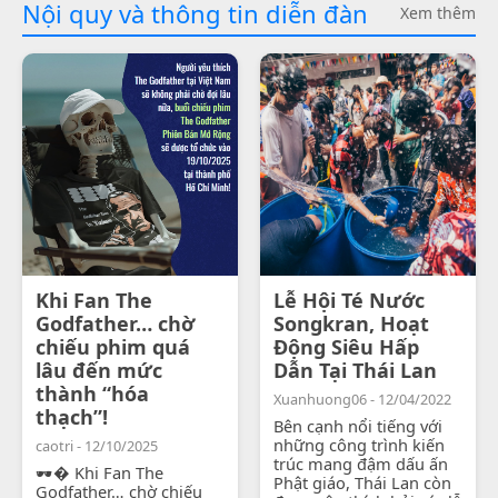
Nội quy và thông tin diễn đàn
Xem thêm
Khi Fan The
Lễ Hội Té Nước
Godfather… chờ
Songkran, Hoạt
chiếu phim quá
Động Siêu Hấp
lâu đến mức
Dẫn Tại Thái Lan
thành “hóa
Xuanhuong06 - 12/04/2022
thạch”!
Bên cạnh nổi tiếng với
những công trình kiến
caotri - 12/10/2025
trúc mang đậm dấu ấn
🕶� Khi Fan The
Phật giáo, Thái Lan còn
Godfather… chờ chiếu