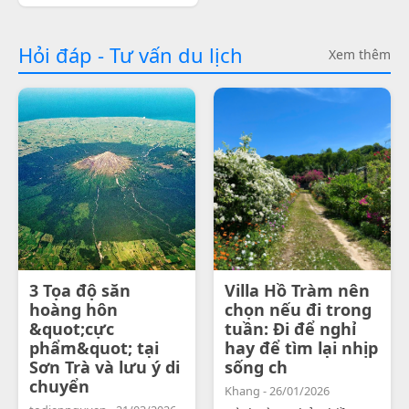
Hỏi đáp - Tư vấn du lịch
Xem thêm
3 Tọa độ săn
Villa Hồ Tràm nên
hoàng hôn
chọn nếu đi trong
&quot;cực
tuần: Đi để nghỉ
phẩm&quot; tại
hay để tìm lại nhịp
Sơn Trà và lưu ý di
sống ch
chuyển
Khang - 26/01/2026