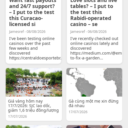
and 24/7 support?
tables? – I put to
– I put to the test
the test this
this Curacao-
Rabidi-operated
licensed si
casino – se
Jamesref - 08/08/2026
Jamesref - 06/08/2026
I've been testing online
I've recently checked out
casinos over the past
online casinos lately and
few weeks and
discovered
discovered
https://medium.com/@emily
https://centraldoesportebr.substack.com/p/cucure...
to-fix-a-garden...
Giá vàng hôm nay
Gà cùng một mẹ xin đừng
17/7/2026: SJC lao dốc,
đá nhau
giảm 1,6 triệu đồng/lượng
17/07/2026
17/07/2026