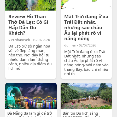
Review Hồ Than
Mặt Trời đang ở xa
Thở Đà Lạt: Có Gì
Trái Đất nhất,
Hấp Dẫn Du
nhưng sao châu
Khách?
Âu lại phát rồ vì
nắng nóng
VietNhanWeb - 10/07/2026
dumien - 02/07/2026
Đà Lạt- xứ sở ngàn hoa
với vẻ đẹp lãng mạn,
Mặt Trời đang ở xa Trái
nên thơ. Nơi đây hội tụ
Đất nhất, nhưng sao
nhiều danh lam thắng
châu Âu lại phát rồ vì
cảnh, nhiều địa điểm du
nắng nóng?Mỗi năm vào
lịch nổ...
tháng Bảy, báo chí nhiều
nơi th...
Đà Nẵng đã làm gì để trở
Bản tin Du lịch sáng