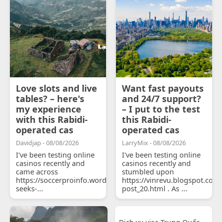
Love slots and live
Want fast payouts
tables? – here's
and 24/7 support?
my experience
– I put to the test
with this Rabidi-
this Rabidi-
operated cas
operated cas
Davidjap - 08/08/2026
LarryMix - 08/08/2026
I've been testing online
I've been testing online
casinos recently and
casinos recently and
came across
stumbled upon
https://soccerproinfo.wordpress.com/2026/07/11/courtois-
https://vinrevu.blogspot.com
seeks-...
post_20.html . As ...