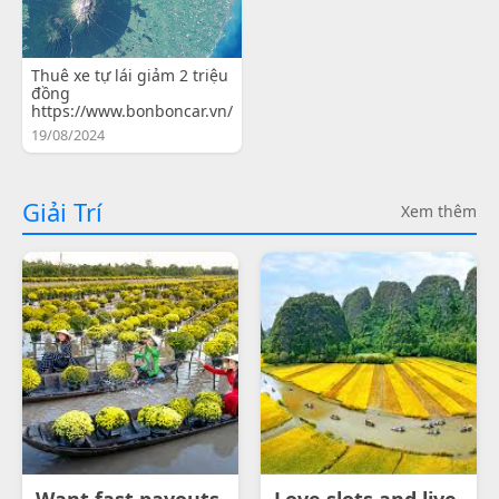
Thuê xe tự lái giảm 2 triệu
đồng
https://www.bonboncar.vn/
19/08/2024
Giải Trí
Xem thêm
Want fast payouts
Love slots and live