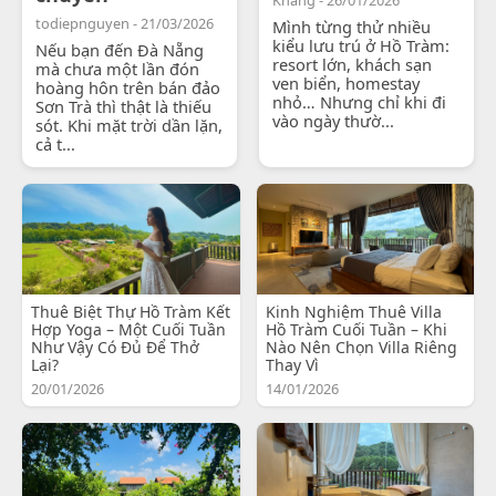
todiepnguyen - 21/03/2026
Mình từng thử nhiều
kiểu lưu trú ở Hồ Tràm:
Nếu bạn đến Đà Nẵng
resort lớn, khách sạn
mà chưa một lần đón
ven biển, homestay
hoàng hôn trên bán đảo
nhỏ… Nhưng chỉ khi đi
Sơn Trà thì thật là thiếu
vào ngày thườ...
sót. Khi mặt trời dần lặn,
cả t...
Thuê Biệt Thự Hồ Tràm Kết
Kinh Nghiệm Thuê Villa
Hợp Yoga – Một Cuối Tuần
Hồ Tràm Cuối Tuần – Khi
Như Vậy Có Đủ Để Thở
Nào Nên Chọn Villa Riêng
Lại?
Thay Vì
20/01/2026
14/01/2026