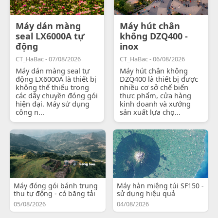
Máy dán màng
Máy hút chân
seal LX6000A tự
không DZQ400 -
động
inox
CT_HaBac - 07/08/2026
CT_HaBac - 06/08/2026
Máy dán màng seal tự
Máy hút chân không
động LX6000A là thiết bị
DZQ400 là thiết bị được
không thể thiếu trong
nhiều cơ sở chế biến
các dây chuyền đóng gói
thực phẩm, cửa hàng
hiện đại. Máy sử dụng
kinh doanh và xưởng
công n...
sản xuất lựa chọ...
Máy đóng gói bánh trung
Máy hàn miệng túi SF150 -
thu tự động - có băng tải
sử dụng hiệu quả
05/08/2026
04/08/2026