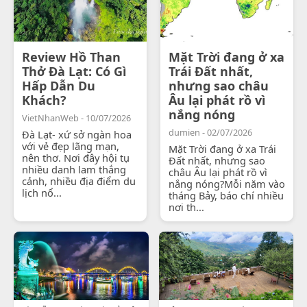
Review Hồ Than
Mặt Trời đang ở xa
Thở Đà Lạt: Có Gì
Trái Đất nhất,
Hấp Dẫn Du
nhưng sao châu
Khách?
Âu lại phát rồ vì
nắng nóng
VietNhanWeb - 10/07/2026
dumien - 02/07/2026
Đà Lạt- xứ sở ngàn hoa
với vẻ đẹp lãng mạn,
Mặt Trời đang ở xa Trái
nên thơ. Nơi đây hội tụ
Đất nhất, nhưng sao
nhiều danh lam thắng
châu Âu lại phát rồ vì
cảnh, nhiều địa điểm du
nắng nóng?Mỗi năm vào
lịch nổ...
tháng Bảy, báo chí nhiều
nơi th...