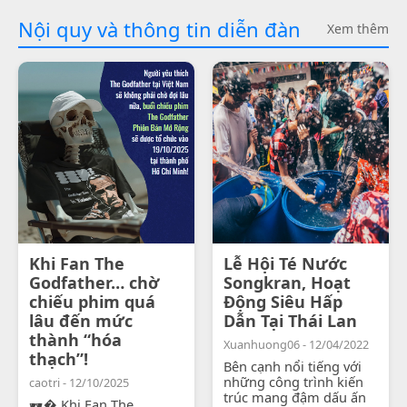
Nội quy và thông tin diễn đàn
Xem thêm
Khi Fan The
Lễ Hội Té Nước
Godfather… chờ
Songkran, Hoạt
chiếu phim quá
Động Siêu Hấp
lâu đến mức
Dẫn Tại Thái Lan
thành “hóa
Xuanhuong06 - 12/04/2022
thạch”!
Bên cạnh nổi tiếng với
những công trình kiến
caotri - 12/10/2025
trúc mang đậm dấu ấn
🕶� Khi Fan The