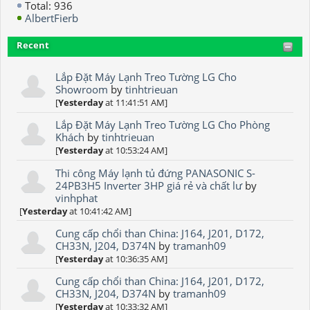
Total: 936
AlbertFierb
Recent
Lắp Đặt Máy Lạnh Treo Tường LG Cho
Showroom
by
tinhtrieuan
[
Yesterday
at 11:41:51 AM]
Lắp Đặt Máy Lạnh Treo Tường LG Cho Phòng
Khách
by
tinhtrieuan
[
Yesterday
at 10:53:24 AM]
Thi công Máy lạnh tủ đứng PANASONIC S-
24PB3H5 Inverter 3HP giá rẻ và chất lư
by
vinhphat
[
Yesterday
at 10:41:42 AM]
Cung cấp chổi than China: J164, J201, D172,
CH33N, J204, D374N
by
tramanh09
[
Yesterday
at 10:36:35 AM]
Cung cấp chổi than China: J164, J201, D172,
CH33N, J204, D374N
by
tramanh09
[
Yesterday
at 10:33:32 AM]