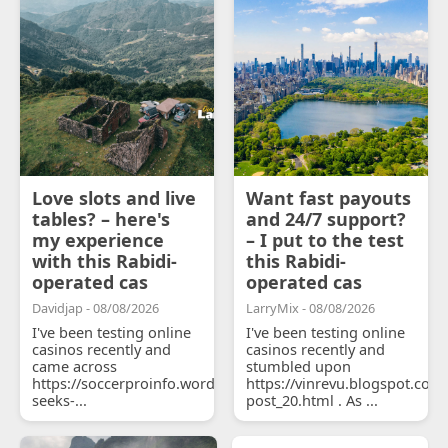
Love slots and live
Want fast payouts
tables? – here's
and 24/7 support?
my experience
– I put to the test
with this Rabidi-
this Rabidi-
operated cas
operated cas
Davidjap - 08/08/2026
LarryMix - 08/08/2026
I've been testing online
I've been testing online
casinos recently and
casinos recently and
came across
stumbled upon
https://soccerproinfo.wordpress.com/2026/07/11/courtois-
https://vinrevu.blogspot.com
seeks-...
post_20.html . As ...