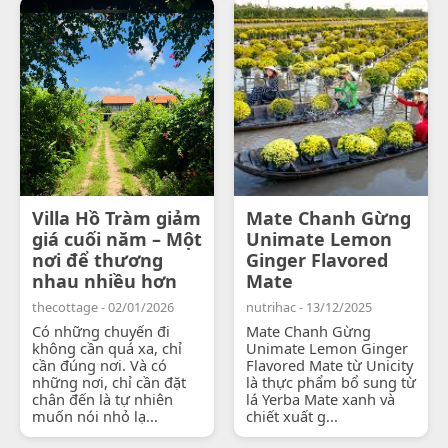
Villa Hồ Tràm giảm
Mate Chanh Gừng
giá cuối năm – Một
Unimate Lemon
nơi để thương
Ginger Flavored
nhau nhiều hơn
Mate
thecottage - 02/01/2026
nutrihac - 13/12/2025
Có những chuyến đi
Mate Chanh Gừng
không cần quá xa, chỉ
Unimate Lemon Ginger
cần đúng nơi. Và có
Flavored Mate từ Unicity
những nơi, chỉ cần đặt
là thực phẩm bổ sung từ
chân đến là tự nhiên
lá Yerba Mate xanh và
muốn nói nhỏ lạ...
chiết xuất g...