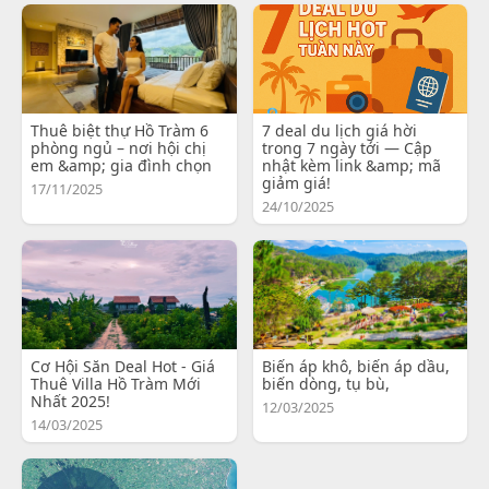
Thuê biệt thự Hồ Tràm 6
7 deal du lịch giá hời
phòng ngủ – nơi hội chị
trong 7 ngày tới — Cập
em &amp; gia đình chọn
nhật kèm link &amp; mã
giảm giá!
17/11/2025
24/10/2025
Cơ Hội Săn Deal Hot - Giá
Biến áp khô, biến áp dầu,
Thuê Villa Hồ Tràm Mới
biến dòng, tụ bù,
Nhất 2025!
12/03/2025
14/03/2025