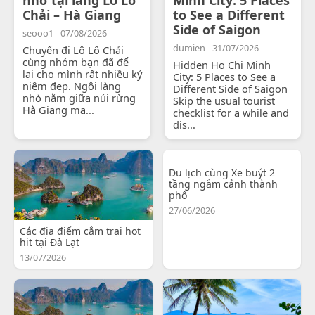
Chải – Hà Giang
to See a Different
Side of Saigon
seooo1 - 07/08/2026
dumien - 31/07/2026
Chuyến đi Lô Lô Chải
cùng nhóm bạn đã để
Hidden Ho Chi Minh
lại cho mình rất nhiều kỷ
City: 5 Places to See a
niệm đẹp. Ngôi làng
Different Side of Saigon
nhỏ nằm giữa núi rừng
Skip the usual tourist
Hà Giang ma...
checklist for a while and
dis...
Du lịch cùng Xe buýt 2
tầng ngắm cảnh thành
phố
27/06/2026
Các địa điểm cắm trại hot
hit tại Đà Lạt
13/07/2026