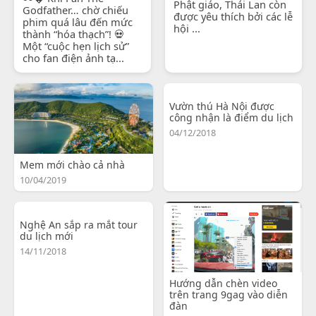
Phật giáo, Thái Lan còn
Godfather… chờ chiếu
được yêu thích bởi các lễ
phim quá lâu đến mức
hội ...
thành “hóa thạch”! 💀
Một “cuộc hẹn lịch sử”
cho fan điện ảnh tạ...
Vườn thú Hà Nội được
công nhận là điểm du lịch
04/12/2018
Mem mới chào cả nhà
10/04/2019
Nghệ An sắp ra mắt tour
du lịch mới
14/11/2018
Hướng dẫn chèn video
trên trang 9gag vào diễn
đàn