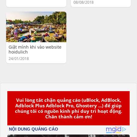
08/08/2018
Giật mình khi vào website
hoidulich
24/01/2018
Vui lòng tắt chặn quảng cáo (uBlock, AdBlock,
Adblock Plus Adblock Pro, Ghostery ...) để giúp
chúng tôi có nguồn kinh phí duy trì hoạt động.
Chân thành cảm ơn!