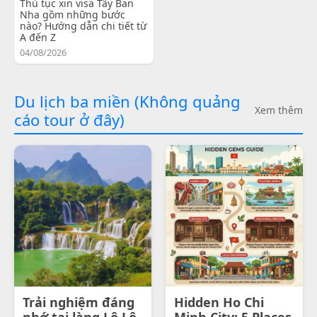
Thủ tục xin visa Tây Ban
Nha gồm những bước
nào? Hướng dẫn chi tiết từ
A đến Z
04/08/2026
Du lịch ba miền (Không quảng
Xem thêm
cáo tour ở đây)
Trải nghiệm đáng
Hidden Ho Chi
nhớ tại làng Lô Lô
Minh City: 5 Places