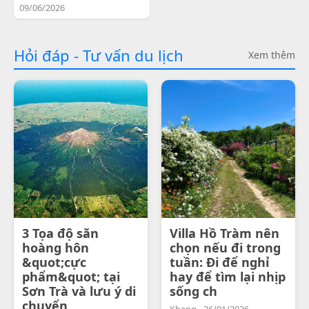
09/06/2026
Hỏi đáp - Tư vấn du lịch
Xem thêm
3 Tọa độ săn
Villa Hồ Tràm nên
hoàng hôn
chọn nếu đi trong
&quot;cực
tuần: Đi để nghỉ
phẩm&quot; tại
hay để tìm lại nhịp
Sơn Trà và lưu ý di
sống ch
chuyển
Khang - 26/01/2026