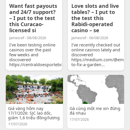
Want fast payouts
Love slots and live
and 24/7 support?
tables? – I put to
– I put to the test
the test this
this Curacao-
Rabidi-operated
licensed si
casino – se
Jamesref - 08/08/2026
Jamesref - 06/08/2026
I've been testing online
I've recently checked out
casinos over the past
online casinos lately and
few weeks and
discovered
discovered
https://medium.com/@emily
https://centraldoesportebr.substack.com/p/cucure...
to-fix-a-garden...
Giá vàng hôm nay
Gà cùng một mẹ xin đừng
17/7/2026: SJC lao dốc,
đá nhau
giảm 1,6 triệu đồng/lượng
17/07/2026
17/07/2026