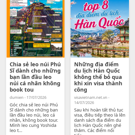
Chia sẻ leo núi Phú
Những địa điểm
Sĩ dành cho những
du lịch Hàn Quốc
bạn lần đầu leo
không thể bỏ qua
núi cá nhân không
khi xin visa thành
book tou
công
dumien - 17/07/2026
visavietnam.net.vn -
14/07/2026
Góc chia sẻ leo núi Phú
Sĩ dành cho những bạn
Sau khi hoàn tất thủ tục
lần đầu leo núi, leo cá
visa, điều tiếp theo là lên
nhân, không book tour.
danh sách địa điểm du
Mình leo cung Yoshida
lịch Hàn Quốc nên ghé
leo t...
thăm. Các điểm nổi