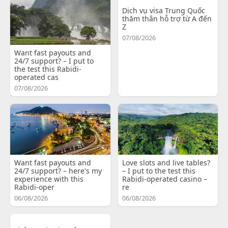
Dịch vụ visa Trung Quốc
thăm thân hỗ trợ từ A đến
Z
07/08/2026
Want fast payouts and
24/7 support? – I put to
the test this Rabidi-
operated cas
07/08/2026
Want fast payouts and
Love slots and live tables?
24/7 support? – here's my
– I put to the test this
experience with this
Rabidi-operated casino –
Rabidi-oper
re
06/08/2026
06/08/2026