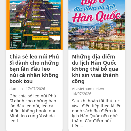
Chia sẻ leo núi Phú
Những địa điểm
Sĩ dành cho những
du lịch Hàn Quốc
bạn lần đầu leo
không thể bỏ qua
núi cá nhân không
khi xin visa thành
book tou
công
dumien - 17/07/2026
visavietnam.net.vn -
14/07/2026
Góc chia sẻ leo núi Phú
Sĩ dành cho những bạn
Sau khi hoàn tất thủ tục
lần đầu leo núi, leo cá
visa, điều tiếp theo là lên
nhân, không book tour.
danh sách địa điểm du
Mình leo cung Yoshida
lịch Hàn Quốc nên ghé
leo t...
thăm. Các điểm nổi
tiến...