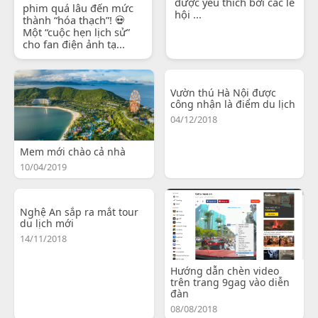
được yêu thích bởi các lễ
phim quá lâu đến mức
hội ...
thành “hóa thạch”! 💀
Một “cuộc hẹn lịch sử”
cho fan điện ảnh tạ...
Vườn thú Hà Nội được
công nhận là điểm du lịch
04/12/2018
Mem mới chào cả nhà
10/04/2019
Nghệ An sắp ra mắt tour
du lịch mới
14/11/2018
Hướng dẫn chèn video
trên trang 9gag vào diễn
đàn
08/08/2018