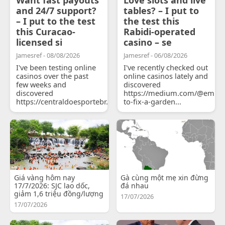
and 24/7 support?
tables? – I put to
– I put to the test
the test this
this Curacao-
Rabidi-operated
licensed si
casino – se
Jamesref - 08/08/2026
Jamesref - 06/08/2026
I've been testing online
I've recently checked out
casinos over the past
online casinos lately and
few weeks and
discovered
discovered
https://medium.com/@emily
https://centraldoesportebr.substack.com/p/cucure...
to-fix-a-garden...
Giá vàng hôm nay
Gà cùng một mẹ xin đừng
17/7/2026: SJC lao dốc,
đá nhau
giảm 1,6 triệu đồng/lượng
17/07/2026
17/07/2026