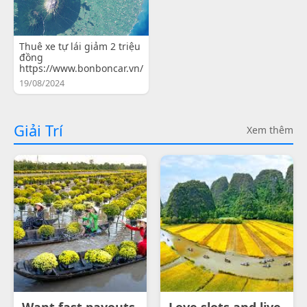
Thuê xe tự lái giảm 2 triệu
đồng
https://www.bonboncar.vn/
19/08/2024
Giải Trí
Xem thêm
Want fast payouts
Love slots and live