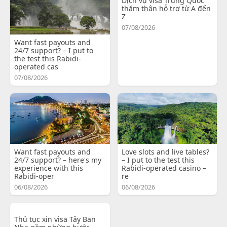
Dịch vụ visa Trung Quốc
thăm thân hỗ trợ từ A đến
Z
07/08/2026
Want fast payouts and
24/7 support? – I put to
the test this Rabidi-
operated cas
07/08/2026
Want fast payouts and
Love slots and live tables?
24/7 support? – here's my
– I put to the test this
experience with this
Rabidi-operated casino –
Rabidi-oper
re
06/08/2026
06/08/2026
Thủ tục xin visa Tây Ban