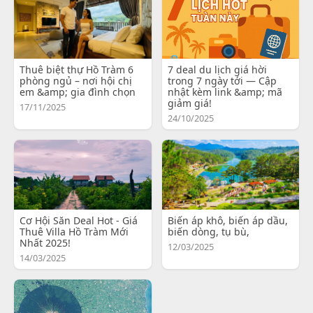
Thuê biệt thự Hồ Tràm 6
7 deal du lịch giá hời
phòng ngủ – nơi hội chị
trong 7 ngày tới — Cập
em &amp; gia đình chọn
nhật kèm link &amp; mã
giảm giá!
17/11/2025
24/10/2025
Cơ Hội Săn Deal Hot - Giá
Biến áp khô, biến áp dầu,
Thuê Villa Hồ Tràm Mới
biến dòng, tụ bù,
Nhất 2025!
12/03/2025
14/03/2025