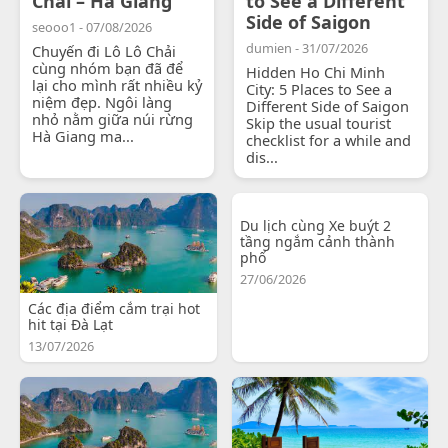
Chải – Hà Giang
to See a Different
Side of Saigon
seooo1 - 07/08/2026
dumien - 31/07/2026
Chuyến đi Lô Lô Chải
cùng nhóm bạn đã để
Hidden Ho Chi Minh
lại cho mình rất nhiều kỷ
City: 5 Places to See a
niệm đẹp. Ngôi làng
Different Side of Saigon
nhỏ nằm giữa núi rừng
Skip the usual tourist
Hà Giang ma...
checklist for a while and
dis...
Du lịch cùng Xe buýt 2
tầng ngắm cảnh thành
phố
27/06/2026
Các địa điểm cắm trại hot
hit tại Đà Lạt
13/07/2026