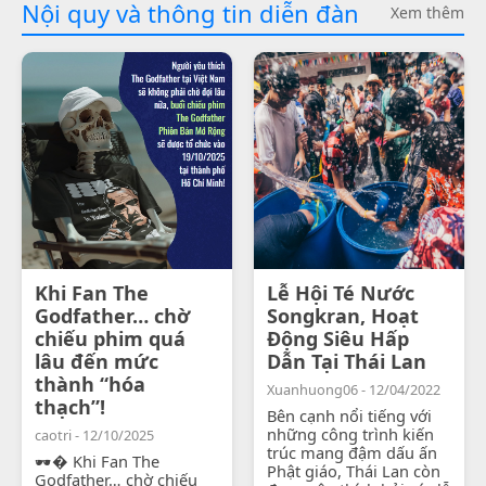
Nội quy và thông tin diễn đàn
Xem thêm
Khi Fan The
Lễ Hội Té Nước
Godfather… chờ
Songkran, Hoạt
chiếu phim quá
Động Siêu Hấp
lâu đến mức
Dẫn Tại Thái Lan
thành “hóa
Xuanhuong06 - 12/04/2022
thạch”!
Bên cạnh nổi tiếng với
những công trình kiến
caotri - 12/10/2025
trúc mang đậm dấu ấn
🕶� Khi Fan The
Phật giáo, Thái Lan còn
Godfather… chờ chiếu