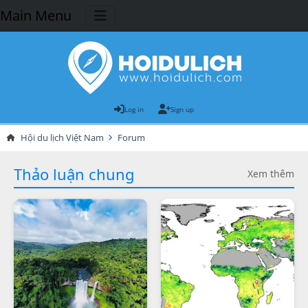
Main Menu
Log in
Sign up
Hội du lịch Việt Nam
Forum
Thảo luận chung
Xem thêm