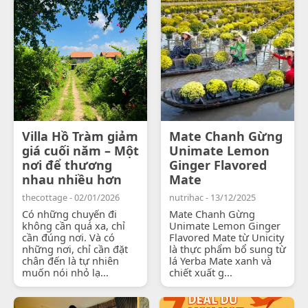
Villa Hồ Tràm giảm
Mate Chanh Gừng
giá cuối năm – Một
Unimate Lemon
nơi để thương
Ginger Flavored
nhau nhiều hơn
Mate
thecottage - 02/01/2026
nutrihac - 13/12/2025
Có những chuyến đi
Mate Chanh Gừng
không cần quá xa, chỉ
Unimate Lemon Ginger
cần đúng nơi. Và có
Flavored Mate từ Unicity
những nơi, chỉ cần đặt
là thực phẩm bổ sung từ
chân đến là tự nhiên
lá Yerba Mate xanh và
muốn nói nhỏ lạ...
chiết xuất g...