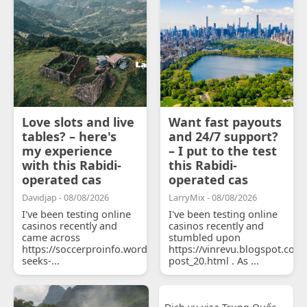
Love slots and live
Want fast payouts
tables? – here's
and 24/7 support?
my experience
– I put to the test
with this Rabidi-
this Rabidi-
operated cas
operated cas
Davidjap - 08/08/2026
LarryMix - 08/08/2026
I've been testing online
I've been testing online
casinos recently and
casinos recently and
came across
stumbled upon
https://soccerproinfo.wordpress.com/2026/07/11/courtois-
https://vinrevu.blogspot.com
seeks-...
post_20.html . As ...