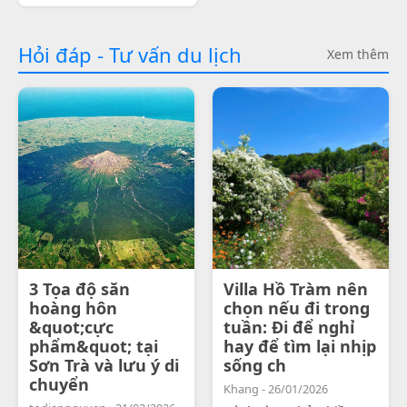
Hỏi đáp - Tư vấn du lịch
Xem thêm
3 Tọa độ săn
Villa Hồ Tràm nên
hoàng hôn
chọn nếu đi trong
&quot;cực
tuần: Đi để nghỉ
phẩm&quot; tại
hay để tìm lại nhịp
Sơn Trà và lưu ý di
sống ch
chuyển
Khang - 26/01/2026