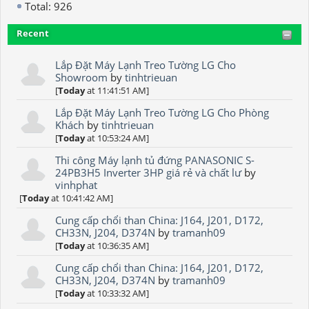
Total: 926
Recent
Lắp Đặt Máy Lạnh Treo Tường LG Cho
Showroom
by
tinhtrieuan
[
Today
at 11:41:51 AM]
Lắp Đặt Máy Lạnh Treo Tường LG Cho Phòng
Khách
by
tinhtrieuan
[
Today
at 10:53:24 AM]
Thi công Máy lạnh tủ đứng PANASONIC S-
24PB3H5 Inverter 3HP giá rẻ và chất lư
by
vinhphat
[
Today
at 10:41:42 AM]
Cung cấp chổi than China: J164, J201, D172,
CH33N, J204, D374N
by
tramanh09
[
Today
at 10:36:35 AM]
Cung cấp chổi than China: J164, J201, D172,
CH33N, J204, D374N
by
tramanh09
[
Today
at 10:33:32 AM]