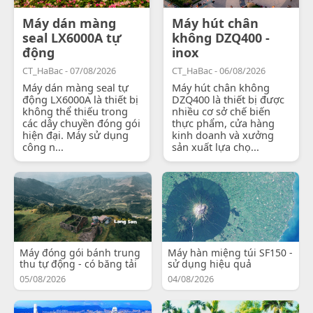
Máy dán màng
Máy hút chân
seal LX6000A tự
không DZQ400 -
động
inox
CT_HaBac - 07/08/2026
CT_HaBac - 06/08/2026
Máy dán màng seal tự
Máy hút chân không
động LX6000A là thiết bị
DZQ400 là thiết bị được
không thể thiếu trong
nhiều cơ sở chế biến
các dây chuyền đóng gói
thực phẩm, cửa hàng
hiện đại. Máy sử dụng
kinh doanh và xưởng
công n...
sản xuất lựa chọ...
Máy đóng gói bánh trung
Máy hàn miệng túi SF150 -
thu tự động - có băng tải
sử dụng hiệu quả
05/08/2026
04/08/2026