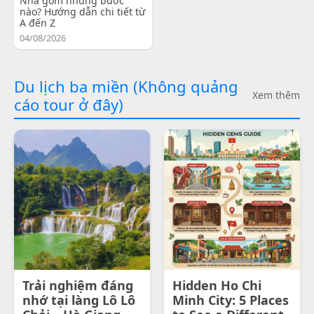
Nha gồm những bước
nào? Hướng dẫn chi tiết từ
A đến Z
04/08/2026
Du lịch ba miền (Không quảng
Xem thêm
cáo tour ở đây)
Trải nghiệm đáng
Hidden Ho Chi
nhớ tại làng Lô Lô
Minh City: 5 Places