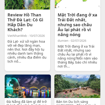
Review Hồ Than
Mặt Trời đang ở xa
Thở Đà Lạt: Có Gì
Trái Đất nhất,
Hấp Dẫn Du
nhưng sao châu
Khách?
Âu lại phát rồ vì
nắng nóng
VietNhanWeb - 10/07/2026
dumien - 02/07/2026
Đà Lạt- xứ sở ngàn hoa
với vẻ đẹp lãng mạn,
Mặt Trời đang ở xa Trái
nên thơ. Nơi đây hội tụ
Đất nhất, nhưng sao
nhiều danh lam thắng
châu Âu lại phát rồ vì
cảnh, nhiều địa điểm du
nắng nóng?Mỗi năm vào
lịch nổ...
tháng Bảy, báo chí nhiều
nơi th...
Đà Nẵng đã làm gì để trở
Bản tin Du lịch sáng