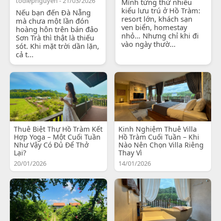
todiepnguyen - 21/03/2026
Mình từng thử nhiều
kiểu lưu trú ở Hồ Tràm:
Nếu bạn đến Đà Nẵng
resort lớn, khách sạn
mà chưa một lần đón
ven biển, homestay
hoàng hôn trên bán đảo
nhỏ… Nhưng chỉ khi đi
Sơn Trà thì thật là thiếu
vào ngày thườ...
sót. Khi mặt trời dần lặn,
cả t...
Thuê Biệt Thự Hồ Tràm Kết
Kinh Nghiệm Thuê Villa
Hợp Yoga – Một Cuối Tuần
Hồ Tràm Cuối Tuần – Khi
Như Vậy Có Đủ Để Thở
Nào Nên Chọn Villa Riêng
Lại?
Thay Vì
20/01/2026
14/01/2026