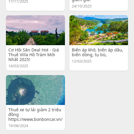
17/11/2025
24/10/2025
Cơ Hội Săn Deal Hot - Giá
Biến áp khô, biến áp dầu,
Thuê Villa Hồ Tràm Mới
biến dòng, tụ bù,
Nhất 2025!
12/03/2025
14/03/2025
Thuê xe tự lái giảm 2 triệu
đồng
https://www.bonboncar.vn/
19/08/2024