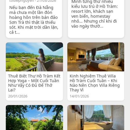
todiepnguyen - 21/03/2026
Mình từng thử nhiều
kiểu lưu trú ở Hồ Tràm:
Nếu bạn đến Đà Nẵng
resort lớn, khách sạn
mà chưa một lần đón
ven biển, homestay
hoàng hôn trên bán đảo
nhỏ… Nhưng chỉ khi đi
Sơn Trà thì thật là thiếu
vào ngày thườ...
sót. Khi mặt trời dần lặn,
cả t...
Thuê Biệt Thự Hồ Tràm Kết
Kinh Nghiệm Thuê Villa
Hợp Yoga – Một Cuối Tuần
Hồ Tràm Cuối Tuần – Khi
Như Vậy Có Đủ Để Thở
Nào Nên Chọn Villa Riêng
Lại?
Thay Vì
20/01/2026
14/01/2026