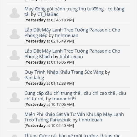
Máy đóng gói bánh trung thu tự động - có băng
tải
by
CT_HaBac
[
Yesterday
at 03:46:18 PM]
Lắp Đặt Máy Lạnh Treo Tường Panasonic Cho
Phòng Bếp
by
tinhtrieuan
[
Yesterday
at 02:16:49 PM]
Lắp Đặt Máy Lạnh Treo Tường Panasonic Cho
Phòng Khách
by
tinhtrieuan
[
Yesterday
at 01:16:06 PM]
Quy Trình Nhập Khẩu Trang Sức Vàng
by
Pandalog
[
Yesterday
at 01:12:33 PM]
Cung cấp cầu chì trung thế , cầu chì cao thế , cầu
chì tự rơi,
by
tramanh09
[
Yesterday
at 10:17:06 AM]
Miễn Phí Khảo Sát Và Tư Vấn Khi Lắp Máy Lạnh
Treo Tường Panasonic
by
tinhtrieuan
[
Yesterday
at 10:02:40 AM]
Thùng đựng rác bảo vệ môi trường, thùng rác