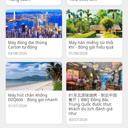
Máy đóng đai thùng
Máy hàn miệng túi thổi
Carton tự động
khí - đóng gói hiệu quả
03/08/2026
01/08/2026
Máy hút chân không
81东北原味烧烤 - 附近中国
DZQ600 - đóng gói nhanh
餐厅 | BBQ Đông Bắc
Trung Quốc được thực
31/07/2026
khách du lịch đánh giá
như
30/07/2026