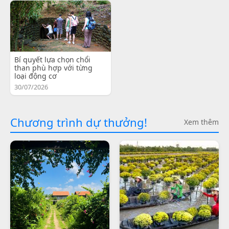
Bí quyết lựa chọn chổi
than phù hợp với từng
loại động cơ
30/07/2026
Chương trình dự thưởng!
Xem thêm