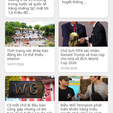
huyết thống ...
trong nước và quốc tế.
Vàng miếng SJC mất tới
1,6 triệu đồ...
Tình trạng sức khỏe báo
Chủ tịch FIFA xác nhận:
động khi cơ thể thiếu
Donald Trump sẽ trao cúp
vitamin
cho nhà vô địch World
Cup 2026
14/07/2026
25/06/2026
Có một chữ đi đâu bạn
Điều Will Tennyson phát
cũng gặp nhưng có khi
hiện khiến hàng triệu