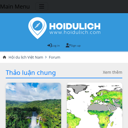
Main Menu
Log in
Sign up
Hội du lịch Việt Nam
Forum
Thảo luận chung
Xem thêm