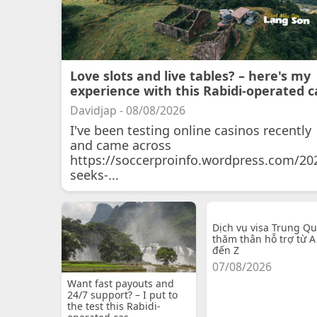
Love slots and live tables? – here's my
experience with this Rabidi-operated c
Davidjap - 08/08/2026
I've been testing online casinos recently
and came across
https://soccerproinfo.wordpress.com/20
seeks-...
Dịch vụ visa Trung Q
thăm thân hỗ trợ từ A
đến Z
07/08/2026
Want fast payouts and
24/7 support? – I put to
the test this Rabidi-