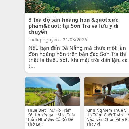
3 Tọa độ săn hoàng hôn &quot;cực
phẩm&quot; tại Sơn Trà và lưu ý di
chuyển
todiepnguyen - 21/03/2026
Nếu bạn đến Đà Nẵng mà chưa một lần
đón hoàng hôn trên bán đảo Sơn Trà thì
thật là thiếu sót. Khi mặt trời dần lặn, cả
t...
Thuê Biệt Thự Hồ Tràm
Kinh Nghiệm Thuê Vil
Kết Hợp Yoga – Một Cuối
Hồ Tràm Cuối Tuần – 
Tuần Như Vậy Có Đủ Để
Nào Nên Chọn Villa R
Thở Lại?
Thay Vì