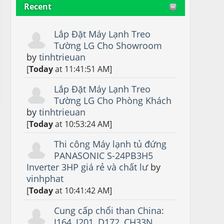
Recent
Lắp Đặt Máy Lạnh Treo
Tường LG Cho Showroom
by
tinhtrieuan
[
Today
at 11:41:51 AM]
Lắp Đặt Máy Lạnh Treo
Tường LG Cho Phòng Khách
by
tinhtrieuan
[
Today
at 10:53:24 AM]
Thi công Máy lạnh tủ đứng
PANASONIC S-24PB3H5
Inverter 3HP giá rẻ và chất lư
by
vinhphat
[
Today
at 10:41:42 AM]
Cung cấp chổi than China:
J164, J201, D172, CH33N,