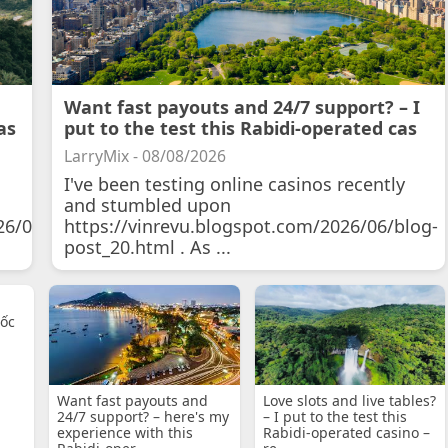
Want fast payouts and 24/7 support? – I
as
put to the test this Rabidi-operated cas
LarryMix - 08/08/2026
I've been testing online casinos recently
and stumbled upon
26/07/11/courtois-
https://vinrevu.blogspot.com/2026/06/blog-
post_20.html . As ...
uốc
Want fast payouts and
Love slots and live tables?
24/7 support? – here's my
– I put to the test this
experience with this
Rabidi-operated casino –