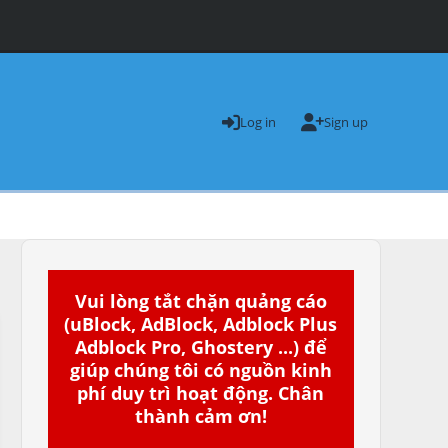
Log in
Sign up
Vui lòng tắt chặn quảng cáo
(uBlock, AdBlock, Adblock Plus
Adblock Pro, Ghostery ...) để
giúp chúng tôi có nguồn kinh
phí duy trì hoạt động. Chân
thành cảm ơn!