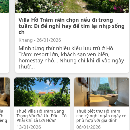
Villa Hồ Tràm nên chọn nếu đi trong
tuần: Đi để nghỉ hay để tìm lại nhịp sống
ch
Khang - 26/01/2026
Mình từng thử nhiều kiểu lưu trú ở Hồ
Tràm: resort lớn, khách sạn ven biển,
homestay nhỏ… Nhưng chỉ khi đi vào ngày
thườ...
la
Thuê Villa Hồ Tràm Sang
Thuê biệt thự Hồ Tràm
Khi
Trọng Với Giá Ưu Đãi – Có
cho kỳ nghỉ ngắn ngày có
iêng
Phải Chỉ Là Lời Hứa?
phù hợp với gia đình
13/01/2026
06/01/2026