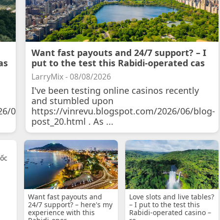
Want fast payouts and 24/7 support? – I
as
put to the test this Rabidi-operated cas
LarryMix - 08/08/2026
I've been testing online casinos recently
and stumbled upon
26/07/11/courtois-
https://vinrevu.blogspot.com/2026/06/blog-
post_20.html . As ...
uốc
Want fast payouts and
Love slots and live tables?
24/7 support? – here's my
– I put to the test this
experience with this
Rabidi-operated casino –