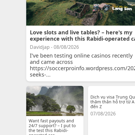
Love slots and live tables? – here's my
experience with this Rabidi-operated c
Davidjap - 08/08/2026
I've been testing online casinos recently
and came across
https://soccerproinfo.wordpress.com/20
seeks-...
Dịch vụ visa Trung Q
thăm thân hỗ trợ từ A
đến Z
07/08/2026
Want fast payouts and
24/7 support? – I put to
the test this Rabidi-