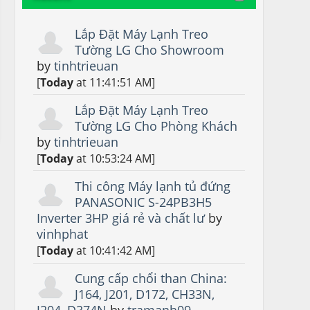
Lắp Đặt Máy Lạnh Treo
Tường LG Cho Showroom
by
tinhtrieuan
[
Today
at 11:41:51 AM]
Lắp Đặt Máy Lạnh Treo
Tường LG Cho Phòng Khách
by
tinhtrieuan
[
Today
at 10:53:24 AM]
Thi công Máy lạnh tủ đứng
PANASONIC S-24PB3H5
Inverter 3HP giá rẻ và chất lư
by
vinhphat
[
Today
at 10:41:42 AM]
Cung cấp chổi than China:
J164, J201, D172, CH33N,