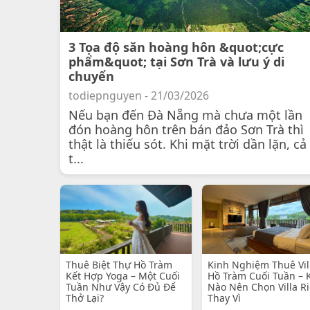
3 Tọa độ săn hoàng hôn &quot;cực
phẩm&quot; tại Sơn Trà và lưu ý di
chuyển
todiepnguyen - 21/03/2026
Nếu bạn đến Đà Nẵng mà chưa một lần
đón hoàng hôn trên bán đảo Sơn Trà thì
thật là thiếu sót. Khi mặt trời dần lặn, cả
t...
Thuê Biệt Thự Hồ Tràm
Kinh Nghiệm Thuê Vil
Kết Hợp Yoga – Một Cuối
Hồ Tràm Cuối Tuần – 
Tuần Như Vậy Có Đủ Để
Nào Nên Chọn Villa R
Thở Lại?
Thay Vì