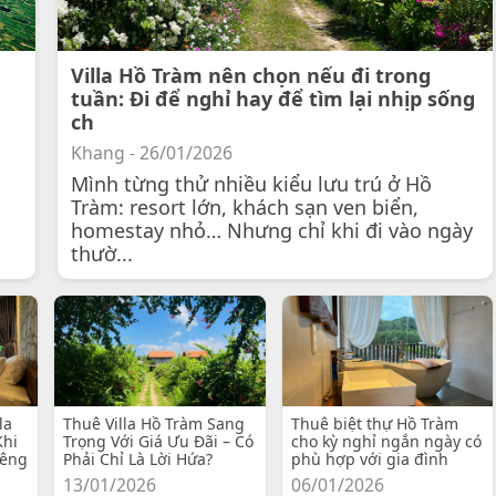
Villa Hồ Tràm nên chọn nếu đi trong
tuần: Đi để nghỉ hay để tìm lại nhịp sống
ch
Khang - 26/01/2026
Mình từng thử nhiều kiểu lưu trú ở Hồ
Tràm: resort lớn, khách sạn ven biển,
homestay nhỏ… Nhưng chỉ khi đi vào ngày
thườ...
la
Thuê Villa Hồ Tràm Sang
Thuê biệt thự Hồ Tràm
Khi
Trọng Với Giá Ưu Đãi – Có
cho kỳ nghỉ ngắn ngày có
iêng
Phải Chỉ Là Lời Hứa?
phù hợp với gia đình
13/01/2026
06/01/2026