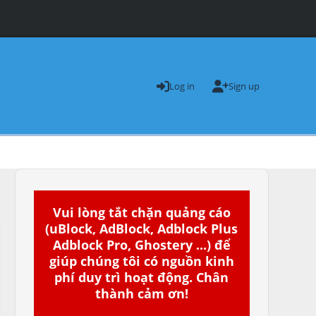
Log in
Sign up
Vui lòng tắt chặn quảng cáo
(uBlock, AdBlock, Adblock Plus
Adblock Pro, Ghostery ...) để
giúp chúng tôi có nguồn kinh
phí duy trì hoạt động. Chân
thành cảm ơn!