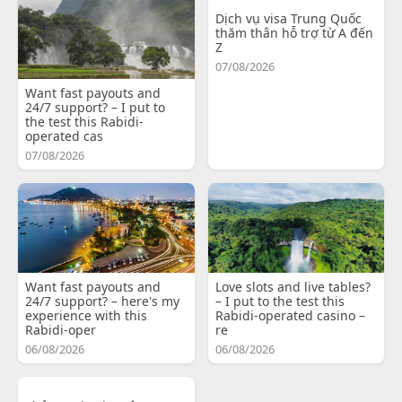
Dịch vụ visa Trung Quốc
thăm thân hỗ trợ từ A đến
Z
07/08/2026
Want fast payouts and
24/7 support? – I put to
the test this Rabidi-
operated cas
07/08/2026
Want fast payouts and
Love slots and live tables?
24/7 support? – here's my
– I put to the test this
experience with this
Rabidi-operated casino –
Rabidi-oper
re
06/08/2026
06/08/2026