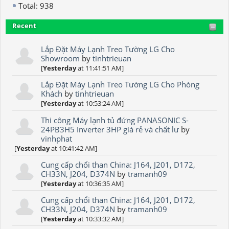
Total: 938
Recent
Lắp Đặt Máy Lạnh Treo Tường LG Cho
Showroom
by
tinhtrieuan
[
Yesterday
at 11:41:51 AM]
Lắp Đặt Máy Lạnh Treo Tường LG Cho Phòng
Khách
by
tinhtrieuan
[
Yesterday
at 10:53:24 AM]
Thi công Máy lạnh tủ đứng PANASONIC S-
24PB3H5 Inverter 3HP giá rẻ và chất lư
by
vinhphat
[
Yesterday
at 10:41:42 AM]
Cung cấp chổi than China: J164, J201, D172,
CH33N, J204, D374N
by
tramanh09
[
Yesterday
at 10:36:35 AM]
Cung cấp chổi than China: J164, J201, D172,
CH33N, J204, D374N
by
tramanh09
[
Yesterday
at 10:33:32 AM]