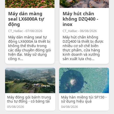
Máy dán màng
Máy hút chân
seal LX6000A tự
không DZQ400 -
động
inox
CT_HaBac - 07/08/2026
CT_HaBac - 06/08/2026
Máy dán màng seal tự
Máy hút chân không
động LX6000A là thiết bị
DZQ400 là thiết bị được
không thể thiếu trong
nhiều cơ sở chế biến
các dây chuyền đóng gói
thực phẩm, cửa hàng
hiện đại. Máy sử dụng
kinh doanh và xưởng
công n...
sản xuất lựa chọ...
Máy đóng gói bánh trung
Máy hàn miệng túi SF150 -
thu tự động - có băng tải
sử dụng hiệu quả
05/08/2026
04/08/2026