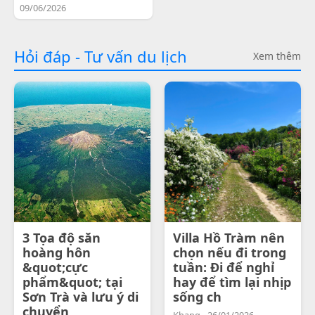
09/06/2026
Hỏi đáp - Tư vấn du lịch
Xem thêm
3 Tọa độ săn
Villa Hồ Tràm nên
hoàng hôn
chọn nếu đi trong
&quot;cực
tuần: Đi để nghỉ
phẩm&quot; tại
hay để tìm lại nhịp
Sơn Trà và lưu ý di
sống ch
chuyển
Khang - 26/01/2026