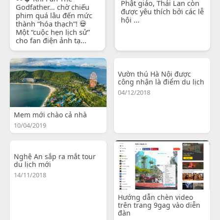
Phật giáo, Thái Lan còn
Godfather… chờ chiếu
được yêu thích bởi các lễ
phim quá lâu đến mức
hội ...
thành “hóa thạch”! 💀
Một “cuộc hẹn lịch sử”
cho fan điện ảnh tạ...
Vườn thú Hà Nội được
công nhận là điểm du lịch
04/12/2018
Mem mới chào cả nhà
10/04/2019
Nghệ An sắp ra mắt tour
du lịch mới
14/11/2018
Hướng dẫn chèn video
trên trang 9gag vào diễn
đàn