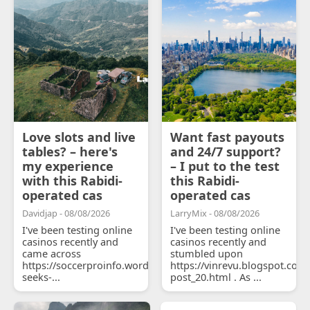
Love slots and live
Want fast payouts
tables? – here's
and 24/7 support?
my experience
– I put to the test
with this Rabidi-
this Rabidi-
operated cas
operated cas
Davidjap - 08/08/2026
LarryMix - 08/08/2026
I've been testing online
I've been testing online
casinos recently and
casinos recently and
came across
stumbled upon
https://soccerproinfo.wordpress.com/2026/07/11/courtois-
https://vinrevu.blogspot.com
seeks-...
post_20.html . As ...