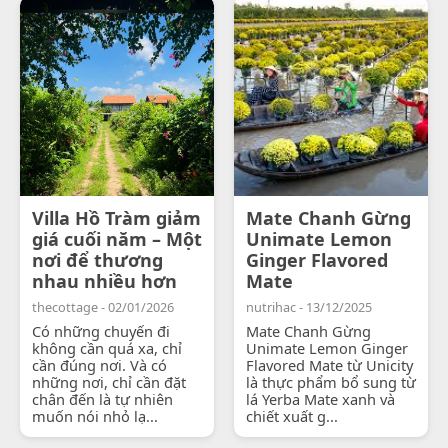
Villa Hồ Tràm giảm
Mate Chanh Gừng
giá cuối năm – Một
Unimate Lemon
nơi để thương
Ginger Flavored
nhau nhiều hơn
Mate
thecottage - 02/01/2026
nutrihac - 13/12/2025
Có những chuyến đi
Mate Chanh Gừng
không cần quá xa, chỉ
Unimate Lemon Ginger
cần đúng nơi. Và có
Flavored Mate từ Unicity
những nơi, chỉ cần đặt
là thực phẩm bổ sung từ
chân đến là tự nhiên
lá Yerba Mate xanh và
muốn nói nhỏ lạ...
chiết xuất g...