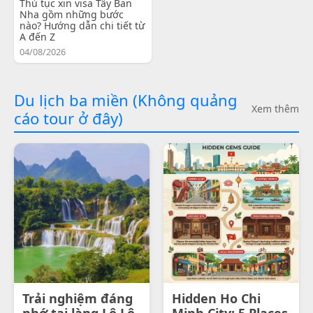
Thủ tục xin visa Tây Ban
Nha gồm những bước
nào? Hướng dẫn chi tiết từ
A đến Z
04/08/2026
Du lịch ba miền (Không quảng
Xem thêm
cáo tour ở đây)
Trải nghiệm đáng
Hidden Ho Chi
nhớ tại làng Lô Lô
Minh City: 5 Places