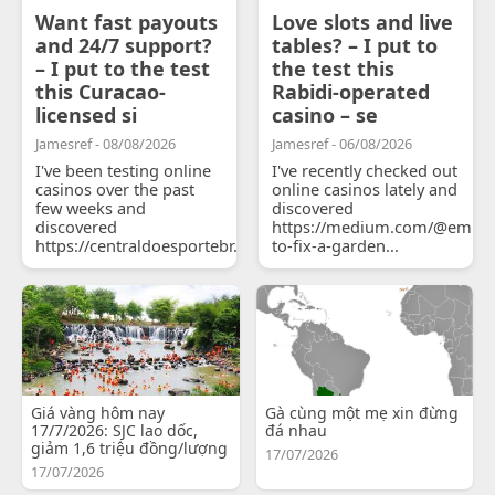
Want fast payouts
Love slots and live
and 24/7 support?
tables? – I put to
– I put to the test
the test this
this Curacao-
Rabidi-operated
licensed si
casino – se
Jamesref - 08/08/2026
Jamesref - 06/08/2026
I've been testing online
I've recently checked out
casinos over the past
online casinos lately and
few weeks and
discovered
discovered
https://medium.com/@emily
https://centraldoesportebr.substack.com/p/cucure...
to-fix-a-garden...
Giá vàng hôm nay
Gà cùng một mẹ xin đừng
17/7/2026: SJC lao dốc,
đá nhau
giảm 1,6 triệu đồng/lượng
17/07/2026
17/07/2026