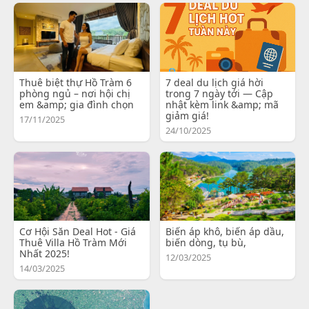
Thuê biệt thự Hồ Tràm 6
7 deal du lịch giá hời
phòng ngủ – nơi hội chị
trong 7 ngày tới — Cập
em &amp; gia đình chọn
nhật kèm link &amp; mã
giảm giá!
17/11/2025
24/10/2025
Cơ Hội Săn Deal Hot - Giá
Biến áp khô, biến áp dầu,
Thuê Villa Hồ Tràm Mới
biến dòng, tụ bù,
Nhất 2025!
12/03/2025
14/03/2025