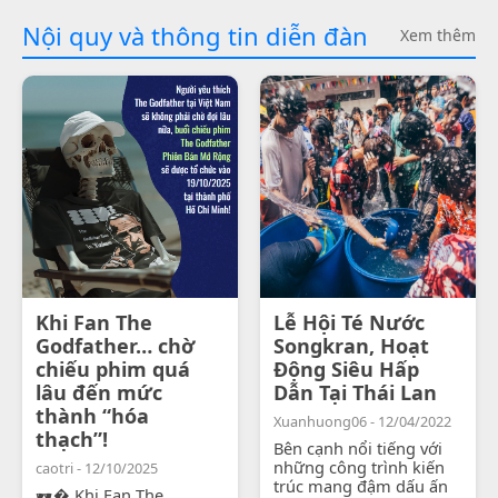
Nội quy và thông tin diễn đàn
Xem thêm
Khi Fan The
Lễ Hội Té Nước
Godfather… chờ
Songkran, Hoạt
chiếu phim quá
Động Siêu Hấp
lâu đến mức
Dẫn Tại Thái Lan
thành “hóa
Xuanhuong06 - 12/04/2022
thạch”!
Bên cạnh nổi tiếng với
những công trình kiến
caotri - 12/10/2025
trúc mang đậm dấu ấn
🕶� Khi Fan The