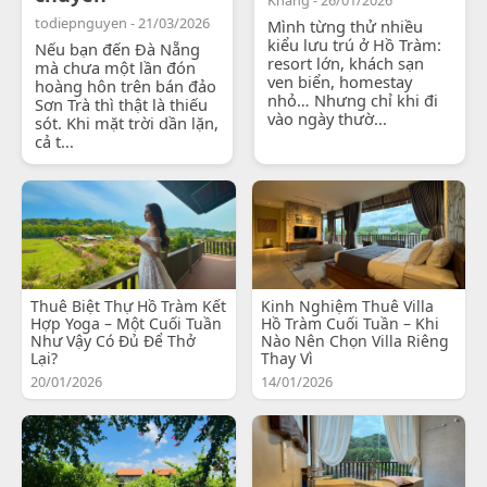
todiepnguyen - 21/03/2026
Mình từng thử nhiều
kiểu lưu trú ở Hồ Tràm:
Nếu bạn đến Đà Nẵng
resort lớn, khách sạn
mà chưa một lần đón
ven biển, homestay
hoàng hôn trên bán đảo
nhỏ… Nhưng chỉ khi đi
Sơn Trà thì thật là thiếu
vào ngày thườ...
sót. Khi mặt trời dần lặn,
cả t...
Thuê Biệt Thự Hồ Tràm Kết
Kinh Nghiệm Thuê Villa
Hợp Yoga – Một Cuối Tuần
Hồ Tràm Cuối Tuần – Khi
Như Vậy Có Đủ Để Thở
Nào Nên Chọn Villa Riêng
Lại?
Thay Vì
20/01/2026
14/01/2026