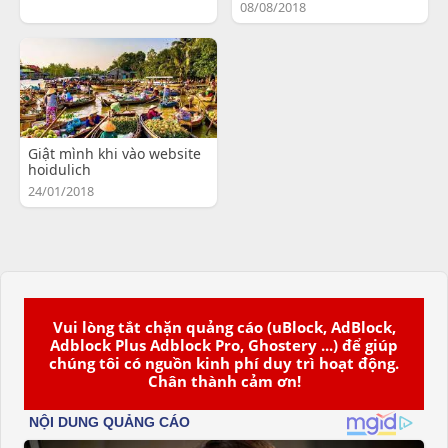
08/08/2018
Giật mình khi vào website
hoidulich
24/01/2018
Vui lòng tắt chặn quảng cáo (uBlock, AdBlock,
Adblock Plus Adblock Pro, Ghostery ...) để giúp
chúng tôi có nguồn kinh phí duy trì hoạt động.
Chân thành cảm ơn!