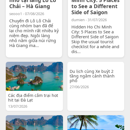
Chải – Hà Giang
to See a Different
Side of Saigon
seooo1 - 07/08/2026
dumien - 31/07/2026
Chuyến đi Lô Lô Chải
cùng nhóm bạn đã để
Hidden Ho Chi Minh
lại cho mình rất nhiều kỷ
City: 5 Places to See a
niệm đẹp. Ngôi làng
Different Side of Saigon
nhỏ nằm giữa núi rừng
Skip the usual tourist
Hà Giang ma...
checklist for a while and
dis...
Du lịch cùng Xe buýt 2
tầng ngắm cảnh thành
phố
27/06/2026
Các địa điểm cắm trại hot
hit tại Đà Lạt
13/07/2026