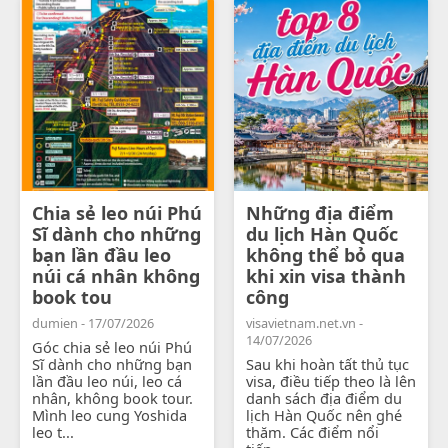
Chia sẻ leo núi Phú
Những địa điểm
Sĩ dành cho những
du lịch Hàn Quốc
bạn lần đầu leo
không thể bỏ qua
núi cá nhân không
khi xin visa thành
book tou
công
dumien - 17/07/2026
visavietnam.net.vn -
14/07/2026
Góc chia sẻ leo núi Phú
Sĩ dành cho những bạn
Sau khi hoàn tất thủ tục
lần đầu leo núi, leo cá
visa, điều tiếp theo là lên
nhân, không book tour.
danh sách địa điểm du
Mình leo cung Yoshida
lịch Hàn Quốc nên ghé
leo t...
thăm. Các điểm nổi