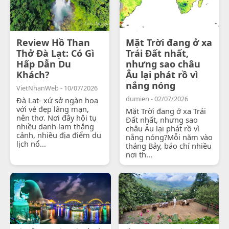
Review Hồ Than
Mặt Trời đang ở xa
Thở Đà Lạt: Có Gì
Trái Đất nhất,
Hấp Dẫn Du
nhưng sao châu
Khách?
Âu lại phát rồ vì
nắng nóng
VietNhanWeb - 10/07/2026
dumien - 02/07/2026
Đà Lạt- xứ sở ngàn hoa
với vẻ đẹp lãng mạn,
Mặt Trời đang ở xa Trái
nên thơ. Nơi đây hội tụ
Đất nhất, nhưng sao
nhiều danh lam thắng
châu Âu lại phát rồ vì
cảnh, nhiều địa điểm du
nắng nóng?Mỗi năm vào
lịch nổ...
tháng Bảy, báo chí nhiều
nơi th...