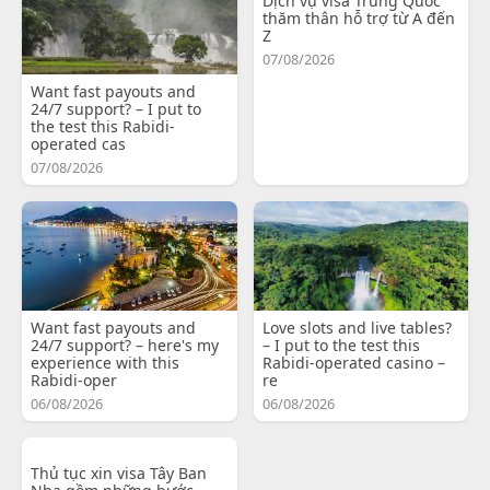
Dịch vụ visa Trung Quốc
thăm thân hỗ trợ từ A đến
Z
07/08/2026
Want fast payouts and
24/7 support? – I put to
the test this Rabidi-
operated cas
07/08/2026
Want fast payouts and
Love slots and live tables?
24/7 support? – here's my
– I put to the test this
experience with this
Rabidi-operated casino –
Rabidi-oper
re
06/08/2026
06/08/2026
Thủ tục xin visa Tây Ban