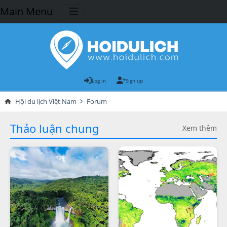
Main Menu
Log in
Sign up
Hội du lịch Việt Nam
Forum
Thảo luận chung
Xem thêm