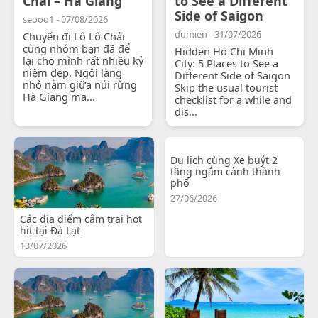
Chải – Hà Giang
to See a Different
Side of Saigon
seooo1 - 07/08/2026
dumien - 31/07/2026
Chuyến đi Lô Lô Chải
cùng nhóm bạn đã để
Hidden Ho Chi Minh
lại cho mình rất nhiều kỷ
City: 5 Places to See a
niệm đẹp. Ngôi làng
Different Side of Saigon
nhỏ nằm giữa núi rừng
Skip the usual tourist
Hà Giang ma...
checklist for a while and
dis...
Du lịch cùng Xe buýt 2
tầng ngắm cảnh thành
phố
27/06/2026
Các địa điểm cắm trại hot
hit tại Đà Lạt
13/07/2026