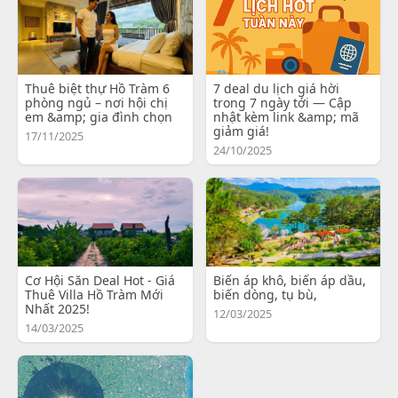
Thuê biệt thự Hồ Tràm 6
7 deal du lịch giá hời
phòng ngủ – nơi hội chị
trong 7 ngày tới — Cập
em &amp; gia đình chọn
nhật kèm link &amp; mã
giảm giá!
17/11/2025
24/10/2025
Cơ Hội Săn Deal Hot - Giá
Biến áp khô, biến áp dầu,
Thuê Villa Hồ Tràm Mới
biến dòng, tụ bù,
Nhất 2025!
12/03/2025
14/03/2025