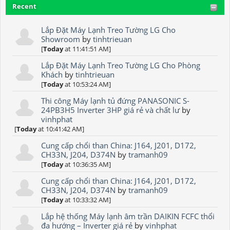
Recent
Lắp Đặt Máy Lạnh Treo Tường LG Cho
Showroom
by
tinhtrieuan
[
Today
at 11:41:51 AM]
Lắp Đặt Máy Lạnh Treo Tường LG Cho Phòng
Khách
by
tinhtrieuan
[
Today
at 10:53:24 AM]
Thi công Máy lạnh tủ đứng PANASONIC S-
24PB3H5 Inverter 3HP giá rẻ và chất lư
by
vinhphat
[
Today
at 10:41:42 AM]
Cung cấp chổi than China: J164, J201, D172,
CH33N, J204, D374N
by
tramanh09
[
Today
at 10:36:35 AM]
Cung cấp chổi than China: J164, J201, D172,
CH33N, J204, D374N
by
tramanh09
[
Today
at 10:33:32 AM]
Lắp hệ thống Máy lạnh âm trần DAIKIN FCFC thổi
đa hướng – Inverter giá rẻ
by
vinhphat