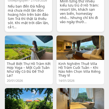
todiepnguyen - 21/03/2026
Mình từng thử nhiều
kiểu lưu trú ở Hồ Tràm:
Nếu bạn đến Đà Nẵng
resort lớn, khách sạn
mà chưa một lần đón
ven biển, homestay
hoàng hôn trên bán đảo
nhỏ… Nhưng chỉ khi đi
Sơn Trà thì thật là thiếu
vào ngày thườ...
sót. Khi mặt trời dần lặn,
cả t...
Thuê Biệt Thự Hồ Tràm Kết
Kinh Nghiệm Thuê Villa
Hợp Yoga – Một Cuối Tuần
Hồ Tràm Cuối Tuần – Khi
Như Vậy Có Đủ Để Thở
Nào Nên Chọn Villa Riêng
Lại?
Thay Vì
20/01/2026
14/01/2026