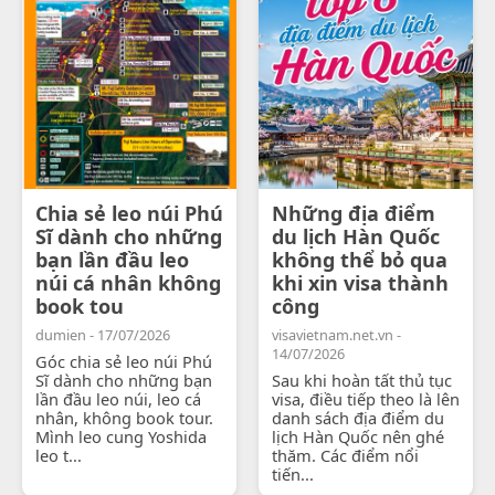
Chia sẻ leo núi Phú
Những địa điểm
Sĩ dành cho những
du lịch Hàn Quốc
bạn lần đầu leo
không thể bỏ qua
núi cá nhân không
khi xin visa thành
book tou
công
dumien - 17/07/2026
visavietnam.net.vn -
14/07/2026
Góc chia sẻ leo núi Phú
Sĩ dành cho những bạn
Sau khi hoàn tất thủ tục
lần đầu leo núi, leo cá
visa, điều tiếp theo là lên
nhân, không book tour.
danh sách địa điểm du
Mình leo cung Yoshida
lịch Hàn Quốc nên ghé
leo t...
thăm. Các điểm nổi
tiến...