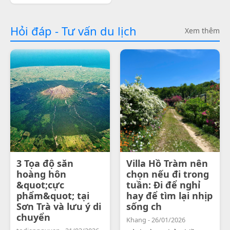
Hỏi đáp - Tư vấn du lịch
Xem thêm
3 Tọa độ săn
Villa Hồ Tràm nên
hoàng hôn
chọn nếu đi trong
&quot;cực
tuần: Đi để nghỉ
phẩm&quot; tại
hay để tìm lại nhịp
Sơn Trà và lưu ý di
sống ch
chuyển
Khang - 26/01/2026