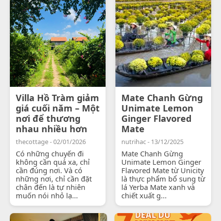
Villa Hồ Tràm giảm
Mate Chanh Gừng
giá cuối năm – Một
Unimate Lemon
nơi để thương
Ginger Flavored
nhau nhiều hơn
Mate
thecottage - 02/01/2026
nutrihac - 13/12/2025
Có những chuyến đi
Mate Chanh Gừng
không cần quá xa, chỉ
Unimate Lemon Ginger
cần đúng nơi. Và có
Flavored Mate từ Unicity
những nơi, chỉ cần đặt
là thực phẩm bổ sung từ
chân đến là tự nhiên
lá Yerba Mate xanh và
muốn nói nhỏ lạ...
chiết xuất g...