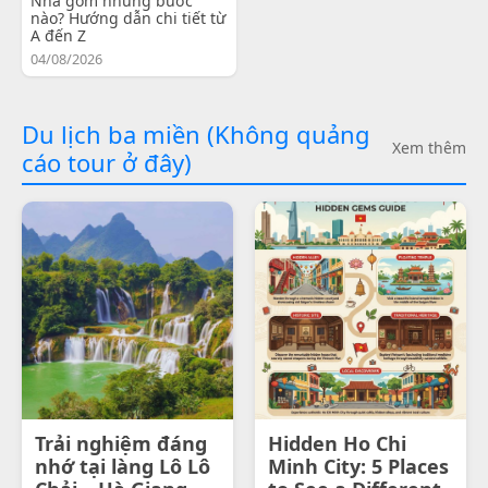
Nha gồm những bước
nào? Hướng dẫn chi tiết từ
A đến Z
04/08/2026
Du lịch ba miền (Không quảng
Xem thêm
cáo tour ở đây)
Trải nghiệm đáng
Hidden Ho Chi
nhớ tại làng Lô Lô
Minh City: 5 Places