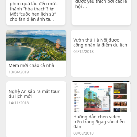
được yêu thích bởi các lễ
phim quá lâu đến mức
hội ...
thành “hóa thạch”! 💀
Một “cuộc hẹn lịch sử”
cho fan điện ảnh tạ...
Vườn thú Hà Nội được
công nhận là điểm du lịch
04/12/2018
Mem mới chào cả nhà
10/04/2019
Nghệ An sắp ra mắt tour
du lịch mới
14/11/2018
Hướng dẫn chèn video
trên trang 9gag vào diễn
đàn
08/08/2018