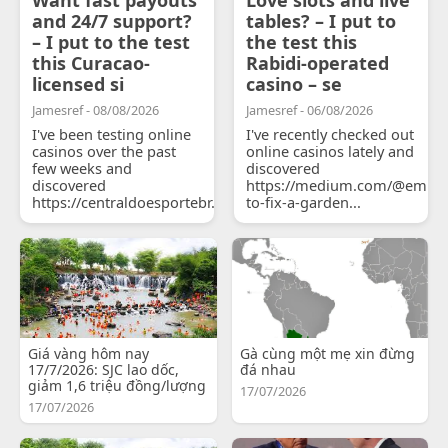
and 24/7 support?
tables? – I put to
– I put to the test
the test this
this Curacao-
Rabidi-operated
licensed si
casino – se
Jamesref - 08/08/2026
Jamesref - 06/08/2026
I've been testing online
I've recently checked out
casinos over the past
online casinos lately and
few weeks and
discovered
discovered
https://medium.com/@emily
https://centraldoesportebr.substack.com/p/cucure...
to-fix-a-garden...
Giá vàng hôm nay
Gà cùng một mẹ xin đừng
17/7/2026: SJC lao dốc,
đá nhau
giảm 1,6 triệu đồng/lượng
17/07/2026
17/07/2026