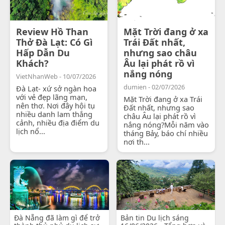
Review Hồ Than
Mặt Trời đang ở xa
Thở Đà Lạt: Có Gì
Trái Đất nhất,
Hấp Dẫn Du
nhưng sao châu
Khách?
Âu lại phát rồ vì
nắng nóng
VietNhanWeb - 10/07/2026
dumien - 02/07/2026
Đà Lạt- xứ sở ngàn hoa
với vẻ đẹp lãng mạn,
Mặt Trời đang ở xa Trái
nên thơ. Nơi đây hội tụ
Đất nhất, nhưng sao
nhiều danh lam thắng
châu Âu lại phát rồ vì
cảnh, nhiều địa điểm du
nắng nóng?Mỗi năm vào
lịch nổ...
tháng Bảy, báo chí nhiều
nơi th...
Đà Nẵng đã làm gì để trở
Bản tin Du lịch sáng