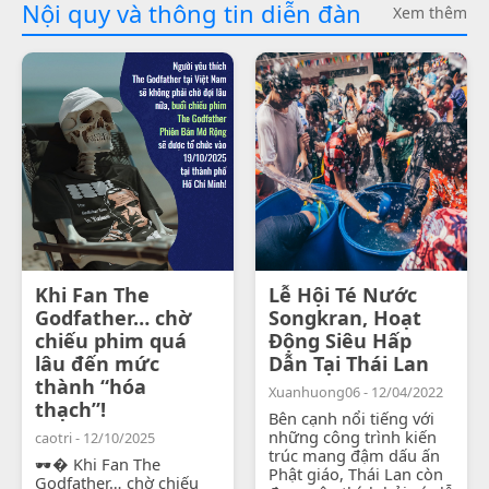
Nội quy và thông tin diễn đàn
Xem thêm
Khi Fan The
Lễ Hội Té Nước
Godfather… chờ
Songkran, Hoạt
chiếu phim quá
Động Siêu Hấp
lâu đến mức
Dẫn Tại Thái Lan
thành “hóa
Xuanhuong06 - 12/04/2022
thạch”!
Bên cạnh nổi tiếng với
những công trình kiến
caotri - 12/10/2025
trúc mang đậm dấu ấn
🕶� Khi Fan The
Phật giáo, Thái Lan còn
Godfather… chờ chiếu