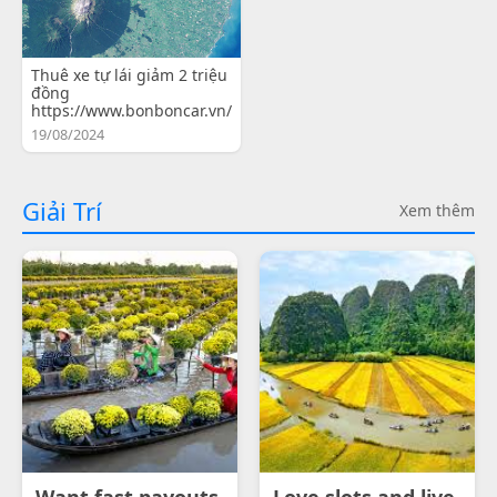
Thuê xe tự lái giảm 2 triệu
đồng
https://www.bonboncar.vn/
19/08/2024
Giải Trí
Xem thêm
Want fast payouts
Love slots and live