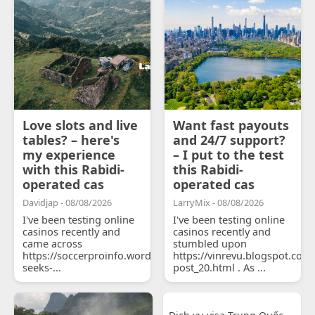
Love slots and live
Want fast payouts
tables? – here's
and 24/7 support?
my experience
– I put to the test
with this Rabidi-
this Rabidi-
operated cas
operated cas
Davidjap - 08/08/2026
LarryMix - 08/08/2026
I've been testing online
I've been testing online
casinos recently and
casinos recently and
came across
stumbled upon
https://soccerproinfo.wordpress.com/2026/07/11/courtois-
https://vinrevu.blogspot.com
seeks-...
post_20.html . As ...