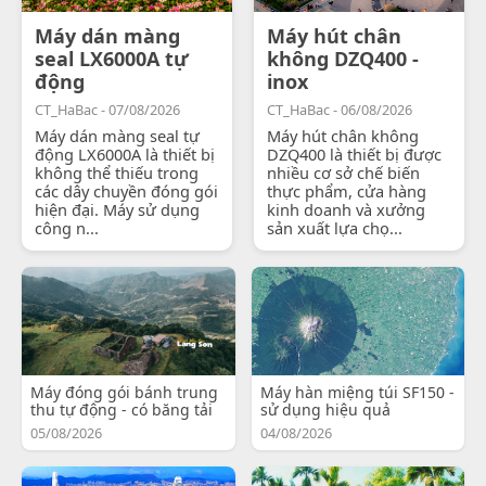
Máy dán màng
Máy hút chân
seal LX6000A tự
không DZQ400 -
động
inox
CT_HaBac - 07/08/2026
CT_HaBac - 06/08/2026
Máy dán màng seal tự
Máy hút chân không
động LX6000A là thiết bị
DZQ400 là thiết bị được
không thể thiếu trong
nhiều cơ sở chế biến
các dây chuyền đóng gói
thực phẩm, cửa hàng
hiện đại. Máy sử dụng
kinh doanh và xưởng
công n...
sản xuất lựa chọ...
Máy đóng gói bánh trung
Máy hàn miệng túi SF150 -
thu tự động - có băng tải
sử dụng hiệu quả
05/08/2026
04/08/2026