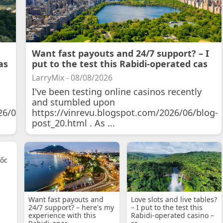
Want fast payouts and 24/7 support? – I
as
put to the test this Rabidi-operated cas
LarryMix - 08/08/2026
I've been testing online casinos recently
and stumbled upon
26/07/11/courtois-
https://vinrevu.blogspot.com/2026/06/blog-
post_20.html . As ...
uốc
Want fast payouts and
Love slots and live tables?
24/7 support? – here's my
– I put to the test this
experience with this
Rabidi-operated casino –