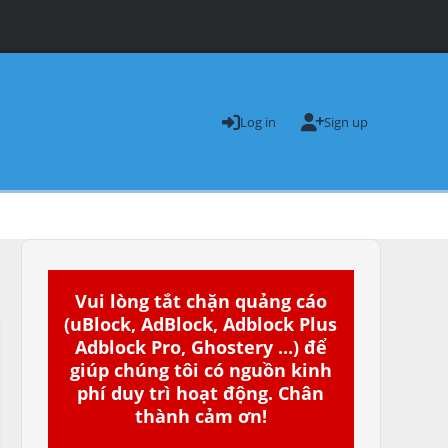
Log in
Sign up
Vui lòng tắt chặn quảng cáo
(uBlock, AdBlock, Adblock Plus
Adblock Pro, Ghostery ...) để
giúp chúng tôi có nguồn kinh
phí duy trì hoạt động. Chân
thành cảm ơn!