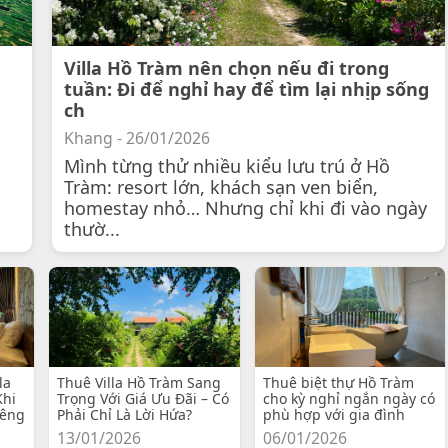
Villa Hồ Tràm nên chọn nếu đi trong
tuần: Đi để nghỉ hay để tìm lại nhịp sống
ch
Khang - 26/01/2026
Mình từng thử nhiều kiểu lưu trú ở Hồ
Tràm: resort lớn, khách sạn ven biển,
homestay nhỏ… Nhưng chỉ khi đi vào ngày
thườ...
la
Thuê Villa Hồ Tràm Sang
Thuê biệt thự Hồ Tràm
Khi
Trọng Với Giá Ưu Đãi – Có
cho kỳ nghỉ ngắn ngày có
iêng
Phải Chỉ Là Lời Hứa?
phù hợp với gia đình
13/01/2026
06/01/2026