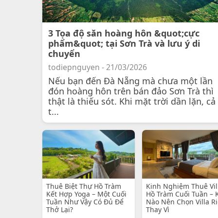
3 Tọa độ săn hoàng hôn &quot;cực
phẩm&quot; tại Sơn Trà và lưu ý di
chuyển
todiepnguyen - 21/03/2026
Nếu bạn đến Đà Nẵng mà chưa một lần
đón hoàng hôn trên bán đảo Sơn Trà thì
thật là thiếu sót. Khi mặt trời dần lặn, cả
t...
Thuê Biệt Thự Hồ Tràm
Kinh Nghiệm Thuê Vil
Kết Hợp Yoga – Một Cuối
Hồ Tràm Cuối Tuần – 
Tuần Như Vậy Có Đủ Để
Nào Nên Chọn Villa R
Thở Lại?
Thay Vì