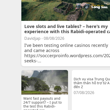
Love slots and live tables? – here's my
experience with this Rabidi-operated c
Davidjap - 08/08/2026
I've been testing online casinos recently
and came across
https://soccerproinfo.wordpress.com/20
seeks-...
Dịch vụ visa Trung Q
thăm thân hỗ trợ từ A
đến Z
07/08/2026
Want fast payouts and
24/7 support? – I put to
the test this Rabidi-