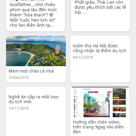
Phật giáo, Thái Lan còn
Godfather… chờ chiếu
được yêu thích bởi các lễ
phim quá lâu đến mức
hội ...
thành “hóa thạch”! 💀
Một “cuộc hẹn lịch sử”
cho fan điện ảnh tạ...
Vườn thú Hà Nội được
công nhận là điểm du lịch
04/12/2018
Mem mới chào cả nhà
10/04/2019
Nghệ An sắp ra mắt tour
du lịch mới
14/11/2018
Hướng dẫn chèn video
trên trang 9gag vào diễn
đàn