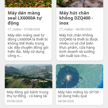
Máy dán màng
Máy hút chân
seal LX6000A tự
không DZQ400 -
động
inox
CT_HaBac - 07/08/2026
CT_HaBac - 06/08/2026
Máy dán màng seal tự
Máy hút chân không
động LX6000A là thiết bị
DZQ400 là thiết bị được
không thể thiếu trong
nhiều cơ sở chế biến
các dây chuyền đóng gói
thực phẩm, cửa hàng
hiện đại. Máy sử dụng
kinh doanh và xưởng
công n...
sản xuất lựa chọ...
Máy đóng gói bánh trung
Máy hàn miệng túi SF150 -
thu tự động - có băng tải
sử dụng hiệu quả
05/08/2026
04/08/2026