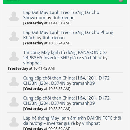
Lắp Đặt Máy Lạnh Treo Tường LG Cho
Showroom
by
tinhtrieuan
[
Yesterday
at 11:41:51 AM]
Lắp Đặt Máy Lạnh Treo Tường LG Cho Phòng
Khách
by
tinhtrieuan
[
Yesterday
at 10:53:24 AM]
Thi công Máy lạnh tủ đứng PANASONIC S-
24PB3H5 Inverter 3HP giá rẻ và chất lư
by
vinhphat
[
Yesterday
at 10:41:42 AM]
Cung cấp chổi than China: J164, J201, D172,
CH33N, J204, D374N
by
tramanh09
[
Yesterday
at 10:36:35 AM]
Cung cấp chổi than China: J164, J201, D172,
CH33N, J204, D374N
by
tramanh09
[
Yesterday
at 10:33:32 AM]
Lắp hệ thống Máy lạnh âm trần DAIKIN FCFC thổi
đa hướng – Inverter giá rẻ
by
vinhphat
[
Yesterday
at 09:05:59 AM]