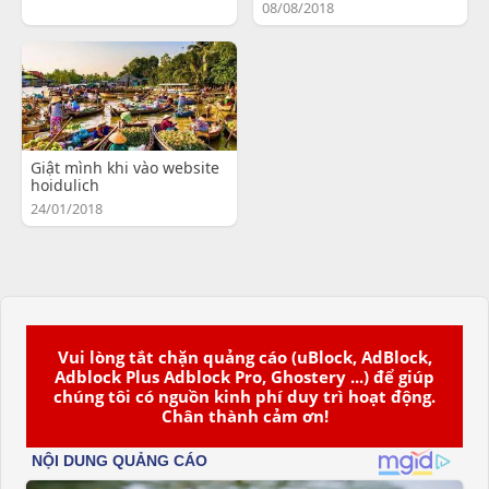
08/08/2018
Giật mình khi vào website
hoidulich
24/01/2018
Vui lòng tắt chặn quảng cáo (uBlock, AdBlock,
Adblock Plus Adblock Pro, Ghostery ...) để giúp
chúng tôi có nguồn kinh phí duy trì hoạt động.
Chân thành cảm ơn!