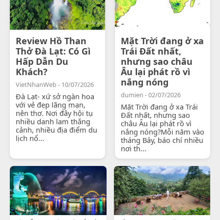
Review Hồ Than
Mặt Trời đang ở xa
Thở Đà Lạt: Có Gì
Trái Đất nhất,
Hấp Dẫn Du
nhưng sao châu
Khách?
Âu lại phát rồ vì
nắng nóng
VietNhanWeb - 10/07/2026
dumien - 02/07/2026
Đà Lạt- xứ sở ngàn hoa
với vẻ đẹp lãng mạn,
Mặt Trời đang ở xa Trái
nên thơ. Nơi đây hội tụ
Đất nhất, nhưng sao
nhiều danh lam thắng
châu Âu lại phát rồ vì
cảnh, nhiều địa điểm du
nắng nóng?Mỗi năm vào
lịch nổ...
tháng Bảy, báo chí nhiều
nơi th...