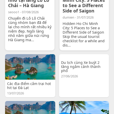
Chải – Hà Giang
to See a Different
Side of Saigon
seooo1 - 07/08/2026
dumien - 31/07/2026
Chuyến đi Lô Lô Chải
cùng nhóm bạn đã để
Hidden Ho Chi Minh
lại cho mình rất nhiều kỷ
City: 5 Places to See a
niệm đẹp. Ngôi làng
Different Side of Saigon
nhỏ nằm giữa núi rừng
Skip the usual tourist
Hà Giang ma...
checklist for a while and
dis...
Du lịch cùng Xe buýt 2
tầng ngắm cảnh thành
phố
27/06/2026
Các địa điểm cắm trại hot
hit tại Đà Lạt
13/07/2026