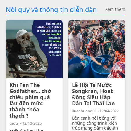
Nội quy và thông tin diễn đàn
Xem thêm
Khi Fan The
Lễ Hội Té Nước
Godfather… chờ
Songkran, Hoạt
chiếu phim quá
Động Siêu Hấp
lâu đến mức
Dẫn Tại Thái Lan
thành “hóa
Xuanhuong06 - 12/04/2022
thạch”!
Bên cạnh nổi tiếng với
những công trình kiến
caotri - 12/10/2025
trúc mang đậm dấu ấn
🕶� Khi Fan The