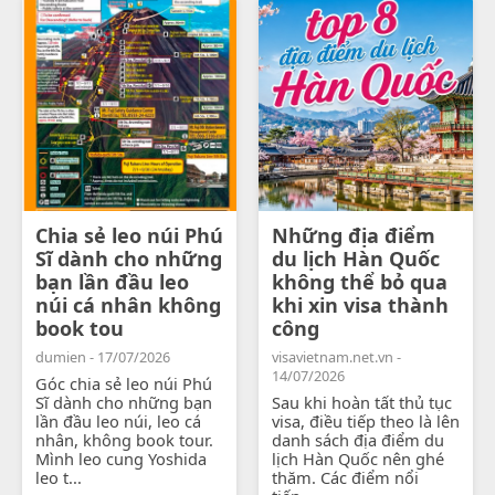
Chia sẻ leo núi Phú
Những địa điểm
Sĩ dành cho những
du lịch Hàn Quốc
bạn lần đầu leo
không thể bỏ qua
núi cá nhân không
khi xin visa thành
book tou
công
dumien - 17/07/2026
visavietnam.net.vn -
14/07/2026
Góc chia sẻ leo núi Phú
Sĩ dành cho những bạn
Sau khi hoàn tất thủ tục
lần đầu leo núi, leo cá
visa, điều tiếp theo là lên
nhân, không book tour.
danh sách địa điểm du
Mình leo cung Yoshida
lịch Hàn Quốc nên ghé
leo t...
thăm. Các điểm nổi