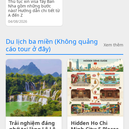
Thủ tục xin visa Tây Ban
Nha gồm những bước
nào? Hướng dẫn chi tiết từ
A đến Z
04/08/2026
Du lịch ba miền (Không quảng
Xem thêm
cáo tour ở đây)
Trải nghiệm đáng
Hidden Ho Chi
nhớ tại làng Lô Lô
Minh City: 5 Places