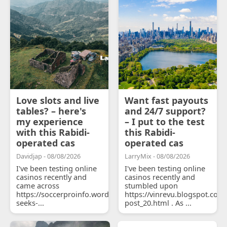
Love slots and live
Want fast payouts
tables? – here's
and 24/7 support?
my experience
– I put to the test
with this Rabidi-
this Rabidi-
operated cas
operated cas
Davidjap - 08/08/2026
LarryMix - 08/08/2026
I've been testing online
I've been testing online
casinos recently and
casinos recently and
came across
stumbled upon
https://soccerproinfo.wordpress.com/2026/07/11/courtois-
https://vinrevu.blogspot.com
seeks-...
post_20.html . As ...