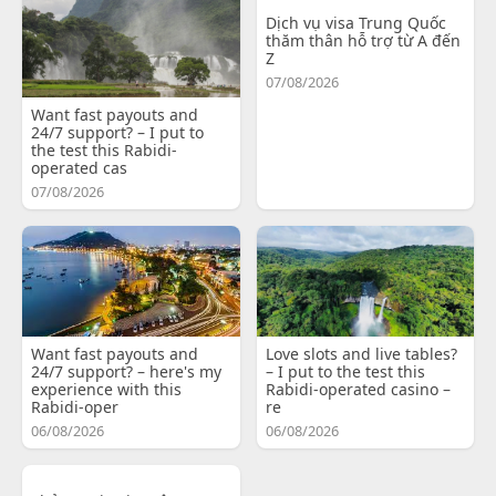
Dịch vụ visa Trung Quốc
thăm thân hỗ trợ từ A đến
Z
07/08/2026
Want fast payouts and
24/7 support? – I put to
the test this Rabidi-
operated cas
07/08/2026
Want fast payouts and
Love slots and live tables?
24/7 support? – here's my
– I put to the test this
experience with this
Rabidi-operated casino –
Rabidi-oper
re
06/08/2026
06/08/2026