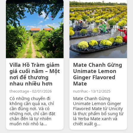
Villa Hồ Tràm giảm
Mate Chanh Gừng
giá cuối năm – Một
Unimate Lemon
nơi để thương
Ginger Flavored
nhau nhiều hơn
Mate
thecottage - 02/01/2026
nutrihac - 13/12/2025
Có những chuyến đi
Mate Chanh Gừng
không cần quá xa, chỉ
Unimate Lemon Ginger
cần đúng nơi. Và có
Flavored Mate từ Unicity
những nơi, chỉ cần đặt
là thực phẩm bổ sung từ
chân đến là tự nhiên
lá Yerba Mate xanh và
muốn nói nhỏ lạ...
chiết xuất g...