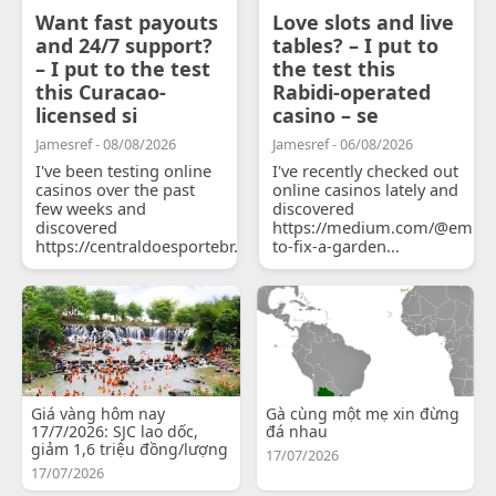
Want fast payouts
Love slots and live
and 24/7 support?
tables? – I put to
– I put to the test
the test this
this Curacao-
Rabidi-operated
licensed si
casino – se
Jamesref - 08/08/2026
Jamesref - 06/08/2026
I've been testing online
I've recently checked out
casinos over the past
online casinos lately and
few weeks and
discovered
discovered
https://medium.com/@emily
https://centraldoesportebr.substack.com/p/cucure...
to-fix-a-garden...
Giá vàng hôm nay
Gà cùng một mẹ xin đừng
17/7/2026: SJC lao dốc,
đá nhau
giảm 1,6 triệu đồng/lượng
17/07/2026
17/07/2026