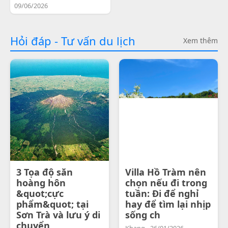
09/06/2026
Hỏi đáp - Tư vấn du lịch
Xem thêm
3 Tọa độ săn
Villa Hồ Tràm nên
hoàng hôn
chọn nếu đi trong
&quot;cực
tuần: Đi để nghỉ
phẩm&quot; tại
hay để tìm lại nhịp
Sơn Trà và lưu ý di
sống ch
chuyển
Khang - 26/01/2026