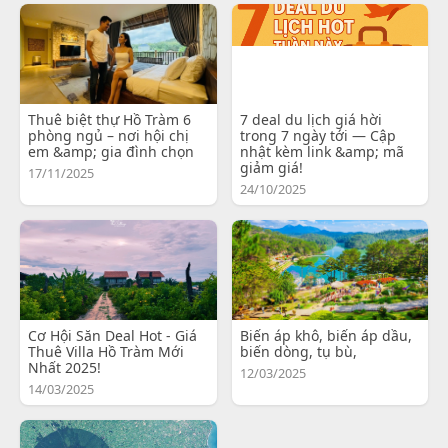
Thuê biệt thự Hồ Tràm 6
7 deal du lịch giá hời
phòng ngủ – nơi hội chị
trong 7 ngày tới — Cập
em &amp; gia đình chọn
nhật kèm link &amp; mã
giảm giá!
17/11/2025
24/10/2025
Cơ Hội Săn Deal Hot - Giá
Biến áp khô, biến áp dầu,
Thuê Villa Hồ Tràm Mới
biến dòng, tụ bù,
Nhất 2025!
12/03/2025
14/03/2025