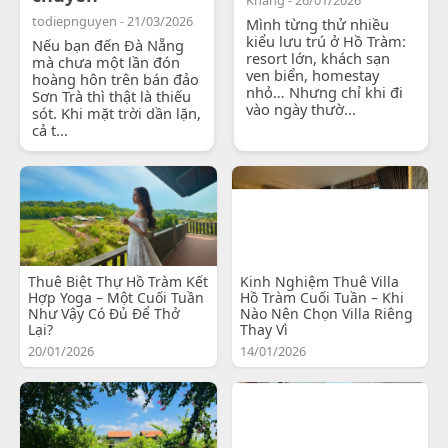
todiepnguyen - 21/03/2026
Mình từng thử nhiều
kiểu lưu trú ở Hồ Tràm:
Nếu bạn đến Đà Nẵng
resort lớn, khách sạn
mà chưa một lần đón
ven biển, homestay
hoàng hôn trên bán đảo
nhỏ… Nhưng chỉ khi đi
Sơn Trà thì thật là thiếu
vào ngày thườ...
sót. Khi mặt trời dần lặn,
cả t...
Thuê Biệt Thự Hồ Tràm Kết
Kinh Nghiệm Thuê Villa
Hợp Yoga – Một Cuối Tuần
Hồ Tràm Cuối Tuần – Khi
Như Vậy Có Đủ Để Thở
Nào Nên Chọn Villa Riêng
Lại?
Thay Vì
20/01/2026
14/01/2026