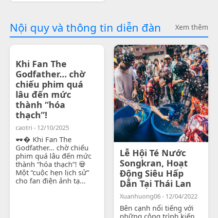
Nội quy và thông tin diễn đàn
Xem thêm
Khi Fan The
Godfather… chờ
chiếu phim quá
lâu đến mức
thành “hóa
thạch”!
caotri - 12/10/2025
🕶� Khi Fan The
Godfather… chờ chiếu
Lễ Hội Té Nước
phim quá lâu đến mức
Songkran, Hoạt
thành “hóa thạch”! 💀
Một “cuộc hẹn lịch sử”
Động Siêu Hấp
cho fan điện ảnh tạ...
Dẫn Tại Thái Lan
Xuanhuong06 - 12/04/2022
Bên cạnh nổi tiếng với
những công trình kiến