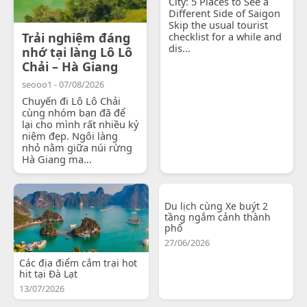
City: 5 Places to See a
Different Side of Saigon
Skip the usual tourist
Trải nghiệm đáng
checklist for a while and
dis...
nhớ tại làng Lô Lô
Chải – Hà Giang
seooo1 - 07/08/2026
Chuyến đi Lô Lô Chải
cùng nhóm bạn đã để
lại cho mình rất nhiều kỷ
niệm đẹp. Ngôi làng
nhỏ nằm giữa núi rừng
Hà Giang ma...
Du lịch cùng Xe buýt 2
tầng ngắm cảnh thành
phố
27/06/2026
Các địa điểm cắm trại hot
hit tại Đà Lạt
13/07/2026