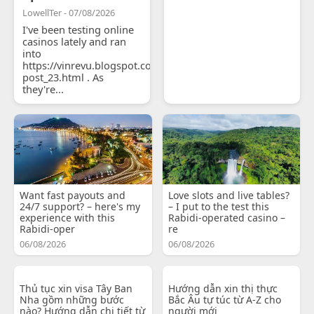
LowellTer - 07/08/2026
I've been testing online
casinos lately and ran
into
https://vinrevu.blogspot.com/2026/06/blog-
post_23.html . As
they're...
Want fast payouts and
Love slots and live tables?
24/7 support? – here's my
– I put to the test this
experience with this
Rabidi-operated casino –
Rabidi-oper
re
06/08/2026
06/08/2026
Thủ tục xin visa Tây Ban
Hướng dẫn xin thị thực
Nha gồm những bước
Bắc Âu tự túc từ A-Z cho
nào? Hướng dẫn chi tiết từ
người mới