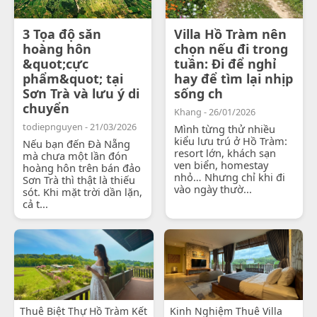
3 Tọa độ săn
Villa Hồ Tràm nên
hoàng hôn
chọn nếu đi trong
&quot;cực
tuần: Đi để nghỉ
phẩm&quot; tại
hay để tìm lại nhịp
Sơn Trà và lưu ý di
sống ch
chuyển
Khang - 26/01/2026
todiepnguyen - 21/03/2026
Mình từng thử nhiều
kiểu lưu trú ở Hồ Tràm:
Nếu bạn đến Đà Nẵng
resort lớn, khách sạn
mà chưa một lần đón
ven biển, homestay
hoàng hôn trên bán đảo
nhỏ… Nhưng chỉ khi đi
Sơn Trà thì thật là thiếu
vào ngày thườ...
sót. Khi mặt trời dần lặn,
cả t...
Thuê Biệt Thự Hồ Tràm Kết
Kinh Nghiệm Thuê Villa