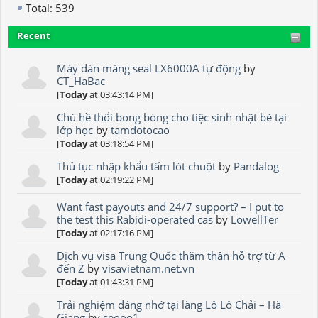
Total: 539
Recent
Máy dán màng seal LX6000A tự động
by
CT_HaBac
[
Today
at 03:43:14 PM]
Chú hề thổi bong bóng cho tiệc sinh nhật bé tại
lớp học
by
tamdotocao
[
Today
at 03:18:54 PM]
Thủ tục nhập khẩu tấm lót chuột
by
Pandalog
[
Today
at 02:19:22 PM]
Want fast payouts and 24/7 support? – I put to
the test this Rabidi-operated cas
by
LowellTer
[
Today
at 02:17:16 PM]
Dịch vụ visa Trung Quốc thăm thân hỗ trợ từ A
đến Z
by
visavietnam.net.vn
[
Today
at 01:43:31 PM]
Trải nghiệm đáng nhớ tại làng Lô Lô Chải – Hà
Giang
by
seooo1