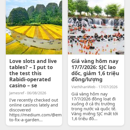
Love slots and live
Giá vàng hôm nay
tables? – I put to
17/7/2026: SJC lao
the test this
dốc, giảm 1,6 triệu
Rabidi-operated
đồng/lượng
casino – se
VietNhanWeb - 17/07/2026
Jamesref - 06/08/2026
Giá vàng hôm nay
17/7/2026 đồng loạt đi
I've recently checked out
xuống ở cả thị trường
online casinos lately and
trong nước và quốc tế.
discovered
Vàng miếng SJC mất tới
https://medium.com/@emilyjohnsonready/how-
1,6 triệu đồ...
to-fix-a-garden...