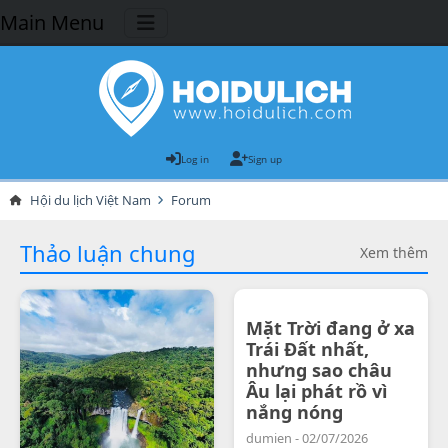
Main Menu
Log in
Sign up
Hội du lịch Việt Nam
Forum
Thảo luận chung
Xem thêm
Mặt Trời đang ở xa
Trái Đất nhất,
nhưng sao châu
Âu lại phát rồ vì
nắng nóng
dumien - 02/07/2026