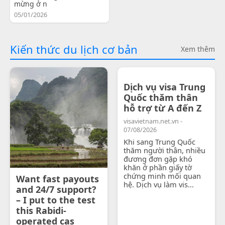
mừng ở n
05/01/2026
Kiến thức du lịch cơ bản
Xem thêm
Dịch vụ visa Trung
Quốc thăm thân
hỗ trợ từ A đến Z
visavietnam.net.vn -
07/08/2026
Khi sang Trung Quốc
thăm người thân, nhiều
đương đơn gặp khó
khăn ở phần giấy tờ
chứng minh mối quan
Want fast payouts
hệ. Dịch vụ làm vis...
and 24/7 support?
– I put to the test
this Rabidi-
operated cas