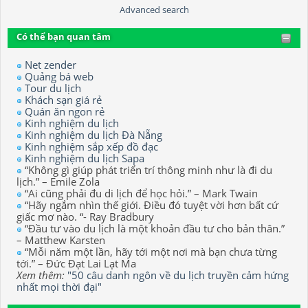
Advanced search
Có thể bạn quan tâm
Net zender
Quảng bá web
Tour du lịch
Khách sạn giá rẻ
Quán ăn ngon rẻ
Kinh nghiệm du lịch
Kinh nghiệm du lịch Đà Nẵng
Kinh nghiệm sắp xếp đồ đạc
Kinh nghiệm du lịch Sapa
“Không gì giúp phát triển trí thông minh như là đi du
lịch.” – Emile Zola
“Ai cũng phải đu di lịch để học hỏi.” – Mark Twain
“Hãy ngắm nhìn thế giới. Điều đó tuyệt vời hơn bất cứ
giấc mơ nào. “- Ray Bradbury
“Đầu tư vào du lịch là một khoản đầu tư cho bản thân.”
– Matthew Karsten
“Mỗi năm một lần, hãy tới một nơi mà bạn chưa từng
tới.” – Đức Đạt Lai Lạt Ma
Xem thêm:
"50 câu danh ngôn về du lịch truyền cảm hứng
nhất mọi thời đại"