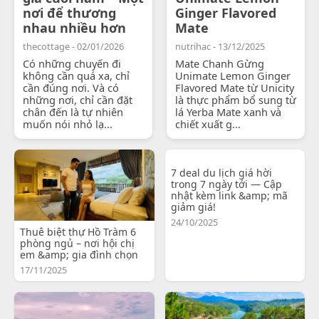
nơi để thương
Ginger Flavored
nhau nhiều hơn
Mate
thecottage - 02/01/2026
nutrihac - 13/12/2025
Có những chuyến đi
Mate Chanh Gừng
không cần quá xa, chỉ
Unimate Lemon Ginger
cần đúng nơi. Và có
Flavored Mate từ Unicity
những nơi, chỉ cần đặt
là thực phẩm bổ sung từ
chân đến là tự nhiên
lá Yerba Mate xanh và
muốn nói nhỏ lạ...
chiết xuất g...
7 deal du lịch giá hời
trong 7 ngày tới — Cập
nhật kèm link &amp; mã
giảm giá!
24/10/2025
Thuê biệt thự Hồ Tràm 6
phòng ngủ – nơi hội chị
em &amp; gia đình chọn
17/11/2025