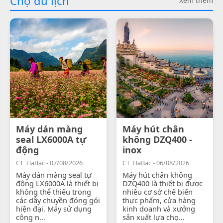
Chợ du lịch
Xem thêm
Máy dán màng
Máy hút chân
seal LX6000A tự
không DZQ400 -
động
inox
CT_HaBac - 07/08/2026
CT_HaBac - 06/08/2026
Máy dán màng seal tự
Máy hút chân không
động LX6000A là thiết bị
DZQ400 là thiết bị được
không thể thiếu trong
nhiều cơ sở chế biến
các dây chuyền đóng gói
thực phẩm, cửa hàng
hiện đại. Máy sử dụng
kinh doanh và xưởng
công n...
sản xuất lựa chọ...