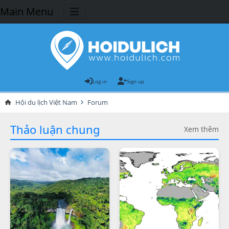
Main Menu
Log in
Sign up
Hội du lịch Việt Nam
Forum
Thảo luận chung
Xem thêm