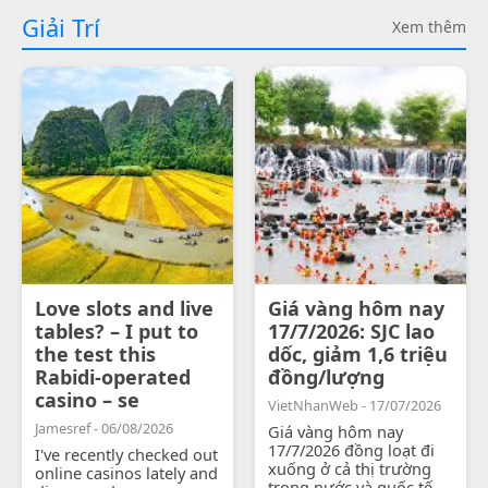
Giải Trí
Xem thêm
Love slots and live
Giá vàng hôm nay
tables? – I put to
17/7/2026: SJC lao
the test this
dốc, giảm 1,6 triệu
Rabidi-operated
đồng/lượng
casino – se
VietNhanWeb - 17/07/2026
Jamesref - 06/08/2026
Giá vàng hôm nay
17/7/2026 đồng loạt đi
I've recently checked out
xuống ở cả thị trường
online casinos lately and
trong nước và quốc tế.