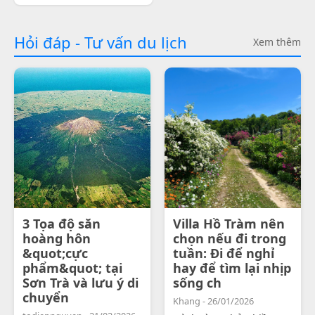
Hỏi đáp - Tư vấn du lịch
Xem thêm
3 Tọa độ săn
Villa Hồ Tràm nên
hoàng hôn
chọn nếu đi trong
&quot;cực
tuần: Đi để nghỉ
phẩm&quot; tại
hay để tìm lại nhịp
Sơn Trà và lưu ý di
sống ch
chuyển
Khang - 26/01/2026