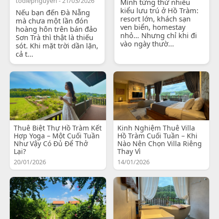
todiepnguyen - 21/03/2026
Mình từng thử nhiều
kiểu lưu trú ở Hồ Tràm:
Nếu bạn đến Đà Nẵng
resort lớn, khách sạn
mà chưa một lần đón
ven biển, homestay
hoàng hôn trên bán đảo
nhỏ… Nhưng chỉ khi đi
Sơn Trà thì thật là thiếu
vào ngày thườ...
sót. Khi mặt trời dần lặn,
cả t...
Thuê Biệt Thự Hồ Tràm Kết
Kinh Nghiệm Thuê Villa
Hợp Yoga – Một Cuối Tuần
Hồ Tràm Cuối Tuần – Khi
Như Vậy Có Đủ Để Thở
Nào Nên Chọn Villa Riêng
Lại?
Thay Vì
20/01/2026
14/01/2026