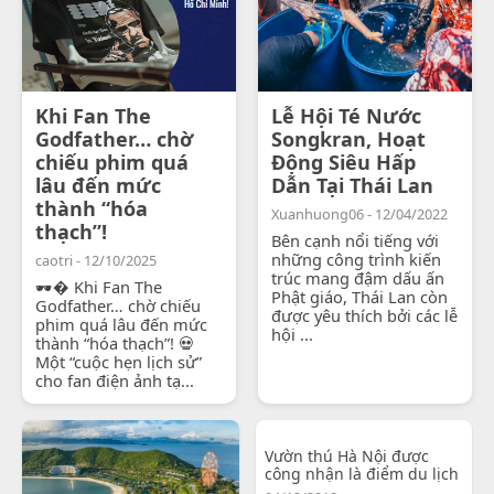
Khi Fan The
Lễ Hội Té Nước
Godfather… chờ
Songkran, Hoạt
chiếu phim quá
Động Siêu Hấp
lâu đến mức
Dẫn Tại Thái Lan
thành “hóa
Xuanhuong06 - 12/04/2022
thạch”!
Bên cạnh nổi tiếng với
những công trình kiến
caotri - 12/10/2025
trúc mang đậm dấu ấn
🕶� Khi Fan The
Phật giáo, Thái Lan còn
Godfather… chờ chiếu
được yêu thích bởi các lễ
phim quá lâu đến mức
hội ...
thành “hóa thạch”! 💀
Một “cuộc hẹn lịch sử”
cho fan điện ảnh tạ...
Vườn thú Hà Nội được
công nhận là điểm du lịch