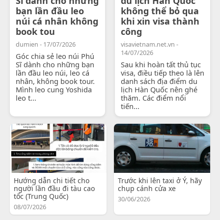
Sĩ dành cho những
du lịch Hàn Quốc
bạn lần đầu leo
không thể bỏ qua
núi cá nhân không
khi xin visa thành
book tou
công
dumien - 17/07/2026
visavietnam.net.vn -
14/07/2026
Góc chia sẻ leo núi Phú
Sĩ dành cho những bạn
Sau khi hoàn tất thủ tục
lần đầu leo núi, leo cá
visa, điều tiếp theo là lên
nhân, không book tour.
danh sách địa điểm du
Mình leo cung Yoshida
lịch Hàn Quốc nên ghé
leo t...
thăm. Các điểm nổi
tiến...
Hướng dẫn chi tiết cho
Trước khi lên taxi ở Ý, hãy
người lần đầu đi tàu cao
chụp cánh cửa xe
tốc (Trung Quốc)
30/06/2026
08/07/2026