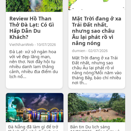
Review Hồ Than
Mặt Trời đang ở xa
Thở Đà Lạt: Có Gì
Trái Đất nhất,
Hấp Dẫn Du
nhưng sao châu
Khách?
Âu lại phát rồ vì
nắng nóng
VietNhanWeb - 10/07/2026
dumien - 02/07/2026
Đà Lạt- xứ sở ngàn hoa
với vẻ đẹp lãng mạn,
Mặt Trời đang ở xa Trái
nên thơ. Nơi đây hội tụ
Đất nhất, nhưng sao
nhiều danh lam thắng
châu Âu lại phát rồ vì
cảnh, nhiều địa điểm du
nắng nóng?Mỗi năm vào
lịch nổ...
tháng Bảy, báo chí nhiều
nơi th...
Đà Nẵng đã làm gì để trở
Bản tin Du lịch sáng