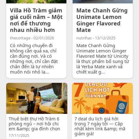
Villa Hồ Tràm giảm
Mate Chanh Gừng
giá cuối năm – Một
Unimate Lemon
nơi để thương
Ginger Flavored
nhau nhiều hơn
Mate
thecottage - 02/01/2026
nutrihac - 13/12/2025
Có những chuyến đi
Mate Chanh Gừng
không cần quá xa, chỉ
Unimate Lemon Ginger
cần đúng nơi. Và có
Flavored Mate từ Unicity
những nơi, chỉ cần đặt
là thực phẩm bổ sung từ
chân đến là tự nhiên
lá Yerba Mate xanh và
muốn nói nhỏ lạ...
chiết xuất g...
Thuê biệt thự Hồ Tràm 6
7 deal du lịch giá hời
phòng ngủ – nơi hội chị
trong 7 ngày tới — Cập
em &amp; gia đình chọn
nhật kèm link &amp; mã
giảm giá!
17/11/2025