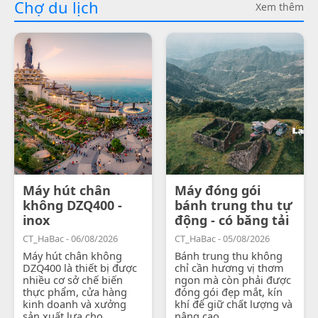
Chợ du lịch
Xem thêm
Máy hút chân
Máy đóng gói
không DZQ400 -
bánh trung thu tự
inox
động - có băng tải
CT_HaBac - 06/08/2026
CT_HaBac - 05/08/2026
Máy hút chân không
Bánh trung thu không
DZQ400 là thiết bị được
chỉ cần hương vị thơm
nhiều cơ sở chế biến
ngon mà còn phải được
thực phẩm, cửa hàng
đóng gói đẹp mắt, kín
kinh doanh và xưởng
khí để giữ chất lượng và
sản xuất lựa chọ...
nâng cao...