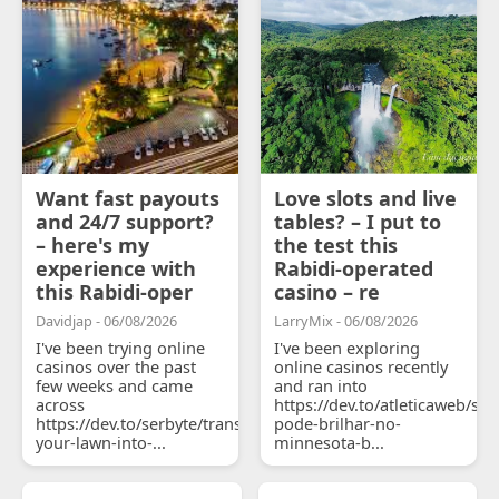
Want fast payouts
Love slots and live
and 24/7 support?
tables? – I put to
– here's my
the test this
experience with
Rabidi-operated
this Rabidi-oper
casino – re
Davidjap - 06/08/2026
LarryMix - 06/08/2026
I've been trying online
I've been exploring
casinos over the past
online casinos recently
few weeks and came
and ran into
across
https://dev.to/atleticaweb/sh
https://dev.to/serbyte/transform-
pode-brilhar-no-
your-lawn-into-...
minnesota-b...