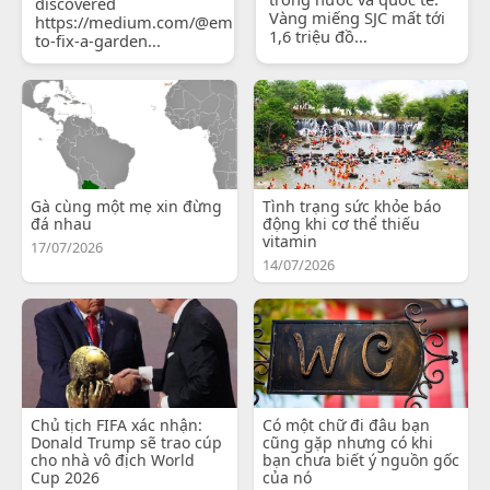
discovered
Vàng miếng SJC mất tới
https://medium.com/@emilyjohnsonready/how-
1,6 triệu đồ...
to-fix-a-garden...
Gà cùng một mẹ xin đừng
Tình trạng sức khỏe báo
đá nhau
động khi cơ thể thiếu
vitamin
17/07/2026
14/07/2026
Chủ tịch FIFA xác nhận:
Có một chữ đi đâu bạn
Donald Trump sẽ trao cúp
cũng gặp nhưng có khi
cho nhà vô địch World
bạn chưa biết ý nguồn gốc
Cup 2026
của nó