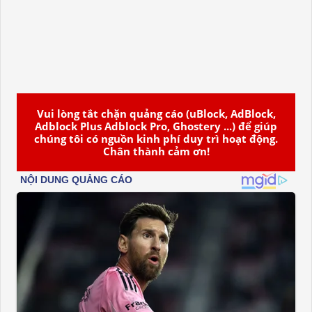
Vui lòng tắt chặn quảng cáo (uBlock, AdBlock,
Adblock Plus Adblock Pro, Ghostery ...) để giúp
chúng tôi có nguồn kinh phí duy trì hoạt động.
Chân thành cảm ơn!