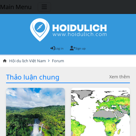
Main Menu
Log in
Sign up
Hội du lịch Việt Nam
Forum
Thảo luận chung
Xem thêm