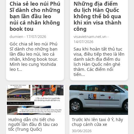
Chia sẻ leo núi Phú
Những địa điểm
Sĩ dành cho những
du lịch Hàn Quốc
bạn lần đầu leo
không thể bỏ qua
núi cá nhân không
khi xin visa thành
book tou
công
dumien - 17/07/2026
visavietnam.net.vn -
14/07/2026
Góc chia sẻ leo núi Phú
Sĩ dành cho những bạn
Sau khi hoàn tất thủ tục
lần đầu leo núi, leo cá
visa, điều tiếp theo là lên
nhân, không book tour.
danh sách địa điểm du
Mình leo cung Yoshida
lịch Hàn Quốc nên ghé
leo t...
thăm. Các điểm nổi
tiến...
Hướng dẫn chi tiết cho
Trước khi lên taxi ở Ý, hãy
người lần đầu đi tàu cao
chụp cánh cửa xe
tốc (Trung Quốc)
30/06/2026