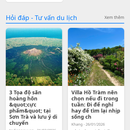
Hỏi đáp - Tư vấn du lịch
Xem thêm
3 Tọa độ săn
Villa Hồ Tràm nên
hoàng hôn
chọn nếu đi trong
&quot;cực
tuần: Đi để nghỉ
phẩm&quot; tại
hay để tìm lại nhịp
Sơn Trà và lưu ý di
sống ch
chuyển
Khang - 26/01/2026