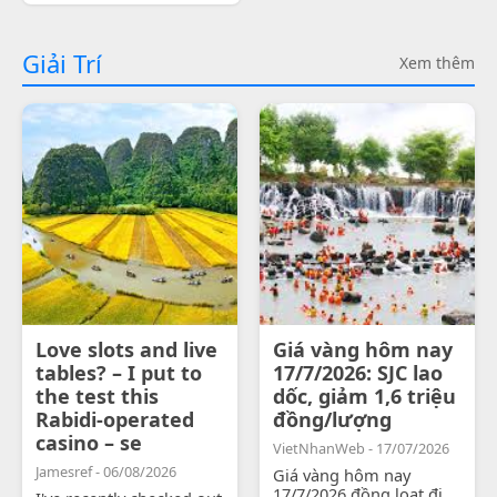
Giải Trí
Xem thêm
Love slots and live
Giá vàng hôm nay
tables? – I put to
17/7/2026: SJC lao
the test this
dốc, giảm 1,6 triệu
Rabidi-operated
đồng/lượng
casino – se
VietNhanWeb - 17/07/2026
Jamesref - 06/08/2026
Giá vàng hôm nay
17/7/2026 đồng loạt đi