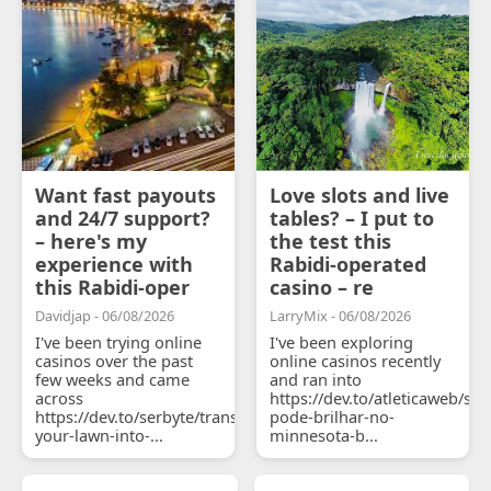
Want fast payouts
Love slots and live
and 24/7 support?
tables? – I put to
– here's my
the test this
experience with
Rabidi-operated
this Rabidi-oper
casino – re
Davidjap - 06/08/2026
LarryMix - 06/08/2026
I've been trying online
I've been exploring
casinos over the past
online casinos recently
few weeks and came
and ran into
across
https://dev.to/atleticaweb/sh
https://dev.to/serbyte/transform-
pode-brilhar-no-
your-lawn-into-...
minnesota-b...