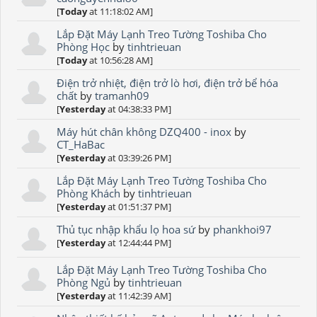
[
Today
at 11:18:02 AM]
Lắp Đặt Máy Lạnh Treo Tường Toshiba Cho
Phòng Học
by
tinhtrieuan
[
Today
at 10:56:28 AM]
Điện trở nhiệt, điện trở lò hơi, điện trở bể hóa
chất
by
tramanh09
[
Yesterday
at 04:38:33 PM]
Máy hút chân không DZQ400 - inox
by
CT_HaBac
[
Yesterday
at 03:39:26 PM]
Lắp Đặt Máy Lạnh Treo Tường Toshiba Cho
Phòng Khách
by
tinhtrieuan
[
Yesterday
at 01:51:37 PM]
Thủ tục nhập khẩu lọ hoa sứ
by
phankhoi97
[
Yesterday
at 12:44:44 PM]
Lắp Đặt Máy Lạnh Treo Tường Toshiba Cho
Phòng Ngủ
by
tinhtrieuan
[
Yesterday
at 11:42:39 AM]