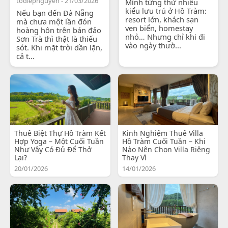
todiepnguyen - 21/03/2026
Mình từng thử nhiều
kiểu lưu trú ở Hồ Tràm:
Nếu bạn đến Đà Nẵng
resort lớn, khách sạn
mà chưa một lần đón
ven biển, homestay
hoàng hôn trên bán đảo
nhỏ… Nhưng chỉ khi đi
Sơn Trà thì thật là thiếu
vào ngày thườ...
sót. Khi mặt trời dần lặn,
cả t...
Thuê Biệt Thự Hồ Tràm Kết
Kinh Nghiệm Thuê Villa
Hợp Yoga – Một Cuối Tuần
Hồ Tràm Cuối Tuần – Khi
Như Vậy Có Đủ Để Thở
Nào Nên Chọn Villa Riêng
Lại?
Thay Vì
20/01/2026
14/01/2026