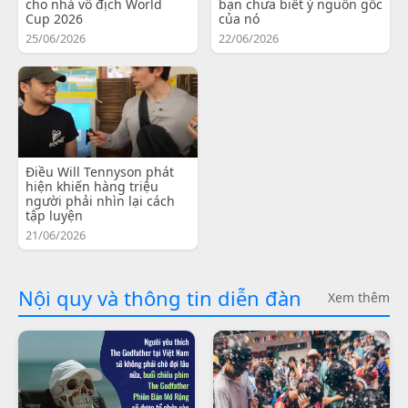
cho nhà vô địch World
bạn chưa biết ý nguồn gốc
Cup 2026
của nó
25/06/2026
22/06/2026
Điều Will Tennyson phát
hiện khiến hàng triệu
người phải nhìn lại cách
tập luyện
21/06/2026
Nội quy và thông tin diễn đàn
Xem thêm