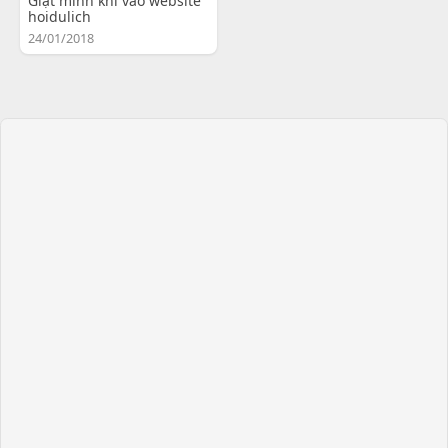
Giật mình khi vào website
hoidulich
24/01/2018