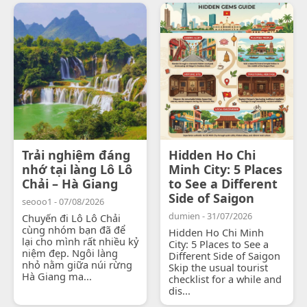
Trải nghiệm đáng
Hidden Ho Chi
nhớ tại làng Lô Lô
Minh City: 5 Places
Chải – Hà Giang
to See a Different
Side of Saigon
seooo1 - 07/08/2026
dumien - 31/07/2026
Chuyến đi Lô Lô Chải
cùng nhóm bạn đã để
Hidden Ho Chi Minh
lại cho mình rất nhiều kỷ
City: 5 Places to See a
niệm đẹp. Ngôi làng
Different Side of Saigon
nhỏ nằm giữa núi rừng
Skip the usual tourist
Hà Giang ma...
checklist for a while and
dis...