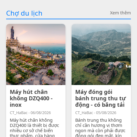
Chợ du lịch
Xem thêm
Máy hút chân
Máy đóng gói
không DZQ400 -
bánh trung thu tự
inox
động - có băng tải
CT_HaBac - 06/08/2026
CT_HaBac - 05/08/2026
Máy hút chân không
Bánh trung thu không
DZQ400 là thiết bị được
chỉ cần hương vị thơm
nhiều cơ sở chế biến
ngon mà còn phải được
thực phẩm, cửa hàng
đóng gói đẹp mắt, kín