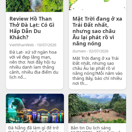
Review Hồ Than
Mặt Trời đang ở xa
Thở Đà Lạt: Có Gì
Trái Đất nhất,
Hấp Dẫn Du
nhưng sao châu
Khách?
Âu lại phát rồ vì
nắng nóng
VietNhanWeb - 10/07/2026
dumien - 02/07/2026
Đà Lạt- xứ sở ngàn hoa
với vẻ đẹp lãng mạn,
Mặt Trời đang ở xa Trái
nên thơ. Nơi đây hội tụ
Đất nhất, nhưng sao
nhiều danh lam thắng
châu Âu lại phát rồ vì
cảnh, nhiều địa điểm du
nắng nóng?Mỗi năm vào
lịch nổ...
tháng Bảy, báo chí nhiều
nơi th...
Đà Nẵng đã làm gì để trở
Bản tin Du lịch sáng