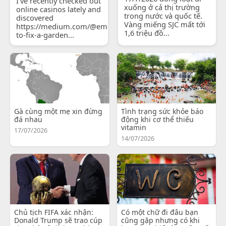
I've recently checked out
xuống ở cả thị trường
online casinos lately and
trong nước và quốc tế.
discovered
Vàng miếng SJC mất tới
https://medium.com/@emilyjohnsonready/how-
1,6 triệu đồ...
to-fix-a-garden...
Gà cùng một mẹ xin đừng
Tình trạng sức khỏe báo
đá nhau
động khi cơ thể thiếu
vitamin
17/07/2026
14/07/2026
Chủ tịch FIFA xác nhận:
Có một chữ đi đâu bạn
Donald Trump sẽ trao cúp
cũng gặp nhưng có khi