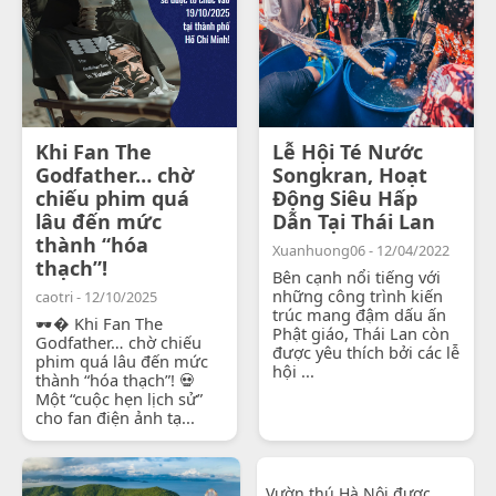
Khi Fan The
Lễ Hội Té Nước
Godfather… chờ
Songkran, Hoạt
chiếu phim quá
Động Siêu Hấp
lâu đến mức
Dẫn Tại Thái Lan
thành “hóa
Xuanhuong06 - 12/04/2022
thạch”!
Bên cạnh nổi tiếng với
những công trình kiến
caotri - 12/10/2025
trúc mang đậm dấu ấn
🕶� Khi Fan The
Phật giáo, Thái Lan còn
Godfather… chờ chiếu
được yêu thích bởi các lễ
phim quá lâu đến mức
hội ...
thành “hóa thạch”! 💀
Một “cuộc hẹn lịch sử”
cho fan điện ảnh tạ...
Vườn thú Hà Nội được