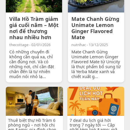
Villa Hồ Tràm giảm
Mate Chanh Gừng
giá cuối năm – Một
Unimate Lemon
nơi để thương
Ginger Flavored
nhau nhiều hơn
Mate
thecottage - 02/01/2026
nutrihac - 13/12/2025
Có những chuyến đi
Mate Chanh Gừng
không cần quá xa, chỉ
Unimate Lemon Ginger
cần đúng nơi. Và có
Flavored Mate từ Unicity
những nơi, chỉ cần đặt
là thực phẩm bổ sung từ
chân đến là tự nhiên
lá Yerba Mate xanh và
muốn nói nhỏ lạ...
chiết xuất g...
Thuê biệt thự Hồ Tràm 6
7 deal du lịch giá hời
phòng ngủ – nơi hội chị
trong 7 ngày tới — Cập
em &amp; gia đình chọn
nhật kèm link &amp; mã