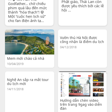
Phật giáo, Thái Lan còn
Godfather… chờ chiếu
được yêu thích bởi các lễ
phim quá lâu đến mức
hội ...
thành “hóa thạch”! 💀
Một “cuộc hẹn lịch sử”
cho fan điện ảnh tạ...
Vườn thú Hà Nội được
công nhận là điểm du lịch
04/12/2018
Mem mới chào cả nhà
10/04/2019
Nghệ An sắp ra mắt tour
du lịch mới
14/11/2018
Hướng dẫn chèn video
trên trang 9gag vào diễn
đàn