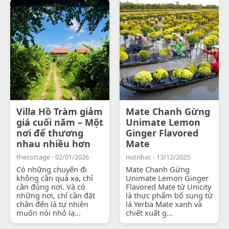
Villa Hồ Tràm giảm
Mate Chanh Gừng
giá cuối năm – Một
Unimate Lemon
nơi để thương
Ginger Flavored
nhau nhiều hơn
Mate
thecottage - 02/01/2026
nutrihac - 13/12/2025
Có những chuyến đi
Mate Chanh Gừng
không cần quá xa, chỉ
Unimate Lemon Ginger
cần đúng nơi. Và có
Flavored Mate từ Unicity
những nơi, chỉ cần đặt
là thực phẩm bổ sung từ
chân đến là tự nhiên
lá Yerba Mate xanh và
muốn nói nhỏ lạ...
chiết xuất g...