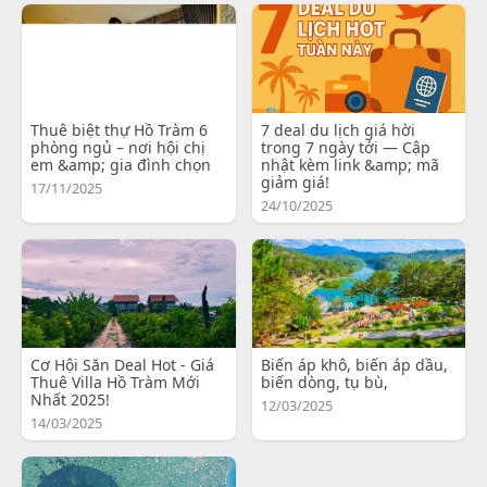
Thuê biệt thự Hồ Tràm 6
7 deal du lịch giá hời
phòng ngủ – nơi hội chị
trong 7 ngày tới — Cập
em &amp; gia đình chọn
nhật kèm link &amp; mã
giảm giá!
17/11/2025
24/10/2025
Cơ Hội Săn Deal Hot - Giá
Biến áp khô, biến áp dầu,
Thuê Villa Hồ Tràm Mới
biến dòng, tụ bù,
Nhất 2025!
12/03/2025
14/03/2025