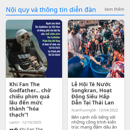
Nội quy và thông tin diễn đàn
Xem thêm
Khi Fan The
Lễ Hội Té Nước
Godfather… chờ
Songkran, Hoạt
chiếu phim quá
Động Siêu Hấp
lâu đến mức
Dẫn Tại Thái Lan
thành “hóa
Xuanhuong06 - 12/04/2022
thạch”!
Bên cạnh nổi tiếng với
những công trình kiến
caotri - 12/10/2025
trúc mang đậm dấu ấn
🕶� Khi Fan The