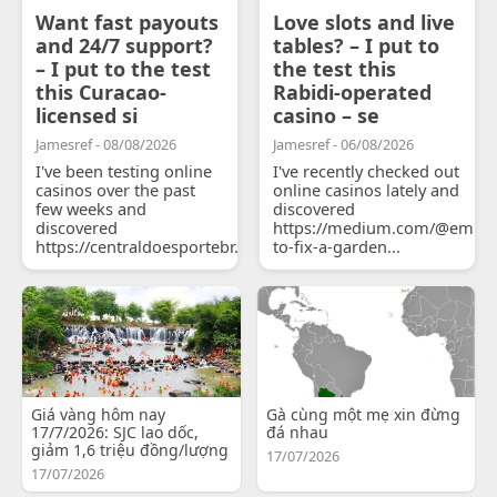
Want fast payouts
Love slots and live
and 24/7 support?
tables? – I put to
– I put to the test
the test this
this Curacao-
Rabidi-operated
licensed si
casino – se
Jamesref - 08/08/2026
Jamesref - 06/08/2026
I've been testing online
I've recently checked out
casinos over the past
online casinos lately and
few weeks and
discovered
discovered
https://medium.com/@emily
https://centraldoesportebr.substack.com/p/cucure...
to-fix-a-garden...
Giá vàng hôm nay
Gà cùng một mẹ xin đừng
17/7/2026: SJC lao dốc,
đá nhau
giảm 1,6 triệu đồng/lượng
17/07/2026
17/07/2026