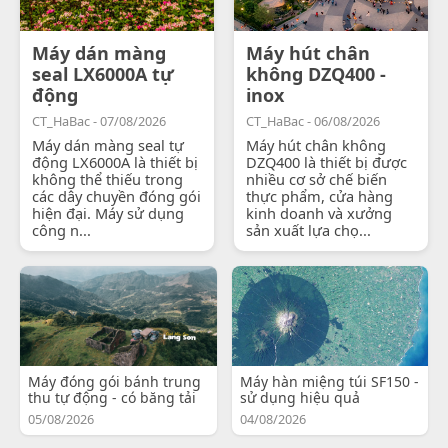
Máy dán màng
Máy hút chân
seal LX6000A tự
không DZQ400 -
động
inox
CT_HaBac - 07/08/2026
CT_HaBac - 06/08/2026
Máy dán màng seal tự
Máy hút chân không
động LX6000A là thiết bị
DZQ400 là thiết bị được
không thể thiếu trong
nhiều cơ sở chế biến
các dây chuyền đóng gói
thực phẩm, cửa hàng
hiện đại. Máy sử dụng
kinh doanh và xưởng
công n...
sản xuất lựa chọ...
Máy đóng gói bánh trung
Máy hàn miệng túi SF150 -
thu tự động - có băng tải
sử dụng hiệu quả
05/08/2026
04/08/2026