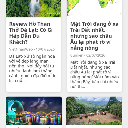
Review Hồ Than
Mặt Trời đang ở xa
Thở Đà Lạt: Có Gì
Trái Đất nhất,
Hấp Dẫn Du
nhưng sao châu
Khách?
Âu lại phát rồ vì
nắng nóng
VietNhanWeb - 10/07/2026
dumien - 02/07/2026
Đà Lạt- xứ sở ngàn hoa
với vẻ đẹp lãng mạn,
Mặt Trời đang ở xa Trái
nên thơ. Nơi đây hội tụ
Đất nhất, nhưng sao
nhiều danh lam thắng
châu Âu lại phát rồ vì
cảnh, nhiều địa điểm du
nắng nóng?Mỗi năm vào
lịch nổ...
tháng Bảy, báo chí nhiều
nơi th...