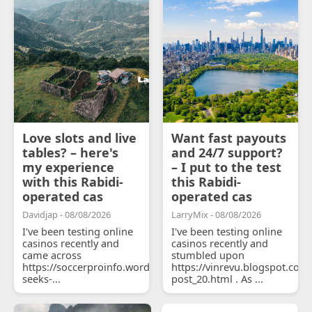
Love slots and live
Want fast payouts
tables? – here's
and 24/7 support?
my experience
– I put to the test
with this Rabidi-
this Rabidi-
operated cas
operated cas
Davidjap - 08/08/2026
LarryMix - 08/08/2026
I've been testing online
I've been testing online
casinos recently and
casinos recently and
came across
stumbled upon
https://soccerproinfo.wordpress.com/2026/07/11/courtois-
https://vinrevu.blogspot.com
seeks-...
post_20.html . As ...