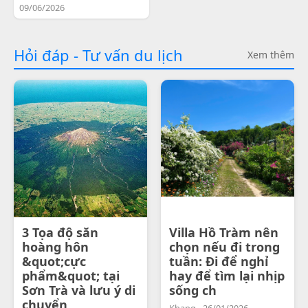
09/06/2026
Hỏi đáp - Tư vấn du lịch
Xem thêm
3 Tọa độ săn
Villa Hồ Tràm nên
hoàng hôn
chọn nếu đi trong
&quot;cực
tuần: Đi để nghỉ
phẩm&quot; tại
hay để tìm lại nhịp
Sơn Trà và lưu ý di
sống ch
chuyển
Khang - 26/01/2026