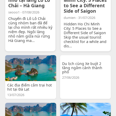
Chải – Hà Giang
to See a Different
Side of Saigon
seooo1 - 07/08/2026
dumien - 31/07/2026
Chuyến đi Lô Lô Chải
cùng nhóm bạn đã để
Hidden Ho Chi Minh
lại cho mình rất nhiều kỷ
City: 5 Places to See a
niệm đẹp. Ngôi làng
Different Side of Saigon
nhỏ nằm giữa núi rừng
Skip the usual tourist
Hà Giang ma...
checklist for a while and
dis...
Du lịch cùng Xe buýt 2
tầng ngắm cảnh thành
phố
27/06/2026
Các địa điểm cắm trại hot
hit tại Đà Lạt
13/07/2026