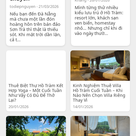
todiepnguyen - 21/03/2026
Mình từng thử nhiều
kiểu lưu trú ở Hồ Tràm:
Nếu bạn đến Đà Nẵng
resort lớn, khách sạn
mà chưa một lần đón
ven biển, homestay
hoàng hôn trên bán đảo
nhỏ… Nhưng chỉ khi đi
Sơn Trà thì thật là thiếu
vào ngày thườ...
sót. Khi mặt trời dần lặn,
cả t...
Thuê Biệt Thự Hồ Tràm Kết
Kinh Nghiệm Thuê Villa
Hợp Yoga – Một Cuối Tuần
Hồ Tràm Cuối Tuần – Khi
Như Vậy Có Đủ Để Thở
Nào Nên Chọn Villa Riêng
Lại?
Thay Vì
20/01/2026
14/01/2026