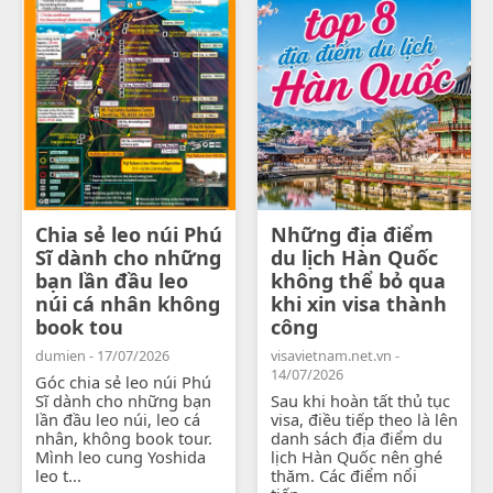
Chia sẻ leo núi Phú
Những địa điểm
Sĩ dành cho những
du lịch Hàn Quốc
bạn lần đầu leo
không thể bỏ qua
núi cá nhân không
khi xin visa thành
book tou
công
dumien - 17/07/2026
visavietnam.net.vn -
14/07/2026
Góc chia sẻ leo núi Phú
Sĩ dành cho những bạn
Sau khi hoàn tất thủ tục
lần đầu leo núi, leo cá
visa, điều tiếp theo là lên
nhân, không book tour.
danh sách địa điểm du
Mình leo cung Yoshida
lịch Hàn Quốc nên ghé
leo t...
thăm. Các điểm nổi