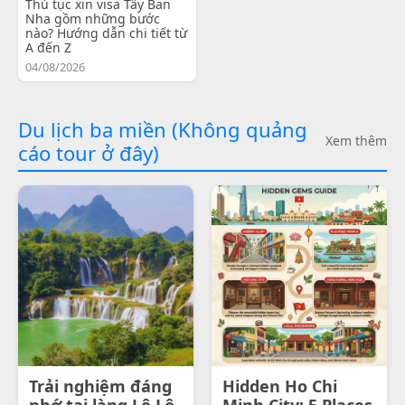
Thủ tục xin visa Tây Ban
Nha gồm những bước
nào? Hướng dẫn chi tiết từ
A đến Z
04/08/2026
Du lịch ba miền (Không quảng
Xem thêm
cáo tour ở đây)
Trải nghiệm đáng
Hidden Ho Chi
nhớ tại làng Lô Lô
Minh City: 5 Places