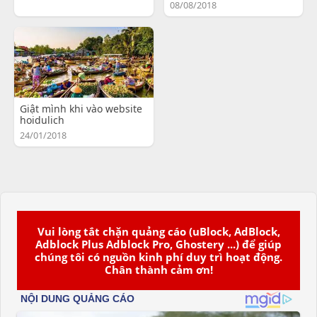
08/08/2018
Giật mình khi vào website
hoidulich
24/01/2018
Vui lòng tắt chặn quảng cáo (uBlock, AdBlock,
Adblock Plus Adblock Pro, Ghostery ...) để giúp
chúng tôi có nguồn kinh phí duy trì hoạt động.
Chân thành cảm ơn!