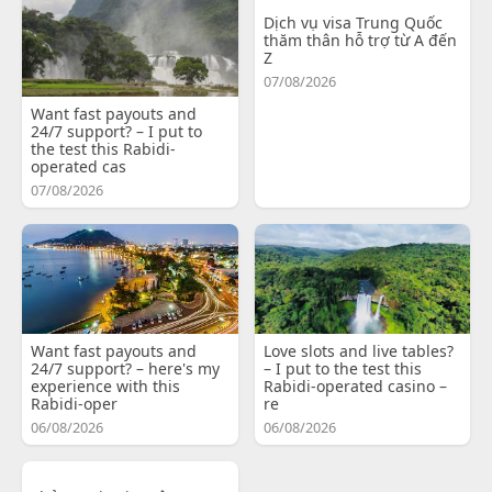
Dịch vụ visa Trung Quốc
thăm thân hỗ trợ từ A đến
Z
07/08/2026
Want fast payouts and
24/7 support? – I put to
the test this Rabidi-
operated cas
07/08/2026
Want fast payouts and
Love slots and live tables?
24/7 support? – here's my
– I put to the test this
experience with this
Rabidi-operated casino –
Rabidi-oper
re
06/08/2026
06/08/2026