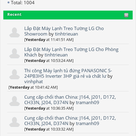
Total: 1004
Recent
Lắp Đặt Máy Lạnh Treo Tường LG Cho
Showroom
by
tinhtrieuan
[
Yesterday
at 11:41:51 AM]
Lắp Đặt Máy Lạnh Treo Tường LG Cho Phòng
Khách
by
tinhtrieuan
[
Yesterday
at 10:53:24 AM]
Thi công Máy lạnh tủ đứng PANASONIC S-
24PB3H5 Inverter 3HP giá rẻ và chất lư
by
vinhphat
[
Yesterday
at 10:41:42 AM]
Cung cấp chổi than China: J164, J201, D172,
CH33N, J204, D374N
by
tramanh09
[
Yesterday
at 10:36:35 AM]
Cung cấp chổi than China: J164, J201, D172,
CH33N, J204, D374N
by
tramanh09
[
Yesterday
at 10:33:32 AM]