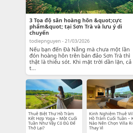
3 Tọa độ săn hoàng hôn &quot;cực
phẩm&quot; tại Sơn Trà và lưu ý di
chuyển
todiepnguyen - 21/03/2026
Nếu bạn đến Đà Nẵng mà chưa một lần
đón hoàng hôn trên bán đảo Sơn Trà thì
thật là thiếu sót. Khi mặt trời dần lặn, cả
t...
Thuê Biệt Thự Hồ Tràm
Kinh Nghiệm Thuê Vil
Kết Hợp Yoga – Một Cuối
Hồ Tràm Cuối Tuần – 
Tuần Như Vậy Có Đủ Để
Nào Nên Chọn Villa R
Thở Lại?
Thay Vì