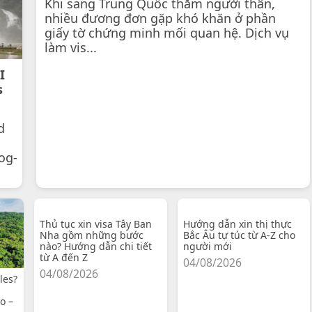
Khi sang Trung Quốc thăm người thân,
nhiều đương đơn gặp khó khăn ở phần
giấy tờ chứng minh mối quan hệ. Dịch vụ
làm vis...
I
s
d
og-
Thủ tục xin visa Tây Ban
Hướng dẫn xin thị thực
Nha gồm những bước
Bắc Âu tự túc từ A-Z cho
nào? Hướng dẫn chi tiết
người mới
từ A đến Z
04/08/2026
04/08/2026
les?
o –