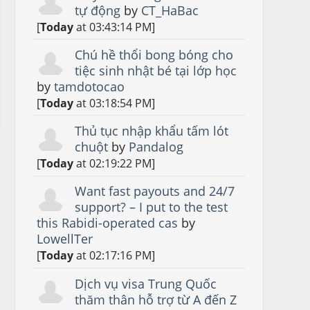
tự động
by
CT_HaBac
[
Today
at 03:43:14 PM]
Chú hề thổi bong bóng cho
tiệc sinh nhật bé tại lớp học
by
tamdotocao
[
Today
at 03:18:54 PM]
Thủ tục nhập khẩu tấm lót
chuột
by
Pandalog
[
Today
at 02:19:22 PM]
Want fast payouts and 24/7
support? – I put to the test
this Rabidi-operated cas
by
LowellTer
[
Today
at 02:17:16 PM]
Dịch vụ visa Trung Quốc
thăm thân hỗ trợ từ A đến Z