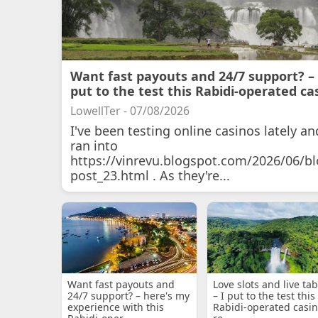
Want fast payouts and 24/7 support? – 
put to the test this Rabidi-operated ca
LowellTer - 07/08/2026
I've been testing online casinos lately an
ran into
https://vinrevu.blogspot.com/2026/06/bl
post_23.html . As they're...
Want fast payouts and
Love slots and live tab
24/7 support? – here's my
– I put to the test this
experience with this
Rabidi-operated casin