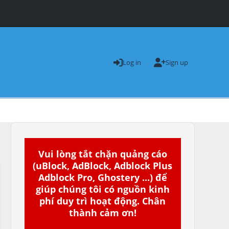
Log in
Sign up
Vui lòng tắt chặn quảng cáo
(uBlock, AdBlock, Adblock Plus
Adblock Pro, Ghostery ...) để
giúp chúng tôi có nguồn kinh
phí duy trì hoạt động. Chân
thành cảm ơn!