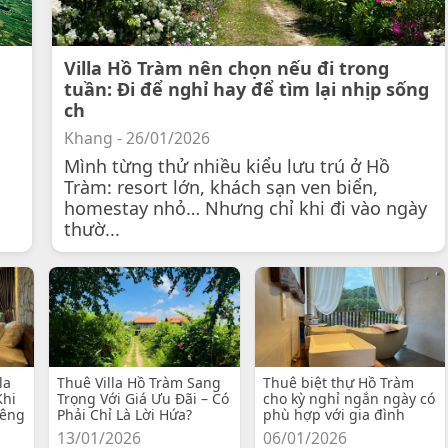
Villa Hồ Tràm nên chọn nếu đi trong
tuần: Đi để nghỉ hay để tìm lại nhịp sống
ch
Khang - 26/01/2026
Mình từng thử nhiều kiểu lưu trú ở Hồ
Tràm: resort lớn, khách sạn ven biển,
homestay nhỏ… Nhưng chỉ khi đi vào ngày
thườ...
la
Thuê Villa Hồ Tràm Sang
Thuê biệt thự Hồ Tràm
Khi
Trọng Với Giá Ưu Đãi – Có
cho kỳ nghỉ ngắn ngày có
iêng
Phải Chỉ Là Lời Hứa?
phù hợp với gia đình
13/01/2026
06/01/2026