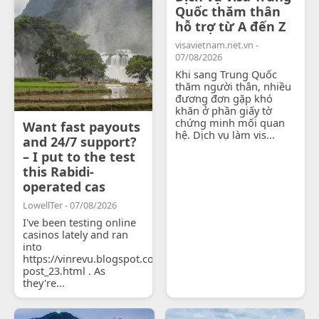
Quốc thăm thân
hỗ trợ từ A đến Z
visavietnam.net.vn -
07/08/2026
Khi sang Trung Quốc
thăm người thân, nhiều
đương đơn gặp khó
khăn ở phần giấy tờ
chứng minh mối quan
Want fast payouts
hệ. Dịch vụ làm vis...
and 24/7 support?
– I put to the test
this Rabidi-
operated cas
LowellTer - 07/08/2026
I've been testing online
casinos lately and ran
into
https://vinrevu.blogspot.com/2026/06/blog-
post_23.html . As
they're...