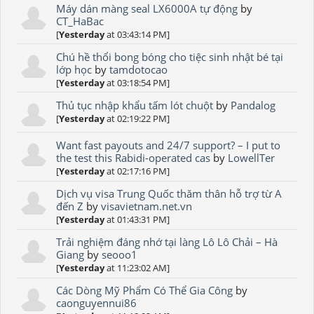
Máy dán màng seal LX6000A tự động
by
CT_HaBac
[
Yesterday
at 03:43:14 PM]
Chú hề thổi bong bóng cho tiệc sinh nhật bé tại
lớp học
by
tamdotocao
[
Yesterday
at 03:18:54 PM]
Thủ tục nhập khẩu tấm lót chuột
by
Pandalog
[
Yesterday
at 02:19:22 PM]
Want fast payouts and 24/7 support? – I put to
the test this Rabidi-operated cas
by
LowellTer
[
Yesterday
at 02:17:16 PM]
Dịch vụ visa Trung Quốc thăm thân hỗ trợ từ A
đến Z
by
visavietnam.net.vn
[
Yesterday
at 01:43:31 PM]
Trải nghiệm đáng nhớ tại làng Lô Lô Chải – Hà
Giang
by
seooo1
[
Yesterday
at 11:23:02 AM]
Các Dòng Mỹ Phẩm Có Thể Gia Công
by
caonguyennui86