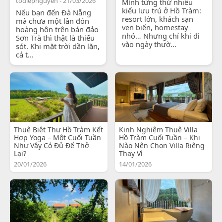
todiepnguyen - 21/03/2026
Mình từng thử nhiều
kiểu lưu trú ở Hồ Tràm:
Nếu bạn đến Đà Nẵng
resort lớn, khách sạn
mà chưa một lần đón
ven biển, homestay
hoàng hôn trên bán đảo
nhỏ… Nhưng chỉ khi đi
Sơn Trà thì thật là thiếu
vào ngày thườ...
sót. Khi mặt trời dần lặn,
cả t...
Thuê Biệt Thự Hồ Tràm Kết
Kinh Nghiệm Thuê Villa
Hợp Yoga – Một Cuối Tuần
Hồ Tràm Cuối Tuần – Khi
Như Vậy Có Đủ Để Thở
Nào Nên Chọn Villa Riêng
Lại?
Thay Vì
20/01/2026
14/01/2026