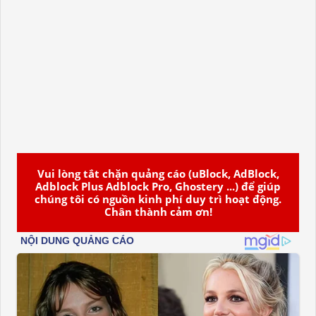
Vui lòng tắt chặn quảng cáo (uBlock, AdBlock,
Adblock Plus Adblock Pro, Ghostery ...) để giúp
chúng tôi có nguồn kinh phí duy trì hoạt động.
Chân thành cảm ơn!