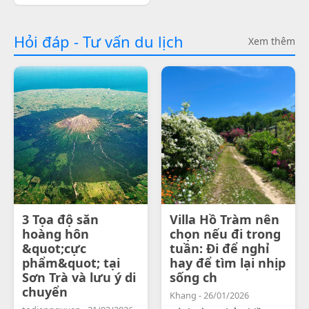
Hỏi đáp - Tư vấn du lịch
Xem thêm
3 Tọa độ săn
Villa Hồ Tràm nên
hoàng hôn
chọn nếu đi trong
&quot;cực
tuần: Đi để nghỉ
phẩm&quot; tại
hay để tìm lại nhịp
Sơn Trà và lưu ý di
sống ch
chuyển
Khang - 26/01/2026