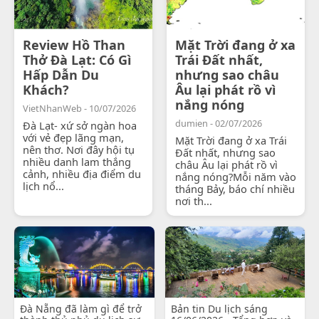
Review Hồ Than
Mặt Trời đang ở xa
Thở Đà Lạt: Có Gì
Trái Đất nhất,
Hấp Dẫn Du
nhưng sao châu
Khách?
Âu lại phát rồ vì
nắng nóng
VietNhanWeb - 10/07/2026
dumien - 02/07/2026
Đà Lạt- xứ sở ngàn hoa
với vẻ đẹp lãng mạn,
Mặt Trời đang ở xa Trái
nên thơ. Nơi đây hội tụ
Đất nhất, nhưng sao
nhiều danh lam thắng
châu Âu lại phát rồ vì
cảnh, nhiều địa điểm du
nắng nóng?Mỗi năm vào
lịch nổ...
tháng Bảy, báo chí nhiều
nơi th...
Đà Nẵng đã làm gì để trở
Bản tin Du lịch sáng