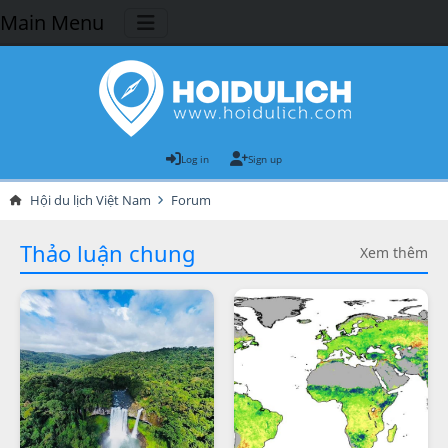
Main Menu
Log in
Sign up
Hội du lịch Việt Nam
Forum
Thảo luận chung
Xem thêm