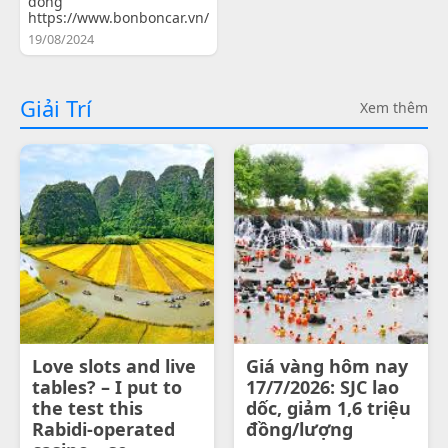
đồng
https://www.bonboncar.vn/
19/08/2024
Giải Trí
Xem thêm
Love slots and live
Giá vàng hôm nay
tables? – I put to
17/7/2026: SJC lao
the test this
dốc, giảm 1,6 triệu
Rabidi-operated
đồng/lượng