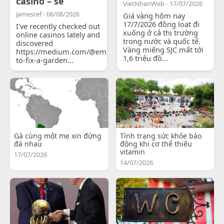
casino – se
VietNhanWeb - 17/07/2026
Jamesref - 06/08/2026
Giá vàng hôm nay
17/7/2026 đồng loạt đi
I've recently checked out
xuống ở cả thị trường
online casinos lately and
trong nước và quốc tế.
discovered
Vàng miếng SJC mất tới
https://medium.com/@emilyjohnsonready/how-
1,6 triệu đồ...
to-fix-a-garden...
Gà cùng một mẹ xin đừng
Tình trạng sức khỏe báo
đá nhau
động khi cơ thể thiếu
vitamin
17/07/2026
14/07/2026