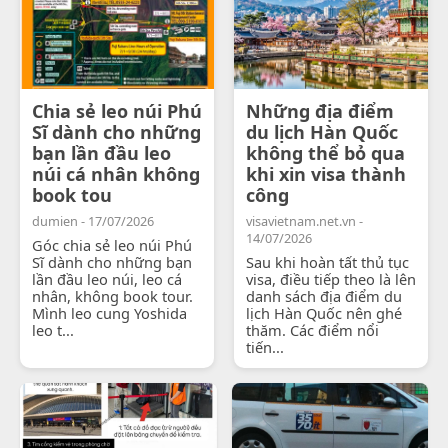
Chia sẻ leo núi Phú
Những địa điểm
Sĩ dành cho những
du lịch Hàn Quốc
bạn lần đầu leo
không thể bỏ qua
núi cá nhân không
khi xin visa thành
book tou
công
dumien - 17/07/2026
visavietnam.net.vn -
14/07/2026
Góc chia sẻ leo núi Phú
Sĩ dành cho những bạn
Sau khi hoàn tất thủ tục
lần đầu leo núi, leo cá
visa, điều tiếp theo là lên
nhân, không book tour.
danh sách địa điểm du
Mình leo cung Yoshida
lịch Hàn Quốc nên ghé
leo t...
thăm. Các điểm nổi
tiến...