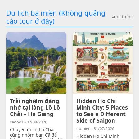
Du lịch ba miền (Không quảng
Xem thêm
cáo tour ở đây)
Trải nghiệm đáng
Hidden Ho Chi
nhớ tại làng Lô Lô
Minh City: 5 Places
Chải – Hà Giang
to See a Different
Side of Saigon
seooo1 - 07/08/2026
dumien - 31/07/2026
Chuyến đi Lô Lô Chải
cùng nhóm bạn đã để
Hidden Ho Chi Minh