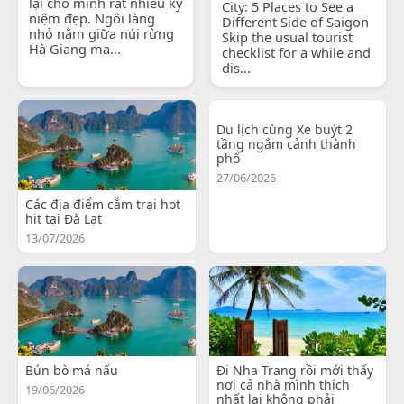
lại cho mình rất nhiều kỷ
City: 5 Places to See a
niệm đẹp. Ngôi làng
Different Side of Saigon
nhỏ nằm giữa núi rừng
Skip the usual tourist
Hà Giang ma...
checklist for a while and
dis...
Du lịch cùng Xe buýt 2
tầng ngắm cảnh thành
phố
27/06/2026
Các địa điểm cắm trại hot
hit tại Đà Lạt
13/07/2026
Bún bò má nấu
Đi Nha Trang rồi mới thấy
nơi cả nhà mình thích
19/06/2026
nhất lại không phải