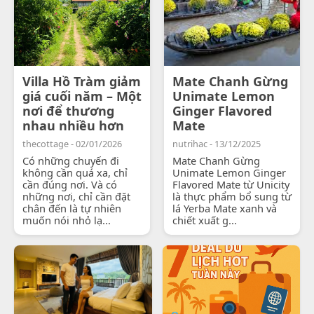
Villa Hồ Tràm giảm
Mate Chanh Gừng
giá cuối năm – Một
Unimate Lemon
nơi để thương
Ginger Flavored
nhau nhiều hơn
Mate
thecottage - 02/01/2026
nutrihac - 13/12/2025
Có những chuyến đi
Mate Chanh Gừng
không cần quá xa, chỉ
Unimate Lemon Ginger
cần đúng nơi. Và có
Flavored Mate từ Unicity
những nơi, chỉ cần đặt
là thực phẩm bổ sung từ
chân đến là tự nhiên
lá Yerba Mate xanh và
muốn nói nhỏ lạ...
chiết xuất g...