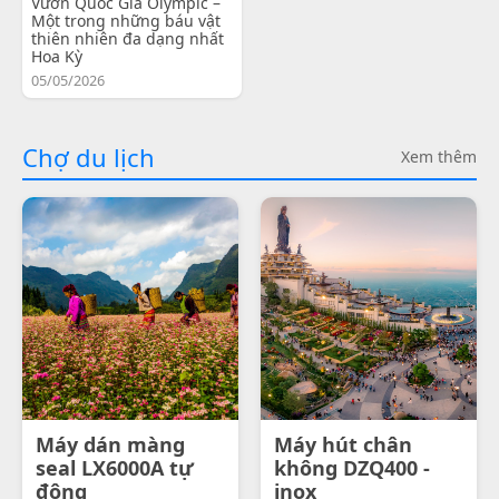
Vườn Quốc Gia Olympic –
Một trong những báu vật
thiên nhiên đa dạng nhất
Hoa Kỳ
05/05/2026
Chợ du lịch
Xem thêm
Máy dán màng
Máy hút chân
seal LX6000A tự
không DZQ400 -
động
inox