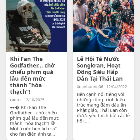
Khi Fan The
Lễ Hội Té Nước
Godfather… chờ
Songkran, Hoạt
chiếu phim quá
Động Siêu Hấp
lâu đến mức
Dẫn Tại Thái Lan
thành “hóa
Xuanhuong06 - 12/04/2022
thạch”!
Bên cạnh nổi tiếng với
những công trình kiến
caotri - 12/10/2025
trúc mang đậm dấu ấn
🕶� Khi Fan The
Phật giáo, Thái Lan còn
Godfather… chờ chiếu
được yêu thích bởi các lễ
phim quá lâu đến mức
hội ...
thành “hóa thạch”! 💀
Một “cuộc hẹn lịch sử”
cho fan điện ảnh tạ...