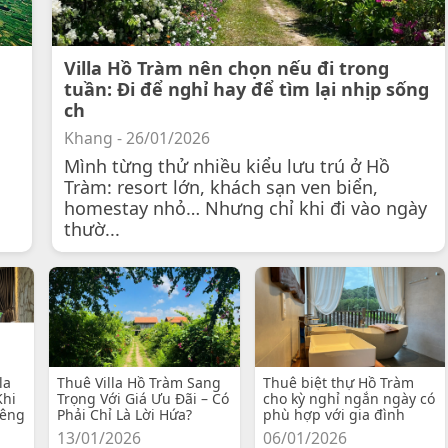
Villa Hồ Tràm nên chọn nếu đi trong
tuần: Đi để nghỉ hay để tìm lại nhịp sống
ch
Khang - 26/01/2026
Mình từng thử nhiều kiểu lưu trú ở Hồ
Tràm: resort lớn, khách sạn ven biển,
homestay nhỏ… Nhưng chỉ khi đi vào ngày
thườ...
la
Thuê Villa Hồ Tràm Sang
Thuê biệt thự Hồ Tràm
Khi
Trọng Với Giá Ưu Đãi – Có
cho kỳ nghỉ ngắn ngày có
iêng
Phải Chỉ Là Lời Hứa?
phù hợp với gia đình
13/01/2026
06/01/2026