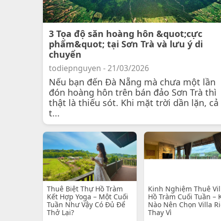
3 Tọa độ săn hoàng hôn &quot;cực
phẩm&quot; tại Sơn Trà và lưu ý di
chuyển
todiepnguyen - 21/03/2026
Nếu bạn đến Đà Nẵng mà chưa một lần
đón hoàng hôn trên bán đảo Sơn Trà thì
thật là thiếu sót. Khi mặt trời dần lặn, cả
t...
Thuê Biệt Thự Hồ Tràm
Kinh Nghiệm Thuê Vil
Kết Hợp Yoga – Một Cuối
Hồ Tràm Cuối Tuần – 
Tuần Như Vậy Có Đủ Để
Nào Nên Chọn Villa R
Thở Lại?
Thay Vì