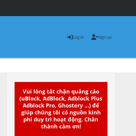
Log in
Sign up
Vui lòng tắt chặn quảng cáo
(uBlock, AdBlock, Adblock Plus
Adblock Pro, Ghostery ...) để
giúp chúng tôi có nguồn kinh
phí duy trì hoạt động. Chân
thành cảm ơn!