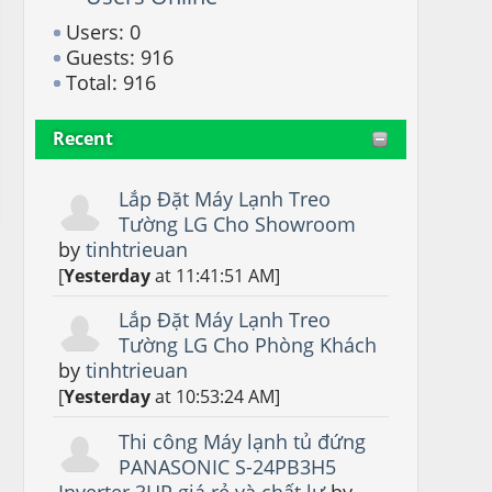
Users: 0
Guests: 916
Total: 916
Recent
Lắp Đặt Máy Lạnh Treo
Tường LG Cho Showroom
by
tinhtrieuan
[
Yesterday
at 11:41:51 AM]
Lắp Đặt Máy Lạnh Treo
Tường LG Cho Phòng Khách
by
tinhtrieuan
[
Yesterday
at 10:53:24 AM]
Thi công Máy lạnh tủ đứng
PANASONIC S-24PB3H5
Inverter 3HP giá rẻ và chất lư
by