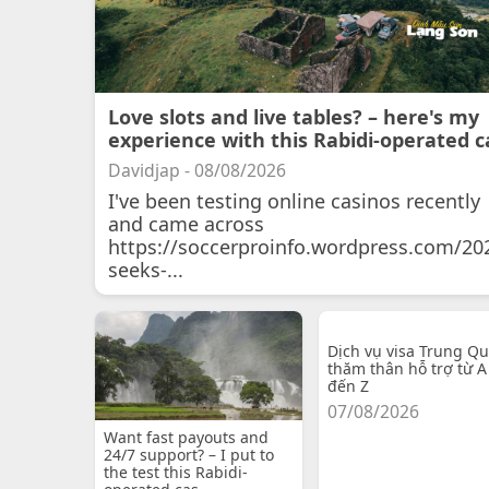
Love slots and live tables? – here's my
experience with this Rabidi-operated c
Davidjap - 08/08/2026
I've been testing online casinos recently
and came across
https://soccerproinfo.wordpress.com/20
seeks-...
Dịch vụ visa Trung Q
thăm thân hỗ trợ từ A
đến Z
07/08/2026
Want fast payouts and
24/7 support? – I put to
the test this Rabidi-