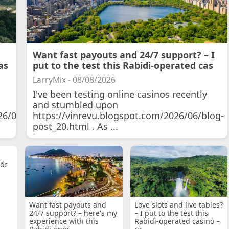
Want fast payouts and 24/7 support? – I
as
put to the test this Rabidi-operated cas
LarryMix - 08/08/2026
I've been testing online casinos recently
and stumbled upon
26/07/11/courtois-
https://vinrevu.blogspot.com/2026/06/blog-
post_20.html . As ...
uốc
Want fast payouts and
Love slots and live tables?
24/7 support? – here's my
– I put to the test this
experience with this
Rabidi-operated casino –