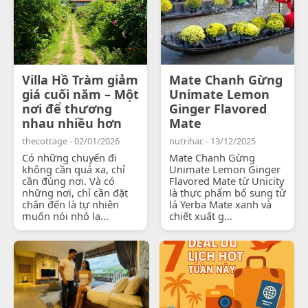
Villa Hồ Tràm giảm
Mate Chanh Gừng
giá cuối năm – Một
Unimate Lemon
nơi để thương
Ginger Flavored
nhau nhiều hơn
Mate
thecottage - 02/01/2026
nutrihac - 13/12/2025
Có những chuyến đi
Mate Chanh Gừng
không cần quá xa, chỉ
Unimate Lemon Ginger
cần đúng nơi. Và có
Flavored Mate từ Unicity
những nơi, chỉ cần đặt
là thực phẩm bổ sung từ
chân đến là tự nhiên
lá Yerba Mate xanh và
muốn nói nhỏ lạ...
chiết xuất g...