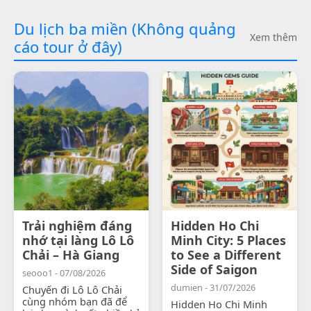
Du lịch ba miền (Không quảng
Xem thêm
cáo tour ở đây)
Trải nghiệm đáng
Hidden Ho Chi
nhớ tại làng Lô Lô
Minh City: 5 Places
Chải – Hà Giang
to See a Different
Side of Saigon
seooo1 - 07/08/2026
dumien - 31/07/2026
Chuyến đi Lô Lô Chải
cùng nhóm bạn đã để
Hidden Ho Chi Minh