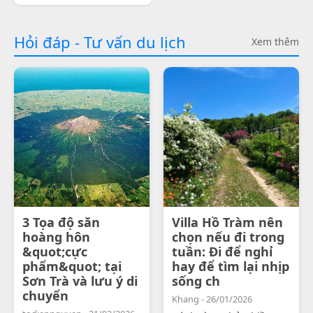
Hỏi đáp - Tư vấn du lịch
Xem thêm
3 Tọa độ săn
Villa Hồ Tràm nên
hoàng hôn
chọn nếu đi trong
&quot;cực
tuần: Đi để nghỉ
phẩm&quot; tại
hay để tìm lại nhịp
Sơn Trà và lưu ý di
sống ch
chuyển
Khang - 26/01/2026