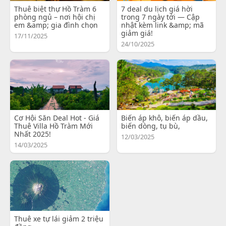
Thuê biệt thự Hồ Tràm 6
7 deal du lịch giá hời
phòng ngủ – nơi hội chị
trong 7 ngày tới — Cập
em &amp; gia đình chọn
nhật kèm link &amp; mã
giảm giá!
17/11/2025
24/10/2025
Cơ Hội Săn Deal Hot - Giá
Biến áp khô, biến áp dầu,
Thuê Villa Hồ Tràm Mới
biến dòng, tụ bù,
Nhất 2025!
12/03/2025
14/03/2025
Thuê xe tự lái giảm 2 triệu