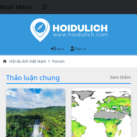
Main Menu
Log in
Sign up
Hội du lịch Việt Nam
Forum
Thảo luận chung
Xem thêm