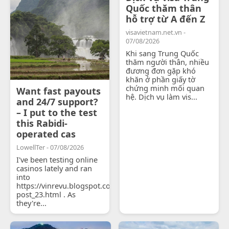
Quốc thăm thân
hỗ trợ từ A đến Z
visavietnam.net.vn -
07/08/2026
Khi sang Trung Quốc
thăm người thân, nhiều
đương đơn gặp khó
khăn ở phần giấy tờ
chứng minh mối quan
Want fast payouts
hệ. Dịch vụ làm vis...
and 24/7 support?
– I put to the test
this Rabidi-
operated cas
LowellTer - 07/08/2026
I've been testing online
casinos lately and ran
into
https://vinrevu.blogspot.com/2026/06/blog-
post_23.html . As
they're...