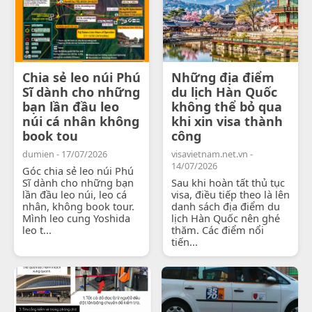
Chia sẻ leo núi Phú
Những địa điểm
Sĩ dành cho những
du lịch Hàn Quốc
bạn lần đầu leo
không thể bỏ qua
núi cá nhân không
khi xin visa thành
book tou
công
dumien - 17/07/2026
visavietnam.net.vn -
14/07/2026
Góc chia sẻ leo núi Phú
Sĩ dành cho những bạn
Sau khi hoàn tất thủ tục
lần đầu leo núi, leo cá
visa, điều tiếp theo là lên
nhân, không book tour.
danh sách địa điểm du
Mình leo cung Yoshida
lịch Hàn Quốc nên ghé
leo t...
thăm. Các điểm nổi
tiến...