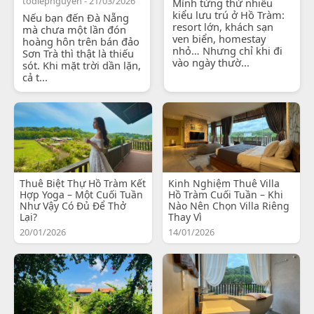
todiepnguyen - 21/03/2026
Mình từng thử nhiều
kiểu lưu trú ở Hồ Tràm:
Nếu bạn đến Đà Nẵng
resort lớn, khách sạn
mà chưa một lần đón
ven biển, homestay
hoàng hôn trên bán đảo
nhỏ… Nhưng chỉ khi đi
Sơn Trà thì thật là thiếu
vào ngày thườ...
sót. Khi mặt trời dần lặn,
cả t...
Thuê Biệt Thự Hồ Tràm Kết
Kinh Nghiệm Thuê Villa
Hợp Yoga – Một Cuối Tuần
Hồ Tràm Cuối Tuần – Khi
Như Vậy Có Đủ Để Thở
Nào Nên Chọn Villa Riêng
Lại?
Thay Vì
20/01/2026
14/01/2026