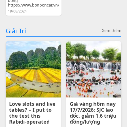
đồng
https://www.bonboncar.vn/
19/08/2024
Giải Trí
Xem thêm
Love slots and live
Giá vàng hôm nay
tables? – I put to
17/7/2026: SJC lao
the test this
dốc, giảm 1,6 triệu
Rabidi-operated
đồng/lượng