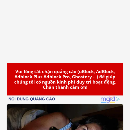
Vui lòng tắt chặn quảng cáo (uBlock, AdBlock,
Adblock Plus Adblock Pro, Ghostery ...) để giúp
chúng tôi có nguồn kinh phí duy trì hoạt động.
Chân thành cảm ơn!