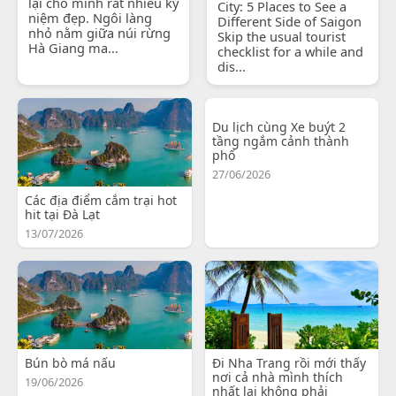
lại cho mình rất nhiều kỷ
City: 5 Places to See a
niệm đẹp. Ngôi làng
Different Side of Saigon
nhỏ nằm giữa núi rừng
Skip the usual tourist
Hà Giang ma...
checklist for a while and
dis...
Du lịch cùng Xe buýt 2
tầng ngắm cảnh thành
phố
27/06/2026
Các địa điểm cắm trại hot
hit tại Đà Lạt
13/07/2026
Bún bò má nấu
Đi Nha Trang rồi mới thấy
nơi cả nhà mình thích
19/06/2026
nhất lại không phải