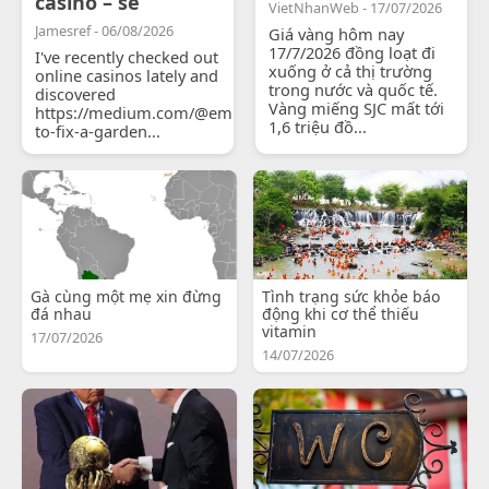
casino – se
VietNhanWeb - 17/07/2026
Jamesref - 06/08/2026
Giá vàng hôm nay
17/7/2026 đồng loạt đi
I've recently checked out
xuống ở cả thị trường
online casinos lately and
trong nước và quốc tế.
discovered
Vàng miếng SJC mất tới
https://medium.com/@emilyjohnsonready/how-
1,6 triệu đồ...
to-fix-a-garden...
Gà cùng một mẹ xin đừng
Tình trạng sức khỏe báo
đá nhau
động khi cơ thể thiếu
vitamin
17/07/2026
14/07/2026