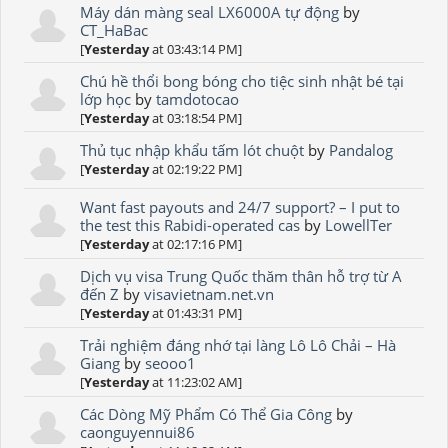
Máy dán màng seal LX6000A tự động
by
CT_HaBac
[
Yesterday
at 03:43:14 PM]
Chú hề thổi bong bóng cho tiệc sinh nhật bé tại
lớp học
by
tamdotocao
[
Yesterday
at 03:18:54 PM]
Thủ tục nhập khẩu tấm lót chuột
by
Pandalog
[
Yesterday
at 02:19:22 PM]
Want fast payouts and 24/7 support? – I put to
the test this Rabidi-operated cas
by
LowellTer
[
Yesterday
at 02:17:16 PM]
Dịch vụ visa Trung Quốc thăm thân hỗ trợ từ A
đến Z
by
visavietnam.net.vn
[
Yesterday
at 01:43:31 PM]
Trải nghiệm đáng nhớ tại làng Lô Lô Chải – Hà
Giang
by
seooo1
[
Yesterday
at 11:23:02 AM]
Các Dòng Mỹ Phẩm Có Thể Gia Công
by
caonguyennui86