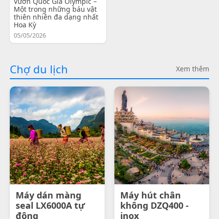
Vườn Quốc Gia Olympic –
Một trong những báu vật
thiên nhiên đa dạng nhất
Hoa Kỳ
05/05/2026
Chợ du lịch
Xem thêm
Máy dán màng
Máy hút chân
seal LX6000A tự
không DZQ400 -
động
inox