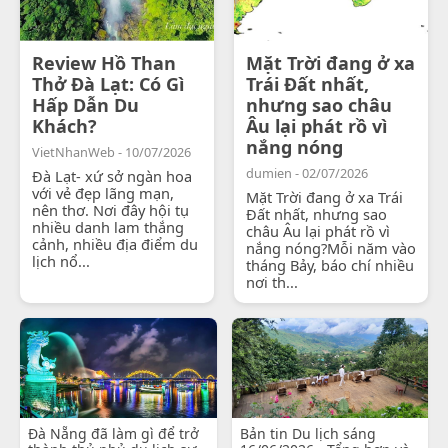
Review Hồ Than
Mặt Trời đang ở xa
Thở Đà Lạt: Có Gì
Trái Đất nhất,
Hấp Dẫn Du
nhưng sao châu
Khách?
Âu lại phát rồ vì
nắng nóng
VietNhanWeb - 10/07/2026
dumien - 02/07/2026
Đà Lạt- xứ sở ngàn hoa
với vẻ đẹp lãng mạn,
Mặt Trời đang ở xa Trái
nên thơ. Nơi đây hội tụ
Đất nhất, nhưng sao
nhiều danh lam thắng
châu Âu lại phát rồ vì
cảnh, nhiều địa điểm du
nắng nóng?Mỗi năm vào
lịch nổ...
tháng Bảy, báo chí nhiều
nơi th...
Đà Nẵng đã làm gì để trở
Bản tin Du lịch sáng