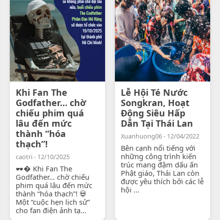
Khi Fan The
Lễ Hội Té Nước
Godfather… chờ
Songkran, Hoạt
chiếu phim quá
Động Siêu Hấp
lâu đến mức
Dẫn Tại Thái Lan
thành “hóa
Xuanhuong06 - 12/04/2022
thạch”!
Bên cạnh nổi tiếng với
những công trình kiến
caotri - 12/10/2025
trúc mang đậm dấu ấn
🕶� Khi Fan The
Phật giáo, Thái Lan còn
Godfather… chờ chiếu
được yêu thích bởi các lễ
phim quá lâu đến mức
hội ...
thành “hóa thạch”! 💀
Một “cuộc hẹn lịch sử”
cho fan điện ảnh tạ...