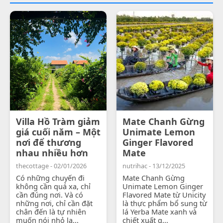
Villa Hồ Tràm giảm
Mate Chanh Gừng
giá cuối năm – Một
Unimate Lemon
nơi để thương
Ginger Flavored
nhau nhiều hơn
Mate
thecottage - 02/01/2026
nutrihac - 13/12/2025
Có những chuyến đi
Mate Chanh Gừng
không cần quá xa, chỉ
Unimate Lemon Ginger
cần đúng nơi. Và có
Flavored Mate từ Unicity
những nơi, chỉ cần đặt
là thực phẩm bổ sung từ
chân đến là tự nhiên
lá Yerba Mate xanh và
muốn nói nhỏ lạ...
chiết xuất g...