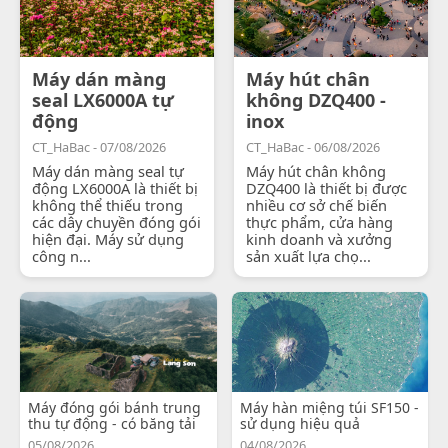
Máy dán màng
Máy hút chân
seal LX6000A tự
không DZQ400 -
động
inox
CT_HaBac - 07/08/2026
CT_HaBac - 06/08/2026
Máy dán màng seal tự
Máy hút chân không
động LX6000A là thiết bị
DZQ400 là thiết bị được
không thể thiếu trong
nhiều cơ sở chế biến
các dây chuyền đóng gói
thực phẩm, cửa hàng
hiện đại. Máy sử dụng
kinh doanh và xưởng
công n...
sản xuất lựa chọ...
Máy đóng gói bánh trung
Máy hàn miệng túi SF150 -
thu tự động - có băng tải
sử dụng hiệu quả
05/08/2026
04/08/2026