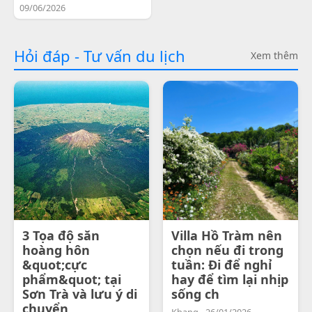
09/06/2026
Hỏi đáp - Tư vấn du lịch
Xem thêm
3 Tọa độ săn
Villa Hồ Tràm nên
hoàng hôn
chọn nếu đi trong
&quot;cực
tuần: Đi để nghỉ
phẩm&quot; tại
hay để tìm lại nhịp
Sơn Trà và lưu ý di
sống ch
chuyển
Khang - 26/01/2026