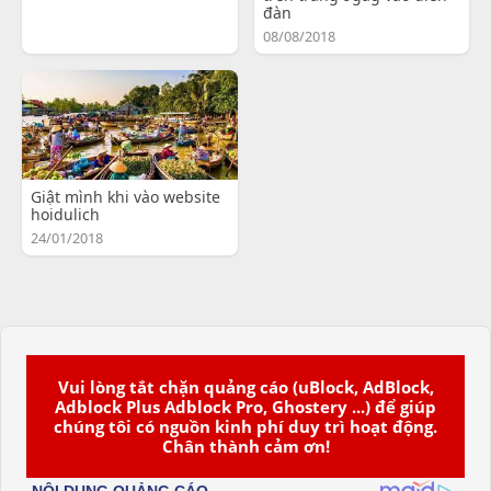
đàn
08/08/2018
Giật mình khi vào website
hoidulich
24/01/2018
Vui lòng tắt chặn quảng cáo (uBlock, AdBlock,
Adblock Plus Adblock Pro, Ghostery ...) để giúp
chúng tôi có nguồn kinh phí duy trì hoạt động.
Chân thành cảm ơn!