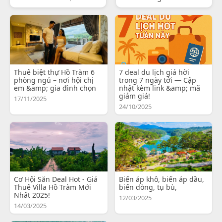
Thuê biệt thự Hồ Tràm 6
7 deal du lịch giá hời
phòng ngủ – nơi hội chị
trong 7 ngày tới — Cập
em &amp; gia đình chọn
nhật kèm link &amp; mã
giảm giá!
17/11/2025
24/10/2025
Cơ Hội Săn Deal Hot - Giá
Biến áp khô, biến áp dầu,
Thuê Villa Hồ Tràm Mới
biến dòng, tụ bù,
Nhất 2025!
12/03/2025
14/03/2025