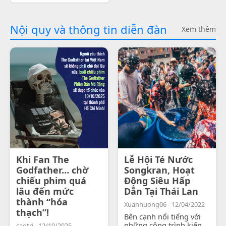
Nội quy và thông tin diễn đàn
Xem thêm
Khi Fan The
Lễ Hội Té Nước
Godfather… chờ
Songkran, Hoạt
chiếu phim quá
Động Siêu Hấp
lâu đến mức
Dẫn Tại Thái Lan
thành “hóa
Xuanhuong06 - 12/04/2022
thạch”!
Bên cạnh nổi tiếng với
những công trình kiến
caotri - 12/10/2025