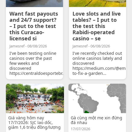
Want fast payouts
Love slots and live
and 24/7 support?
tables? – I put to
– I put to the test
the test this
this Curacao-
Rabidi-operated
licensed si
casino – se
Jamesref - 08/08/2026
Jamesref - 06/08/2026
I've been testing online
I've recently checked out
casinos over the past
online casinos lately and
few weeks and
discovered
discovered
https://medium.com/@emily
https://centraldoesportebr.substack.com/p/cucure...
to-fix-a-garden...
Giá vàng hôm nay
Gà cùng một mẹ xin đừng
17/7/2026: SJC lao dốc,
đá nhau
giảm 1,6 triệu đồng/lượng
17/07/2026