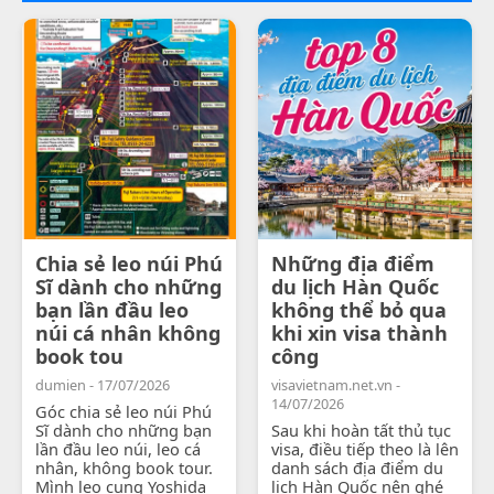
Chia sẻ leo núi Phú
Những địa điểm
Sĩ dành cho những
du lịch Hàn Quốc
bạn lần đầu leo
không thể bỏ qua
núi cá nhân không
khi xin visa thành
book tou
công
dumien - 17/07/2026
visavietnam.net.vn -
14/07/2026
Góc chia sẻ leo núi Phú
Sĩ dành cho những bạn
Sau khi hoàn tất thủ tục
lần đầu leo núi, leo cá
visa, điều tiếp theo là lên
nhân, không book tour.
danh sách địa điểm du
Mình leo cung Yoshida
lịch Hàn Quốc nên ghé