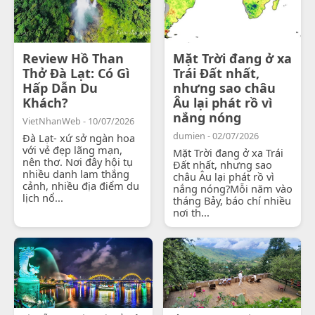
Review Hồ Than
Mặt Trời đang ở xa
Thở Đà Lạt: Có Gì
Trái Đất nhất,
Hấp Dẫn Du
nhưng sao châu
Khách?
Âu lại phát rồ vì
nắng nóng
VietNhanWeb - 10/07/2026
dumien - 02/07/2026
Đà Lạt- xứ sở ngàn hoa
với vẻ đẹp lãng mạn,
Mặt Trời đang ở xa Trái
nên thơ. Nơi đây hội tụ
Đất nhất, nhưng sao
nhiều danh lam thắng
châu Âu lại phát rồ vì
cảnh, nhiều địa điểm du
nắng nóng?Mỗi năm vào
lịch nổ...
tháng Bảy, báo chí nhiều
nơi th...