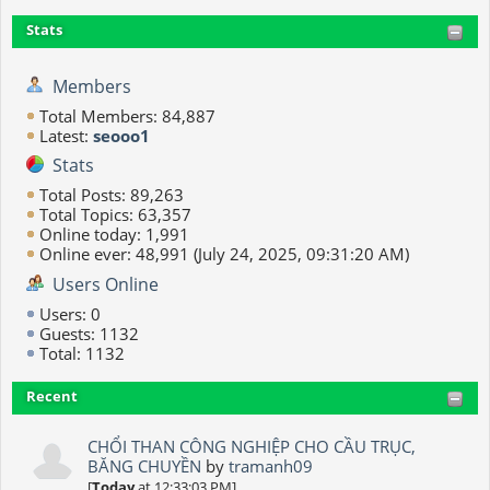
Stats
Members
Total Members: 84,887
Latest:
seooo1
Stats
Total Posts: 89,263
Total Topics: 63,357
Online today: 1,991
Online ever: 48,991 (July 24, 2025, 09:31:20 AM)
Users Online
Users: 0
Guests: 1132
Total: 1132
Recent
CHỔI THAN CÔNG NGHIỆP CHO CẦU TRỤC,
BĂNG CHUYỀN
by
tramanh09
[
Today
at 12:33:03 PM]