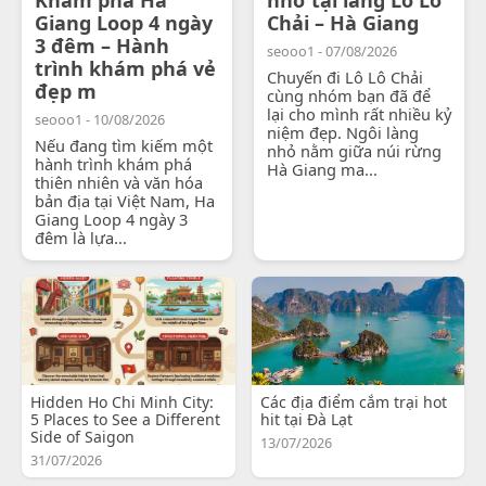
Giang Loop 4 ngày
Chải – Hà Giang
3 đêm – Hành
seooo1 - 07/08/2026
trình khám phá vẻ
Chuyến đi Lô Lô Chải
đẹp m
cùng nhóm bạn đã để
lại cho mình rất nhiều kỷ
seooo1 - 10/08/2026
niệm đẹp. Ngôi làng
Nếu đang tìm kiếm một
nhỏ nằm giữa núi rừng
hành trình khám phá
Hà Giang ma...
thiên nhiên và văn hóa
bản địa tại Việt Nam, Ha
Giang Loop 4 ngày 3
đêm là lựa...
Hidden Ho Chi Minh City:
Các địa điểm cắm trại hot
5 Places to See a Different
hit tại Đà Lạt
Side of Saigon
13/07/2026
31/07/2026