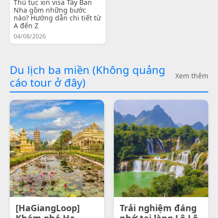
Thủ tục xin visa Tây Ban
Nha gồm những bước
nào? Hướng dẫn chi tiết từ
A đến Z
04/08/2026
Du lịch ba miền (Không quảng
Xem thêm
cáo tour ở đây)
[HaGiangLoop]
Trải nghiệm đáng
Khám phá Ha
nhớ tại làng Lô Lô