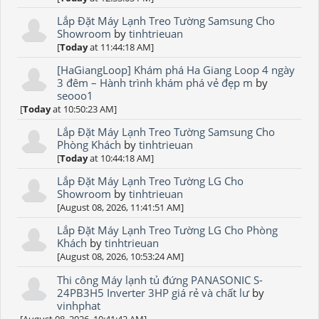
Lắp Đặt Máy Lạnh Treo Tường Samsung Cho
Showroom
by
tinhtrieuan
[
Today
at 11:44:18 AM]
[HaGiangLoop] Khám phá Ha Giang Loop 4 ngày
3 đêm – Hành trình khám phá vẻ đẹp m
by
seooo1
[
Today
at 10:50:23 AM]
Lắp Đặt Máy Lạnh Treo Tường Samsung Cho
Phòng Khách
by
tinhtrieuan
[
Today
at 10:44:18 AM]
Lắp Đặt Máy Lạnh Treo Tường LG Cho
Showroom
by
tinhtrieuan
[August 08, 2026, 11:41:51 AM]
Lắp Đặt Máy Lạnh Treo Tường LG Cho Phòng
Khách
by
tinhtrieuan
[August 08, 2026, 10:53:24 AM]
Thi công Máy lạnh tủ đứng PANASONIC S-
24PB3H5 Inverter 3HP giá rẻ và chất lư
by
vinhphat
[August 08, 2026, 10:41:42 AM]