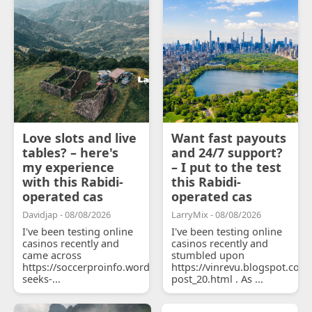
Love slots and live
Want fast payouts
tables? – here's
and 24/7 support?
my experience
– I put to the test
with this Rabidi-
this Rabidi-
operated cas
operated cas
Davidjap - 08/08/2026
LarryMix - 08/08/2026
I've been testing online
I've been testing online
casinos recently and
casinos recently and
came across
stumbled upon
https://soccerproinfo.wordpress.com/2026/07/11/courtois-
https://vinrevu.blogspot.com
seeks-...
post_20.html . As ...