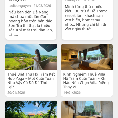
todiepnguyen - 21/03/2026
Mình từng thử nhiều
kiểu lưu trú ở Hồ Tràm:
Nếu bạn đến Đà Nẵng
resort lớn, khách sạn
mà chưa một lần đón
ven biển, homestay
hoàng hôn trên bán đảo
nhỏ… Nhưng chỉ khi đi
Sơn Trà thì thật là thiếu
vào ngày thườ...
sót. Khi mặt trời dần lặn,
cả t...
Thuê Biệt Thự Hồ Tràm Kết
Kinh Nghiệm Thuê Villa
Hợp Yoga – Một Cuối Tuần
Hồ Tràm Cuối Tuần – Khi
Như Vậy Có Đủ Để Thở
Nào Nên Chọn Villa Riêng
Lại?
Thay Vì
20/01/2026
14/01/2026