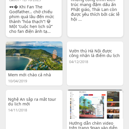
trúc mang đậm dấu ấn
🕶� Khi Fan The
Phật giáo, Thái Lan còn
Godfather… chờ chiếu
được yêu thích bởi các lễ
phim quá lâu đến mức
hội ...
thành “hóa thạch”! 💀
Một “cuộc hẹn lịch sử”
cho fan điện ảnh tạ...
Vườn thú Hà Nội được
công nhận là điểm du lịch
04/12/2018
Mem mới chào cả nhà
10/04/2019
Nghệ An sắp ra mắt tour
du lịch mới
14/11/2018
Hướng dẫn chèn video
trên trang 9gag vào diễn