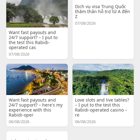
Dịch vụ visa Trung Quốc
thăm thân hỗ trợ từ A đến
Z
07/08/2026
Want fast payouts and
24/7 support? – I put to
the test this Rabidi-
operated cas
07/08/2026
Want fast payouts and
Love slots and live tables?
24/7 support? – here's my
– I put to the test this
experience with this
Rabidi-operated casino –
Rabidi-oper
re
06/08/2026
06/08/2026