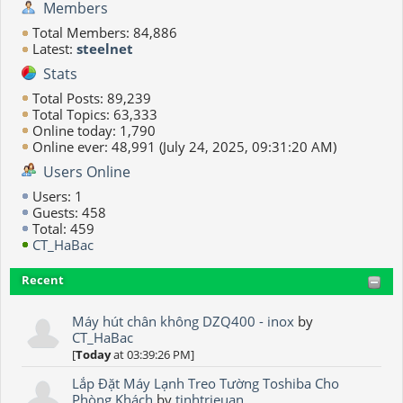
Members
Total Members: 84,886
Latest:
steelnet
Stats
Total Posts: 89,239
Total Topics: 63,333
Online today: 1,790
Online ever: 48,991 (July 24, 2025, 09:31:20 AM)
Users Online
Users: 1
Guests: 458
Total: 459
CT_HaBac
Recent
Máy hút chân không DZQ400 - inox
by
CT_HaBac
[
Today
at 03:39:26 PM]
Lắp Đặt Máy Lạnh Treo Tường Toshiba Cho
Phòng Khách
by
tinhtrieuan