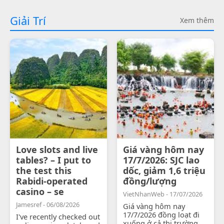
Giải Trí
Xem thêm
Love slots and live
Giá vàng hôm nay
tables? – I put to
17/7/2026: SJC lao
the test this
dốc, giảm 1,6 triệu
Rabidi-operated
đồng/lượng
casino – se
VietNhanWeb - 17/07/2026
Jamesref - 06/08/2026
Giá vàng hôm nay
17/7/2026 đồng loạt đi
I've recently checked out
xuống ở cả thị trường