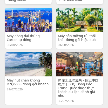
Máy đóng đai thùng
Máy hàn miệng túi thổi
Carton tự động
khí - đóng gói hiệu quả
03/08/2026
01/08/2026
Máy hút chân không
81东北原味烧烤 - 附近中国
DZQ600 - đóng gói nhanh
餐厅 | BBQ Đông Bắc
Trung Quốc được thực
31/07/2026
khách du lịch đánh giá
như
30/07/2026