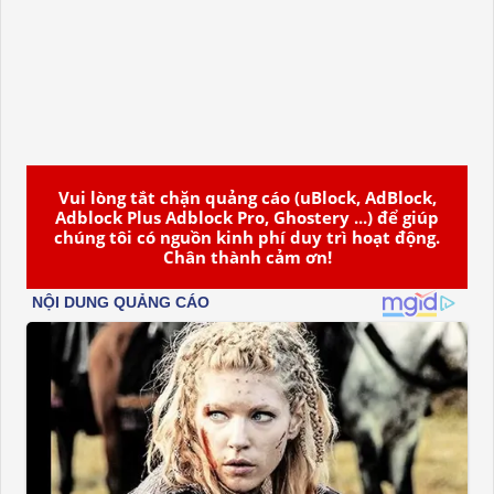
Vui lòng tắt chặn quảng cáo (uBlock, AdBlock,
Adblock Plus Adblock Pro, Ghostery ...) để giúp
chúng tôi có nguồn kinh phí duy trì hoạt động.
Chân thành cảm ơn!