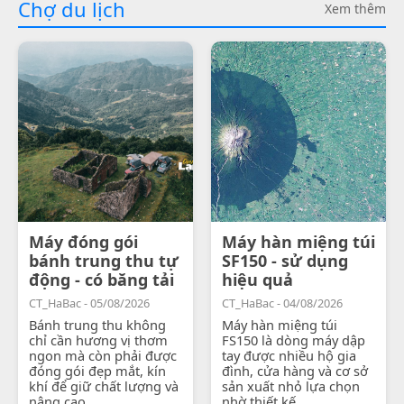
Chợ du lịch
Xem thêm
Máy đóng gói
Máy hàn miệng túi
bánh trung thu tự
SF150 - sử dụng
động - có băng tải
hiệu quả
CT_HaBac - 05/08/2026
CT_HaBac - 04/08/2026
Bánh trung thu không
Máy hàn miệng túi
chỉ cần hương vị thơm
FS150 là dòng máy dập
ngon mà còn phải được
tay được nhiều hộ gia
đóng gói đẹp mắt, kín
đình, cửa hàng và cơ sở
khí để giữ chất lượng và
sản xuất nhỏ lựa chọn
nâng cao...
nhờ thiết kế...