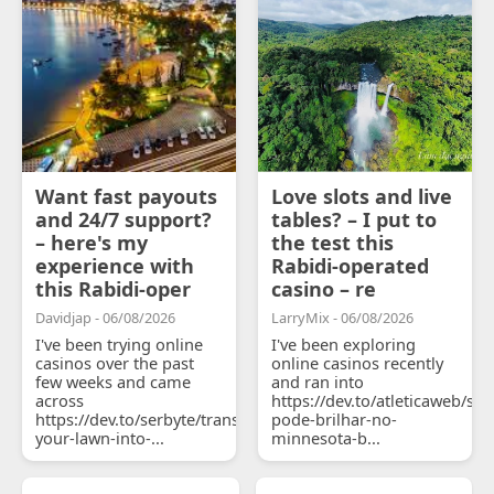
Want fast payouts
Love slots and live
and 24/7 support?
tables? – I put to
– here's my
the test this
experience with
Rabidi-operated
this Rabidi-oper
casino – re
Davidjap - 06/08/2026
LarryMix - 06/08/2026
I've been trying online
I've been exploring
casinos over the past
online casinos recently
few weeks and came
and ran into
across
https://dev.to/atleticaweb/sh
https://dev.to/serbyte/transform-
pode-brilhar-no-
your-lawn-into-...
minnesota-b...