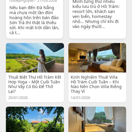
todiepnguyen - 21/03/2026
Mình từng thử nhiều
kiểu lưu trú ở Hồ Tràm:
Nếu bạn đến Đà Nẵng
resort lớn, khách sạn
mà chưa một lần đón
ven biển, homestay
hoàng hôn trên bán đảo
nhỏ… Nhưng chỉ khi đi
Sơn Trà thì thật là thiếu
vào ngày thườ...
sót. Khi mặt trời dần lặn,
cả t...
Thuê Biệt Thự Hồ Tràm Kết
Kinh Nghiệm Thuê Villa
Hợp Yoga – Một Cuối Tuần
Hồ Tràm Cuối Tuần – Khi
Như Vậy Có Đủ Để Thở
Nào Nên Chọn Villa Riêng
Lại?
Thay Vì
20/01/2026
14/01/2026