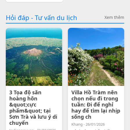
Hỏi đáp - Tư vấn du lịch
Xem thêm
3 Tọa độ săn
Villa Hồ Tràm nên
hoàng hôn
chọn nếu đi trong
&quot;cực
tuần: Đi để nghỉ
phẩm&quot; tại
hay để tìm lại nhịp
Sơn Trà và lưu ý di
sống ch
chuyển
Khang - 26/01/2026