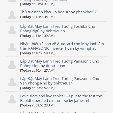
[
Today
at 01:51:37 PM]
Thủ tục nhập khẩu lọ hoa sứ
by
phankhoi97
[
Today
at 12:44:44 PM]
Lắp Đặt Máy Lạnh Treo Tường Toshiba Cho
Phòng Ngủ
by
tinhtrieuan
[
Today
at 11:42:39 AM]
Nhận thiết kế bản vẽ Autocard cho Máy lạnh âm
trần PANASONIC Inverter hoàn
by
vinhphat
[
Today
at 10:53:59 AM]
Lắp Đặt Máy Lạnh Treo Tường Panasonic Cho
Phòng Họp
by
tinhtrieuan
[
Today
at 10:44:27 AM]
Lắp Đặt Máy Lạnh Treo Tường Panasonic Cho
Văn Phòng Nhỏ
by
tinhtrieuan
[
Today
at 09:56:52 AM]
Love slots and live tables? – I put to the test this
Rabidi-operated casino – se
by
Jamesref
[
Today
at 09:05:23 AM]