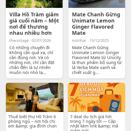
Villa Hồ Tràm giảm
Mate Chanh Gừng
giá cuối năm – Một
Unimate Lemon
nơi để thương
Ginger Flavored
nhau nhiều hơn
Mate
thecottage - 02/01/2026
nutrihac - 13/12/2025
Có những chuyến đi
Mate Chanh Gừng
không cần quá xa, chỉ
Unimate Lemon Ginger
cần đúng nơi. Và có
Flavored Mate từ Unicity
những nơi, chỉ cần đặt
là thực phẩm bổ sung từ
chân đến là tự nhiên
lá Yerba Mate xanh và
muốn nói nhỏ lạ...
chiết xuất g...
Thuê biệt thự Hồ Tràm 6
7 deal du lịch giá hời
phòng ngủ – nơi hội chị
trong 7 ngày tới — Cập
em &amp; gia đình chọn
nhật kèm link &amp; mã
giảm giá!