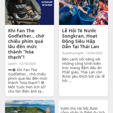
Khi Fan The
Lễ Hội Té Nước
Godfather… chờ
Songkran, Hoạt
chiếu phim quá
Động Siêu Hấp
lâu đến mức
Dẫn Tại Thái Lan
thành “hóa
Xuanhuong06 - 12/04/2022
thạch”!
Bên cạnh nổi tiếng với
những công trình kiến
caotri - 12/10/2025
trúc mang đậm dấu ấn
🕶� Khi Fan The
Phật giáo, Thái Lan còn
Godfather… chờ chiếu
được yêu thích bởi các lễ
phim quá lâu đến mức
hội ...
thành “hóa thạch”! 💀
Một “cuộc hẹn lịch sử”
cho fan điện ảnh tạ...
Vườn thú Hà Nội được
công nhận là điểm du lịch