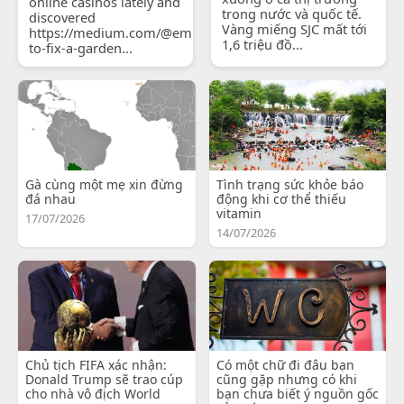
online casinos lately and
trong nước và quốc tế.
discovered
Vàng miếng SJC mất tới
https://medium.com/@emilyjohnsonready/how-
1,6 triệu đồ...
to-fix-a-garden...
Gà cùng một mẹ xin đừng
Tình trạng sức khỏe báo
đá nhau
động khi cơ thể thiếu
vitamin
17/07/2026
14/07/2026
Chủ tịch FIFA xác nhận:
Có một chữ đi đâu bạn
Donald Trump sẽ trao cúp
cũng gặp nhưng có khi
cho nhà vô địch World
bạn chưa biết ý nguồn gốc