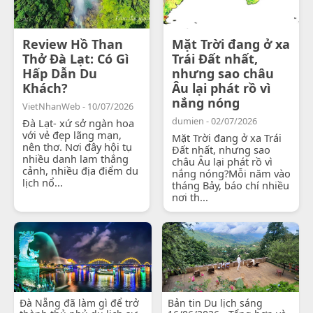
Review Hồ Than
Mặt Trời đang ở xa
Thở Đà Lạt: Có Gì
Trái Đất nhất,
Hấp Dẫn Du
nhưng sao châu
Khách?
Âu lại phát rồ vì
nắng nóng
VietNhanWeb - 10/07/2026
dumien - 02/07/2026
Đà Lạt- xứ sở ngàn hoa
với vẻ đẹp lãng mạn,
Mặt Trời đang ở xa Trái
nên thơ. Nơi đây hội tụ
Đất nhất, nhưng sao
nhiều danh lam thắng
châu Âu lại phát rồ vì
cảnh, nhiều địa điểm du
nắng nóng?Mỗi năm vào
lịch nổ...
tháng Bảy, báo chí nhiều
nơi th...
Đà Nẵng đã làm gì để trở
Bản tin Du lịch sáng