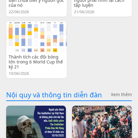
bạn chưa biết ý nguồn gốc
người phải nhìn lại cách
của nó
tập luyện
22/06/2026
21/06/2026
Thành tích các đội bóng
lớn trong 6 World Cup thế
kỷ 21
10/06/2026
Nội quy và thông tin diễn đàn
Xem thêm