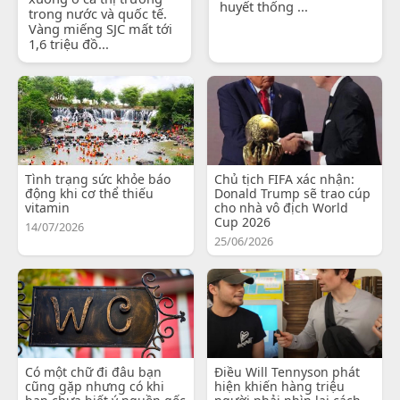
huyết thống ...
trong nước và quốc tế.
Vàng miếng SJC mất tới
1,6 triệu đồ...
Tình trạng sức khỏe báo
Chủ tịch FIFA xác nhận:
động khi cơ thể thiếu
Donald Trump sẽ trao cúp
vitamin
cho nhà vô địch World
Cup 2026
14/07/2026
25/06/2026
Có một chữ đi đâu bạn
Điều Will Tennyson phát
cũng gặp nhưng có khi
hiện khiến hàng triệu