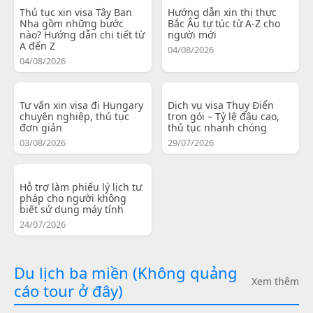
Thủ tục xin visa Tây Ban
Hướng dẫn xin thị thực
Nha gồm những bước
Bắc Âu tự túc từ A-Z cho
nào? Hướng dẫn chi tiết từ
người mới
A đến Z
04/08/2026
04/08/2026
Tư vấn xin visa đi Hungary
Dịch vụ visa Thụy Điển
chuyên nghiệp, thủ tục
trọn gói – Tỷ lệ đậu cao,
đơn giản
thủ tục nhanh chóng
03/08/2026
29/07/2026
Hỗ trợ làm phiếu lý lịch tư
pháp cho người không
biết sử dụng máy tính
24/07/2026
Du lịch ba miền (Không quảng
Xem thêm
cáo tour ở đây)