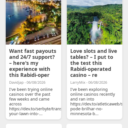
Want fast payouts
Love slots and live
and 24/7 support?
tables? – I put to
– here's my
the test this
experience with
Rabidi-operated
this Rabidi-oper
casino – re
Davidjap - 06/08/2026
LarryMix - 06/08/2026
I've been trying online
I've been exploring
casinos over the past
online casinos recently
few weeks and came
and ran into
across
https://dev.to/atleticaweb/sh
https://dev.to/serbyte/transform-
pode-brilhar-no-
your-lawn-into-...
minnesota-b...