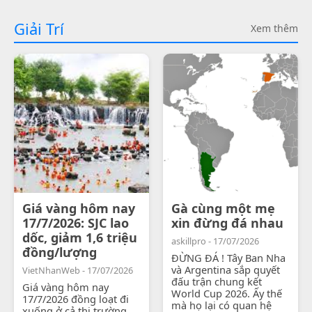
Giải Trí
Xem thêm
Giá vàng hôm nay
Gà cùng một mẹ
17/7/2026: SJC lao
xin đừng đá nhau
dốc, giảm 1,6 triệu
askillpro - 17/07/2026
đồng/lượng
ĐỪNG ĐÁ ! Tây Ban Nha
và Argentina sắp quyết
VietNhanWeb - 17/07/2026
đấu trận chung kết
Giá vàng hôm nay
World Cup 2026. Ấy thế
17/7/2026 đồng loạt đi
mà họ lại có quan hệ
xuống ở cả thị trường