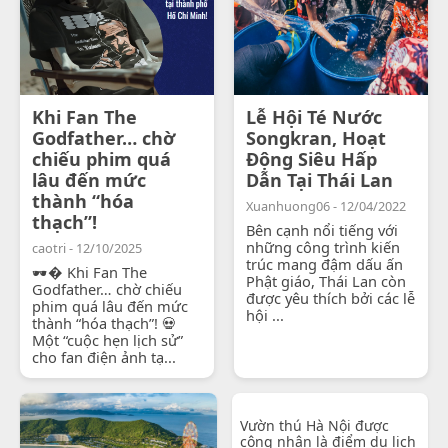
Khi Fan The
Lễ Hội Té Nước
Godfather… chờ
Songkran, Hoạt
chiếu phim quá
Động Siêu Hấp
lâu đến mức
Dẫn Tại Thái Lan
thành “hóa
Xuanhuong06 - 12/04/2022
thạch”!
Bên cạnh nổi tiếng với
những công trình kiến
caotri - 12/10/2025
trúc mang đậm dấu ấn
🕶� Khi Fan The
Phật giáo, Thái Lan còn
Godfather… chờ chiếu
được yêu thích bởi các lễ
phim quá lâu đến mức
hội ...
thành “hóa thạch”! 💀
Một “cuộc hẹn lịch sử”
cho fan điện ảnh tạ...
Vườn thú Hà Nội được
công nhận là điểm du lịch