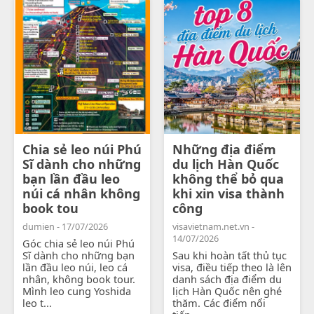
Chia sẻ leo núi Phú
Những địa điểm
Sĩ dành cho những
du lịch Hàn Quốc
bạn lần đầu leo
không thể bỏ qua
núi cá nhân không
khi xin visa thành
book tou
công
dumien - 17/07/2026
visavietnam.net.vn -
14/07/2026
Góc chia sẻ leo núi Phú
Sĩ dành cho những bạn
Sau khi hoàn tất thủ tục
lần đầu leo núi, leo cá
visa, điều tiếp theo là lên
nhân, không book tour.
danh sách địa điểm du
Mình leo cung Yoshida
lịch Hàn Quốc nên ghé
leo t...
thăm. Các điểm nổi