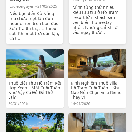
todiepnguyen - 21/03/2026
Mình từng thử nhiều
kiểu lưu trú ở Hồ Tràm:
Nếu bạn đến Đà Nẵng
resort lớn, khách sạn
mà chưa một lần đón
ven biển, homestay
hoàng hôn trên bán đảo
nhỏ… Nhưng chỉ khi đi
Sơn Trà thì thật là thiếu
vào ngày thườ...
sót. Khi mặt trời dần lặn,
cả t...
Thuê Biệt Thự Hồ Tràm Kết
Kinh Nghiệm Thuê Villa
Hợp Yoga – Một Cuối Tuần
Hồ Tràm Cuối Tuần – Khi
Như Vậy Có Đủ Để Thở
Nào Nên Chọn Villa Riêng
Lại?
Thay Vì
20/01/2026
14/01/2026