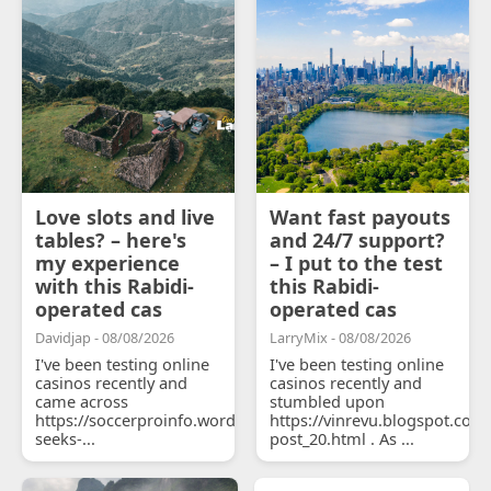
Love slots and live
Want fast payouts
tables? – here's
and 24/7 support?
my experience
– I put to the test
with this Rabidi-
this Rabidi-
operated cas
operated cas
Davidjap - 08/08/2026
LarryMix - 08/08/2026
I've been testing online
I've been testing online
casinos recently and
casinos recently and
came across
stumbled upon
https://soccerproinfo.wordpress.com/2026/07/11/courtois-
https://vinrevu.blogspot.com
seeks-...
post_20.html . As ...