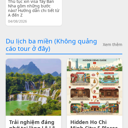
Thủ tục xin visa Tây Ban
Nha gồm những bước
nào? Hướng dẫn chi tiết từ
A đến Z
04/08/2026
Du lịch ba miền (Không quảng
Xem thêm
cáo tour ở đây)
Trải nghiệm đáng
Hidden Ho Chi
nhớ tại làng Lô Lô
Minh City: 5 Places