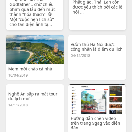
Phật giáo, Thái Lan còn
Godfather… chờ chiếu
được yêu thích bởi các lễ
phim quá lâu đến mức
hội ...
thành “hóa thạch”! 💀
Một “cuộc hẹn lịch sử”
cho fan điện ảnh tạ...
Vườn thú Hà Nội được
công nhận là điểm du lịch
04/12/2018
Mem mới chào cả nhà
10/04/2019
Nghệ An sắp ra mắt tour
du lịch mới
14/11/2018
Hướng dẫn chèn video
trên trang 9gag vào diễn
đàn