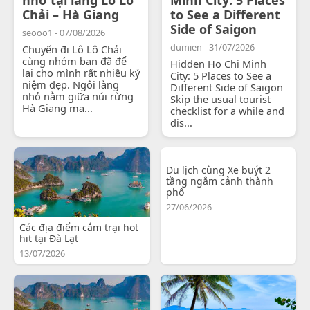
Chải – Hà Giang
to See a Different
Side of Saigon
seooo1 - 07/08/2026
dumien - 31/07/2026
Chuyến đi Lô Lô Chải
cùng nhóm bạn đã để
Hidden Ho Chi Minh
lại cho mình rất nhiều kỷ
City: 5 Places to See a
niệm đẹp. Ngôi làng
Different Side of Saigon
nhỏ nằm giữa núi rừng
Skip the usual tourist
Hà Giang ma...
checklist for a while and
dis...
Du lịch cùng Xe buýt 2
tầng ngắm cảnh thành
phố
27/06/2026
Các địa điểm cắm trại hot
hit tại Đà Lạt
13/07/2026