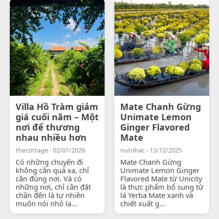
Villa Hồ Tràm giảm
Mate Chanh Gừng
giá cuối năm – Một
Unimate Lemon
nơi để thương
Ginger Flavored
nhau nhiều hơn
Mate
thecottage - 02/01/2026
nutrihac - 13/12/2025
Có những chuyến đi
Mate Chanh Gừng
không cần quá xa, chỉ
Unimate Lemon Ginger
cần đúng nơi. Và có
Flavored Mate từ Unicity
những nơi, chỉ cần đặt
là thực phẩm bổ sung từ
chân đến là tự nhiên
lá Yerba Mate xanh và
muốn nói nhỏ lạ...
chiết xuất g...