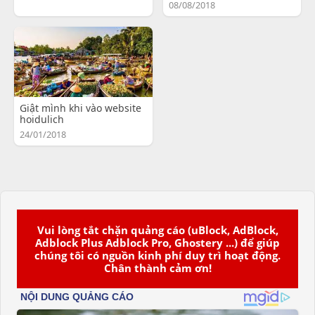
08/08/2018
Giật mình khi vào website
hoidulich
24/01/2018
Vui lòng tắt chặn quảng cáo (uBlock, AdBlock,
Adblock Plus Adblock Pro, Ghostery ...) để giúp
chúng tôi có nguồn kinh phí duy trì hoạt động.
Chân thành cảm ơn!