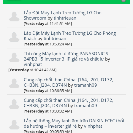
Lắp Đặt Máy Lạnh Treo Tường LG Cho
Showroom
by
tinhtrieuan
[
Yesterday
at 11:41:51 AM]
Lắp Đặt Máy Lạnh Treo Tường LG Cho Phòng
Khách
by
tinhtrieuan
[
Yesterday
at 10:53:24 AM]
Thi công Máy lạnh tủ đứng PANASONIC S-
24PB3H5 Inverter 3HP giá rẻ và chất lư
by
vinhphat
[
Yesterday
at 10:41:42 AM]
Cung cấp chổi than China: J164, J201, D172,
CH33N, J204, D374N
by
tramanh09
[
Yesterday
at 10:36:35 AM]
Cung cấp chổi than China: J164, J201, D172,
CH33N, J204, D374N
by
tramanh09
[
Yesterday
at 10:33:32 AM]
Lắp hệ thống Máy lạnh âm trần DAIKIN FCFC thổi
đa hướng – Inverter giá rẻ
by
vinhphat
[
Yesterday
at 09:05:59 AM]