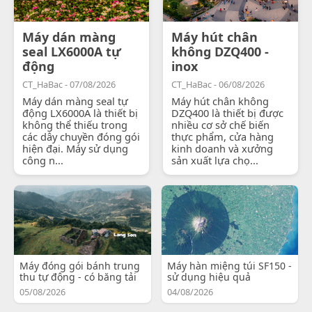
Máy dán màng
Máy hút chân
seal LX6000A tự
không DZQ400 -
động
inox
CT_HaBac - 07/08/2026
CT_HaBac - 06/08/2026
Máy dán màng seal tự
Máy hút chân không
động LX6000A là thiết bị
DZQ400 là thiết bị được
không thể thiếu trong
nhiều cơ sở chế biến
các dây chuyền đóng gói
thực phẩm, cửa hàng
hiện đại. Máy sử dụng
kinh doanh và xưởng
công n...
sản xuất lựa chọ...
Máy đóng gói bánh trung
Máy hàn miệng túi SF150 -
thu tự động - có băng tải
sử dụng hiệu quả
05/08/2026
04/08/2026