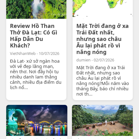
Review Hồ Than
Mặt Trời đang ở xa
Thở Đà Lạt: Có Gì
Trái Đất nhất,
Hấp Dẫn Du
nhưng sao châu
Khách?
Âu lại phát rồ vì
nắng nóng
VietNhanWeb - 10/07/2026
dumien - 02/07/2026
Đà Lạt- xứ sở ngàn hoa
với vẻ đẹp lãng mạn,
Mặt Trời đang ở xa Trái
nên thơ. Nơi đây hội tụ
Đất nhất, nhưng sao
nhiều danh lam thắng
châu Âu lại phát rồ vì
cảnh, nhiều địa điểm du
nắng nóng?Mỗi năm vào
lịch nổ...
tháng Bảy, báo chí nhiều
nơi th...