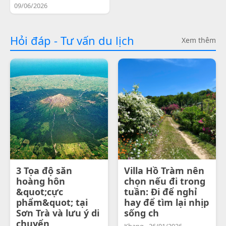
09/06/2026
Hỏi đáp - Tư vấn du lịch
Xem thêm
3 Tọa độ săn
Villa Hồ Tràm nên
hoàng hôn
chọn nếu đi trong
&quot;cực
tuần: Đi để nghỉ
phẩm&quot; tại
hay để tìm lại nhịp
Sơn Trà và lưu ý di
sống ch
chuyển
Khang - 26/01/2026