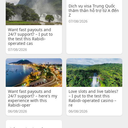
Dịch vụ visa Trung Quốc
thăm thân hỗ trợ từ A đến
Z
07/08/2026
Want fast payouts and
24/7 support? – I put to
the test this Rabidi-
operated cas
07/08/2026
Want fast payouts and
Love slots and live tables?
24/7 support? – here's my
– I put to the test this
experience with this
Rabidi-operated casino –
Rabidi-oper
re
06/08/2026
06/08/2026