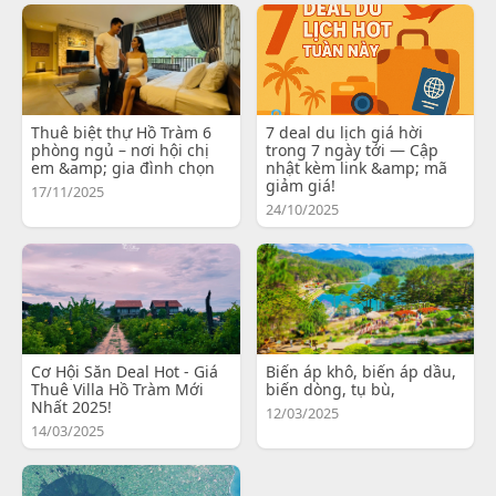
Thuê biệt thự Hồ Tràm 6
7 deal du lịch giá hời
phòng ngủ – nơi hội chị
trong 7 ngày tới — Cập
em &amp; gia đình chọn
nhật kèm link &amp; mã
giảm giá!
17/11/2025
24/10/2025
Cơ Hội Săn Deal Hot - Giá
Biến áp khô, biến áp dầu,
Thuê Villa Hồ Tràm Mới
biến dòng, tụ bù,
Nhất 2025!
12/03/2025
14/03/2025