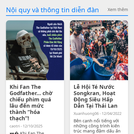
Nội quy và thông tin diễn đàn
Xem thêm
Khi Fan The
Lễ Hội Té Nước
Godfather… chờ
Songkran, Hoạt
chiếu phim quá
Động Siêu Hấp
lâu đến mức
Dẫn Tại Thái Lan
thành “hóa
Xuanhuong06 - 12/04/2022
thạch”!
Bên cạnh nổi tiếng với
những công trình kiến
caotri - 12/10/2025
trúc mang đậm dấu ấn
🕶� Khi Fan The