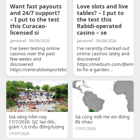
Want fast payouts
Love slots and live
and 24/7 support?
tables? – I put to
– I put to the test
the test this
this Curacao-
Rabidi-operated
licensed si
casino – se
Jamesref - 08/08/2026
Jamesref - 06/08/2026
I've been testing online
I've recently checked out
casinos over the past
online casinos lately and
few weeks and
discovered
discovered
https://medium.com/@emily
https://centraldoesportebr.substack.com/p/cucure...
to-fix-a-garden...
Giá vàng hôm nay
Gà cùng một mẹ xin đừng
17/7/2026: SJC lao dốc,
đá nhau
giảm 1,6 triệu đồng/lượng
17/07/2026
17/07/2026