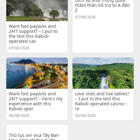
Dịch vụ visa Trung Quốc
thăm thân hỗ trợ từ A đến
Z
07/08/2026
Want fast payouts and
24/7 support? – I put to
the test this Rabidi-
operated cas
07/08/2026
Want fast payouts and
Love slots and live tables?
24/7 support? – here's my
– I put to the test this
experience with this
Rabidi-operated casino –
Rabidi-oper
re
06/08/2026
06/08/2026
Thủ tục xin visa Tây Ban