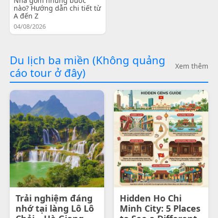
Nha gồm những bước
nào? Hướng dẫn chi tiết từ
A đến Z
04/08/2026
Du lịch ba miền (Không quảng
Xem thêm
cáo tour ở đây)
Trải nghiệm đáng
Hidden Ho Chi
nhớ tại làng Lô Lô
Minh City: 5 Places