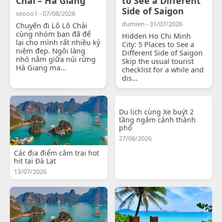
Chải – Hà Giang
to See a Different
Side of Saigon
seooo1 - 07/08/2026
dumien - 31/07/2026
Chuyến đi Lô Lô Chải
cùng nhóm bạn đã để
Hidden Ho Chi Minh
lại cho mình rất nhiều kỷ
City: 5 Places to See a
niệm đẹp. Ngôi làng
Different Side of Saigon
nhỏ nằm giữa núi rừng
Skip the usual tourist
Hà Giang ma...
checklist for a while and
dis...
Du lịch cùng Xe buýt 2
tầng ngắm cảnh thành
phố
27/06/2026
Các địa điểm cắm trại hot
hit tại Đà Lạt
13/07/2026