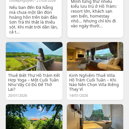
todiepnguyen - 21/03/2026
Mình từng thử nhiều
kiểu lưu trú ở Hồ Tràm:
Nếu bạn đến Đà Nẵng
resort lớn, khách sạn
mà chưa một lần đón
ven biển, homestay
hoàng hôn trên bán đảo
nhỏ… Nhưng chỉ khi đi
Sơn Trà thì thật là thiếu
vào ngày thườ...
sót. Khi mặt trời dần lặn,
cả t...
Thuê Biệt Thự Hồ Tràm Kết
Kinh Nghiệm Thuê Villa
Hợp Yoga – Một Cuối Tuần
Hồ Tràm Cuối Tuần – Khi
Như Vậy Có Đủ Để Thở
Nào Nên Chọn Villa Riêng
Lại?
Thay Vì
20/01/2026
14/01/2026