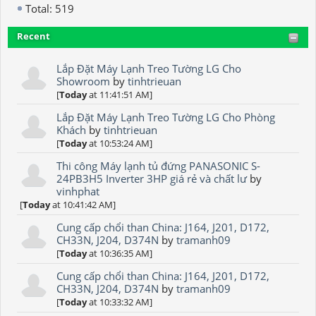
Total: 519
Recent
Lắp Đặt Máy Lạnh Treo Tường LG Cho
Showroom
by
tinhtrieuan
[
Today
at 11:41:51 AM]
Lắp Đặt Máy Lạnh Treo Tường LG Cho Phòng
Khách
by
tinhtrieuan
[
Today
at 10:53:24 AM]
Thi công Máy lạnh tủ đứng PANASONIC S-
24PB3H5 Inverter 3HP giá rẻ và chất lư
by
vinhphat
[
Today
at 10:41:42 AM]
Cung cấp chổi than China: J164, J201, D172,
CH33N, J204, D374N
by
tramanh09
[
Today
at 10:36:35 AM]
Cung cấp chổi than China: J164, J201, D172,
CH33N, J204, D374N
by
tramanh09
[
Today
at 10:33:32 AM]