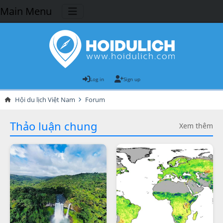
Main Menu
Log in
Sign up
Hội du lịch Việt Nam
Forum
Thảo luận chung
Xem thêm