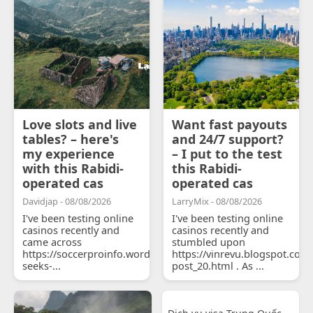
Love slots and live
Want fast payouts
tables? – here's
and 24/7 support?
my experience
– I put to the test
with this Rabidi-
this Rabidi-
operated cas
operated cas
Davidjap - 08/08/2026
LarryMix - 08/08/2026
I've been testing online
I've been testing online
casinos recently and
casinos recently and
came across
stumbled upon
https://soccerproinfo.wordpress.com/2026/07/11/courtois-
https://vinrevu.blogspot.com
seeks-...
post_20.html . As ...