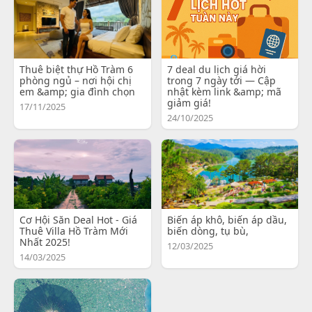
Thuê biệt thự Hồ Tràm 6
7 deal du lịch giá hời
phòng ngủ – nơi hội chị
trong 7 ngày tới — Cập
em &amp; gia đình chọn
nhật kèm link &amp; mã
giảm giá!
17/11/2025
24/10/2025
Cơ Hội Săn Deal Hot - Giá
Biến áp khô, biến áp dầu,
Thuê Villa Hồ Tràm Mới
biến dòng, tụ bù,
Nhất 2025!
12/03/2025
14/03/2025