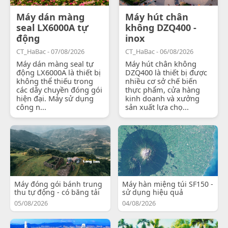
Máy dán màng
Máy hút chân
seal LX6000A tự
không DZQ400 -
động
inox
CT_HaBac - 07/08/2026
CT_HaBac - 06/08/2026
Máy dán màng seal tự
Máy hút chân không
động LX6000A là thiết bị
DZQ400 là thiết bị được
không thể thiếu trong
nhiều cơ sở chế biến
các dây chuyền đóng gói
thực phẩm, cửa hàng
hiện đại. Máy sử dụng
kinh doanh và xưởng
công n...
sản xuất lựa chọ...
Máy đóng gói bánh trung
Máy hàn miệng túi SF150 -
thu tự động - có băng tải
sử dụng hiệu quả
05/08/2026
04/08/2026