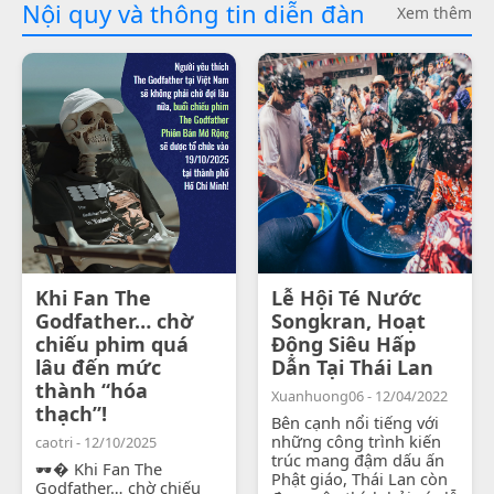
Nội quy và thông tin diễn đàn
Xem thêm
Khi Fan The
Lễ Hội Té Nước
Godfather… chờ
Songkran, Hoạt
chiếu phim quá
Động Siêu Hấp
lâu đến mức
Dẫn Tại Thái Lan
thành “hóa
Xuanhuong06 - 12/04/2022
thạch”!
Bên cạnh nổi tiếng với
những công trình kiến
caotri - 12/10/2025
trúc mang đậm dấu ấn
🕶� Khi Fan The
Phật giáo, Thái Lan còn
Godfather… chờ chiếu