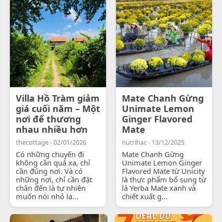
Villa Hồ Tràm giảm
Mate Chanh Gừng
giá cuối năm – Một
Unimate Lemon
nơi để thương
Ginger Flavored
nhau nhiều hơn
Mate
thecottage - 02/01/2026
nutrihac - 13/12/2025
Có những chuyến đi
Mate Chanh Gừng
không cần quá xa, chỉ
Unimate Lemon Ginger
cần đúng nơi. Và có
Flavored Mate từ Unicity
những nơi, chỉ cần đặt
là thực phẩm bổ sung từ
chân đến là tự nhiên
lá Yerba Mate xanh và
muốn nói nhỏ lạ...
chiết xuất g...