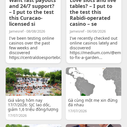
and 24/7 support?
tables? – I put to
– I put to the test
the test this
this Curacao-
Rabidi-operated
licensed si
casino – se
Jamesref - 08/08/2026
Jamesref - 06/08/2026
I've been testing online
I've recently checked out
casinos over the past
online casinos lately and
few weeks and
discovered
discovered
https://medium.com/@emily
https://centraldoesportebr.substack.com/p/cucure...
to-fix-a-garden...
Giá vàng hôm nay
Gà cùng một mẹ xin đừng
17/7/2026: SJC lao dốc,
đá nhau
giảm 1,6 triệu đồng/lượng
17/07/2026
17/07/2026