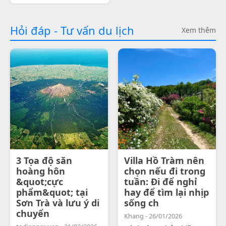
Hỏi đáp - Tư vấn du lịch
Xem thêm
3 Tọa độ săn
Villa Hồ Tràm nên
hoàng hôn
chọn nếu đi trong
&quot;cực
tuần: Đi để nghỉ
phẩm&quot; tại
hay để tìm lại nhịp
Sơn Trà và lưu ý di
sống ch
chuyển
Khang - 26/01/2026