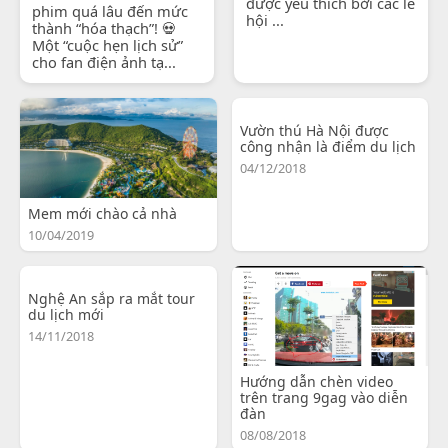
được yêu thích bởi các lễ
phim quá lâu đến mức
hội ...
thành “hóa thạch”! 💀
Một “cuộc hẹn lịch sử”
cho fan điện ảnh tạ...
Vườn thú Hà Nội được
công nhận là điểm du lịch
04/12/2018
Mem mới chào cả nhà
10/04/2019
Nghệ An sắp ra mắt tour
du lịch mới
14/11/2018
Hướng dẫn chèn video
trên trang 9gag vào diễn
đàn
08/08/2018