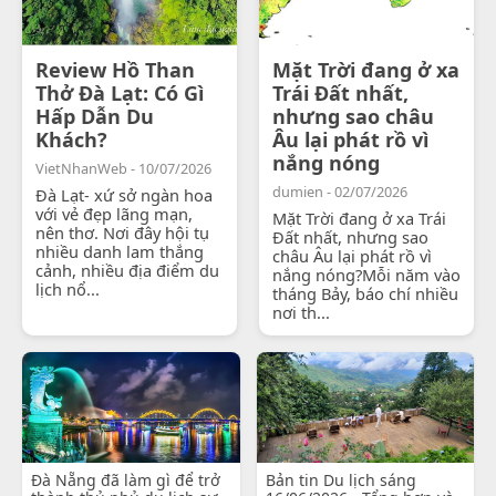
Review Hồ Than
Mặt Trời đang ở xa
Thở Đà Lạt: Có Gì
Trái Đất nhất,
Hấp Dẫn Du
nhưng sao châu
Khách?
Âu lại phát rồ vì
nắng nóng
VietNhanWeb - 10/07/2026
dumien - 02/07/2026
Đà Lạt- xứ sở ngàn hoa
với vẻ đẹp lãng mạn,
Mặt Trời đang ở xa Trái
nên thơ. Nơi đây hội tụ
Đất nhất, nhưng sao
nhiều danh lam thắng
châu Âu lại phát rồ vì
cảnh, nhiều địa điểm du
nắng nóng?Mỗi năm vào
lịch nổ...
tháng Bảy, báo chí nhiều
nơi th...
Đà Nẵng đã làm gì để trở
Bản tin Du lịch sáng