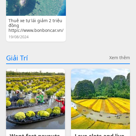
Thuê xe tự lái giảm 2 triệu
đồng
https://www.bonboncar.vn/
19/08/2024
Giải Trí
Xem thêm
Want fast payouts
Love slots and live