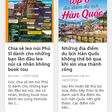
Chia sẻ leo núi Phú
Những địa điểm
Sĩ dành cho những
du lịch Hàn Quốc
bạn lần đầu leo
không thể bỏ qua
núi cá nhân không
khi xin visa thành
book tou
công
dumien - 17/07/2026
visavietnam.net.vn -
14/07/2026
Góc chia sẻ leo núi Phú
Sĩ dành cho những bạn
Sau khi hoàn tất thủ tục
lần đầu leo núi, leo cá
visa, điều tiếp theo là lên
nhân, không book tour.
danh sách địa điểm du
Mình leo cung Yoshida
lịch Hàn Quốc nên ghé
leo t...
thăm. Các điểm nổi
tiến...