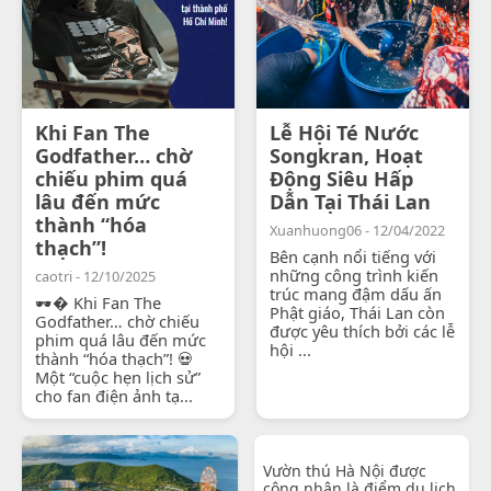
Khi Fan The
Lễ Hội Té Nước
Godfather… chờ
Songkran, Hoạt
chiếu phim quá
Động Siêu Hấp
lâu đến mức
Dẫn Tại Thái Lan
thành “hóa
Xuanhuong06 - 12/04/2022
thạch”!
Bên cạnh nổi tiếng với
những công trình kiến
caotri - 12/10/2025
trúc mang đậm dấu ấn
🕶� Khi Fan The
Phật giáo, Thái Lan còn
Godfather… chờ chiếu
được yêu thích bởi các lễ
phim quá lâu đến mức
hội ...
thành “hóa thạch”! 💀
Một “cuộc hẹn lịch sử”
cho fan điện ảnh tạ...
Vườn thú Hà Nội được
công nhận là điểm du lịch