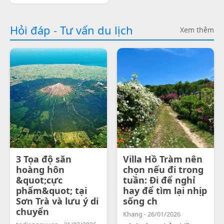
Hỏi đáp - Tư vấn du lịch
Xem thêm
3 Tọa độ săn
Villa Hồ Tràm nên
hoàng hôn
chọn nếu đi trong
&quot;cực
tuần: Đi để nghỉ
phẩm&quot; tại
hay để tìm lại nhịp
Sơn Trà và lưu ý di
sống ch
chuyển
Khang - 26/01/2026