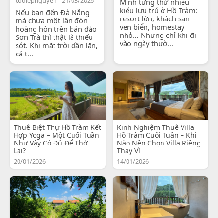
todiepnguyen - 21/03/2026
Mình từng thử nhiều
kiểu lưu trú ở Hồ Tràm:
Nếu bạn đến Đà Nẵng
resort lớn, khách sạn
mà chưa một lần đón
ven biển, homestay
hoàng hôn trên bán đảo
nhỏ… Nhưng chỉ khi đi
Sơn Trà thì thật là thiếu
vào ngày thườ...
sót. Khi mặt trời dần lặn,
cả t...
Thuê Biệt Thự Hồ Tràm Kết
Kinh Nghiệm Thuê Villa
Hợp Yoga – Một Cuối Tuần
Hồ Tràm Cuối Tuần – Khi
Như Vậy Có Đủ Để Thở
Nào Nên Chọn Villa Riêng
Lại?
Thay Vì
20/01/2026
14/01/2026