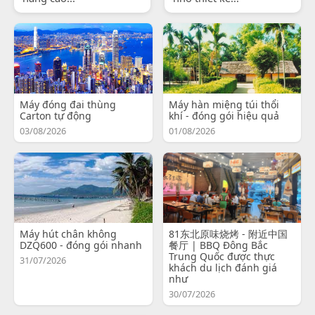
Máy đóng đai thùng
Máy hàn miệng túi thổi
Carton tự động
khí - đóng gói hiệu quả
03/08/2026
01/08/2026
Máy hút chân không
81东北原味烧烤 - 附近中国
DZQ600 - đóng gói nhanh
餐厅 | BBQ Đông Bắc
Trung Quốc được thực
31/07/2026
khách du lịch đánh giá
như
30/07/2026