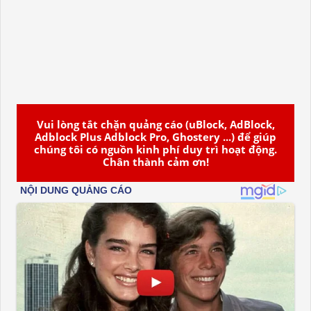
Vui lòng tắt chặn quảng cáo (uBlock, AdBlock,
Adblock Plus Adblock Pro, Ghostery ...) để giúp
chúng tôi có nguồn kinh phí duy trì hoạt động.
Chân thành cảm ơn!