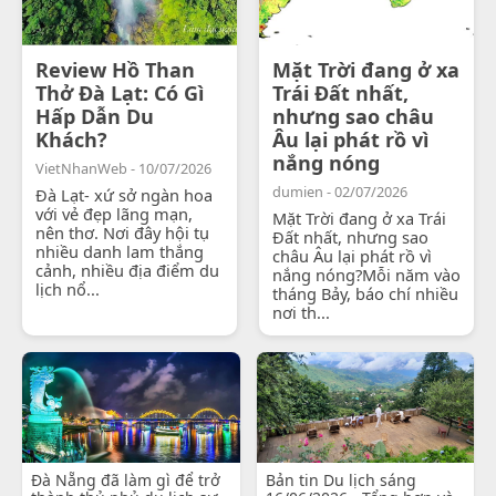
Review Hồ Than
Mặt Trời đang ở xa
Thở Đà Lạt: Có Gì
Trái Đất nhất,
Hấp Dẫn Du
nhưng sao châu
Khách?
Âu lại phát rồ vì
nắng nóng
VietNhanWeb - 10/07/2026
dumien - 02/07/2026
Đà Lạt- xứ sở ngàn hoa
với vẻ đẹp lãng mạn,
Mặt Trời đang ở xa Trái
nên thơ. Nơi đây hội tụ
Đất nhất, nhưng sao
nhiều danh lam thắng
châu Âu lại phát rồ vì
cảnh, nhiều địa điểm du
nắng nóng?Mỗi năm vào
lịch nổ...
tháng Bảy, báo chí nhiều
nơi th...
Đà Nẵng đã làm gì để trở
Bản tin Du lịch sáng