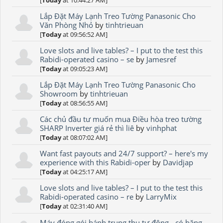
Lắp Đặt Máy Lạnh Treo Tường Panasonic Cho
Văn Phòng Nhỏ
by
tinhtrieuan
[
Today
at 09:56:52 AM]
Love slots and live tables? – I put to the test this
Rabidi-operated casino – se
by
Jamesref
[
Today
at 09:05:23 AM]
Lắp Đặt Máy Lạnh Treo Tường Panasonic Cho
Showroom
by
tinhtrieuan
[
Today
at 08:56:55 AM]
Các chủ đầu tư muốn mua Điều hòa treo tường
SHARP Inverter giá rẻ thì liê
by
vinhphat
[
Today
at 08:07:02 AM]
Want fast payouts and 24/7 support? – here's my
experience with this Rabidi-oper
by
Davidjap
[
Today
at 04:25:17 AM]
Love slots and live tables? – I put to the test this
Rabidi-operated casino – re
by
LarryMix
[
Today
at 02:31:40 AM]
Máy đóng gói bánh trung thu tự động - có băng