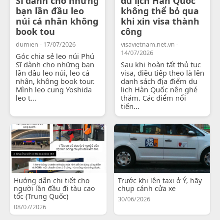
Sĩ dành cho những
du lịch Hàn Quốc
bạn lần đầu leo
không thể bỏ qua
núi cá nhân không
khi xin visa thành
book tou
công
dumien - 17/07/2026
visavietnam.net.vn -
14/07/2026
Góc chia sẻ leo núi Phú
Sĩ dành cho những bạn
Sau khi hoàn tất thủ tục
lần đầu leo núi, leo cá
visa, điều tiếp theo là lên
nhân, không book tour.
danh sách địa điểm du
Mình leo cung Yoshida
lịch Hàn Quốc nên ghé
leo t...
thăm. Các điểm nổi
tiến...
Hướng dẫn chi tiết cho
Trước khi lên taxi ở Ý, hãy
người lần đầu đi tàu cao
chụp cánh cửa xe
tốc (Trung Quốc)
30/06/2026
08/07/2026