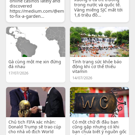
online casinos lately and
trong nước và quốc tế.
discovered
Vàng miếng SJC mất tới
https://medium.com/@emilyjohnsonready/how-
1,6 triệu đồ...
to-fix-a-garden...
Gà cùng một mẹ xin đừng
Tình trạng sức khỏe báo
đá nhau
động khi cơ thể thiếu
vitamin
17/07/2026
14/07/2026
Chủ tịch FIFA xác nhận:
Có một chữ đi đâu bạn
Donald Trump sẽ trao cúp
cũng gặp nhưng có khi
cho nhà vô địch World
bạn chưa biết ý nguồn gốc