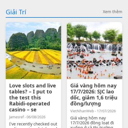
Giải Trí
Xem thêm
Love slots and live
Giá vàng hôm nay
tables? – I put to
17/7/2026: SJC lao
the test this
dốc, giảm 1,6 triệu
Rabidi-operated
đồng/lượng
casino – se
VietNhanWeb - 17/07/2026
Jamesref - 06/08/2026
Giá vàng hôm nay
17/7/2026 đồng loạt đi
I've recently checked out
xuống ở cả thị trường