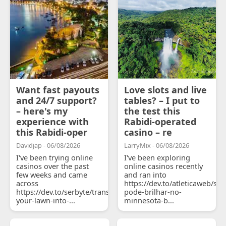
Want fast payouts
Love slots and live
and 24/7 support?
tables? – I put to
– here's my
the test this
experience with
Rabidi-operated
this Rabidi-oper
casino – re
Davidjap - 06/08/2026
LarryMix - 06/08/2026
I've been trying online
I've been exploring
casinos over the past
online casinos recently
few weeks and came
and ran into
across
https://dev.to/atleticaweb/sh
https://dev.to/serbyte/transform-
pode-brilhar-no-
your-lawn-into-...
minnesota-b...