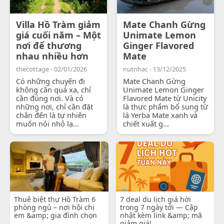
Villa Hồ Tràm giảm
Mate Chanh Gừng
giá cuối năm – Một
Unimate Lemon
nơi để thương
Ginger Flavored
nhau nhiều hơn
Mate
thecottage - 02/01/2026
nutrihac - 13/12/2025
Có những chuyến đi
Mate Chanh Gừng
không cần quá xa, chỉ
Unimate Lemon Ginger
cần đúng nơi. Và có
Flavored Mate từ Unicity
những nơi, chỉ cần đặt
là thực phẩm bổ sung từ
chân đến là tự nhiên
lá Yerba Mate xanh và
muốn nói nhỏ lạ...
chiết xuất g...
Thuê biệt thự Hồ Tràm 6
7 deal du lịch giá hời
phòng ngủ – nơi hội chị
trong 7 ngày tới — Cập
em &amp; gia đình chọn
nhật kèm link &amp; mã
giảm giá!