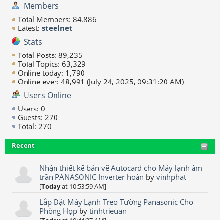
Members
Total Members: 84,886
Latest:
steelnet
Stats
Total Posts: 89,235
Total Topics: 63,329
Online today: 1,790
Online ever: 48,991 (July 24, 2025, 09:31:20 AM)
Users Online
Users: 0
Guests: 270
Total: 270
Recent
Nhận thiết kế bản vẽ Autocard cho Máy lạnh âm
trần PANASONIC Inverter hoàn
by
vinhphat
[
Today
at 10:53:59 AM]
Lắp Đặt Máy Lạnh Treo Tường Panasonic Cho
Phòng Họp
by
tinhtrieuan
[
Today
at 10:44:27 AM]