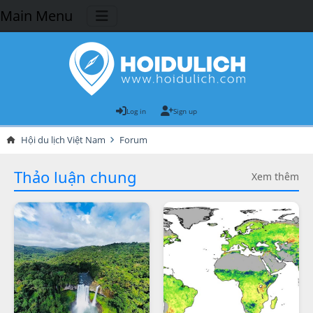
Main Menu
Log in
Sign up
Hội du lịch Việt Nam
Forum
Thảo luận chung
Xem thêm