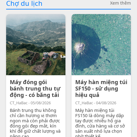
Chợ du lịch
Xem thêm
Máy đóng gói
Máy hàn miệng túi
bánh trung thu tự
SF150 - sử dụng
động - có băng tải
hiệu quả
CT_HaBac - 05/08/2026
CT_HaBac - 04/08/2026
Bánh trung thu không
Máy hàn miệng túi
chỉ cần hương vị thơm
FS150 là dòng máy dập
ngon mà còn phải được
tay được nhiều hộ gia
đóng gói đẹp mắt, kín
đình, cửa hàng và cơ sở
khí để giữ chất lượng và
sản xuất nhỏ lựa chọn
nâng cao...
nhờ thiết kế...