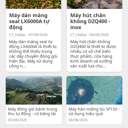
Máy dán màng
Máy hút chân
seal LX6000A tự
không DZQ400 -
động
inox
CT_HaBac - 07/08/2026
CT_HaBac - 06/08/2026
Máy dán màng seal tự
Máy hút chân không
động LX6000A là thiết bị
DZQ400 là thiết bị được
không thể thiếu trong
nhiều cơ sở chế biến
các dây chuyền đóng gói
thực phẩm, cửa hàng
hiện đại. Máy sử dụng
kinh doanh và xưởng
công n...
sản xuất lựa chọ...
Máy đóng gói bánh trung
Máy hàn miệng túi SF150 -
thu tự động - có băng tải
sử dụng hiệu quả
05/08/2026
04/08/2026