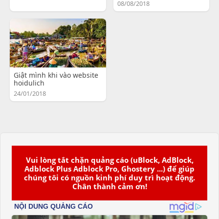
08/08/2018
Giật mình khi vào website
hoidulich
24/01/2018
Vui lòng tắt chặn quảng cáo (uBlock, AdBlock,
Adblock Plus Adblock Pro, Ghostery ...) để giúp
chúng tôi có nguồn kinh phí duy trì hoạt động.
Chân thành cảm ơn!