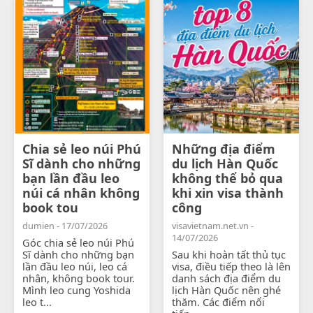
Chia sẻ leo núi Phú
Những địa điểm
Sĩ dành cho những
du lịch Hàn Quốc
bạn lần đầu leo
không thể bỏ qua
núi cá nhân không
khi xin visa thành
book tou
công
dumien - 17/07/2026
visavietnam.net.vn -
14/07/2026
Góc chia sẻ leo núi Phú
Sĩ dành cho những bạn
Sau khi hoàn tất thủ tục
lần đầu leo núi, leo cá
visa, điều tiếp theo là lên
nhân, không book tour.
danh sách địa điểm du
Mình leo cung Yoshida
lịch Hàn Quốc nên ghé
leo t...
thăm. Các điểm nổi