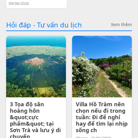
09/06/2026
Hỏi đáp - Tư vấn du lịch
Xem thêm
3 Tọa độ săn
Villa Hồ Tràm nên
hoàng hôn
chọn nếu đi trong
&quot;cực
tuần: Đi để nghỉ
phẩm&quot; tại
hay để tìm lại nhịp
Sơn Trà và lưu ý di
sống ch
chuyển
Khang - 26/01/2026