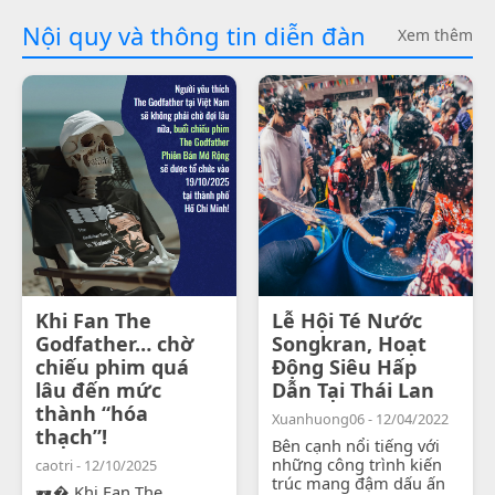
Nội quy và thông tin diễn đàn
Xem thêm
Khi Fan The
Lễ Hội Té Nước
Godfather… chờ
Songkran, Hoạt
chiếu phim quá
Động Siêu Hấp
lâu đến mức
Dẫn Tại Thái Lan
thành “hóa
Xuanhuong06 - 12/04/2022
thạch”!
Bên cạnh nổi tiếng với
những công trình kiến
caotri - 12/10/2025
trúc mang đậm dấu ấn
🕶� Khi Fan The