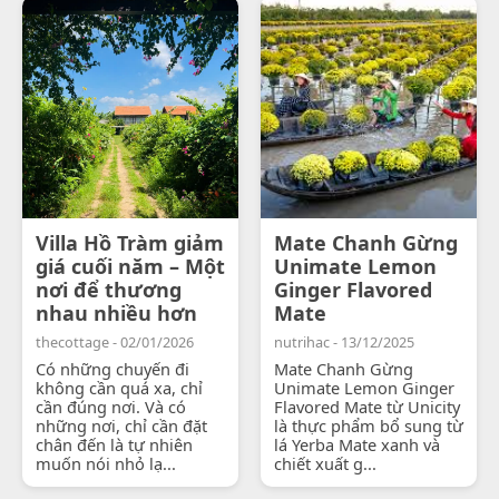
Villa Hồ Tràm giảm
Mate Chanh Gừng
giá cuối năm – Một
Unimate Lemon
nơi để thương
Ginger Flavored
nhau nhiều hơn
Mate
thecottage - 02/01/2026
nutrihac - 13/12/2025
Có những chuyến đi
Mate Chanh Gừng
không cần quá xa, chỉ
Unimate Lemon Ginger
cần đúng nơi. Và có
Flavored Mate từ Unicity
những nơi, chỉ cần đặt
là thực phẩm bổ sung từ
chân đến là tự nhiên
lá Yerba Mate xanh và
muốn nói nhỏ lạ...
chiết xuất g...