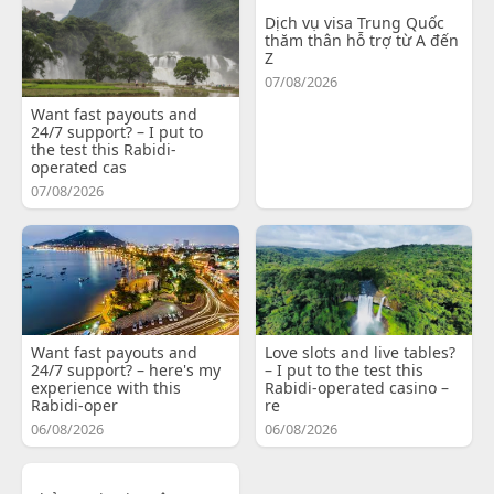
Dịch vụ visa Trung Quốc
thăm thân hỗ trợ từ A đến
Z
07/08/2026
Want fast payouts and
24/7 support? – I put to
the test this Rabidi-
operated cas
07/08/2026
Want fast payouts and
Love slots and live tables?
24/7 support? – here's my
– I put to the test this
experience with this
Rabidi-operated casino –
Rabidi-oper
re
06/08/2026
06/08/2026