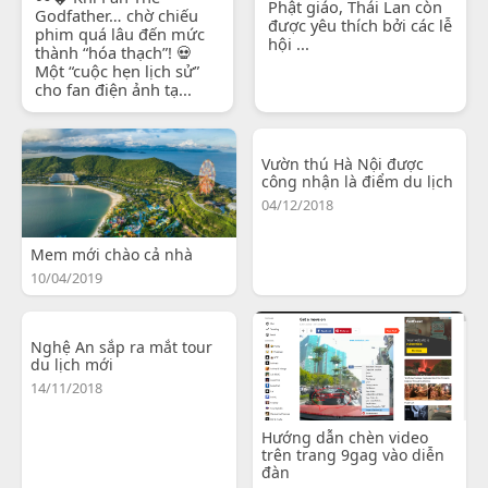
Phật giáo, Thái Lan còn
Godfather… chờ chiếu
được yêu thích bởi các lễ
phim quá lâu đến mức
hội ...
thành “hóa thạch”! 💀
Một “cuộc hẹn lịch sử”
cho fan điện ảnh tạ...
Vườn thú Hà Nội được
công nhận là điểm du lịch
04/12/2018
Mem mới chào cả nhà
10/04/2019
Nghệ An sắp ra mắt tour
du lịch mới
14/11/2018
Hướng dẫn chèn video
trên trang 9gag vào diễn
đàn