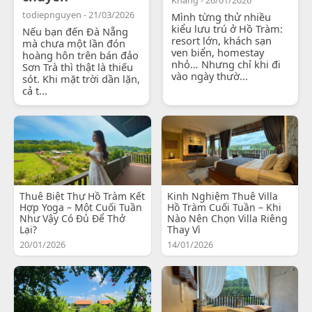
todiepnguyen - 21/03/2026
Mình từng thử nhiều
kiểu lưu trú ở Hồ Tràm:
Nếu bạn đến Đà Nẵng
resort lớn, khách sạn
mà chưa một lần đón
ven biển, homestay
hoàng hôn trên bán đảo
nhỏ… Nhưng chỉ khi đi
Sơn Trà thì thật là thiếu
vào ngày thườ...
sót. Khi mặt trời dần lặn,
cả t...
Thuê Biệt Thự Hồ Tràm Kết
Kinh Nghiệm Thuê Villa
Hợp Yoga – Một Cuối Tuần
Hồ Tràm Cuối Tuần – Khi
Như Vậy Có Đủ Để Thở
Nào Nên Chọn Villa Riêng
Lại?
Thay Vì
20/01/2026
14/01/2026