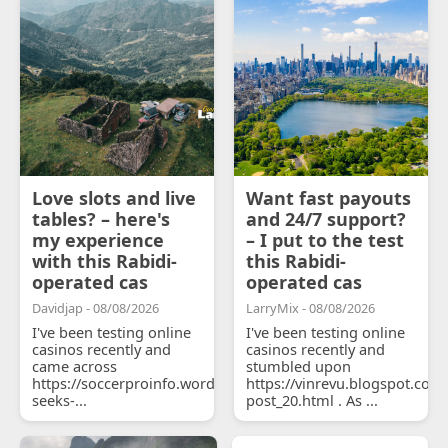
Love slots and live
Want fast payouts
tables? – here's
and 24/7 support?
my experience
– I put to the test
with this Rabidi-
this Rabidi-
operated cas
operated cas
Davidjap - 08/08/2026
LarryMix - 08/08/2026
I've been testing online
I've been testing online
casinos recently and
casinos recently and
came across
stumbled upon
https://soccerproinfo.wordpress.com/2026/07/11/courtois-
https://vinrevu.blogspot.com
seeks-...
post_20.html . As ...