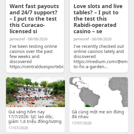
Want fast payouts
Love slots and live
and 24/7 support?
tables? – I put to
– I put to the test
the test this
this Curacao-
Rabidi-operated
licensed si
casino – se
Jamesref - 08/08/2026
Jamesref - 06/08/2026
I've been testing online
I've recently checked out
casinos over the past
online casinos lately and
few weeks and
discovered
discovered
https://medium.com/@emily
https://centraldoesportebr.substack.com/p/cucure...
to-fix-a-garden...
Giá vàng hôm nay
Gà cùng một mẹ xin đừng
17/7/2026: SJC lao dốc,
đá nhau
giảm 1,6 triệu đồng/lượng
17/07/2026
17/07/2026