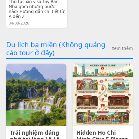
Thủ tục xin visa Tây Ban
Nha gồm những bước
nào? Hướng dẫn chi tiết từ
A đến Z
04/08/2026
Du lịch ba miền (Không quảng
Xem thêm
cáo tour ở đây)
Trải nghiệm đáng
Hidden Ho Chi
nhớ tại làng Lô Lô
Minh City: 5 Places