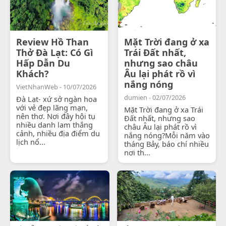
Review Hồ Than
Mặt Trời đang ở xa
Thở Đà Lạt: Có Gì
Trái Đất nhất,
Hấp Dẫn Du
nhưng sao châu
Khách?
Âu lại phát rồ vì
nắng nóng
VietNhanWeb - 10/07/2026
dumien - 02/07/2026
Đà Lạt- xứ sở ngàn hoa
với vẻ đẹp lãng mạn,
Mặt Trời đang ở xa Trái
nên thơ. Nơi đây hội tụ
Đất nhất, nhưng sao
nhiều danh lam thắng
châu Âu lại phát rồ vì
cảnh, nhiều địa điểm du
nắng nóng?Mỗi năm vào
lịch nổ...
tháng Bảy, báo chí nhiều
nơi th...