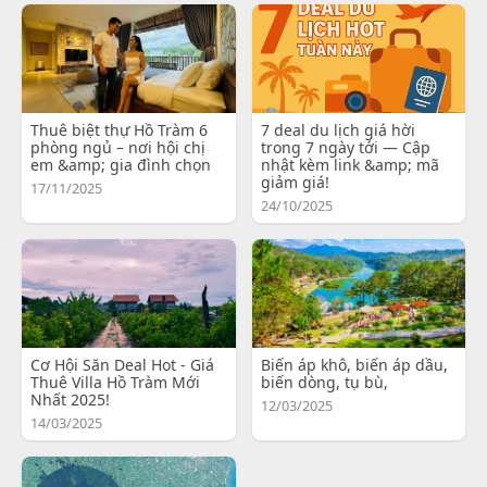
Thuê biệt thự Hồ Tràm 6
7 deal du lịch giá hời
phòng ngủ – nơi hội chị
trong 7 ngày tới — Cập
em &amp; gia đình chọn
nhật kèm link &amp; mã
giảm giá!
17/11/2025
24/10/2025
Cơ Hội Săn Deal Hot - Giá
Biến áp khô, biến áp dầu,
Thuê Villa Hồ Tràm Mới
biến dòng, tụ bù,
Nhất 2025!
12/03/2025
14/03/2025