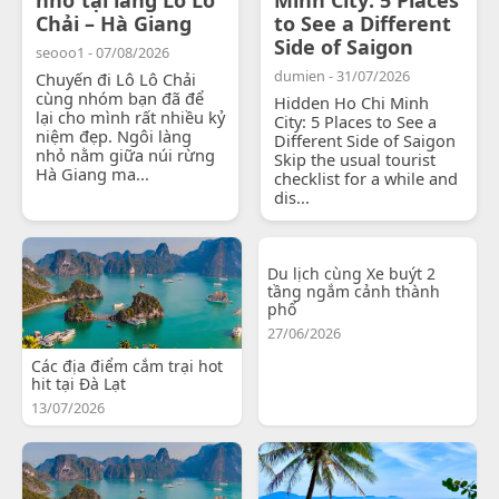
Chải – Hà Giang
to See a Different
Side of Saigon
seooo1 - 07/08/2026
dumien - 31/07/2026
Chuyến đi Lô Lô Chải
cùng nhóm bạn đã để
Hidden Ho Chi Minh
lại cho mình rất nhiều kỷ
City: 5 Places to See a
niệm đẹp. Ngôi làng
Different Side of Saigon
nhỏ nằm giữa núi rừng
Skip the usual tourist
Hà Giang ma...
checklist for a while and
dis...
Du lịch cùng Xe buýt 2
tầng ngắm cảnh thành
phố
27/06/2026
Các địa điểm cắm trại hot
hit tại Đà Lạt
13/07/2026